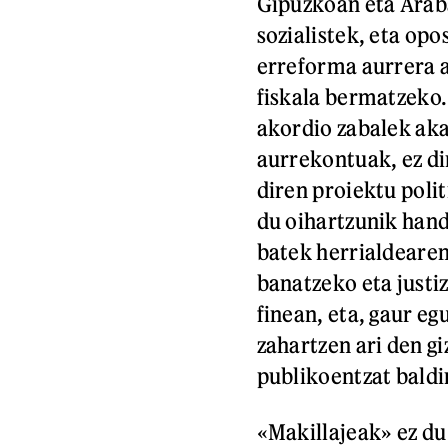
Gipuzkoan eta Araba
sozialistek, eta op
erreforma aurrera 
fiskala bermatzeko.
akordio zabalek aka
aurrekontuak, ez d
diren proiektu poli
du oihartzunik hand
batek herrialdearen
banatzeko eta justiz
finean, eta, gaur e
zahartzen ari den gi
publikoentzat baldi
«Makillajeak» ez du 