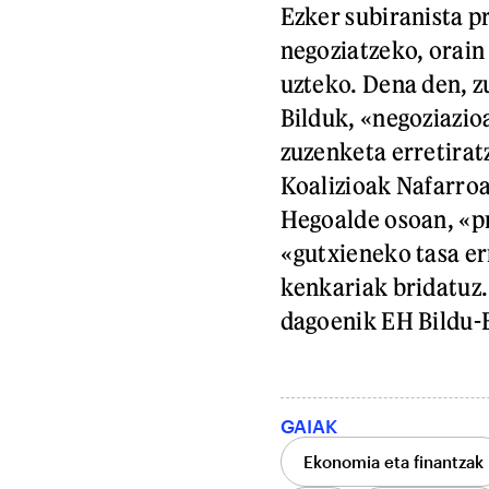
Ezker subiranista 
negoziatzeko, orain
uzteko. Dena den, z
Bilduk, «negoziazio
zuzenketa erretirat
Koalizioak Nafarroa
Hegoalde osoan, «p
«gutxieneko tasa er
kenkariak bridatuz.
dagoenik EH Bildu-
GAIAK
Ekonomia eta finantzak