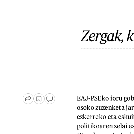
Zergak, 
EAJ-PSEko foru go
osoko zuzenketa jarr
ezkerreko eta eskui
politikoaren zelai 