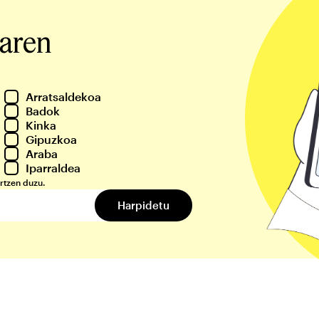
iaren
Arratsaldekoa
Badok
Kinka
Gipuzkoa
Araba
Iparraldea
rtzen duzu.