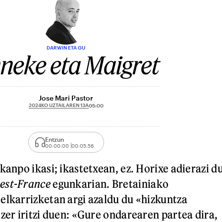
DARWIN ETA GU
neke eta Maigret
Jose Mari Pastor
2024KO UZTAILAREN 13A
05:00
Entzun
00:00:00
00:05:56
kanpo ikasi; ikastetxean, ez. Horixe adierazi d
est-France
egunkarian. Bretainiako
elkarrizketan argi azaldu du «hizkuntza
zer iritzi duen: «Gure ondarearen partea dira,