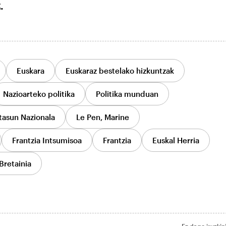
.
Euskara
Euskaraz bestelako hizkuntzak
Nazioarteko politika
Politika munduan
tasun Nazionala
Le Pen, Marine
Frantzia Intsumisoa
Frantzia
Euskal Herria
Bretainia