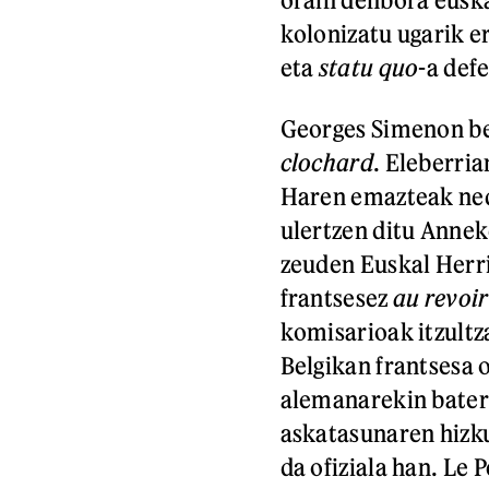
kolonizatu ugarik e
eta
statu quo
-a def
Georges Simenon be
clochard
. Eleberria
Haren emazteak nede
ulertzen ditu Annek
zeuden Euskal Herr
frantsesez
au revoir
komisarioak itzultza
Belgikan frantsesa o
alemanarekin batera,
askatasunaren hizku
da ofiziala han. Le