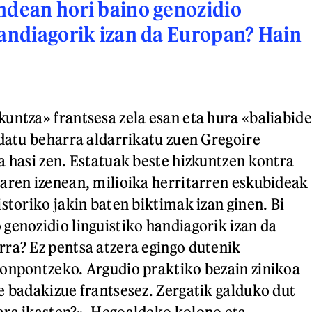
ndean hori baino genozidio
handiagorik izan da Europan? Hain
untza» frantsesa zela esan eta hura «baliabide
edatu beharra aldarrikatu zuen Gregoire
a hasi zen. Estatuak beste hizkuntzen kontra
aren izenean, milioika herritarren eskubideak
storiko jakin baten biktimak izan ginen. Bi
genozidio linguistiko handiagorik izan da
ra? Ez pentsa atzera egingo dutenik
onpontzeko. Argudio praktiko bezain zinikoa
e badakizue frantsesez. Zergatik galduko dut
ara ikasten?». Hegoaldeko kolono eta