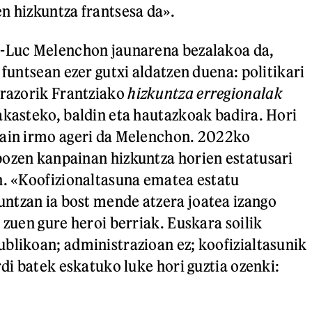
n hizkuntza frantsesa da».
n-Luc Melenchon jaunarena bezalakoa da,
 funtsean ezer gutxi aldatzen duena: politikari
arazorik Frantziako
hizkuntza erregionalak
akasteko, baldin eta hautazkoak badira. Hori
zain irmo ageri da Melenchon. 2022ko
ozen kanpainan hizkuntza horien estatusari
n. «Koofizionaltasuna ematea estatu
ntzan ia bost mende atzera joatea izango
 zuen gure heroi berriak. Euskara soilik
blikoan; administrazioan ez; koofizialtasunik
rdi batek eskatuko luke hori guztia ozenki: