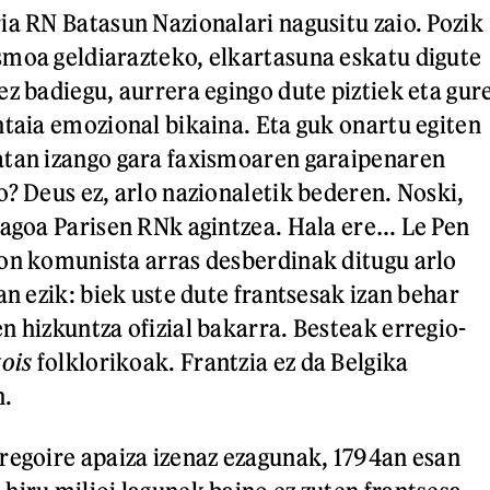
ia RN Batasun Nazionalari nagusitu zaio. Pozik
moa geldiarazteko, elkartasuna eskatu digute
ez badiegu, aurrera egingo dute piztiek eta gur
ntaia emozional bikaina. Eta guk onartu egiten
atan izango gara faxismoaren garaipenaren
o? Deus ez, arlo nazionaletik bederen. Noski,
ragoa Parisen RNk agintzea. Hala ere… Le Pen
on komunista arras desberdinak ditugu arlo
an ezik: biek uste dute frantsesak izan behar
n hizkuntza ofizial bakarra. Besteak erregio-
ois
folklorikoak. Frantzia ez da Belgika
n.
regoire apaiza izenaz ezagunak, 1794an esan