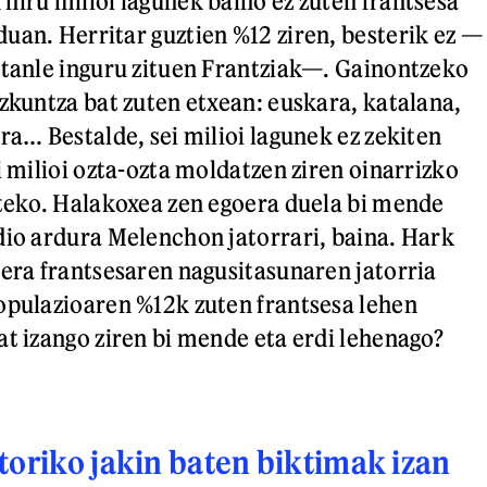
hiru milioi lagunek baino ez zuten frantsesa
uan. Herritar guztien %12 ziren, besterik ez —
ztanle inguru zituen Frantziak—. Gainontzeko
izkuntza bat zuten etxean: euskara, katalana,
ra… Bestalde, sei milioi lagunek ez zekiten
i milioi ozta-ozta moldatzen ziren oinarrizko
ateko. Halakoxea zen egoera duela bi mende
dio ardura Melenchon jatorrari, baina. Hark
zera frantsesaren nagusitasunaren jatorria
opulazioaren %12k zuten frantsesa lehen
at izango ziren bi mende eta erdi lehenago?
toriko jakin baten biktimak izan