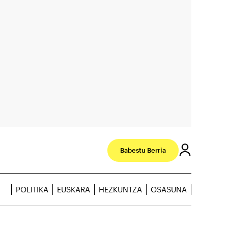
Babestu Berria
POLITIKA
EUSKARA
HEZKUNTZA
OSASUNA