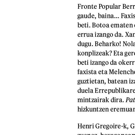
Fronte Popular Berr
gaude, baina… Faxis
beti. Botoa ematen 
errua izango da. Xa
dugu. Beharko! Nol
konplizeak? Eta ger
beti izango da oker
faxista eta Melench
guztietan, batean iz
duela Errepublikare
mintzairak dira.
Pat
hizkuntzen eremua
Henri Gregoire-k, G