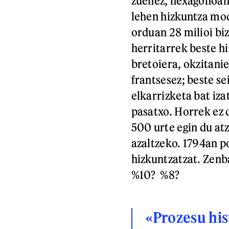
zuenez, hexagonoan 
lehen hizkuntza mod
orduan 28 milioi bi
herritarrek beste h
bretoiera, okzitanie
frantsesez; beste se
elkarrizketa bat iz
pasatxo. Horrek ez 
500 urte egin du at
azaltzeko. 1794an p
hizkuntzatzat. Zenb
%10? %8?
«Prozesu his