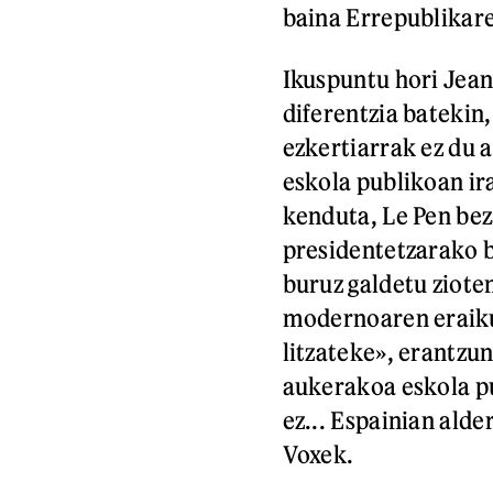
baina Errepublikare
Ikuspuntu hori Jea
diferentzia batekin,
ezkertiarrak ez du 
eskola publikoan ir
kenduta, Le Pen be
presidentetzarako b
buruz galdetu ziote
modernoaren eraiku
litzateke», erantzun
aukerakoa eskola pu
ez... Espainian alde
Voxek.