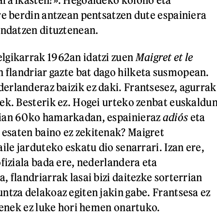
re berdin antzean pentsatzen dute espainiera
endatzen dituztenean.
lgikarrak 1962an idatzi zuen
Maigret et le
n flandriar gazte bat dago hilketa susmopean.
rlanderaz baizik ez daki. Frantsesez, agurrak
ek. Besterik ez. Hogei urteko zenbat euskaldu
ian 60ko hamarkadan, espainieraz
adiós
eta
esaten baino ez zekitenak? Maigret
ile jarduteko eskatu dio senarrari. Izan ere,
fiziala bada ere, nederlandera eta
 flandriarrak lasai bizi daitezke sorterrian
ntza delakoaz egiten jakin gabe. Frantsesa ez
 Penek ez luke hori hemen onartuko.