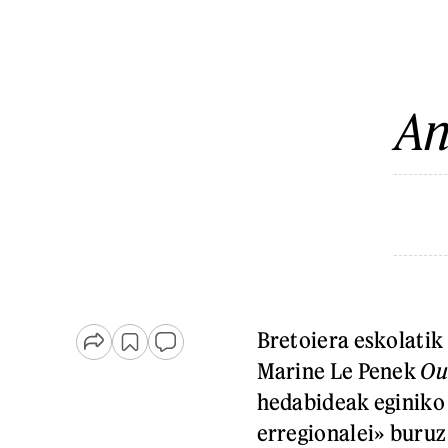
An
Bretoiera eskolatik 
Marine Le Penek
Ou
hedabideak eginiko 
erregionalei» buruz 