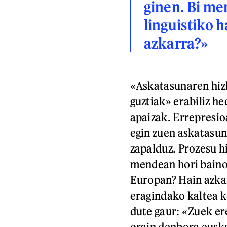
ginen. Bi me
linguistiko 
azkarra?»
«Askatasunaren hizk
guztiak» erabiliz h
apaizak. Errepresio
egin zuen askatasun
zapalduz. Prozesu hi
mendean hori baino 
Europan? Hain azkar
eragindako kaltea k
dute gaur: «Zuek er
orain denbora eusk