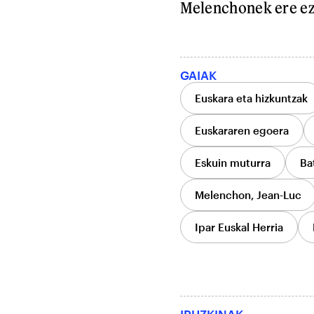
Melenchonek ere ez
GAIAK
Euskara eta hizkuntzak
Euskararen egoera
Eskuin muturra
Ba
Melenchon, Jean-Luc
Ipar Euskal Herria