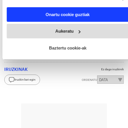
EH gatazka - Polizia operazioak
characteristics (fingerprinting)
Find out more about how your personal data is processed
Euskal Herriko gatazka
Onartu cookie guztiak
and set your preferences in the
details section
.
Webgune honek cookie propioak eta hirugarrenen cookie-
Aukeratu
fitxategiak erabiltzen ditu. Zure esperientzia eta zerbitzuak
hobetzeko asmoz, cookie teknologiaz baliatzen gara. Ohar
Aukeratu
BERRIA
gogoko iturri gisa Googlen.
hau onartuz gero, teknologia hori erabiltzeko baimen
Aktibatu hemen
esplizitua ematen diguzu.
Gehiago irakurri
Baztertu cookie-ak
IRUZKINAK
Ez dago iruzkinik
Iruzkin bat egin
ORDENATU