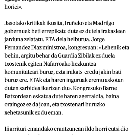
horiei».
Jasotako kritikak ikusita, Iruñeko eta Madrilgo
gobernuek beti errepikatu dute ez dutela irakasleen
jarduna zelatatu. ETA dela helburua. Jorge
Fernandez Diaz ministroa, kongresuan: «Lehenik eta
behin, argitu behar da Guardia Zibilak ez duela
txostenik egiten Nafarroako hezkuntza
komunitateari buruz, ezta irakats-eredu jakin bati
buruz ere. ETAk eta haren inguruak eremu askotan
duten sarbidea ikertzen du». Kongresuko Barne
Batzordean eskatua dute haren agerraldia, baina
oraingoz ez da joan, eta txostenari buruzko
xehetasunik ez du eman.
Iñarrituri emandako erantzunean ildo horri eutsi dio