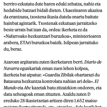
berriro ezkutatu dute haren eduki zehatza, nahiz eta
hedabide batzuei bidali dieten. Ukaezinaren ukazioa
da erantzuna, txostena ikusia dutela onartu baitute
hainbat agintarik. Txostenak ezkutuan jarraitzeko
beste urrats bat izan da, ordea: ikerketa ez da
«Nafarroako hezkuntzari buruzkoa», ministerioaren
arabera, ETAri buruzkoa baizik. Isilpean jarraituko
du, beraz.
Azaroan argitaratu zuten ikerketaren berri.
Diario de
Navarra
egunkariak eman zuen lehen kolpea,
ikerketa bat aipatuz: «Guardia Zibilak ohartarazi du
Batasuna hezkuntza kontrolatu nahian ari dela».
El
Mundo
eta
Abc
kazetak batu zitzaizkion ondoren, eta
datu xeheagoak eman zituzten. Azaldu zuten D
ereduko 28 ikastetxetan aritzen diren 1.652 maisu-
maistra ikertu zituztela, eta «etazalea» dela lautik bat.