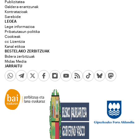
Publizitatea
Galdera-erantzunak
Kontratazioak
Sarebide
LEGEA
Lege informazioa
Pribatutasun politika
Cookieak
cc Lizentzia
Kanal etikoa
BESTELAKO ZERBITZUAK
Bidera zerbitzuak
Midas Media
JARRAITU