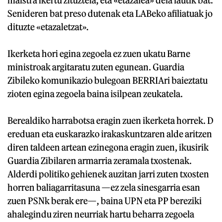
Senideren bat preso dutenak eta LABeko afiliatuak jo
dituzte «etazaletzat».
Ikerketa hori egina zegoela ez zuen ukatu Barne
ministroak argitaratu zuten egunean. Guardia
Zibileko komunikazio bulegoan BERRIAri baieztatu
zioten egina zegoela baina isilpean zeukatela.
Berealdiko harrabotsa eragin zuen ikerketa horrek. D
ereduan eta euskarazko irakaskuntzaren alde aritzen
diren taldeen artean ezinegona eragin zuen, ikusirik
Guardia Zibilaren armarria zeramala txostenak.
Alderdi politiko gehienek auzitan jarri zuten txosten
horren baliagarritasuna —ez zela sinesgarria esan
zuen PSNk berak ere—, baina UPN eta PP bereziki
ahalegindu ziren neurriak hartu beharra zegoela