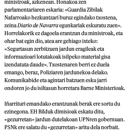
ministroak, azkenean. Honakoa zen
parlamentariaren eskaria: «Guardia Zibilak
Nafarroako hezkuntzari buruz egindako txostena,
zeina
Diario de Navarra
egunkariak eskuratu zuen».
Horrelakorik ez dagoela erantzun du ministroak, eta
ohar bat egin dio, atea are gehiago ixteko:
«Segurtasun zerbitzuen jardun eragileak eta
informazioari lotutakoak isilpeko material gisa
izendatuta daude». Txostenaren berri ez duela
emango, beraz, Poliziaren jardunekoa delako.
Komunikabide eta agintari batzuen esku jarri
ondoren jo du isiltasun horretara Barne Ministerioak.
Iñarrituri emandako erantzunak berak ere sortu du
ezinegona. EH Bilduk dimisioak eskatu ditu,
«gezurretan» jardun dutelakoan UPNren gobernuan.
PSNk ere salatu du «gezurretan» aritu dela norbait.