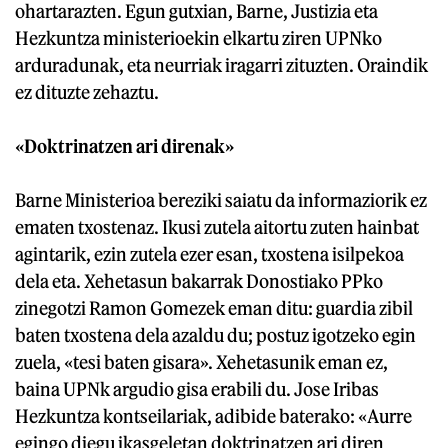
ohartarazten. Egun gutxian, Barne, Justizia eta
Hezkuntza ministerioekin elkartu ziren UPNko
arduradunak, eta neurriak iragarri zituzten. Oraindik
ez dituzte zehaztu.
«Doktrinatzen ari direnak»
Barne Ministerioa bereziki saiatu da informaziorik ez
ematen txostenaz. Ikusi zutela aitortu zuten hainbat
agintarik, ezin zutela ezer esan, txostena isilpekoa
dela eta. Xehetasun bakarrak Donostiako PPko
zinegotzi Ramon Gomezek eman ditu: guardia zibil
baten txostena dela azaldu du; postuz igotzeko egin
zuela, «tesi baten gisara». Xehetasunik eman ez,
baina UPNk argudio gisa erabili du. Jose Iribas
Hezkuntza kontseilariak, adibide baterako: «Aurre
egingo diegu ikasgeletan doktrinatzen ari diren