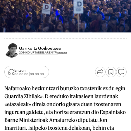
Garikoitz Goikoetxea
2014KO URTARRILAREN 17A
00:00
Entzun
00:00:00
00:00:00
Nafarroako hezkuntzari buruzko txostenik ez du egin
Guardia Zibilak». D ereduko irakasleen laurdenak
«etazaleak» direla ondorio gisara duen txostenaren
inguruan galdetu, eta horixe erantzun dio Espainiako
Barne Ministerioak Amaiurreko diputatu Jon
Iñarrituri. Isilpeko txostena delakoan, behin eta