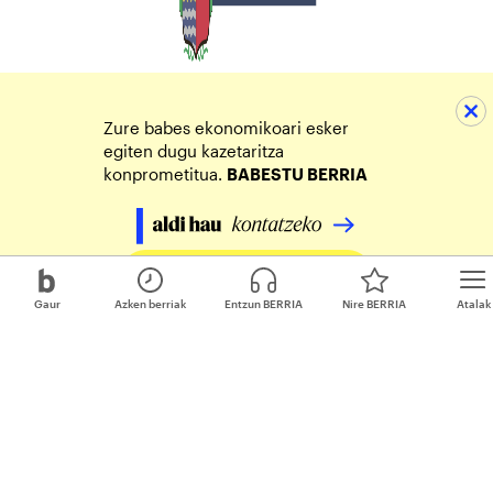
Zure babes ekonomikoari esker
egiten dugu kazetaritza
konprometitua.
BABESTU BERRIA
Egin zure ekarpena
Gaur
Azken berriak
Entzun BERRIA
Nire BERRIA
Atalak