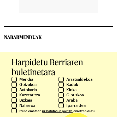
NABARMENDUAK
Harpidetu Berriaren
buletinetara
Mendia
Arratsaldekoa
Goizekoa
Badok
Astekaria
Kinka
Kazetaritza
Gipuzkoa
Bizkaia
Araba
Nafarroa
Iparraldea
Izena ematean
pribatutasun politika
onartzen duzu.