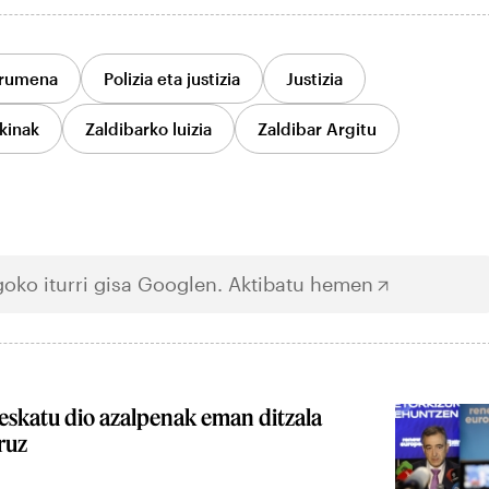
rumena
Polizia eta justizia
Justizia
kinak
Zaldibarko luizia
Zaldibar Argitu
oko iturri gisa Googlen.
Aktibatu hemen
eskatu dio azalpenak eman ditzala
ruz