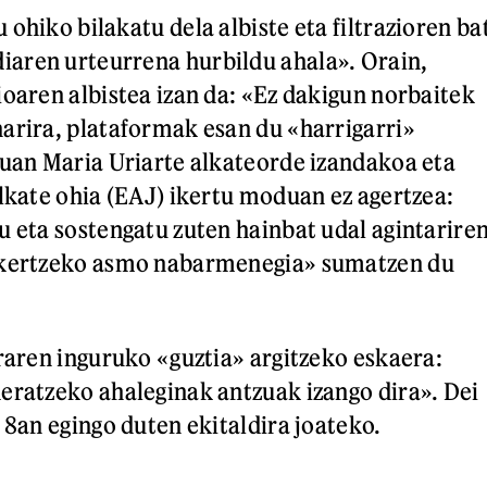
ohiko bilakatu dela albiste eta filtrazioren ba
aren urteurrena hurbildu ahala». Orain,
ioaren albistea izan da: «Ez dakigun norbaitek
arira, plataformak esan du «harrigarri»
Juan Maria Uriarte alkateorde izandakoa eta
alkate ohia (EAJ) ikertu moduan ez agertzea:
u eta sostengatu zuten hainbat udal agintarire
ikertzeko asmo nabarmenegia» sumatzen du
eraren inguruko «guztia» argitzeko eskaera:
eratzeko ahaleginak antzuak izango dira». Dei
 8an egingo duten ekitaldira joateko.