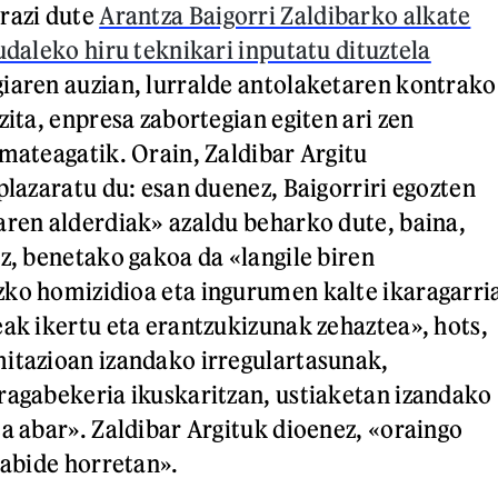
razi dute
Arantza Baigorri Zaldibarko alkate
udaleko hiru teknikari inputatu dituztela
iaren auzian, lurralde antolaketaren kontrako
zita, enpresa zabortegian egiten ari zen
emateagatik. Orain, Zaldibar Argitu
plazaratu du: esan duenez, Baigorriri egozten
aren alderdiak» azaldu beharko dute, baina,
iz, benetako gakoa da «langile biren
ko homizidioa eta ingurumen kalte ikaragarri
eak ikertu eta erantzukizunak zehaztea», hots,
itazioan izandako irregulartasunak,
ragabekeria ikuskaritzan, ustiaketan izandako
ta abar». Zaldibar Argituk dioenez, «oraingo
rabide horretan».