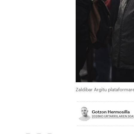
Zaldibar Argitu plataformar
Gotzon Hermosilla
2026KO URTARRILAREN 30A