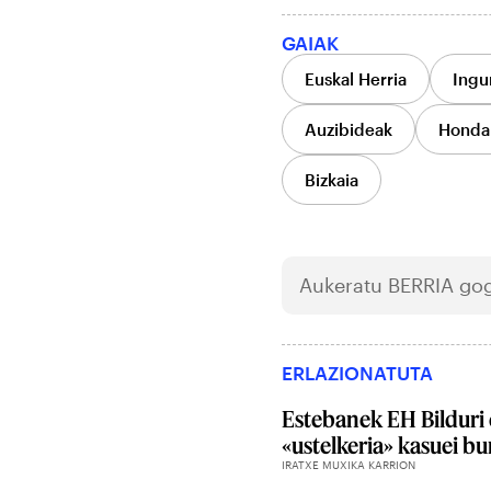
GAIAK
Euskal Herria
Ingu
Auzibideak
Honda
Bizkaia
Aukeratu
BERRIA
gog
ERLAZIONATUTA
Estebanek EH Bilduri 
«ustelkeria» kasuei bu
IRATXE MUXIKA KARRION