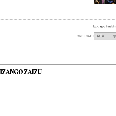
Ez dago iruzkin
ORDENATU
IZANGO ZAIZU