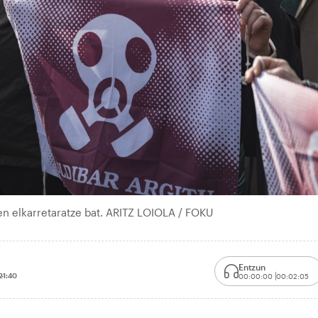
en elkarretaratze bat. ARITZ LOIOLA / FOKU
Entzun
21:40
00:00:00
00:02:05