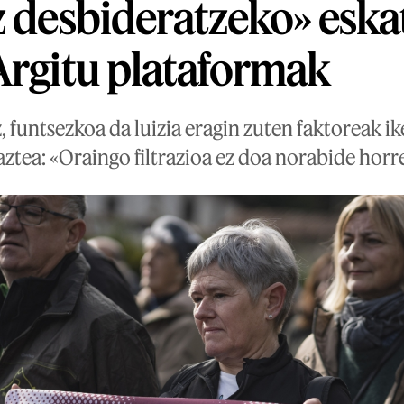
z desbideratzeko» eska
Argitu plataformak
 funtsezkoa da luizia eragin zuten faktoreak ik
ztea: «Oraingo filtrazioa ez doa norabide horr