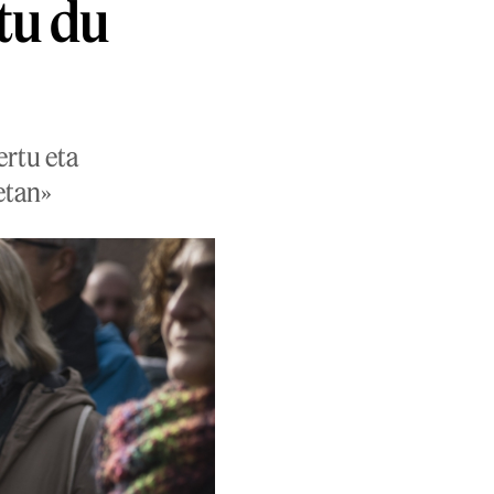
tu du
ertu eta
etan»