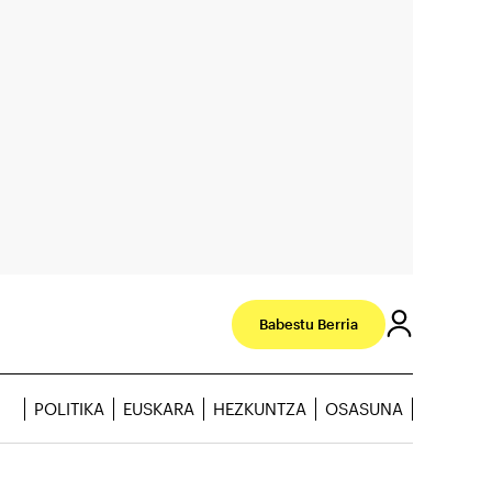
Babestu Berria
POLITIKA
EUSKARA
HEZKUNTZA
OSASUNA