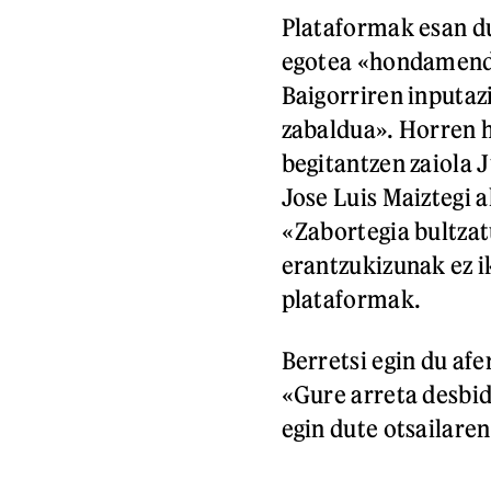
Plataformak esan du 
egotea «hondamendi
Baigorriren inputaz
zabaldua». Horren h
begitantzen zaiola 
Jose Luis Maiztegi 
«Zabortegia bultzat
erantzukizunak ez 
plataformak.
Berretsi egin du af
«Gure arreta desbid
egin dute otsailaren