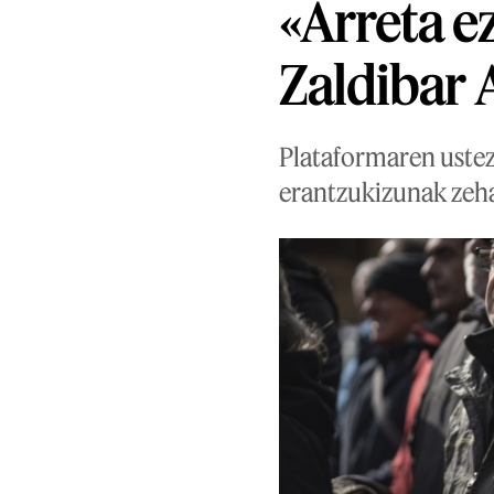
«Arreta e
Zaldibar 
Plataformaren ustez,
erantzukizunak zeha