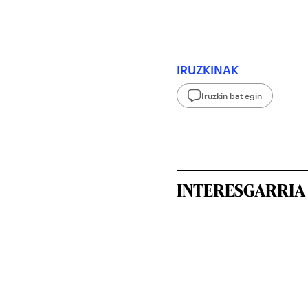
IRUZKINAK
Iruzkin bat egin
INTERESGARRIA 