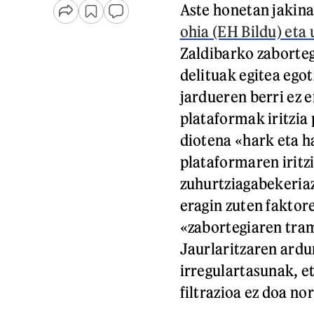
Aste honetan jakina
ohia (EH Bildu) eta 
Zaldibarko zaborteg
delituak egitea egot
jardueren berri ez 
plataformak iritzia 
diotena «hark eta h
plataformaren iritz
zuhurtziagabekeriaz
eragin zuten faktor
«zabortegiaren tram
Jaurlaritzaren ardu
irregulartasunak, e
filtrazioa ez doa no