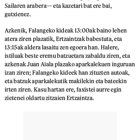
Sailaren arabera— eta kazetari bat ere bai,
gutxienez.
Azkenik, Falangeko kideak 13:00ak baino lehen
atera ziren plazatik, Ertzaintzak babestuta, eta
13:15ak aldera lasaitu zen egoera han. Halere,
istiluak beste eremu batzuetara zabaldu ziren, eta
azkenak Juan Aiala plazako aparkalekuen inguruan
izan ziren; Falangeko kideek han zituzten autoak,
eta batzuk aparkalekutik makilekin eta bateekin
irten ziren. Kasu hartan ere, faxistei aurre egin
zietenei oldartu zitzaien Ertzaintza.