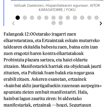
Istiluak Gasteizen, Hispanitatearen egunean. AITOR
KARASATORRE / FOKU
Falangeak 12:00etarako iragarri zuen
elkarretaratzea, eta Ertzaintzak eskuin muturreko
taldearen ekitaldia babestu zuen, baina ezin izan
zuen eragotzi haren kontra elkartutakoak
Probintzia plazara sartzea, eta haiei oldartu
zitzaien. Manifestariek harriak eta objektuak jaurti
zituzten, eta Poliziak foam balak eta negar gasa
erabili zituen. Askeren esanetan, ertzainek
«hainbat aldiz jaurtigailuekin zuzenean aurpegira»
apuntatu zieten zenbait manifestariri. Hala,
hainbat lagun zauritu ziren: bi aldeetako
manifestariak, ertzainak —hogei, Segurtasun