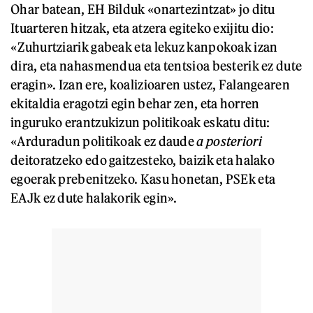
Ohar batean, EH Bilduk «onartezintzat» jo ditu
Ituarteren hitzak, eta atzera egiteko exijitu dio:
«Zuhurtziarik gabeak eta lekuz kanpokoak izan
dira, eta nahasmendua eta tentsioa besterik ez dute
eragin». Izan ere, koalizioaren ustez, Falangearen
ekitaldia eragotzi egin behar zen, eta horren
inguruko erantzukizun politikoak eskatu ditu:
«Arduradun politikoak ez daude
a posteriori
deitoratzeko edo gaitzesteko, baizik eta halako
egoerak prebenitzeko. Kasu honetan, PSEk eta
EAJk ez dute halakorik egin».