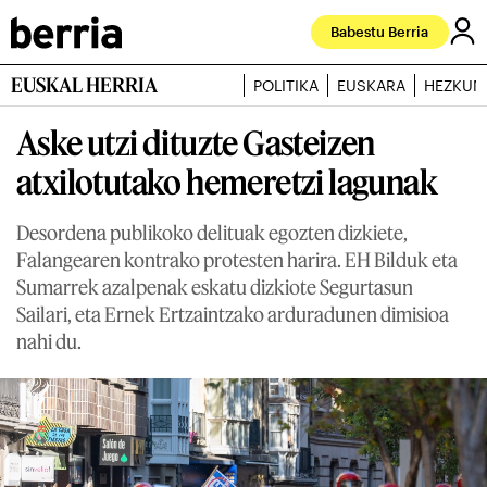
Babestu Berria
EUSKAL HERRIA
POLITIKA
EUSKARA
HEZKUN
Aske utzi dituzte Gasteizen
atxilotutako hemeretzi lagunak
Desordena publikoko delituak egozten dizkiete,
Falangearen kontrako protesten harira. EH Bilduk eta
Sumarrek azalpenak eskatu dizkiote Segurtasun
Sailari, eta Ernek Ertzaintzako arduradunen dimisioa
nahi du.