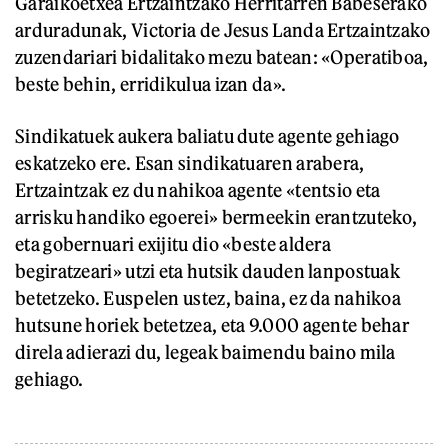
Garaikoetxea Ertzaintzako Herritarren Babeserako
arduradunak, Victoria de Jesus Landa Ertzaintzako
zuzendariari bidalitako mezu batean: «Operatiboa,
beste behin, erridikulua izan da».
Sindikatuek aukera baliatu dute agente gehiago
eskatzeko ere. Esan sindikatuaren arabera,
Ertzaintzak ez du nahikoa agente «tentsio eta
arrisku handiko egoerei» bermeekin erantzuteko,
eta gobernuari exijitu dio «beste aldera
begiratzeari» utzi eta hutsik dauden lanpostuak
betetzeko. Euspelen ustez, baina, ez da nahikoa
hutsune horiek betetzea, eta 9.000 agente behar
direla adierazi du, legeak baimendu baino mila
gehiago.