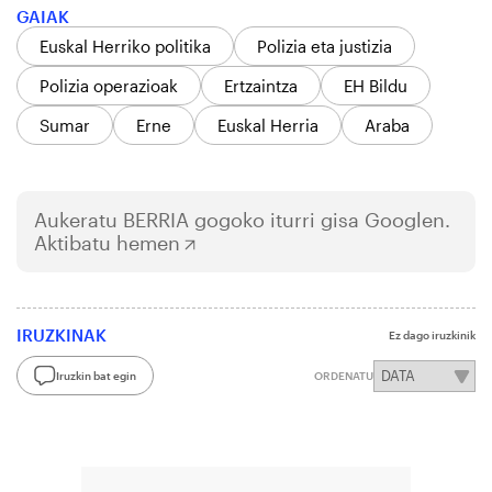
GAIAK
Euskal Herriko politika
Polizia eta justizia
Polizia operazioak
Ertzaintza
EH Bildu
Sumar
Erne
Euskal Herria
Araba
Aukeratu
BERRIA
gogoko iturri gisa Googlen.
Aktibatu hemen
IRUZKINAK
Ez dago iruzkinik
Iruzkin bat egin
ORDENATU