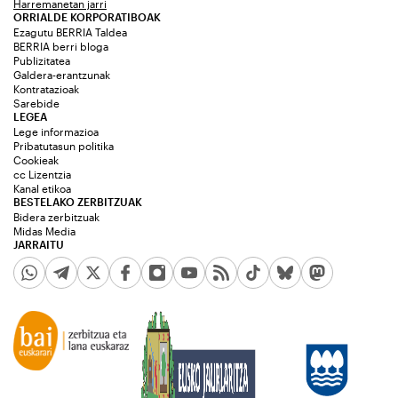
Harremanetan jarri
ORRIALDE KORPORATIBOAK
Ezagutu BERRIA Taldea
BERRIA berri bloga
Publizitatea
Galdera-erantzunak
Kontratazioak
Sarebide
LEGEA
Lege informazioa
Pribatutasun politika
Cookieak
cc Lizentzia
Kanal etikoa
BESTELAKO ZERBITZUAK
Bidera zerbitzuak
Midas Media
JARRAITU