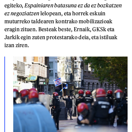
egiteko,
Espainiaren batasuna ez da ez bozkatzen
ez negoziatzen
lelopean, eta horrek eskuin
muturreko taldearen kontrako mobilizazioak
eragin zituen. Besteak beste, Ernaik, GKSk eta
Jarkik egin zuten protestarako deia, eta istiluak
izan ziren.