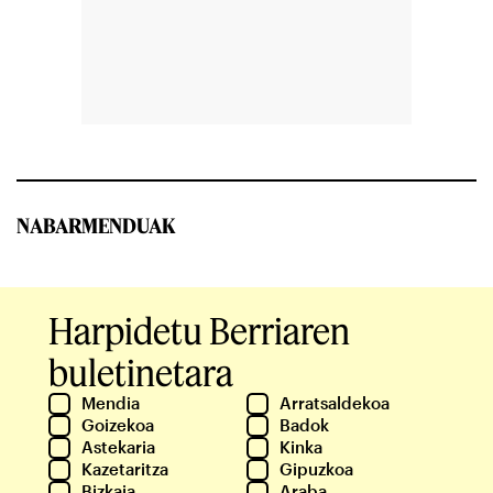
NABARMENDUAK
Harpidetu Berriaren
buletinetara
Mendia
Arratsaldekoa
Goizekoa
Badok
Astekaria
Kinka
Kazetaritza
Gipuzkoa
Bizkaia
Araba