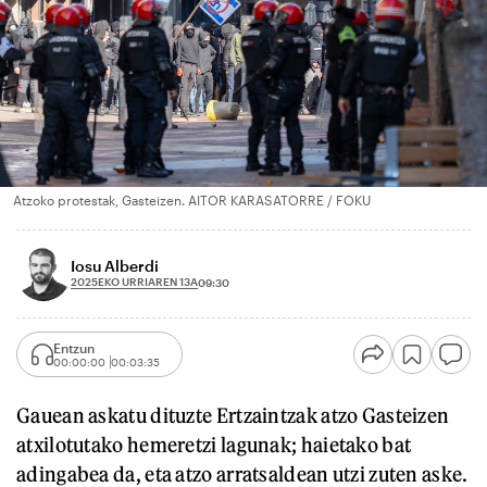
Atzoko protestak, Gasteizen. AITOR KARASATORRE / FOKU
Iosu Alberdi
2025EKO URRIAREN 13A
09:30
Entzun
00:00:00
00:03:35
Gauean askatu dituzte Ertzaintzak atzo Gasteizen
atxilotutako hemeretzi lagunak; haietako bat
adingabea da, eta atzo arratsaldean utzi zuten aske.