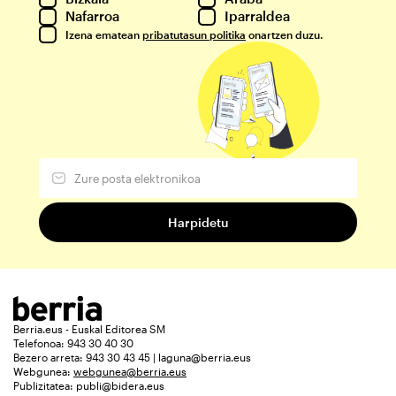
Nafarroa
Iparraldea
Izena ematean
pribatutasun politika
onartzen duzu.
Berria.eus - Euskal Editorea SM
Telefonoa: 943 30 40 30
Bezero arreta: 943 30 43 45 | laguna@berria.eus
Webgunea:
webgunea@berria.eus
Publizitatea:
publi@bidera.eus