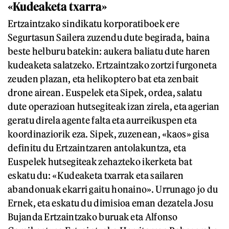
«Kudeaketa txarra»
Ertzaintzako sindikatu korporatiboek ere
Segurtasun Sailera zuzendu dute begirada, baina
beste helburu batekin: aukera baliatu dute haren
kudeaketa salatzeko. Ertzaintzako zortzi furgoneta
zeuden plazan, eta helikoptero bat eta zenbait
drone airean. Euspelek eta Sipek, ordea, salatu
dute operazioan hutsegiteak izan zirela, eta agerian
geratu direla agente falta eta aurreikuspen eta
koordinaziorik eza. Sipek, zuzenean, «kaos» gisa
definitu du Ertzaintzaren antolakuntza, eta
Euspelek hutsegiteak zehazteko ikerketa bat
eskatu du: «Kudeaketa txarrak eta sailaren
abandonuak ekarri gaitu honaino». Urrunago jo du
Ernek, eta eskatu du dimisioa eman dezatela Josu
Bujanda Ertzaintzako buruak eta Alfonso