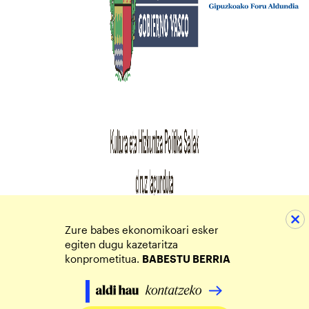
Zure babes ekonomikoari esker
egiten dugu kazetaritza
konprometitua.
BABESTU BERRIA