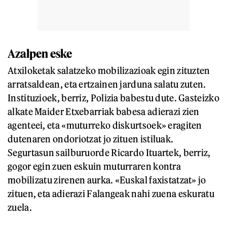
Azalpen eske
Atxiloketak salatzeko mobilizazioak egin zituzten
arratsaldean, eta ertzainen jarduna salatu zuten.
Instituzioek, berriz, Polizia babestu dute. Gasteizko
alkate Maider Etxebarriak babesa adierazi zien
agenteei, eta «muturreko diskurtsoek» eragiten
dutenaren ondoriotzat jo zituen istiluak.
Segurtasun sailburuorde Ricardo Ituartek, berriz,
gogor egin zuen eskuin muturraren kontra
mobilizatu zirenen aurka. «Euskal faxistatzat» jo
zituen, eta adierazi Falangeak nahi zuena eskuratu
zuela.