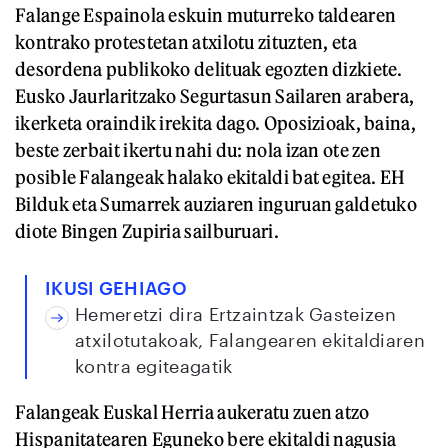
Falange Espainola eskuin muturreko taldearen
kontrako protestetan atxilotu zituzten, eta
desordena publikoko delituak egozten dizkiete.
Eusko Jaurlaritzako Segurtasun Sailaren arabera,
ikerketa oraindik irekita dago. Oposizioak, baina,
beste zerbait ikertu nahi du: nola izan ote zen
posible Falangeak halako ekitaldi bat egitea. EH
Bilduk eta Sumarrek auziaren inguruan galdetuko
diote Bingen Zupiria sailburuari.
IKUSI GEHIAGO
Hemeretzi dira Ertzaintzak Gasteizen
atxilotutakoak, Falangearen ekitaldiaren
kontra egiteagatik
Falangeak Euskal Herria aukeratu zuen atzo
Hispanitatearen Eguneko bere ekitaldi nagusia