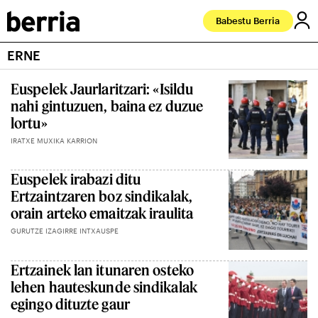
Babestu Berria
ERNE
Euspelek Jaurlaritzari: «Isildu
nahi gintuzuen, baina ez duzue
lortu»
IRATXE MUXIKA KARRION
Euspelek irabazi ditu
Ertzaintzaren boz sindikalak,
orain arteko emaitzak iraulita
GURUTZE IZAGIRRE INTXAUSPE
Ertzainek lan itunaren osteko
lehen hauteskunde sindikalak
egingo dituzte gaur