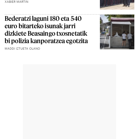
XABIER MARTIN
Bederatzi laguni 180 eta 540
euro bitarteko isunak jarri
dizkiete Beasaingo txosnetatik
bi polizia kanporatzea egotzita
MADDI IZTUETA OLANO