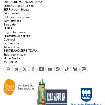
ORRIALDE KORPORATIBOAK
Ezagutu BERRIA Taldea
BERRIA berri bloga
Publizitatea
Galdera-erantzunak
Kontratazioak
Sarebide
LEGEA
Lege informazioa
Pribatutasun politika
Cookieak
cc Lizentzia
Kanal etikoa
BESTELAKO ZERBITZUAK
Bidera zerbitzuak
Midas Media
JARRAITU