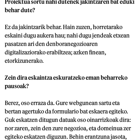
Proiektua sortu nahi dutenek jakintzaren bat eduki
behar dute?
Ez da jakintzarik behar. Hain zuzen, horretarako
eskaini dugu aukera hau; nahi dugu jendeak etxean
pasatzen ari den denboranegozioaren
digitalizaziorako erabiltzea; azken finean,
etorkizunerako.
Zein dira eskaintza eskuratzeko eman beharreko
pausoak?
Berez, oso erraza da. Gure webgunean sartu eta
bertan agertuko da formulario bat eskaera egiteko.
Guk eskatzen ditugun datuak oso oinarrizkoak dira:
nor zaren, zein den zure negozioa, eta domeinua zer
egiteko eskatzen diguzun. Behin erantzuna jasota,