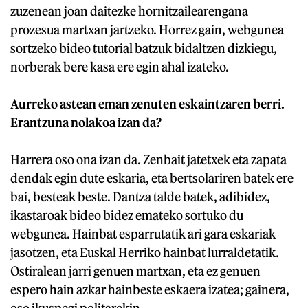
zuzenean joan daitezke hornitzailearengana
prozesua martxan jartzeko. Horrez gain, webgunea
sortzeko bideo tutorial batzuk bidaltzen dizkiegu,
norberak bere kasa ere egin ahal izateko.
Aurreko astean eman zenuten eskaintzaren berri.
Erantzuna nolakoa izan da?
Harrera oso ona izan da. Zenbait jatetxek eta zapata
dendak egin dute eskaria, eta bertsolariren batek ere
bai, besteak beste. Dantza talde batek, adibidez,
ikastaroak bideo bidez emateko sortuko du
webgunea. Hainbat esparrutatik ari gara eskariak
jasotzen, eta Euskal Herriko hainbat lurraldetatik.
Ostiralean jarri genuen martxan, eta ez genuen
espero hain azkar hainbeste eskaera izatea; gainera,