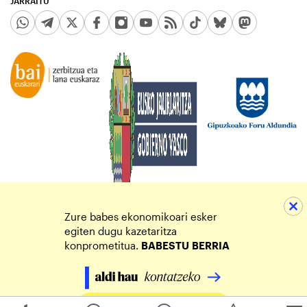
JARRAITU
Zure babes ekonomikoari esker
egiten dugu kazetaritza
konprometitua.
BABESTU
BERRIA