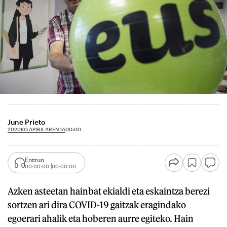
June Prieto
2020KO APIRILAREN 1A
00:00
Entzun
00:00:00
00:00:00
Azken asteetan hainbat ekialdi eta eskaintza berezi
sortzen ari dira COVID-19 gaitzak eragindako
egoerari ahalik eta hoberen aurre egiteko. Hain