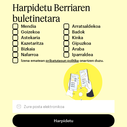
Harpidetu Berriaren
buletinetara
Mendia
Arratsaldekoa
Goizekoa
Badok
Astekaria
Kinka
Kazetaritza
Gipuzkoa
Bizkaia
Araba
Nafarroa
Iparraldea
Izena ematean
pribatutasun politika
onartzen duzu.