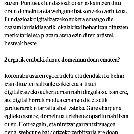
zuzen, Puntueus fundazioak doan eskaintzen ditu
orain domeinua eta webgune bat sortzeko zerbitzua.
Fundazioak digitalizatzeko aukera emango die
osasun larrialdiagatik lokalak itxi behar izan dituzten
merkatariei eta plazara atera ezin diren artistei,
besteak beste.
Zergatik erabaki duzue domeinua doan ematea?
Koronabirusaren egoera dela-eta dendak itxi behar
izan dituzten saltzaile txikiei eta artistei
digitalizatzeko aukera eman nahi diegulako. Izan ere,
ate digital horrek modua emango die etxetik
jarduerarekin jarraitu ahal izateko. Gure ekarpena
egiteko asmoz, domeinua urtebetez oparitu nahi izan
dugu. Horrez gain, eta niretzat garrantzitsuagoa
dena, webgune bat sortzeko zerbitzaria ere doan