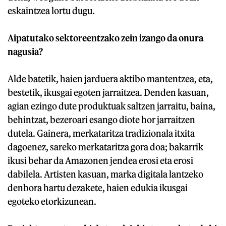
eskaintzea lortu dugu.
Aipatutako sektoreentzako zein izango da onura
nagusia?
Alde batetik, haien jarduera aktibo mantentzea, eta,
bestetik, ikusgai egoten jarraitzea. Denden kasuan,
agian ezingo dute produktuak saltzen jarraitu, baina,
behintzat, bezeroari esango diote hor jarraitzen
dutela. Gainera, merkataritza tradizionala itxita
dagoenez, sareko merkataritza gora doa; bakarrik
ikusi behar da Amazonen jendea erosi eta erosi
dabilela. Artisten kasuan, marka digitala lantzeko
denbora hartu dezakete, haien edukia ikusgai
egoteko etorkizunean.