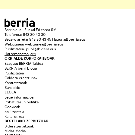
Berria.eus - Euskal Editorea SM
Telefonoa: 943 30 40 30
Bezero arreta: 943 30 43 45 | laguna@berria.eus
Webgunea:
webgunea@berria.eus
Publizitatea:
publi@bidera.eus
Harremanetan jarri
ORRIALDE KORPORATIBOAK
Ezagutu BERRIA Taldea
BERRIA berri bloga
Publizitatea
Galdera-erantzunak
Kontratazioak
Sarebide
LEGEA
Lege informazioa
Pribatutasun politika
Cookieak
cc Lizentzia
Kanal etikoa
BESTELAKO ZERBITZUAK
Bidera zerbitzuak
Midas Media