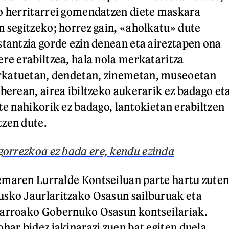
o herritarrei gomendatzen diete maskara
n segitzeko; horrez gain, «aholkatu» dute
stantzia gorde ezin denean eta aireztapen ona
ere erabiltzea, hala nola merkataritza
katuetan, dendetan, zinemetan, museoetan
 berean, airea ibiltzeko aukerarik ez badago et
te nahikorik ez badago, lantokietan erabiltzen
tzen dute.
gorrezkoa ez bada ere, kendu ezinda
emaren Lurralde Kontseiluan parte hartu zute
usko Jaurlaritzako Osasun sailburuak eta
farroako Gobernuko Osasun kontseilariak.
ohar bidez jakinarazi zuen bat egiten duela