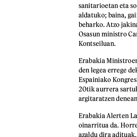
sanitarioetan eta so
aldatuko; baina, gai
beharko. Atzo jaki
Osasun ministro Ca
Kontseiluan.
Erabakia Ministroen
den legea errege de
Espainiako Kongresu
20tik aurrera sartu
argitaratzen denean
Erabakia Alerten L
oinarritua da. Horr
azaldu dira adituak