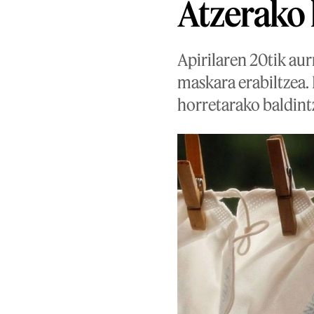
Atzerako
Apirilaren 20tik aur
maskara erabiltzea.
horretarako baldint