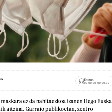
in
Entzun
00:00:00
00:00:00
n maskara ez da nahitaezkoa izanen Hego Euska
ik aitzina. Garraio publikoetan, zentro