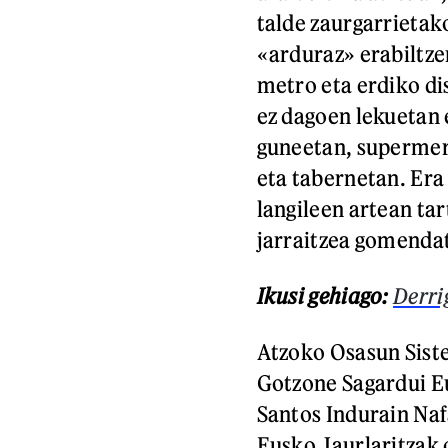
talde zaurgarrietak
«arduraz» erabiltze
metro eta erdiko di
ez dagoen lekuetan 
guneetan, supermer
eta tabernetan. Era
langileen artean tar
jarraitzea gomenda
Ikusi gehiago:
Derri
Atzoko Osasun Sist
Gotzone Sagardui E
Santos Indurain Na
Eusko Jaurlaritzak 