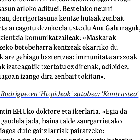
osasun arloko adituei. Bestelako neurri
ean, derrigortasuna kentze hutsak zenbait
ta areagotu dezakeela uste du Ana Galarragak
 zientzia komunikatzaileak: «Maskarak
tzeko betebeharra kentzeak ekarriko du
k are gehiago baztertzea: immunitate arazoak
k izateagatik txertatu ez direnak, adibidez,
iagoan izango dira zenbait tokitan».
 Rodriguezen 'Hizpideak' zutabea: 'Kontrastea'
antin EHUko doktore eta ikerlaria. «Egia da
 gaudela jada, baina talde zaurgarrietako
agoa dute gaitz larriak pairatzeko: