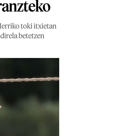
ranzteko
erriko toki itxietan
direla betetzen