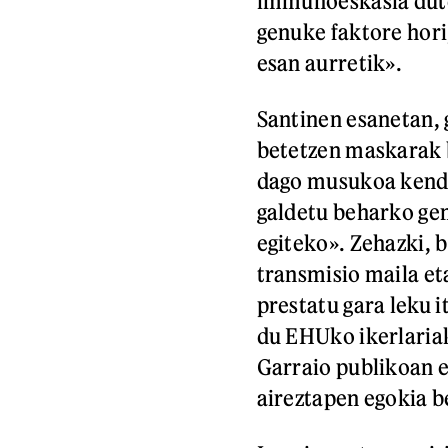
immunoeskasia dute
genuke faktore hori
esan aurretik».
Santinen esanetan, 
betetzen maskarak 
dago musukoa kendu
galdetu beharko gen
egiteko». Zehazki, b
transmisio maila et
prestatu gara leku i
du EHUko ikerlariak
Garraio publikoan e
aireztapen egokia b