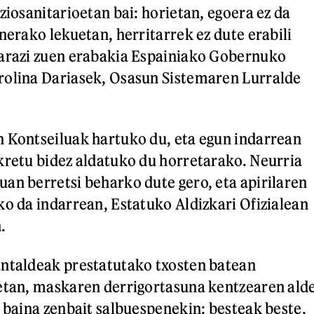
ziosanitarioetan bai: horietan, egoera ez da
nerako lekuetan, herritarrek ez dute erabili
narazi zuen erabakia Espainiako Gobernuko
rolina Dariasek, Osasun Sistemaren Lurralde
 Kontseiluak hartuko du, eta egun indarrean
kretu bidez aldatuko du horretarako. Neurria
an berretsi beharko dute gero, eta apirilaren
ko da indarrean, Estatuko Aldizkari Ofizialean
.
antaldeak prestatutako txosten batean
etan, maskaren derrigortasuna kentzearen ald
, baina zenbait salbuespenekin: besteak beste,