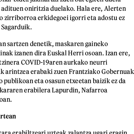
dituen oniritzia duelako. Hala ere, Alerten
 zirriborroa erkidegoei igorri eta adostu ez
n Sagarduik.
an sartzen denetik, maskaren gaineko
inak izanen dira Euskal Herri osoan. Izan ere,
itzinera COVID-19aren aurkako neurri
iak arintzea erabaki zuen Frantziako Gobernuak
o publikoan eta osasun etxeetan baizik ez da
kararen erabilera Lapurdin, Nafarroa
oan.
artean
ra erabiltzeari uzteak zalantza ugari eragin