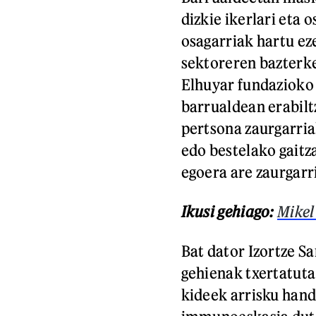
dizkie ikerlari eta 
osagarriak hartu ez
sektoreren bazterke
Elhuyar fundazioko
barrualdean erabil
pertsona zaurgarria
edo bestelako gaitza
egoera are zaurgarr
Ikusi gehiago:
Mikel
Bat dator Izortze S
gehienak txertatuta
kideek arrisku handi