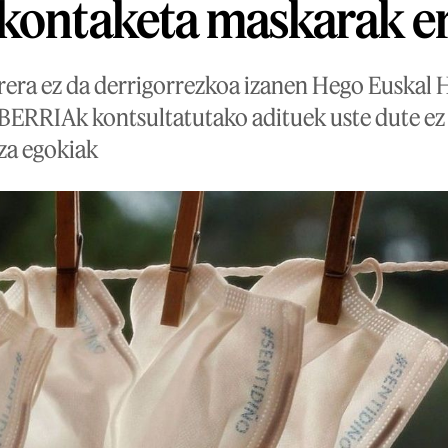
 kontaketa maskarak e
rera ez da derrigorrezkoa izanen Hego Euskal H
 BERRIAk kontsultatutako adituek uste dute ez 
za egokiak