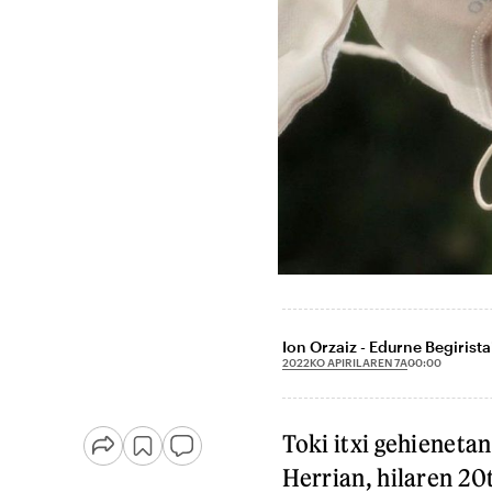
Ion Orzaiz - Edurne Begirista
2022KO APIRILAREN 7A
00:00
Toki itxi gehieneta
Herrian, hilaren 20t