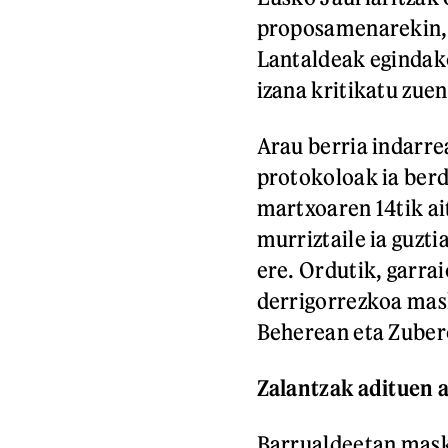
proposamenarekin, a
Lantaldeak egindako
izana kritikatu zue
Arau berria indarre
protokoloak ia berd
martxoaren 14tik a
murriztaile ia guzt
ere. Ordutik, garrai
derrigorrezkoa mas
Beherean eta Zuber
Zalantzak adituen 
Barrualdeetan maska