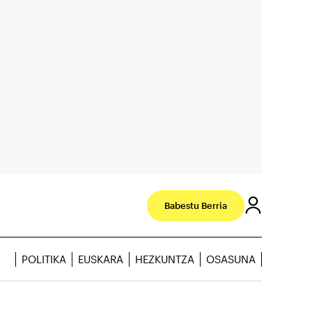
Babestu Berria
POLITIKA
EUSKARA
HEZKUNTZA
OSASUNA