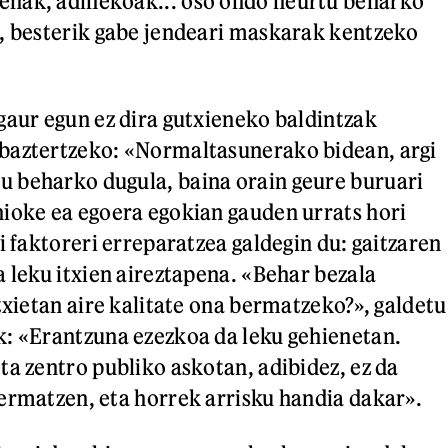
nak, adinekoak... oso ondo neurtu beharko
, besterik gabe jendeari maskarak kentzeko
gaur egun ez dira gutxieneko baldintzak
baztertzeko: «Normaltasunerako bidean, argi
 beharko dugula, baina orain geure buruari
ioke ea egoera egokian gauden urrats hori
i faktoreri erreparatzea galdegin du: gaitzaren
a leku itxien aireztapena. «Behar bezala
txietan aire kalitate ona bermatzeko?», galdetu
: «Erantzuna ezezkoa da leku gehienetan.
ta zentro publiko askotan, adibidez, ez da
ermatzen, eta horrek arrisku handia dakar».