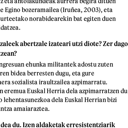
az eta antolakundeak aurrera begira dituen
e Egino bozeramailea (Iruñea, 2003), eta
 urteetako norabidearekin bat egiten duen
ldatzea.
zaleek abertzale izateari utzi diote? Zer dago
tzean?
ongresuan ehunka militantek adostu zuten
aren bidea berresten dugu, eta gure
era sozialista iraultzailea azpimarratu.
un eremua Euskal Herria dela azpimarratzen du
 lehentasunezkoa dela Euskal Herrian bizi
untza amaiaraztea.
idea du. Izen aldaketak erresistentziarik