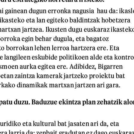
i gainean dugun erronka nagusia hau da: ikasl
 ikasteko eta lan egiteko baldintzak hobetzera
artxan jartzea. Ikusten dugu euskaraz ikastek
orroka egin behar dugula, eta bagatoz
 borrokan lehen lerroa hartzera ere. Eta
e langileen eskubide politikoen alde eta kontro
moen aurka egitea ere. Adibidez, Bigarren
etan zaintza kamerak jartzeko proiektu bat
rkako dinamikak martxan jartzen ari gara.
patu duzu. Baduzue ekintza plan zehatzik alo
uridiko eta kultural bat jasaten ari da, eta
ra larria da: zenbait gradutan ez dago euskara