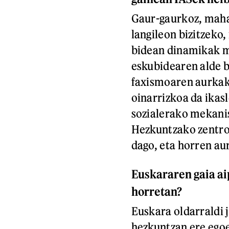
Gaur-gaurkoz, maha
langileon bizitzeko,
bidean dinamikak m
eskubidearen alde b
faxismoaren aurkako
oinarrizkoa da ikasl
sozialerako mekanis
Hezkuntzako zentro
dago, eta horren au
Euskararen gaia ai
horretan?
Euskara oldarraldi j
hezkuntzan ere egoe