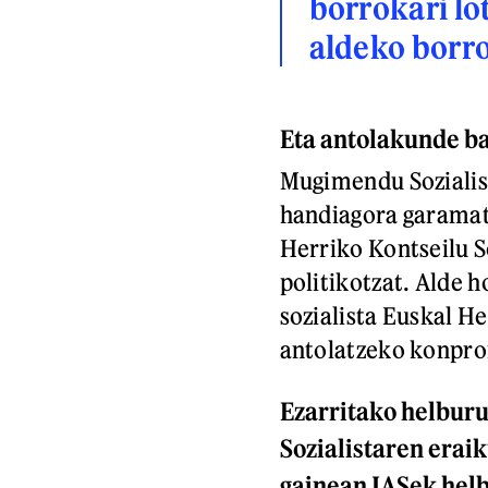
borrokari lo
aldeko borr
Eta antolakunde b
Mugimendu Sozialist
handiagora garamatz
Herriko Kontseilu S
politikotzat. Alde h
sozialista Euskal H
antolatzeko konpro
Ezarritako helburu
Sozialistaren erai
gainean IASek helb