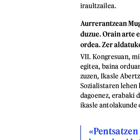
iraultzailea.
Aurrerantzean Mug
duzue. Orain arte e
ordea. Zer aldatuk
VII. Kongresuan, mil
egitea, baina ordua
zuzen, Ikasle Abert
Sozialistaren lehen 
dagoenez, erabaki 
ikasle antolakunde o
«Pentsatzen 