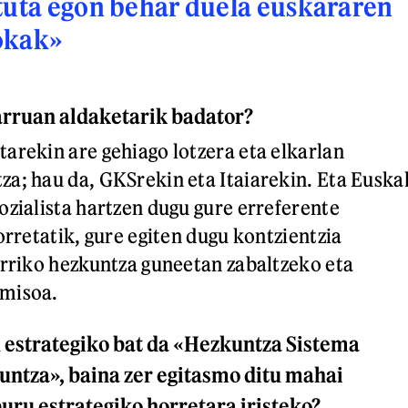
tuta egon behar duela euskararen
okak»
arruan aldaketarik badator?
arekin are gehiago lotzera eta elkarlan
a; hau da, GKSrekin eta Itaiarekin. Eta Euska
ozialista hartzen dugu gure erreferente
orretatik, gure egiten dugu kontzientzia
erriko hezkuntza guneetan zabaltzeko eta
misoa.
 estrategiko bat da «Hezkuntza Sistema
kuntza», baina zer egitasmo ditu mahai
uru estrategiko horretara iristeko?