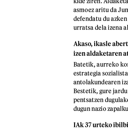
kide ziren. Aldaket
asmoez aritu da Jun
defendatu du azken
urratsa dela izena a
Akaso, ikasle abert
izen aldaketaren a
Batetik, aurreko k
estrategia sozialist
antolakundearen iza
Bestetik, gure jard
pentsatzen dugulako
dugun nazio zapalk
IAk 37 urteko ibilb