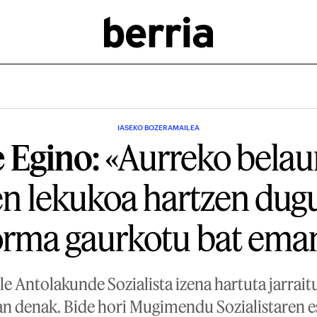
IASEKO BOZERAMAILEA
 Egino:
«Aurreko belau
en lekukoa hartzen dugu,
orma gaurkotu bat ema
le Antolakunde Sozialista izena hartuta jarrait
zan denak. Bide hori Mugimendu Sozialistaren 