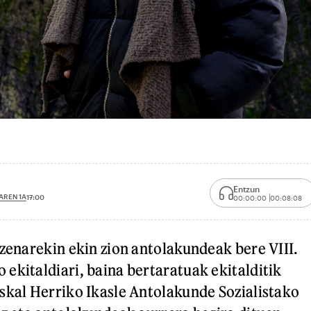
Entzun
AREN 1A
17:00
00:00:00
00:08:08
izenarekin ekin zion antolakundeak bere VIII.
ekitaldiari, baina bertaratuak ekitalditik
skal Herriko Ikasle Antolakunde Sozialistako