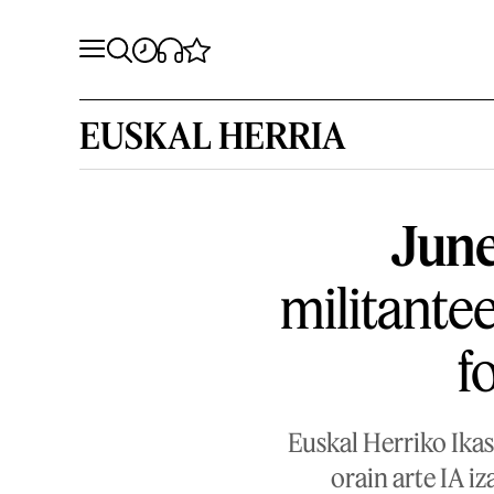
EUSKAL HERRIA
June
militante
f
Euskal Herriko Ikas
orain arte IA i