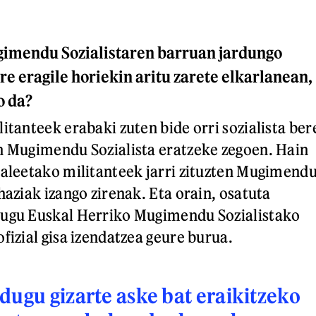
imendu Sozialistaren barruan jardungo
re eragile horiekin aritu zarete elkarlanean,
o da?
itanteek erabaki zuten bide orri sozialista ber
n Mugimendu Sozialista eratzeke zegoen. Hain
zaleetako militanteek jarri zituzten Mugimend
haziak izango zirenak. Eta orain, osatuta
dugu Euskal Herriko Mugimendu Sozialistako
fizial gisa izendatzea geure burua.
dugu gizarte aske bat eraikitzeko