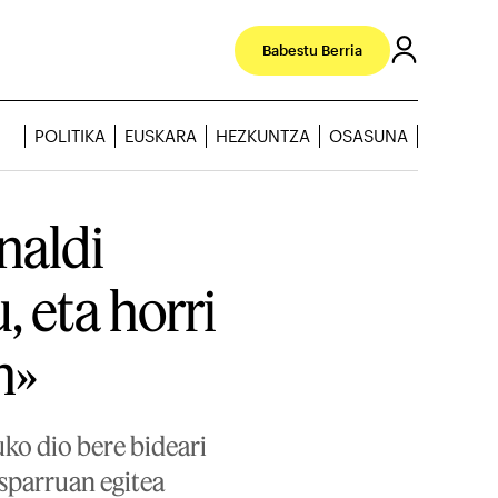
Babestu Berria
POLITIKA
EUSKARA
HEZKUNTZA
OSASUNA
naldi
 eta horri
n»
uko dio bere bideari
esparruan egitea