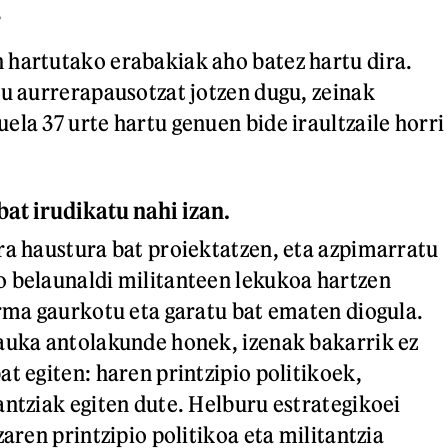
?
hartutako erabakiak aho batez hartu dira.
au aurrerapausotzat jotzen dugu, zeinak
ela 37 urte hartu genuen bide iraultzaile horri
at irudikatu nahi izan.
ra haustura bat proiektatzen, eta azpimarratu
 belaunaldi militanteen lekukoa hartzen
orma gaurkotu eta garatu bat ematen diogula.
auka antolakunde honek, izenak bakarrik ez
t egiten: haren printzipio politikoek,
antziak egiten dute. Helburu estrategikoei
zaren printzipio politikoa eta militantzia