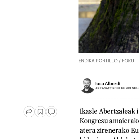
ENDIKA PORTILLO / FOKU
Iosu Alberdi
2025EKO ABENDU
ARRASATE
Ikasle Abertzaleak 
Kongresu amaierako 
atera zirenerako Eu