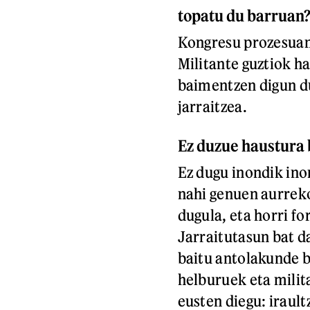
topatu du barruan
Kongresu prozesuan 
Militante guztiok h
baimentzen digun du
jarraitzea.
Ez duzue haustura b
Ez dugu inondik ino
nahi genuen aurreko
dugula, eta horri f
Jarraitutasun bat d
baitu antolakunde ba
helburuek eta milit
eusten diegu: irault