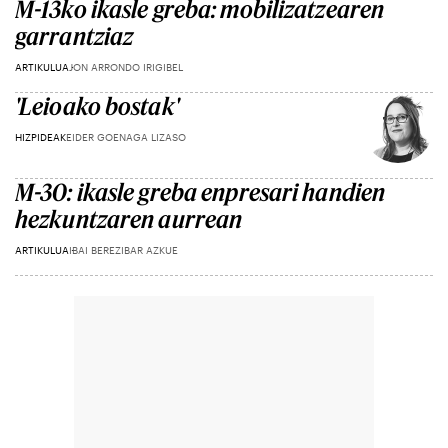
M-13ko ikasle greba: mobilizatzearen
garrantziaz
ARTIKULUA
JON ARRONDO IRIGIBEL
'Leioako bostak'
HIZPIDEAK
EIDER GOENAGA LIZASO
M-30: ikasle greba enpresari handien
hezkuntzaren aurrean
ARTIKULUA
IBAI BEREZIBAR AZKUE