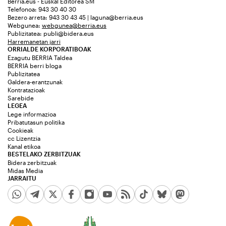
Berria.eus - Euskal Editorea SM
Telefonoa: 943 30 40 30
Bezero arreta: 943 30 43 45 | laguna@berria.eus
Webgunea:
webgunea@berria.eus
Publizitatea:
publi@bidera.eus
Harremanetan jarri
ORRIALDE KORPORATIBOAK
Ezagutu BERRIA Taldea
BERRIA berri bloga
Publizitatea
Galdera-erantzunak
Kontratazioak
Sarebide
LEGEA
Lege informazioa
Pribatutasun politika
Cookieak
cc Lizentzia
Kanal etikoa
BESTELAKO ZERBITZUAK
Bidera zerbitzuak
Midas Media
JARRAITU