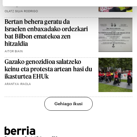
ostegunean
OLATZ SILVA RODRIGO
Bertan behera geratu da
Israelen enbaxadako ordezkari
bat Bilbon ematekoa zen
hitzaldia
AITOR BIAIN
Gazako genozidioa salatzeko
keinu eta protesta artean hasi du
ikasturtea EHUk
ARANTXA IRAOLA
Gehiago ikusi