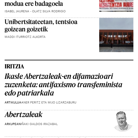
modua ere badagoela
ISABEL JAURENA - OLATZ SILVA RODRIGO
Unibertsitateetan, tentsioa
goizean goizetik
MADDI ITURRIOTZ ALKORTA
IRITZIA
Ikasle Abertzaleak-en difamazioari
zuzenketa: antifaxismo transfeminista
edo patriarkala
ARTIKULUA
ANER PERITZ ETA MIJO LIZARZABURU
Abertzaleak
ARKUPEAN
IÑAKI GALDOS IRAZABAL