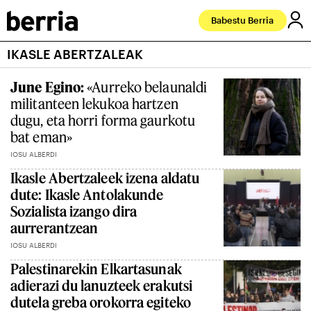
Babestu Berria
IKASLE ABERTZALEAK
June Egino:
«Aurreko belaunaldi
militanteen lekukoa hartzen
dugu, eta horri forma gaurkotu
bat eman»
IOSU ALBERDI
Ikasle Abertzaleek izena aldatu
dute: Ikasle Antolakunde
Sozialista izango dira
aurrerantzean
IOSU ALBERDI
Palestinarekin Elkartasunak
adierazi du lanuzteek erakutsi
dutela greba orokorra egiteko