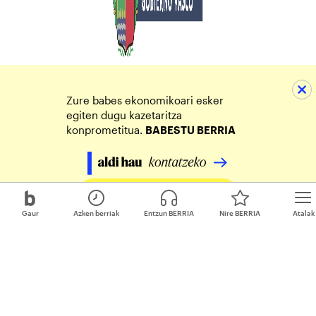
Zure babes ekonomikoari esker
egiten dugu kazetaritza
konprometitua.
BABESTU BERRIA
Egin zure ekarpena
Gaur
Azken berriak
Entzun BERRIA
Nire BERRIA
Atalak