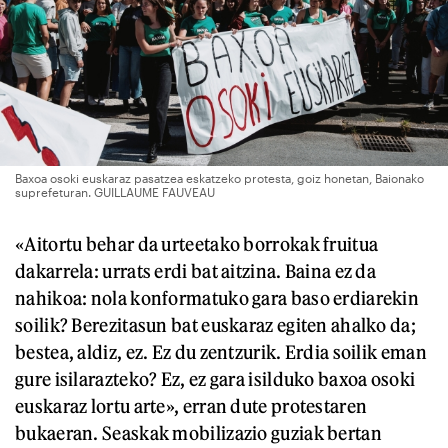
Baxoa osoki euskaraz pasatzea eskatzeko protesta, goiz honetan, Baionako
suprefeturan. GUILLAUME FAUVEAU
«Aitortu behar da urteetako borrokak fruitua
dakarrela: urrats erdi bat aitzina. Baina ez da
nahikoa: nola konformatuko gara baso erdiarekin
soilik? Berezitasun bat euskaraz egiten ahalko da;
bestea, aldiz, ez. Ez du zentzurik. Erdia soilik eman
gure isilarazteko? Ez, ez gara isilduko baxoa osoki
euskaraz lortu arte», erran dute protestaren
bukaeran. Seaskak mobilizazio guziak bertan