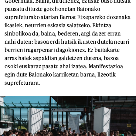
Gobernuak. Baina, dirudienez, ez aski: baso hutsak
pausatu dituzte goiz honetan Baionako
suprefeturako atarian Bernat Etxepareko dozenaka
ikaslek, neurrien eskasia salatzeko. Ekintza
sinbolikoa da, baina, bederen, argi da zer erran
nahi duten: basoa erdi hutsik ikusten dutela neurri
berrien iragarpenari dagokionez. Ez baitakarte
arras haiek aspaldian galdetzen dutena, baxoa
osoki euskaraz pasatu ahal izatea. Manifestazioa
egin dute Baionako karriketan barna, lizeotik
suprefeturara.