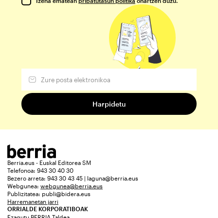
Izena ematean
pribatutasun politika
onartzen duzu.
Berria.eus - Euskal Editorea SM
Telefonoa: 943 30 40 30
Bezero arreta: 943 30 43 45 | laguna@berria.eus
Webgunea:
webgunea@berria.eus
Publizitatea:
publi@bidera.eus
Harremanetan jarri
ORRIALDE KORPORATIBOAK
Ezagutu BERRIA Taldea