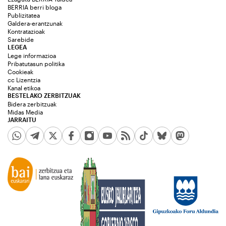
BERRIA berri bloga
Publizitatea
Galdera-erantzunak
Kontratazioak
Sarebide
LEGEA
Lege informazioa
Pribatutasun politika
Cookieak
cc Lizentzia
Kanal etikoa
BESTELAKO ZERBITZUAK
Bidera zerbitzuak
Midas Media
JARRAITU