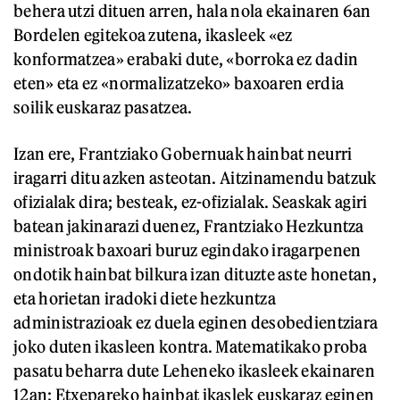
behera utzi dituen arren, hala nola ekainaren 6an
Bordelen egitekoa zutena, ikasleek «ez
konformatzea» erabaki dute, «borroka ez dadin
eten» eta ez «normalizatzeko» baxoaren erdia
soilik euskaraz pasatzea.
Izan ere, Frantziako Gobernuak hainbat neurri
iragarri ditu azken asteotan. Aitzinamendu batzuk
ofizialak dira; besteak, ez-ofizialak. Seaskak agiri
batean jakinarazi duenez, Frantziako Hezkuntza
ministroak baxoari buruz egindako iragarpenen
ondotik hainbat bilkura izan dituzte aste honetan,
eta horietan iradoki diete hezkuntza
administrazioak ez duela eginen desobedientziara
joko duten ikasleen kontra. Matematikako proba
pasatu beharra dute Leheneko ikasleek ekainaren
12an; Etxepareko hainbat ikaslek euskaraz eginen