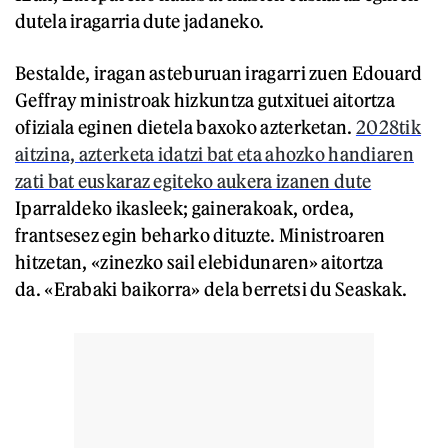
dutela iragarria dute jadaneko.
Bestalde, iragan asteburuan iragarri zuen Edouard
Geffray ministroak hizkuntza gutxituei aitortza
ofiziala eginen dietela baxoko azterketan.
2028tik
aitzina, azterketa idatzi bat eta ahozko handiaren
zati bat euskaraz egiteko aukera izanen dute
Iparraldeko ikasleek; gainerakoak, ordea,
frantsesez egin beharko dituzte. Ministroaren
hitzetan, «zinezko sail elebidunaren» aitortza
da. «Erabaki baikorra» dela berretsi du Seaskak.