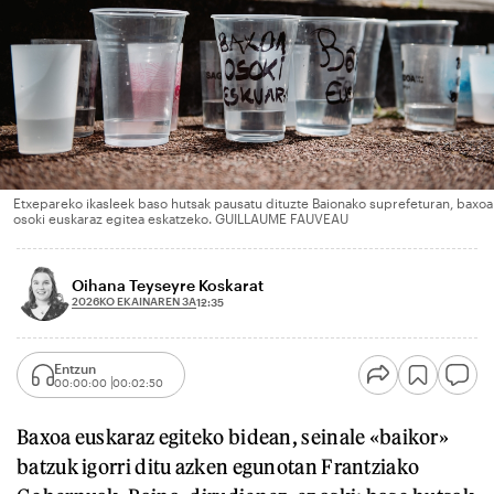
Etxepareko ikasleek baso hutsak pausatu dituzte Baionako suprefeturan, baxoa
osoki euskaraz egitea eskatzeko. GUILLAUME FAUVEAU
Oihana Teyseyre Koskarat
2026KO EKAINAREN 3A
12:35
Entzun
00:00:00
00:02:50
Baxoa euskaraz egiteko bidean, seinale «baikor»
batzuk igorri ditu azken egunotan Frantziako