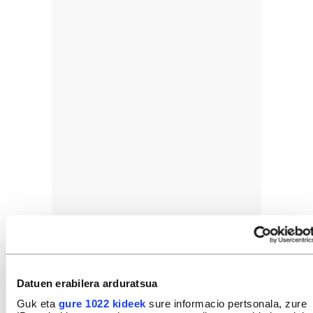
Datuen erabilera arduratsua
Guk eta
gure 1022 kideek
sure informacio pertsonala, zure