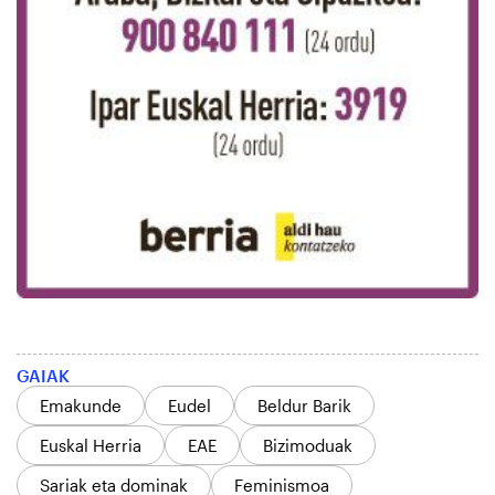
GAIAK
Emakunde
Eudel
Beldur Barik
Euskal Herria
EAE
Bizimoduak
Sariak eta dominak
Feminismoa