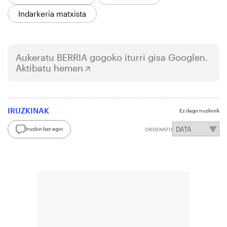
Indarkeria matxista
Aukeratu
BERRIA
gogoko iturri gisa Googlen.
Aktibatu hemen
IRUZKINAK
Ez dago iruzkinik
Iruzkin bat egin
ORDENATU