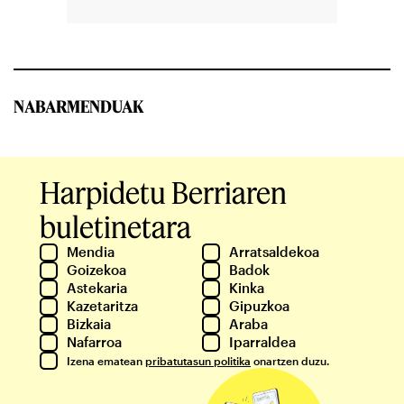
NABARMENDUAK
Harpidetu Berriaren
buletinetara
Mendia
Arratsaldekoa
Goizekoa
Badok
Astekaria
Kinka
Kazetaritza
Gipuzkoa
Bizkaia
Araba
Nafarroa
Iparraldea
Izena ematean
pribatutasun politika
onartzen duzu.