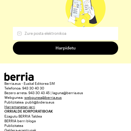
Berria.eus - Euskal Editorea SM
Telefonoa: 943 30 40 30
Bezero arreta: 943 30 43 45 | laguna@berria.eus
Webgunea:
webgunea@berria.eus
Publizitatea:
publi@bidera.eus
Harremanetan jarri
ORRIALDE KORPORATIBOAK
Ezagutu BERRIA Taldea
BERRIA berri bloga
Publizitatea
Galdera-erantzunak