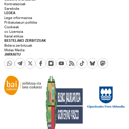
Kontratazioak
Sarebide
LEGEA
Lege informazioa
Pribatutasun politika
Cookieak
cc Lizentzia
Kanal etikoa
BESTELAKO ZERBITZUAK
Bidera zerbitzuak
Midas Media
JARRAITU