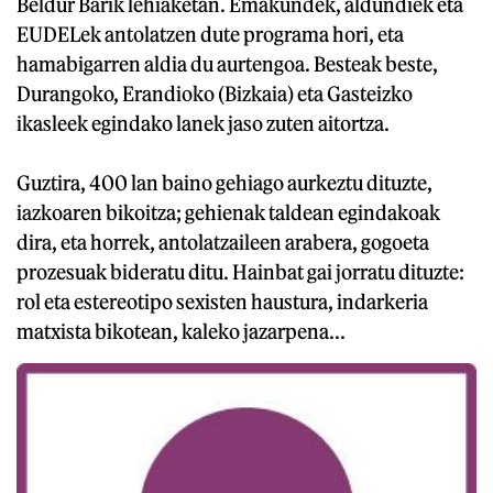
Beldur Barik lehiaketan. Emakundek, aldundiek eta
EUDELek antolatzen dute programa hori, eta
hamabigarren aldia du aurtengoa. Besteak beste,
Durangoko, Erandioko (Bizkaia) eta Gasteizko
ikasleek egindako lanek jaso zuten aitortza.
Guztira, 400 lan baino gehiago aurkeztu dituzte,
iazkoaren bikoitza; gehienak taldean egindakoak
dira, eta horrek, antolatzaileen arabera, gogoeta
prozesuak bideratu ditu. Hainbat gai jorratu dituzte:
rol eta estereotipo sexisten haustura, indarkeria
matxista bikotean, kaleko jazarpena...