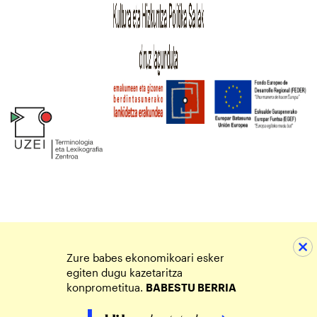
Zure babes ekonomikoari esker
egiten dugu kazetaritza
konprometitua.
BABESTU BERRIA