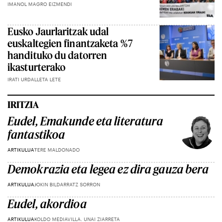
IMANOL MAGRO EIZMENDI
Eusko Jaurlaritzak udal
euskaltegien finantzaketa %7
handituko du datorren
ikasturterako
IRATI URDALLETA LETE
IRITZIA
Eudel, Emakunde eta literatura
fantastikoa
ARTIKULUA
TERE MALDONADO
Demokrazia eta legea ez dira gauza bera
ARTIKULUA
JOKIN BILDARRATZ SORRON
Eudel, akordioa
ARTIKULUA
KOLDO MEDIAVILLA. UNAI ZIARRETA