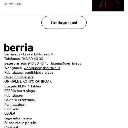
AITOR BIAIN
Gehiago ikusi
Berria.eus - Euskal Editorea SM
Telefonoa: 943 30 40 30
Bezero arreta: 943 30 43 45 | laguna@berria.eus
Webgunea:
webgunea@berria.eus
Publizitatea:
publi@bidera.eus
Harremanetan jarri
ORRIALDE KORPORATIBOAK
Ezagutu BERRIA Taldea
BERRIA berri bloga
Publizitatea
Galdera-erantzunak
Kontratazioak
Sarebide
LEGEA
Lege informazioa
Pribatutasun politika
Cookieak