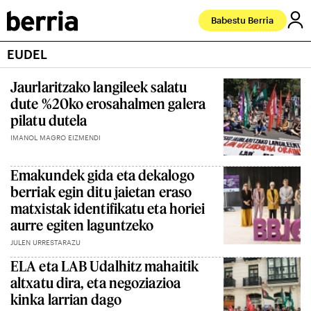
Babestu Berria
EUDEL
Jaurlaritzako langileek salatu
dute %20ko erosahalmen galera
pilatu dutela
IMANOL MAGRO EIZMENDI
Emakundek gida eta dekalogo
berriak egin ditu jaietan eraso
matxistak identifikatu eta horiei
aurre egiten laguntzeko
JULEN URRESTARAZU
ELA eta LAB Udalhitz mahaitik
altxatu dira, eta negoziazioa
kinka larrian dago