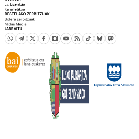
cc Lizentzia
Kanal etikoa
BESTELAKO ZERBITZUAK
Bidera zerbitzuak
Midas Media
JARRAITU