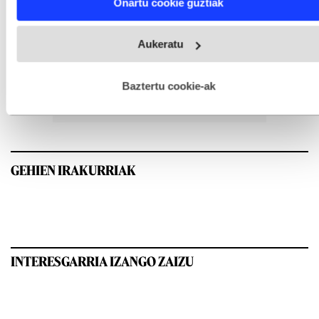
Onartu cookie guztiak
and set your preferences in the
details section
.
Webgune honek cookie propioak eta hirugarrenen cookie-
Aukeratu
fitxategiak erabiltzen ditu. Zure esperientzia eta zerbitzuak
hobetzeko asmoz, cookie teknologiaz baliatzen gara. Ohar
hau onartuz gero, teknologia hori erabiltzeko baimen
esplizitua ematen diguzu.
Gehiago irakurri
Baztertu cookie-ak
GEHIEN IRAKURRIAK
INTERESGARRIA IZANGO ZAIZU