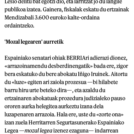
Lesio delitu bat egotzi dio, eta larritzat jo du langile
publikoa izatea. Gainera, fiskalak eskatu du ertzainak
Mendizabali 3.600 euroko kalte-ordaina
ordaintzeko.
'Mozal legearen' aurretik
Espainiako senatari ohiak BERRIAri adierazi dionez,
«arrazoinamendu desberdinengatik» bada ere, zigor
bera eskatuko du bere abokatu Iñigo Iruinek. Aitortu
du «luze» egiten ari zaiola prozesua —bi hilabete
barru hiru urte beteko dira—, eta azaldu du
ertzainaren abokatuak prozedura judizialeko pauso
ororen aurka helegitea aurkeztu izana dela
luzapenaren arrazoia. Hala ere, uste du «zorte ona»
izan zuela Herritarren Segurtasunerako Espainiako
Legea —
mozal legea
izenez ezaguna— indarrean