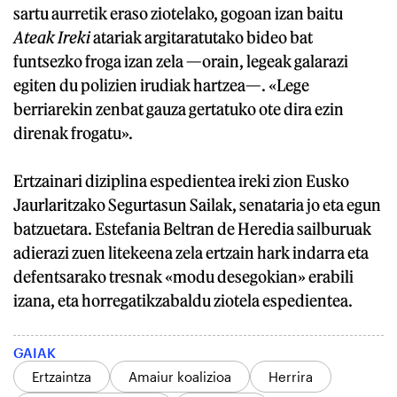
sartu aurretik eraso ziotelako, gogoan izan baitu
Ateak Ireki
atariak argitaratutako bideo bat
funtsezko froga izan zela —orain, legeak galarazi
egiten du polizien irudiak hartzea—. «Lege
berriarekin zenbat gauza gertatuko ote dira ezin
direnak frogatu».
Ertzainari diziplina espedientea ireki zion Eusko
Jaurlaritzako Segurtasun Sailak, senataria jo eta egun
batzuetara. Estefania Beltran de Heredia sailburuak
adierazi zuen litekeena zela ertzain hark indarra eta
defentsarako tresnak «modu desegokian» erabili
izana, eta horregatikzabaldu ziotela espedientea.
GAIAK
Ertzaintza
Amaiur koalizioa
Herrira