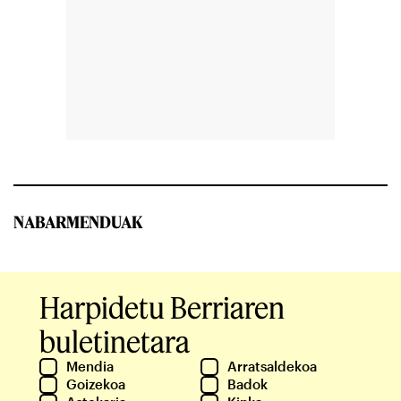
NABARMENDUAK
Harpidetu Berriaren
buletinetara
Mendia
Arratsaldekoa
Goizekoa
Badok