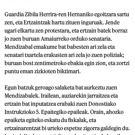
Guardia Zibila Herrira-ren Hernaniko egoitzara sartu
zen, eta Ertzaintzak hartu zituen inguruak. Jende
ugari elkartu zen protestara, eta ertzain batek borraz
jo zuen buruan Amaiurreko orduko senataria.
Mendizabal emakume bat babesten ari zela eta
senatari txartela erakusten ari zela jo zuen poliziak;
buruan bost zentimetroko ebakia egin zion, eta zortzi
puntu eman zizkioten biktimari.
Egun batzuk geroago salaketa bat aurkeztu zuen
Mendizabalek. Irailean, auziarekin jarraitzea eta
ertzain bat inputatzea erabaki zuen Donostiako
Instrukzioko 5. Epaitegiko epaileak. Orain, ahozko
epaiketa egiteko eskatu du fiskalak, eta
ertzainarentzat bi urteko espetxe zigorra galdegin du.