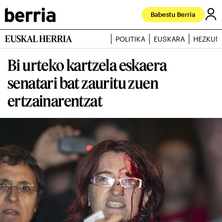
Babestu Berria
EUSKAL HERRIA
POLITIKA
EUSKARA
HEZKUN
Bi urteko kartzela eskaera
senatari bat zauritu zuen
ertzainarentzat