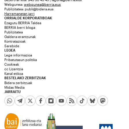
Webgunea:
webgunea@berria.eus
Publizitatea:
publi@bidera.eus
Harremanetan jarri
ORRIALDE KORPORATIBOAK
Ezagutu BERRIA Taldea
BERRIA berri bloga
Publizitatea
Galdera-erantzunak
Kontratazioak
Sarebide
LEGEA
Lege informazioa
Pribatutasun politika
Cookieak
cc Lizentzia
Kanal etikoa
BESTELAKO ZERBITZUAK
Bidera zerbitzuak
Midas Media
JARRAITU