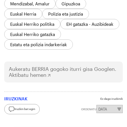
Mendizabal, Amalur
Gipuzkoa
Euskal Herria
Polizia eta justizia
Euskal Herriko politika
EH gatazka - Auzibideak
Euskal Herriko gatazka
Estatu eta polizia indarkeriak
Aukeratu
BERRIA
gogoko iturri gisa Googlen.
Aktibatu hemen
IRUZKINAK
Ez dago iruzkinik
Iruzkin bat egin
ORDENATU