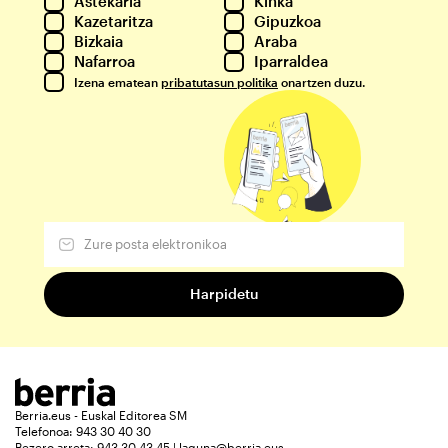
Astekaria
Kinka
Kazetaritza
Gipuzkoa
Bizkaia
Araba
Nafarroa
Iparraldea
Izena ematean
pribatutasun politika
onartzen duzu.
Berria.eus - Euskal Editorea SM
Telefonoa: 943 30 40 30
Bezero arreta: 943 30 43 45 | laguna@berria.eus