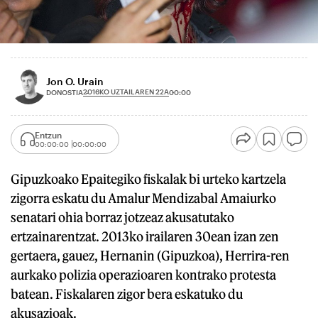
Jon O. Urain
2016KO UZTAILAREN 22A
DONOSTIA
00:00
Entzun
00:00:00
00:00:00
Gipuzkoako Epaitegiko fiskalak bi urteko kartzela
zigorra eskatu du Amalur Mendizabal Amaiurko
senatari ohia borraz jotzeaz akusatutako
ertzainarentzat. 2013ko irailaren 30ean izan zen
gertaera, gauez, Hernanin (Gipuzkoa), Herrira-ren
aurkako polizia operazioaren kontrako protesta
batean. Fiskalaren zigor bera eskatuko du
akusazioak.