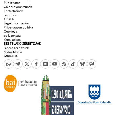
Publizitatea
Galdera-erantzunak
Kontratazioak
Sarebide
LEGEA
Lege informazioa
Pribatutasun politika
Cookieak
cc Lizentzia
Kanal etikoa
BESTELAKO ZERBITZUAK
Bidera zerbitzuak
Midas Media
JARRAITU