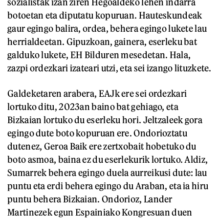
sozialistak izan ziren Hegoaldeko lehen indarra
botoetan eta diputatu kopuruan. Hauteskundeak
gaur egingo balira, ordea, behera egingo lukete lau
herrialdeetan. Gipuzkoan, gainera, eserleku bat
galduko lukete, EH Bilduren mesedetan. Hala,
zazpi ordezkari izateari utzi, eta sei izango lituzkete.
Galdeketaren arabera, EAJk ere sei ordezkari
lortuko ditu, 2023an baino bat gehiago, eta
Bizkaian lortuko du eserleku hori. Jeltzaleek gora
egingo dute boto kopuruan ere. Ondorioztatu
dutenez, Geroa Baik ere zertxobait hobetuko du
boto asmoa, baina ez du eserlekurik lortuko. Aldiz,
Sumarrek behera egingo duela aurreikusi dute: lau
puntu eta erdi behera egingo du Araban, eta ia hiru
puntu behera Bizkaian. Ondorioz, Lander
Martinezek egun Espainiako Kongresuan duen