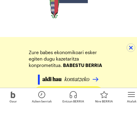
Zure babes ekonomikoari esker
egiten dugu kazetaritza
konprometitua.
BABESTU BERRIA
Egin zure ekarpena
Gaur
Azken berriak
Entzun BERRIA
Nire BERRIA
Atalak