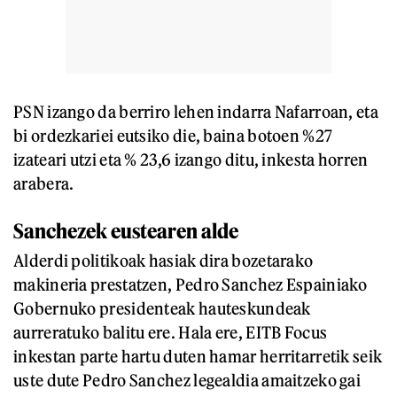
PSN izango da berriro lehen indarra Nafarroan, eta
bi ordezkariei eutsiko die, baina botoen %27
izateari utzi eta % 23,6 izango ditu, inkesta horren
arabera.
Sanchezek eustearen alde
Alderdi politikoak hasiak dira bozetarako
makineria prestatzen, Pedro Sanchez Espainiako
Gobernuko presidenteak hauteskundeak
aurreratuko balitu ere. Hala ere, EITB Focus
inkestan parte hartu duten hamar herritarretik seik
uste dute Pedro Sanchez legealdia amaitzeko gai