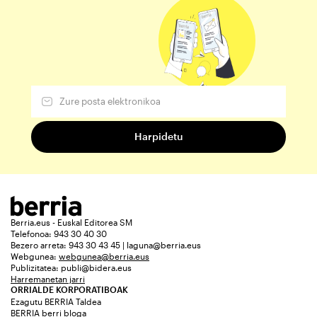
Berria.eus - Euskal Editorea SM
Telefonoa: 943 30 40 30
Bezero arreta: 943 30 43 45 | laguna@berria.eus
Webgunea:
webgunea@berria.eus
Publizitatea:
publi@bidera.eus
Harremanetan jarri
ORRIALDE KORPORATIBOAK
Ezagutu BERRIA Taldea
BERRIA berri bloga