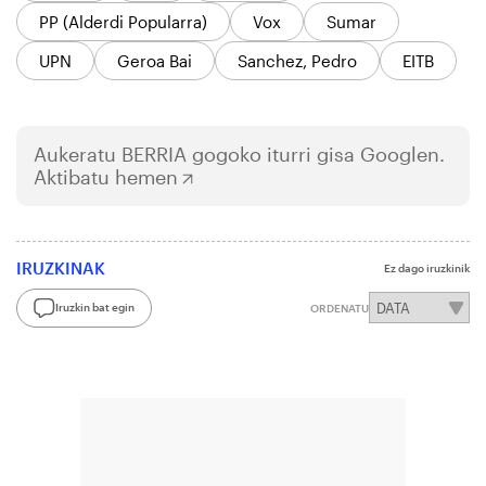
PP (Alderdi Popularra)
Vox
Sumar
UPN
Geroa Bai
Sanchez, Pedro
EITB
Aukeratu
BERRIA
gogoko iturri gisa Googlen.
Aktibatu hemen
IRUZKINAK
Ez dago iruzkinik
Iruzkin bat egin
ORDENATU