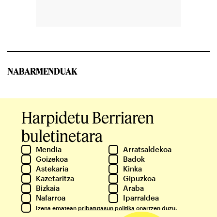
NABARMENDUAK
Harpidetu Berriaren
buletinetara
Mendia
Arratsaldekoa
Goizekoa
Badok
Astekaria
Kinka
Kazetaritza
Gipuzkoa
Bizkaia
Araba
Nafarroa
Iparraldea
Izena ematean
pribatutasun politika
onartzen duzu.