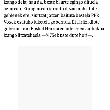
izango dela; hau da, beste bi urte egingo dituela
agintean. Eta agintean jarraitu dezan nahi dute
gehienek ere, ziurtzat jotzen baitute bestela PPk
Voxek osatuko luketela gobernua. Eta iritzi diote
gobernu hori Euskal Herriaren interesen aurkakoa
izango litzatekeela —%75ek uste dute hori—.