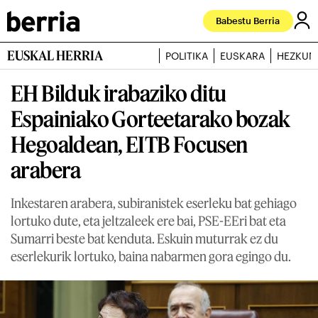
Babestu Berria
EUSKAL HERRIA
POLITIKA
EUSKARA
HEZKUN
EH Bilduk irabaziko ditu
Espainiako Gorteetarako bozak
Hegoaldean, EITB Focusen
arabera
Inkestaren arabera, subiranistek eserleku bat gehiago
lortuko dute, eta jeltzaleek ere bai, PSE-EEri bat eta
Sumarri beste bat kenduta. Eskuin muturrak ez du
eserlekurik lortuko, baina nabarmen gora egingo du.