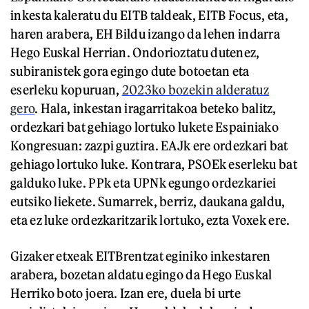
inkesta kaleratu du EITB taldeak, EITB Focus, eta,
haren arabera, EH Bildu izango da lehen indarra
Hego Euskal Herrian. Ondorioztatu dutenez,
subiranistek gora egingo dute botoetan eta
eserleku kopuruan,
2023ko bozekin alderatuz
gero
. Hala, inkestan iragarritakoa beteko balitz,
ordezkari bat gehiago lortuko lukete Espainiako
Kongresuan: zazpi guztira. EAJk ere ordezkari bat
gehiago lortuko luke. Kontrara, PSOEk eserleku bat
galduko luke. PPk eta UPNk egungo ordezkariei
eutsiko liekete. Sumarrek, berriz, daukana galdu,
eta ez luke ordezkaritzarik lortuko, ezta Voxek ere.
Gizaker etxeak EITBrentzat eginiko inkestaren
arabera, bozetan aldatu egingo da Hego Euskal
Herriko boto joera. Izan ere, duela bi urte