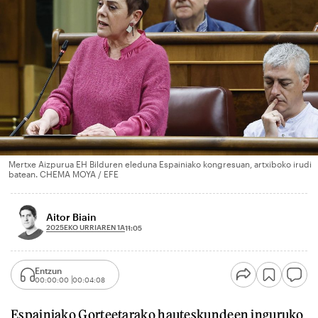
Mertxe Aizpurua EH Bilduren eleduna Espainiako kongresuan, artxiboko irudi
batean. CHEMA MOYA / EFE
Aitor Biain
2025EKO URRIAREN 1A
11:05
Entzun
00:00:00
00:04:08
Espainiako Gorteetarako hauteskundeen inguruko