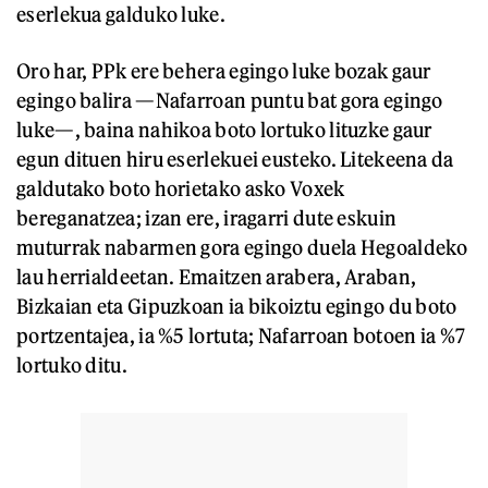
eserlekua galduko luke.
Oro har, PPk ere behera egingo luke bozak gaur
egingo balira —Nafarroan puntu bat gora egingo
luke—, baina nahikoa boto lortuko lituzke gaur
egun dituen hiru eserlekuei eusteko. Litekeena da
galdutako boto horietako asko Voxek
bereganatzea; izan ere, iragarri dute eskuin
muturrak nabarmen gora egingo duela Hegoaldeko
lau herrialdeetan. Emaitzen arabera, Araban,
Bizkaian eta Gipuzkoan ia bikoiztu egingo du boto
portzentajea, ia %5 lortuta; Nafarroan botoen ia %7
lortuko ditu.