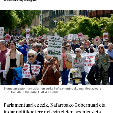
Biometanizazio makroplanten aurka Iruñean egindako manifestazioaren
irudi bat. ANDONI CANELLADA / FOKU
Parlamentuari ez ezik, Nafarroako Gobernuari eta
indar politikoei ere dei egin zieten, «zentzuz eta