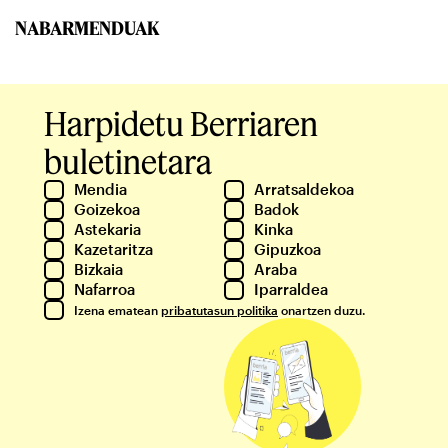
NABARMENDUAK
Harpidetu Berriaren
buletinetara
Mendia
Arratsaldekoa
Goizekoa
Badok
Astekaria
Kinka
Kazetaritza
Gipuzkoa
Bizkaia
Araba
Nafarroa
Iparraldea
Izena ematean
pribatutasun politika
onartzen duzu.