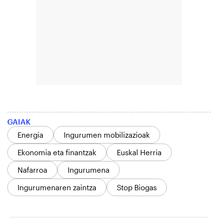
GAIAK
Energia
Ingurumen mobilizazioak
Ekonomia eta finantzak
Euskal Herria
Nafarroa
Ingurumena
Ingurumenaren zaintza
Stop Biogas