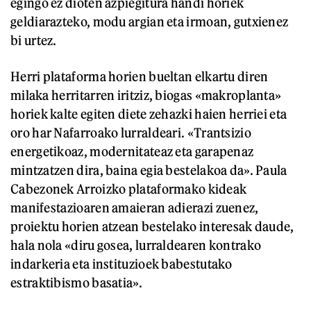
egingo ez dioten azpiegitura handi horiek
geldiarazteko, modu argian eta irmoan, gutxienez
bi urtez.
Herri plataforma horien bueltan elkartu diren
milaka herritarren iritziz, biogas «makroplanta»
horiek kalte egiten diete zehazki haien herriei eta
oro har Nafarroako lurraldeari. «Trantsizio
energetikoaz, modernitateaz eta garapenaz
mintzatzen dira, baina egia bestelakoa da». Paula
Cabezonek Arroizko plataformako kideak
manifestazioaren amaieran adierazi zuenez,
proiektu horien atzean bestelako interesak daude,
hala nola «diru gosea, lurraldearen kontrako
indarkeria eta instituzioek babestutako
estraktibismo basatia».