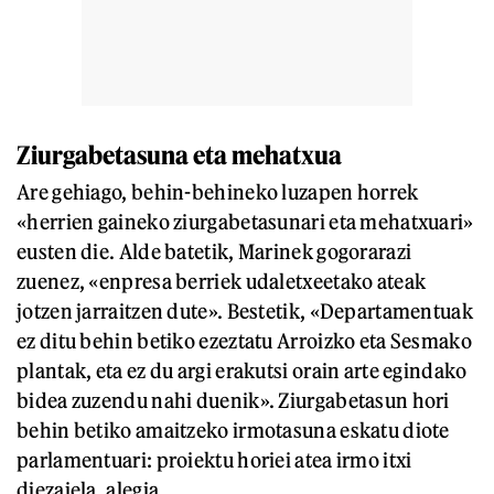
Ziurgabetasuna eta mehatxua
Are gehiago, behin-behineko luzapen horrek
«herrien gaineko ziurgabetasunari eta mehatxuari»
eusten die. Alde batetik, Marinek gogorarazi
zuenez, «enpresa berriek udaletxeetako ateak
jotzen jarraitzen dute». Bestetik, «Departamentuak
ez ditu behin betiko ezeztatu Arroizko eta Sesmako
plantak, eta ez du argi erakutsi orain arte egindako
bidea zuzendu nahi duenik». Ziurgabetasun hori
behin betiko amaitzeko irmotasuna eskatu diote
parlamentuari: proiektu horiei atea irmo itxi
diezaiela, alegia.