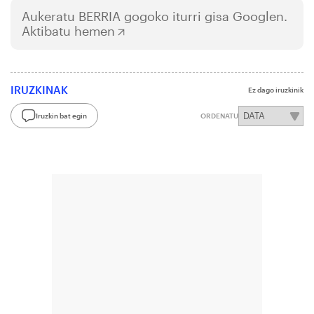
Aukeratu
BERRIA
gogoko iturri gisa Googlen.
Aktibatu hemen
IRUZKINAK
Ez dago iruzkinik
Iruzkin bat egin
ORDENATU