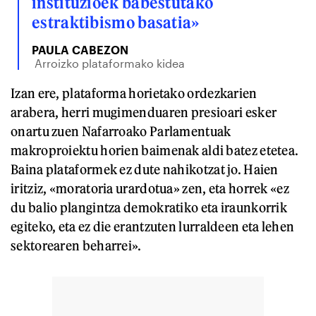
instituzioek babestutako
estraktibismo basatia»
PAULA CABEZON
Arroizko plataformako kidea
Izan ere, plataforma horietako ordezkarien
arabera, herri mugimenduaren presioari esker
onartu zuen Nafarroako Parlamentuak
makroproiektu horien baimenak aldi batez etetea.
Baina plataformek ez dute nahikotzat jo. Haien
iritziz, «moratoria urardotua» zen, eta horrek «ez
du balio plangintza demokratiko eta iraunkorrik
egiteko, eta ez die erantzuten lurraldeen eta lehen
sektorearen beharrei».