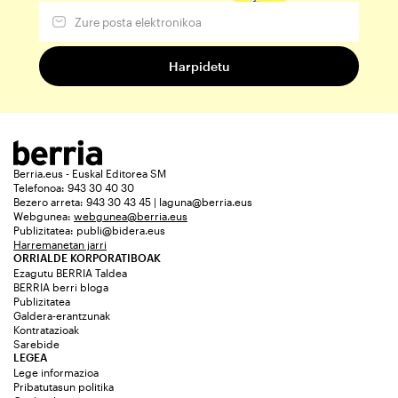
Berria.eus - Euskal Editorea SM
Telefonoa: 943 30 40 30
Bezero arreta: 943 30 43 45 | laguna@berria.eus
Webgunea:
webgunea@berria.eus
Publizitatea:
publi@bidera.eus
Harremanetan jarri
ORRIALDE KORPORATIBOAK
Ezagutu BERRIA Taldea
BERRIA berri bloga
Publizitatea
Galdera-erantzunak
Kontratazioak
Sarebide
LEGEA
Lege informazioa
Pribatutasun politika