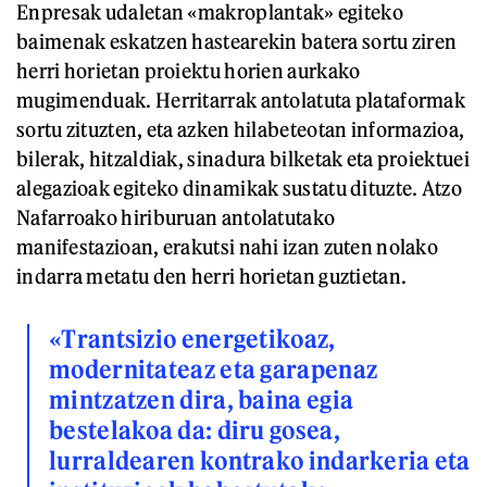
Enpresak udaletan «makroplantak» egiteko
baimenak eskatzen hastearekin batera sortu ziren
herri horietan proiektu horien aurkako
mugimenduak. Herritarrak antolatuta plataformak
sortu zituzten, eta azken hilabeteotan informazioa,
bilerak, hitzaldiak, sinadura bilketak eta proiektuei
alegazioak egiteko dinamikak sustatu dituzte. Atzo
Nafarroako hiriburuan antolatutako
manifestazioan, erakutsi nahi izan zuten nolako
indarra metatu den herri horietan guztietan.
«Trantsizio energetikoaz,
modernitateaz eta garapenaz
mintzatzen dira, baina egia
bestelakoa da: diru gosea,
lurraldearen kontrako indarkeria eta