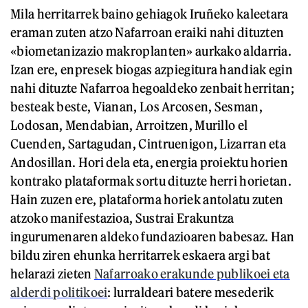
Mila herritarrek baino gehiagok Iruñeko kaleetara
eraman zuten atzo Nafarroan eraiki nahi dituzten
«biometanizazio makroplanten» aurkako aldarria.
Izan ere, enpresek biogas azpiegitura handiak egin
nahi dituzte Nafarroa hegoaldeko zenbait herritan;
besteak beste, Vianan, Los Arcosen, Sesman,
Lodosan, Mendabian, Arroitzen, Murillo el
Cuenden, Sartagudan, Cintruenigon, Lizarran eta
Andosillan. Hori dela eta, energia proiektu horien
kontrako plataformak sortu dituzte herri horietan.
Hain zuzen ere, plataforma horiek antolatu zuten
atzoko manifestazioa, Sustrai Erakuntza
ingurumenaren aldeko fundazioaren babesaz. Han
bildu ziren ehunka herritarrek eskaera argi bat
helarazi zieten
Nafarroako erakunde publikoei eta
alderdi politikoei
: lurraldeari batere mesederik