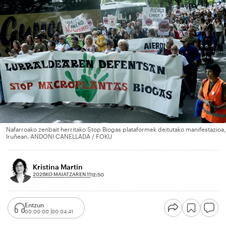
Nafarroako zenbait herritako Stop Biogas plataformek deitutako manifestazioa,
Iruñean. ANDONI CANELLADA / FOKU
Kristina Martin
2026KO MAIATZAREN 11
12:50
Entzun
00:00:00
00:04:41