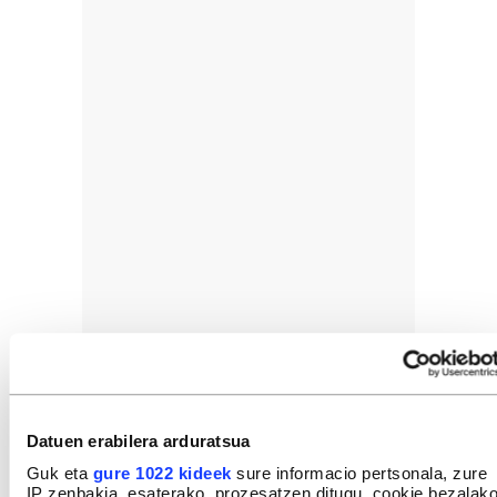
Datuen erabilera arduratsua
Guk eta
gure 1022 kideek
sure informacio pertsonala, zure
IP zenbakia, esaterako, prozesatzen ditugu, cookie bezalak