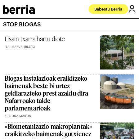
Babestu Berria
STOP BIOGAS
Usain txarra hartu diote
IBAI MARURI BILBAO
Biogas instalazioak eraikitzeko
baimenak beste bi urtez
geldiarazteko prest azaldu dira
Nafarroako talde
parlamentarioak
KRISTINA MARTIN
«Biometanizazio makroplantak»
eraikitzeko baimenak gutxienez