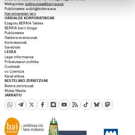
Webgunea:
webgunea@berria.eus
Publizitatea:
publi@bidera.eus
Harremanetan jarri
ORRIALDE KORPORATIBOAK
Ezagutu BERRIA Taldea
BERRIA berri bloga
Publizitatea
Galdera-erantzunak
Kontratazioak
Sarebide
LEGEA
Lege informazioa
Pribatutasun politika
Cookieak
cc Lizentzia
Kanal etikoa
BESTELAKO ZERBITZUAK
Bidera zerbitzuak
Midas Media
JARRAITU