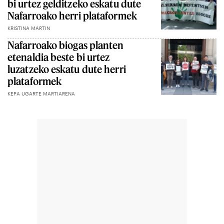
bi urtez gelditzeko eskatu dute
Nafarroako herri plataformek
KRISTINA MARTIN
Nafarroako biogas planten
etenaldia beste bi urtez
luzatzeko eskatu dute herri
plataformek
KEPA UGARTE MARTIARENA