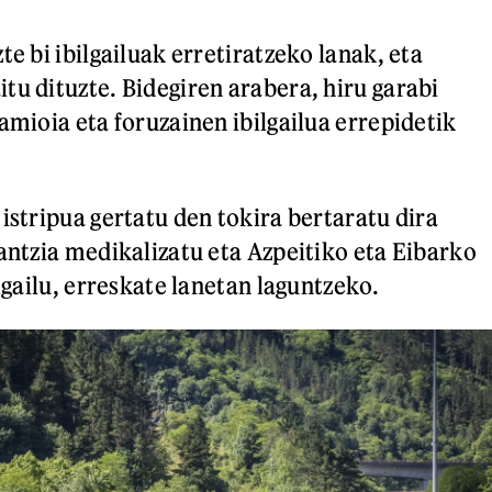
te bi ibilgailuak erretiratzeko lanak, eta
tu dituzte. Bidegiren arabera, hiru garabi
amioia eta foruzainen ibilgailua errepidetik
istripua gertatu den tokira bertaratu dira
lantzia medikalizatu eta Azpeitiko eta Eibarko
ilgailu, erreskate lanetan laguntzeko.