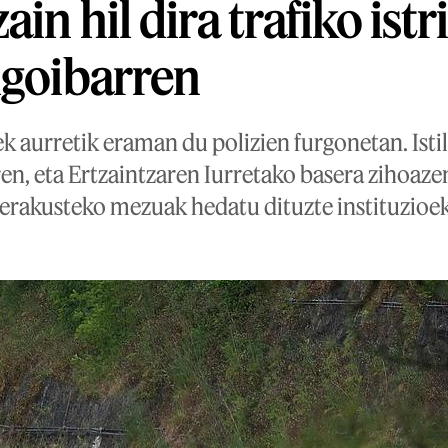
ain hil dira trafiko istr
lgoibarren
ek aurretik eraman du polizien furgonetan. Ist
en, eta Ertzaintzaren Iurretako basera zihoaze
erakusteko mezuak hedatu dituzte instituzioek