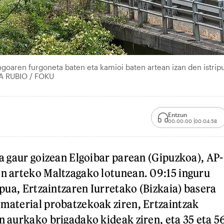
goaren furgoneta baten eta kamioi baten artean izan den istrip
KA RUBIO / FOKU
Entzun
00:00:00
00:04:58
ra gaur goizean Elgoibar parean (Gipuzkoa), AP-
en arteko Maltzagako lotunean. 09:15 inguru
ripua, Ertzaintzaren Iurretako (Bizkaia) basera
 material probatzekoak ziren, Ertzaintzak
en aurkako brigadako kideak ziren, eta 35 eta 5