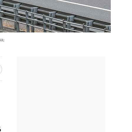
ua;
6