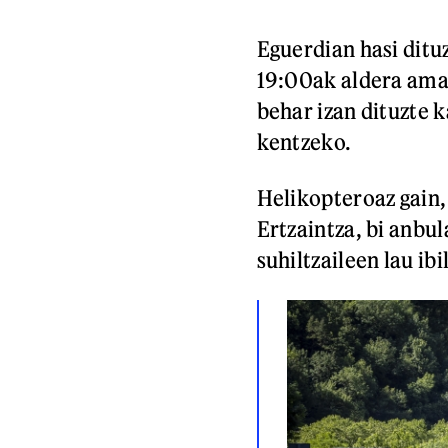
Eguerdian hasi dituz
19:00ak aldera amai
behar izan dituzte k
kentzeko.
Helikopteroaz gain, 
Ertzaintza, bi anbu
suhiltzaileen lau ib