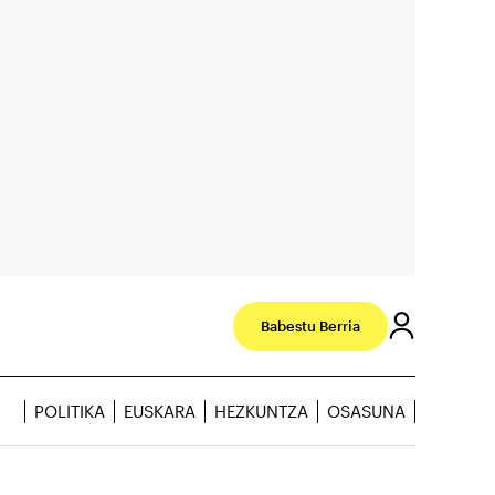
Babestu Berria
POLITIKA
EUSKARA
HEZKUNTZA
OSASUNA