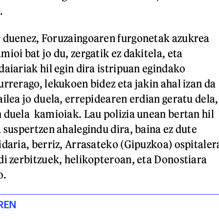
.
u duenez, Foruzaingoaren furgonetak azukrea
ioi bat jo du, zergatik ez dakitela, eta
aiariak hil egin dira istripuan egindako
urrerago, lekukoen bidez eta jakin ahal izan da
ilea jo duela, errepidearen erdian geratu dela,
 duela kamioiak. Lau polizia unean bertan hil
a suspertzen ahalegindu dira, baina ez dute
idaria, berriz, Arrasateko (Gipuzkoa) ospitaler
di zerbitzuek, helikopteroan, eta Donostiara
o.