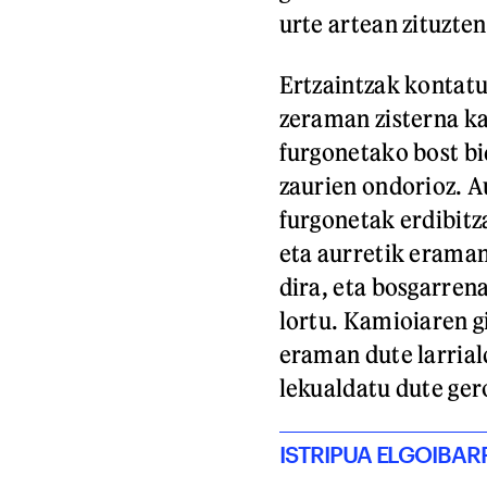
urte artean zituzten
Ertzaintzak kontat
zeraman zisterna kam
furgonetako bost bid
zaurien ondorioz. A
furgonetak erdibitza
eta aurretik eraman
dira, eta bosgarren
lortu. Kamioiaren g
eraman dute larrial
lekualdatu dute ger