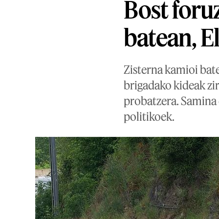
Bost foruz
batean, E
Zisterna kamioi bat
brigadako kideak zir
probatzera. Samina 
politikoek.