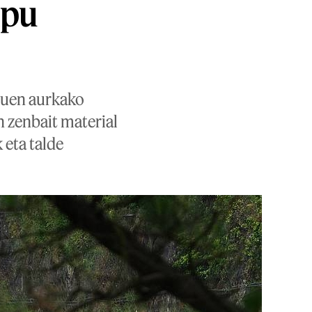
ipu
iluen aurkako
n zenbait material
 eta talde