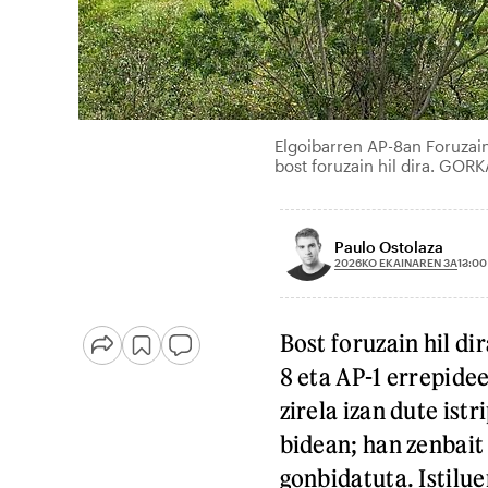
Elgoibarren AP-8an Foruzain
bost foruzain hil dira. GOR
Paulo Ostolaza
2026KO EKAINAREN 3A
13:00
Bost foruzain hil di
8 eta AP-1 errepide
zirela izan dute ist
bidean; han zenbait
gonbidatuta. Istilu