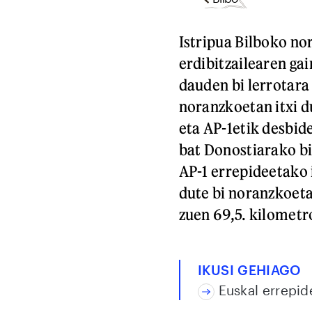
Istripua Bilboko no
erdibitzailearen ga
dauden bi lerrotara 
noranzkoetan itxi du
eta AP-1etik desbide
bat Donostiarako bid
AP-1 errepideetako 
dute bi noranzkoetan
zuen 69,5. kilometr
IKUSI GEHIAGO
Euskal errepide