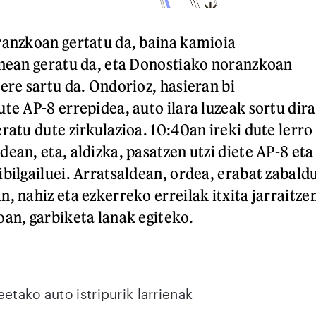
ranzkoan gertatu da, baina kamioia
inean geratu da, eta Donostiako noranzkoan
ere sartu da. Ondorioz, hasieran bi
te AP-8 errepidea, auto ilara luzeak sortu dira
ratu dute zirkulazioa. 10:40an ireki dute lerro
ean, eta, aldizka, pasatzen utzi diete AP-8 eta
ibilgailuei. Arratsaldean, ordea, erabat zabald
, nahiz eta ezkerreko erreilak itxita jarraitze
oan, garbiketa lanak egiteko.
etako auto istripurik larrienak