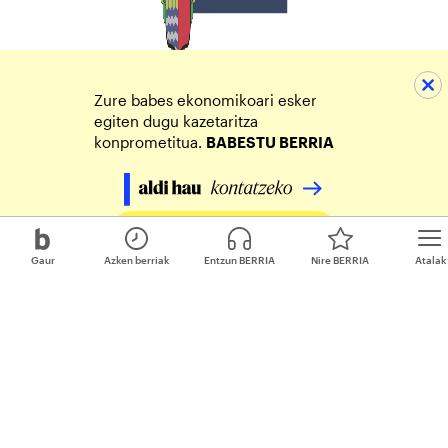
Zure babes ekonomikoari esker
egiten dugu kazetaritza
konprometitua.
BABESTU BERRIA
Egin zure ekarpena
Gaur
Azken berriak
Entzun BERRIA
Nire BERRIA
Atalak