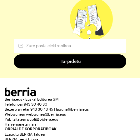
Berria.eus - Euskal Editorea SM
Telefonoa: 943 30 40 30
Bezero arreta: 943 30 43 45 | laguna@berria.eus
Webgunea:
webgunea@berria.eus
Publizitatea:
publi@bidera.eus
Harremanetan jarri
ORRIALDE KORPORATIBOAK
Ezagutu BERRIA Taldea
BERRIA berri bloga