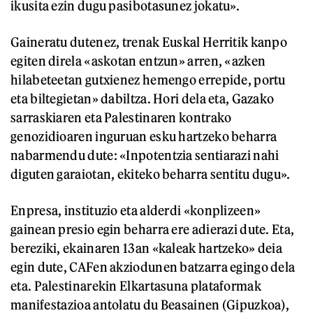
ikusita ezin dugu pasibotasunez jokatu».
Gaineratu dutenez, trenak Euskal Herritik kanpo
egiten direla «askotan entzun» arren, «azken
hilabeteetan gutxienez hemengo errepide, portu
eta biltegietan» dabiltza. Hori dela eta, Gazako
sarraskiaren eta Palestinaren kontrako
genozidioaren inguruan esku hartzeko beharra
nabarmendu dute: «Inpotentzia sentiarazi nahi
diguten garaiotan, ekiteko beharra sentitu dugu».
Enpresa, instituzio eta alderdi «konplizeen»
gainean presio egin beharra ere adierazi dute. Eta,
bereziki, ekainaren 13an «kaleak hartzeko» deia
egin dute, CAFen akziodunen batzarra egingo dela
eta. Palestinarekin Elkartasuna plataformak
manifestazioa antolatu du Beasainen (Gipuzkoa),