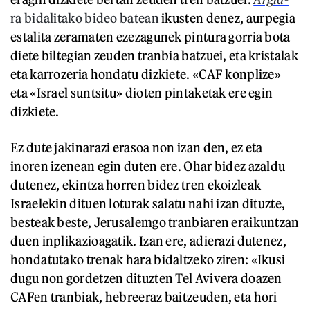
ra bidalitako bideo batean
ikusten denez, aurpegia
estalita zeramaten ezezagunek pintura gorria bota
diete biltegian zeuden tranbia batzuei, eta kristalak
eta karrozeria hondatu dizkiete. «CAF konplize»
eta «Israel suntsitu» dioten pintaketak ere egin
dizkiete.
Ez dute jakinarazi erasoa non izan den, ez eta
inoren izenean egin duten ere. Ohar bidez azaldu
dutenez, ekintza horren bidez tren ekoizleak
Israelekin dituen loturak salatu nahi izan dituzte,
besteak beste, Jerusalemgo tranbiaren eraikuntzan
duen inplikazioagatik. Izan ere, adierazi dutenez,
hondatutako trenak hara bidaltzeko ziren: «Ikusi
dugu non gordetzen dituzten Tel Avivera doazen
CAFen tranbiak, hebreeraz baitzeuden, eta hori