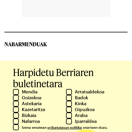
NABARMENDUAK
Harpidetu Berriaren
buletinetara
Mendia
Arratsaldekoa
Goizekoa
Badok
Astekaria
Kinka
Kazetaritza
Gipuzkoa
Bizkaia
Araba
Nafarroa
Iparraldea
Izena ematean
pribatutasun politika
onartzen duzu.