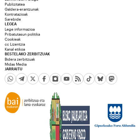
Publizitatea
Galdera-erantzunak
Kontratazioak
Sarebide
LEGEA
Lege informazioa
Pribatutasun politika
Cookieak
cc Lizentzia
Kanal etikoa
BESTELAKO ZERBITZUAK
Bidera zerbitzuak
Midas Media
JARRAITU