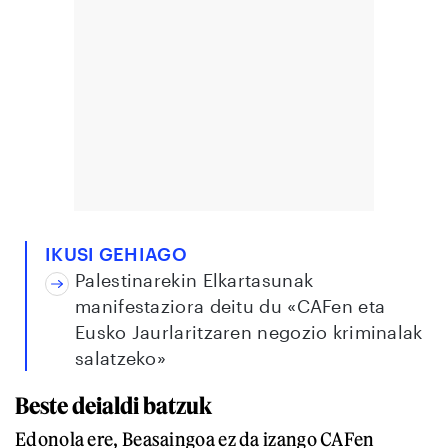
IKUSI GEHIAGO
Palestinarekin Elkartasunak
manifestaziora deitu du «CAFen eta
Eusko Jaurlaritzaren negozio kriminalak
salatzeko»
Beste deialdi batzuk
Edonola ere, Beasaingoa ez da izango CAFen