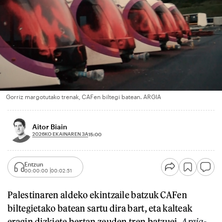
Gorriz margotutako trenak, CAFen biltegi batean. ARGIA
Aitor Biain
2026KO EKAINAREN 3A
15:00
Entzun
00:00:00
00:02:51
Palestinaren aldeko ekintzaile batzuk CAFen
biltegietako batean sartu dira bart, eta kalteak
eragin dizkiete bertan zeuden tren batzuei.
Argia
-