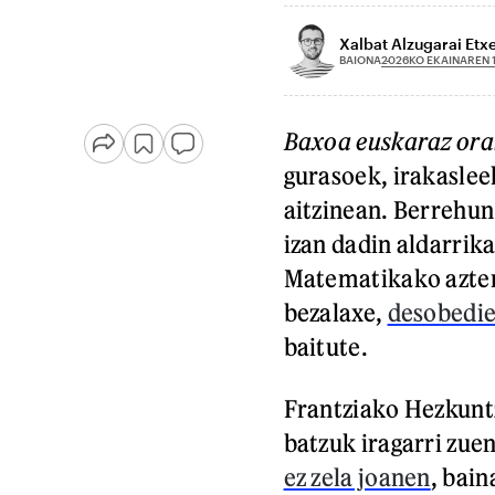
Xalbat Alzugarai Etx
2026KO EKAINAREN 
BAIONA
Baxoa euskaraz ora
gurasoek, irakaslee
aitzinean. Berrehun
izan dadin aldarrik
Matematikako azterk
bezalaxe,
desobedie
baitute.
Frantziako Hezkunt
batzuk iragarri zue
ez zela joanen
, bai