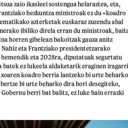
tsua zaio ikasleei sostengua helaraztea, eta,
rantziako hezkuntza ministroak ez du «koadro
ematikako azterketak euskaraz zuzendu ahal
nerako ibiliko direla erran du ministroak, bait
ina horren gibelean bakoitzak gauza anitz
. Nahiz eta Frantziako presidentetzarako
 hemendik eta 2028ra, diputatuak segurtatu
 batek ez lukeela aldaketarik eraginen iragarr
axoaren koadro berria lantzeko bi urte behark
 bertze bi urte beharko dira hori desegiteko,
 Gobernu berri bat balitz, ez luke hain errazki