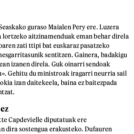
Seaskako guraso Maialen Pery ere. Luzera
a lortzeko aitzinamenduak eman behar direla
oaren zati ttipi bat euskaraz pasatzeko
nesgarritasunik sentitzen. Gainera, badakigu
an izanen direla. Guk oinarri sendoak
». Gehitu du ministroak iragarri neurria sail
okia izan daitekeela, baina ez baitezpada
tzat.
 ez
tte Capdevielle diputatuak ere
an dira sostengua erakusteko. Dufauren