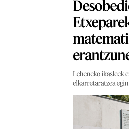
Desobedie
Etxeparek
matemati
erantzun
Leheneko ikasleek e
elkarretaratzea egin