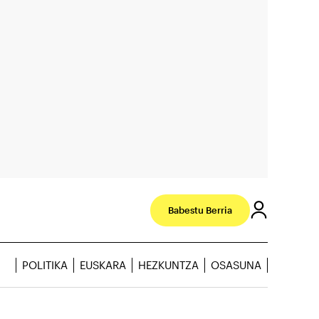
Babestu Berria
POLITIKA
EUSKARA
HEZKUNTZA
OSASUNA