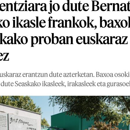
ntziara jo dute Berna
o ikasle frankok, bax
kako proban euskaraz
ez
uskaraz erantzun dute azterketan. Baxoa osoki
 dute Seaskako ikasleek, irakasleek eta gurasoe