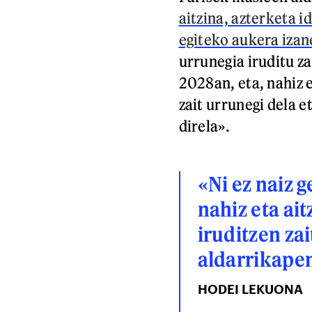
aitzina, azterketa i
egiteko aukera izan
urrunegia iruditu za
2028an, eta, nahiz 
zait urrunegi dela 
direla».
«Ni ez naiz 
nahiz eta ai
iruditzen zai
aldarrikapen
HODEI LEKUONA