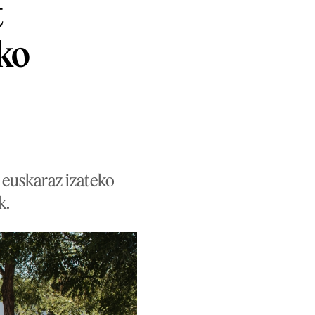
t
oko
 euskaraz izateko
k.