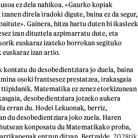
usoa ez dela nahikoa. «Gaurko kopiak
zanen direla iradoki digute, baina ez da segur,
aitute». Gainera, hitza hartu duten bi ikaslee
esez izan dituztela azpimarratu dute, eta
sorik euskaraz izateko borrokan segituko
 euskaraz izan artio.
 kontatu du desobedientziara jo duela, baina
samina osoki frantsesez prestatzea, irakasgaia
u ttipidanik. Matematika ez zenez etorkizunean
kasgaia, desobedientziara jotzeko aukera
la erran du. Hodei Lekuonak, berriz,
zan du desobedientziara joko zuela. Haren
 hutsean konposatu du Matematikako proba,
darrikapenak entzun ditzan. Bertzalde,
2028tik