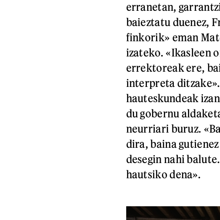
erranetan, garrantzi
baieztatu duenez, F
finkorik» eman Mat
izateko. «Ikasleen o
errektoreak ere, ba
interpreta ditzake»
hauteskundeak izan
du gobernu aldaketa
neurriari buruz. «B
dira, baina gutienez
desegin nahi balute.
hautsiko dena».