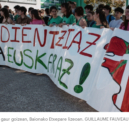
, gaur goizean, Baionako Etxepare lizeoan. GUILLAUME FAUVEAU