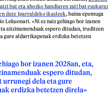
datzi bat eta ahozko handiaren zati bat euskara
en dute Iparraldeko ikasleek
, baina epemuga
io Lekuonari. «Ni ez naiz gehiago hor izanen
eta aitzinamenduak espero ditudan, iruditzen
eta gure aldarrikapenak erdizka betetzen
gehiago hor izanen 2028an, eta,
tzinamenduak espero ditudan,
t urrunegi dela eta gure
ak erdizka betetzen direla»