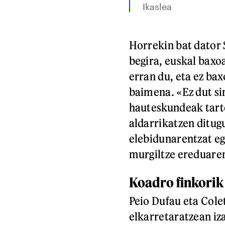
Ikaslea
Horrekin bat dator 
begira, euskal baxo
erran du, eta ez bax
baimena. «Ez dut si
hauteskundeak tarte
aldarrikatzen ditugu
elebidunarentzat eg
murgiltze ereduaren
Koadro finkorik
Peio Dufau eta Cole
elkarretaratzean iz