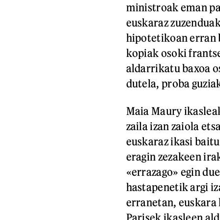
ministroak eman pa
euskaraz zuzenduak i
hipotetikoan erran b
kopiak osoki frants
aldarrikatu baxoa o
dutela, proba guziak
Maia Maury ikasleak
zaila izan zaiola et
euskaraz ikasi bait
eragin zezakeen ira
«errazago» egin due
hastapenetik argi i
erranetan, euskara
Parisek ikasleen al