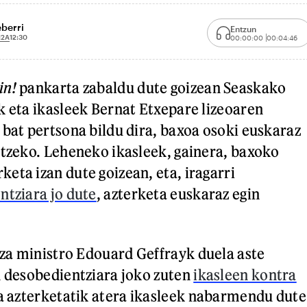
eberri
Entzun
12A
12:30
00:00:00
00:04:46
in!
pankarta zabaldu dute goizean Seaskako
k eta ikasleek Bernat Etxepare lizeoaren
 bat pertsona bildu dira, baxoa osoki euskaraz
atzeko. Leheneko ikasleek, gainera, baxoko
eta izan dute goizean, eta, iragarri
ntziara jo dute
, azterketa euskaraz egin
za ministro Edouard Geffrayk duela aste
n desobedientziara joko zuten
ikasleen kontra
na azterketatik atera ikasleek nabarmendu dute