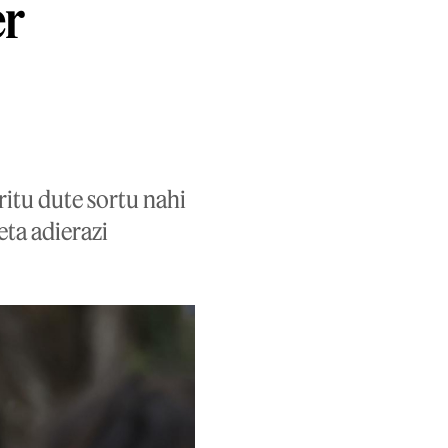
er
ritu dute sortu nahi
ta adierazi