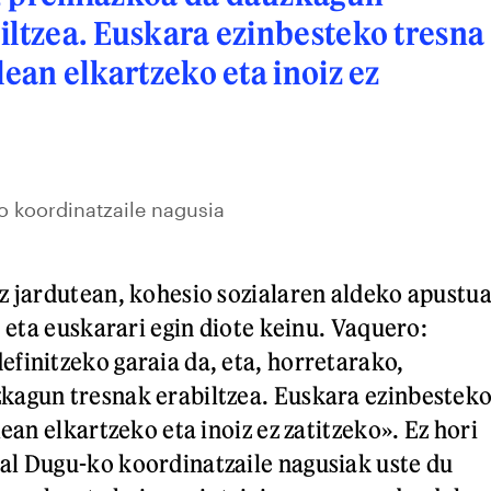
iltzea. Euskara ezinbesteko tresna
lean elkartzeko eta inoiz ez
 koordinatzaile nagusia
z jardutean, kohesio sozialaren aldeko apustu
, eta euskarari egin diote keinu. Vaquero:
finitzeko garaia da, eta, horretarako,
kagun tresnak erabiltzea. Euskara ezinbestek
lean elkartzeko eta inoiz ez zatitzeko». Ez hori
al Dugu-ko koordinatzaile nagusiak uste du