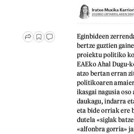
Iratxe Muxika Karrio
2026KO URTARRILAREN 26A
Eginbideen zerrenda
bertze guztien gain
proiektu politiko k
EAEko Ahal Dugu-ko 
atzo bertan erran z
politikoaren amaier
ikasgai nagusia oso
daukagu, indarra et
eta bide orriak ere b
dutela «siglak batze
«alfonbra gorria» j