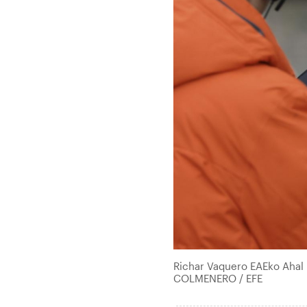
Richar Vaquero EAEko Ahal D
COLMENERO / EFE