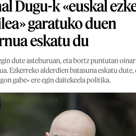
l Dugu-k «euskal ezk
ilea» garatuko duen
rnua eskatu du
egin dute asteburuan, eta bortz puntutan oinar
a. Ezkerreko alderdien batasuna eskatu dute, e
gon gabe» ere egin daitekeela politika.