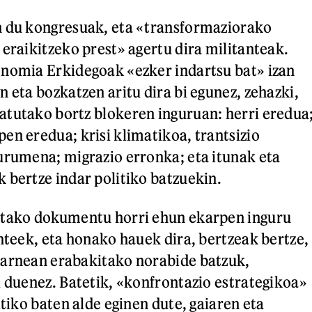
n du kongresuak, eta «transformaziorako
 eraikitzeko prest» agertu dira militanteak.
onomia Erkidegoak «ezker indartsu bat» izan
 eta bozkatzen aritu dira bi egunez, zehazki,
tutako bortz blokeren inguruan: herri eredua
en eredua; krisi klimatikoa, trantsizio
urumena; migrazio erronka; eta itunak eta
 bertze indar politiko batzuekin.
utako dokumentu horri ehun ekarpen inguru
anteek, eta honako hauek dira, bertzeak bertze,
barnean erabakitako norabide batzuk,
i duenez. Batetik, «konfrontazio estrategikoa»
itiko baten alde eginen dute, gaiaren eta