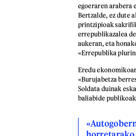
egoeraren arabera e
Bertzalde, ez dute 
printzipioak sakrif
errepublikazalea de
aukeran, eta honako
«Errepublika plurina
Eredu ekonomikoari 
«Burujabetza berres
Soldata duinak eska
baliabide publikoak
«Autogobernu
horretarako