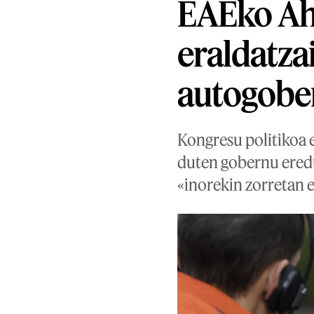
EAEko Aha
eraldatza
autogobe
Kongresu politikoa 
duten gobernu eredu
«inorekin zorretan e