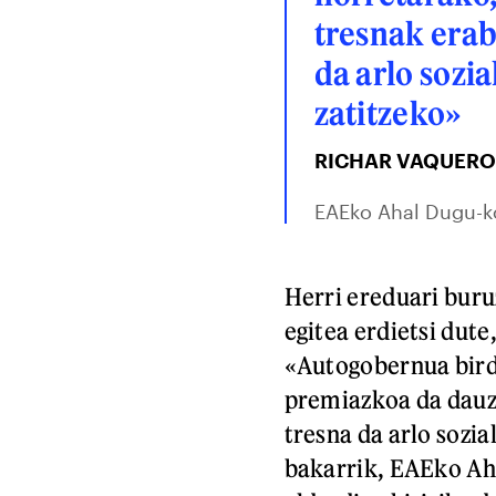
tresnak erab
da arlo sozia
zatitzeko»
RICHAR VAQUERO
EAEko Ahal Dugu-ko
Herri ereduari buru
egitea erdietsi dute
«Autogobernua birde
premiazkoa da dauz
tresna da arlo sozia
bakarrik, EAEko Ah