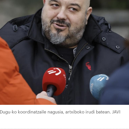
ugu-ko koordinatzaile nagusia, artxiboko irudi batean. JAVI