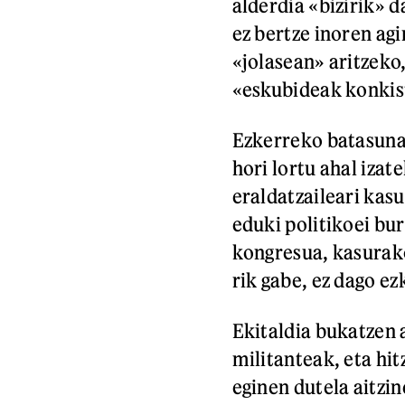
alderdia «bizirik» 
ez bertze inoren ag
«jolasean» aritzeko
«eskubideak konkis
Ezkerreko batasunar
hori lortu ahal izat
eraldatzaileari kasu
eduki politikoei bu
kongresua, kasurak
rik gabe, ez dago e
Ekitaldia bukatzen a
militanteak, eta hi
eginen dutela aitzi