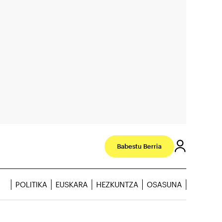
Babestu Berria
POLITIKA
EUSKARA
HEZKUNTZA
OSASUNA