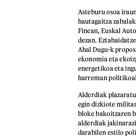
Asteburu osoa irau
hautagaitza zabalak
Finean, Euskal Aut
dezan. Eztabaidatzen
Ahal Dugu-k proposa
ekonomia eta ekoizp
energetikoa eta ing
harreman politikoak
Alderdiak plazarat
egin dizkiote milit
bloke bakoitzaren 
alderdiak jakinaraz
darabilen estilo pol