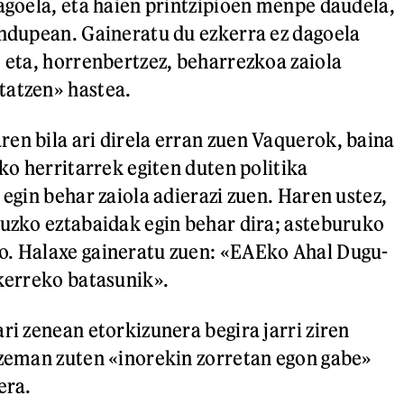
dagoela, eta haien printzipioen menpe daudela,
indupean. Gaineratu du ezkerra ez dagoela
, eta, horrenbertzez, beharrezkoa zaiola
tatzen» hastea.
en bila ari direla erran zuen Vaquerok, baina
eko herritarrek egiten duten politika
 egin behar zaiola adierazi zuen. Haren ustez,
ruzko eztabaidak egin behar dira; asteburuko
o. Halaxe gaineratu zuen: «EAEko Ahal Dugu-
zkerreko batasunik».
ri zenean etorkizunera begira jarri ziren
tzeman zuten «inorekin zorretan egon gabe»
nera.