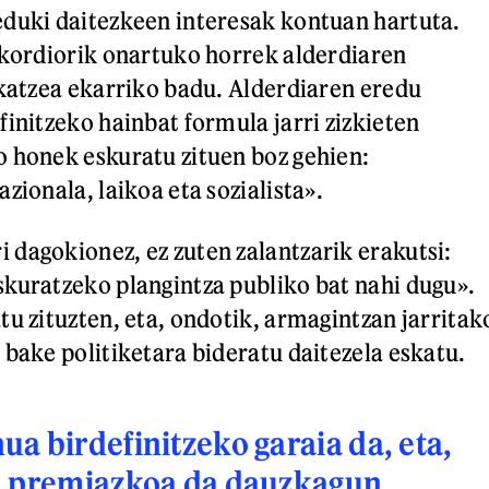
duki daitezkeen interesak kontuan hartuta.
akordiorik onartuko horrek alderdiaren
ikatzea ekarriko badu. Alderdiaren eredu
finitzeko hainbat formula jarri zizkieten
 honek eskuratu zituen boz gehien:
zionala, laikoa eta sozialista».
dagokionez, ez zuten zalantzarik erakutsi:
kuratzeko plangintza publiko bat nahi dugu».
tu zituzten, eta, ondotik, armagintzan jarritak
 bake politiketara bideratu daitezela eskatu.
a birdefinitzeko garaia da, eta,
, premiazkoa da dauzkagun