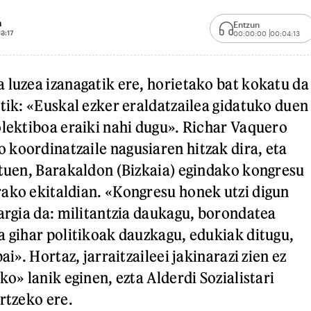
n
Entzun
13:17
00:00:00
00:04:13
 luzea izanagatik ere, horietako bat kokatu da
etik: «Euskal ezker eraldatzailea gidatuko duen
olektiboa eraiki nahi dugu». Richar Vaquero
koordinatzaile nagusiaren hitzak dira, eta
ituen, Barakaldon (Bizkaia) egindako kongresu
ako ekitaldian. «Kongresu honek utzi digun
 argia da: militantzia daukagu, borondatea
a gihar politikoak dauzkagu, edukiak ditugu,
ai». Hortaz, jarraitzaileei jakinarazi zien ez
ko» lanik eginen, ezta Alderdi Sozialistari
artzeko ere.