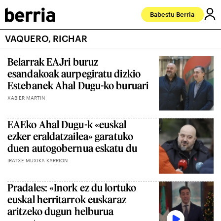
Babestu Berria
VAQUERO, RICHAR
Belarrak EAJri buruz
esandakoak aurpegiratu dizkio
Estebanek Ahal Dugu-ko buruari
XABIER MARTIN
EAEko Ahal Dugu-k «euskal
ezker eraldatzailea» garatuko
duen autogobernua eskatu du
IRATXE MUXIKA KARRION
Pradales: «Inork ez du lortuko
euskal herritarrok euskaraz
aritzeko dugun helburua