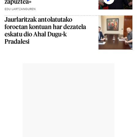
zapuztea»
EDU LARTZANGUREN
Jaurlaritzak antolatutako
foroetan kontuan har dezatela
eskatu dio Ahal Dugu-k
Pradalesi