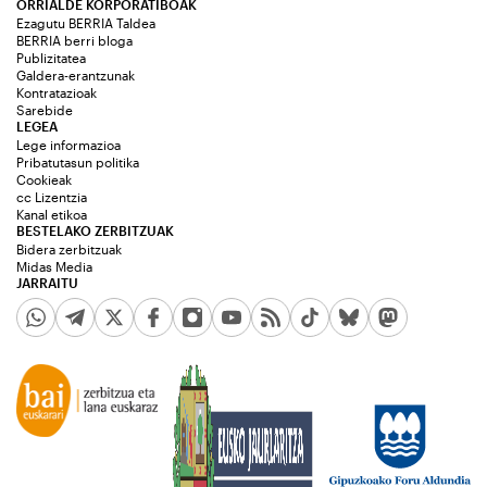
ORRIALDE KORPORATIBOAK
Ezagutu BERRIA Taldea
BERRIA berri bloga
Publizitatea
Galdera-erantzunak
Kontratazioak
Sarebide
LEGEA
Lege informazioa
Pribatutasun politika
Cookieak
cc Lizentzia
Kanal etikoa
BESTELAKO ZERBITZUAK
Bidera zerbitzuak
Midas Media
JARRAITU