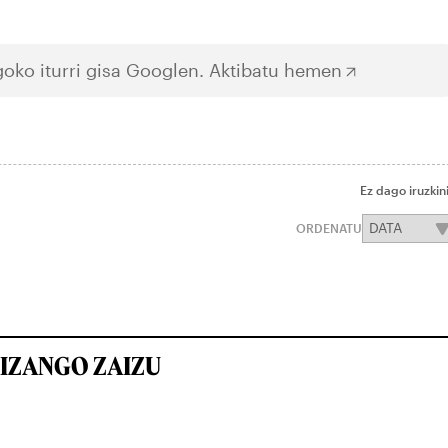
oko iturri gisa Googlen.
Aktibatu hemen
Ez dago iruzkin
ORDENATU
IZANGO ZAIZU