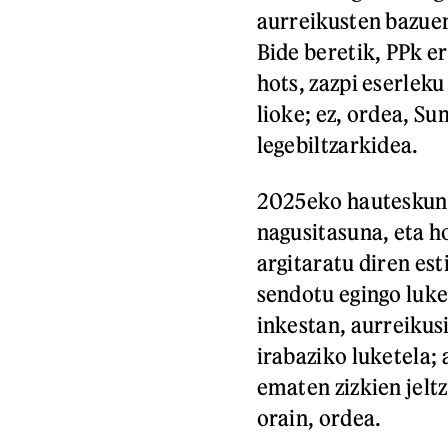
aurreikusten bazuen
Bide beretik, PPk e
hots, zazpi eserleku
lioke; ez, ordea, S
legebiltzarkidea.
2025eko hauteskund
nagusitasuna, eta ho
argitaratu diren es
sendotu egingo luke
inkestan, aurreikus
irabaziko luketela;
ematen zizkien jeltz
orain, ordea.