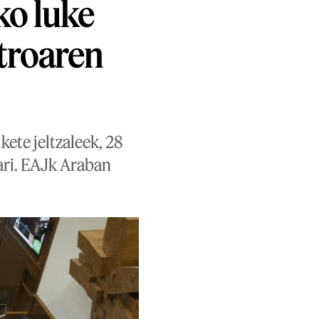
ko luke
troaren
kete jeltzaleek, 28
kari. EAJk Araban