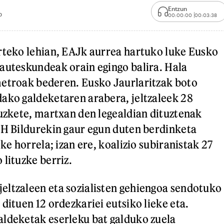
Entzun
0
00:00:00
00:03:38
rteko lehian, EAJk aurrea hartuko luke Eusko
auteskundeak orain egingo balira. Hala
metroak bederen. Eusko Jaurlaritzak boto
ako galdeketaren arabera, jeltzaleek 28
tuzkete, martxan den legealdian dituztenak
EH Bildurekin gaur egun duten berdinketa
eke horrela; izan ere, koalizio subiranistak 27
 lituzke berriz.
ltzaleen eta sozialisten gehiengoa sendotuko
dituen 12 ordezkariei eutsiko lieke eta.
ldeketak eserleku bat galduko zuela