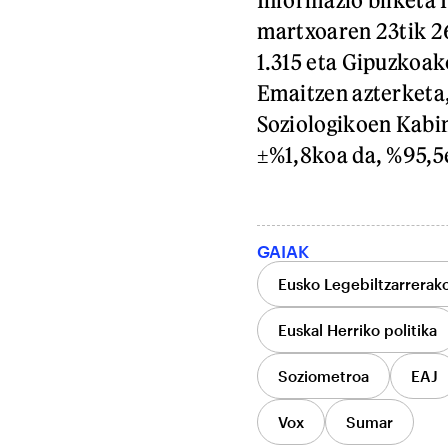
martxoaren 23tik 26
1.315 eta Gipuzkoak
Emaitzen azterketa,
Soziologikoen Kabin
±%1,8koa da, %95,5
GAIAK
Eusko Legebiltzarrerak
Euskal Herriko politika
Soziometroa
EAJ
Vox
Sumar