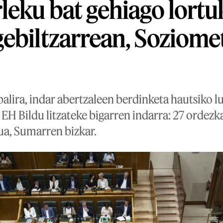
leku bat gehiago lortu
ebiltzarrean, Soziome
alira, indar abertzaleen berdinketa hautsiko lu
 EH Bildu litzateke bigarren indarra: 27 ordez
ua, Sumarren bizkar.