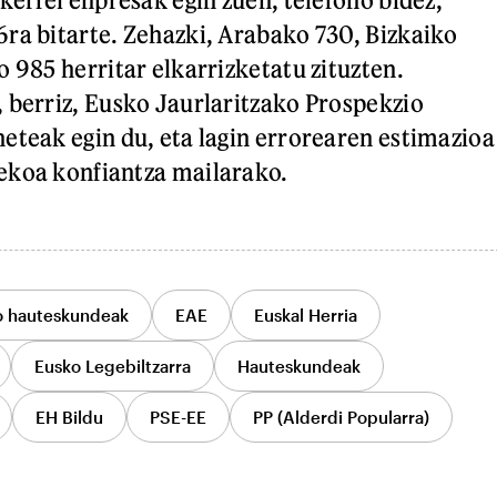
ra bitarte. Zehazki, Arabako 730, Bizkaiko
o 985 herritar elkarrizketatu zituzten.
 berriz, Eusko Jaurlaritzako Prospekzio
eteak egin du, eta lagin errorearen estimazioa
ekoa konfiantza mailarako.
o hauteskundeak
EAE
Euskal Herria
Eusko Legebiltzarra
Hauteskundeak
EH Bildu
PSE-EE
PP (Alderdi Popularra)