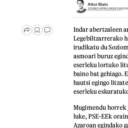
Aitor Biain
2026KO APIRILAREN 13A
12:5
Indar abertzaleen a
Legebiltzarrerako h
irudikatu du Sozio
asmoari buruz egind
eserleku lortuko li
baino bat gehiago. 
hautsi egingo litzat
eserleku eskuratuko
Mugimendu horrek je
luke, PSE-EEk orain 
Azaroan egindako ga