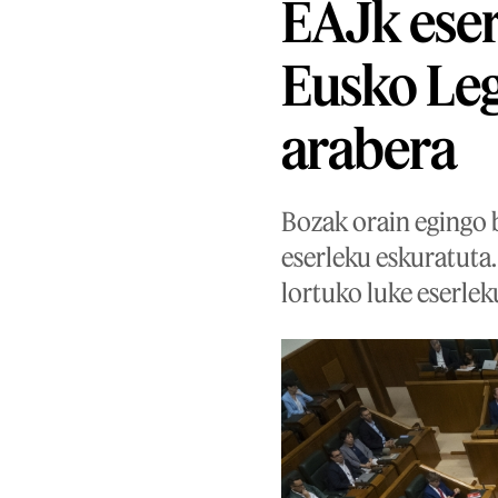
EAJk eser
Eusko Leg
arabera
Bozak orain egingo b
eserleku eskuratuta.
lortuko luke eserlek