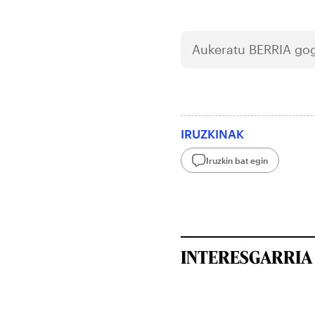
Aukeratu
BERRIA
gog
IRUZKINAK
Iruzkin bat egin
INTERESGARRIA 