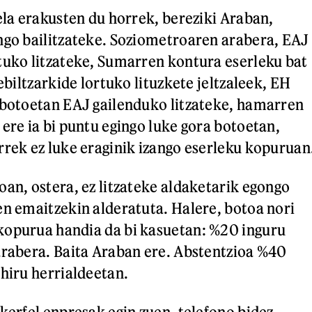
oela erakusten du horrek, bereziki Araban,
ngo bailitzateke. Soziometroaren arabera, EAJ
tuko litzateke, Sumarren kontura eserleku bat
gebiltzarkide lortuko lituzkete jeltzaleek, EH
 botoetan EAJ gailenduko litzateke, hamarren
ere ia bi puntu egingo luke gora botoetan,
rrek ez luke eraginik izango eserleku kopuruan
oan, ostera, ez litzateke aldaketarik egongo
en emaitzekin alderatuta. Halere, botoa nori
kopurua handia da bi kasuetan: %20 inguru
arabera. Baita Araban ere. Abstentzioa %40
 hiru herrialdeetan.
kerfel enpresak egin zuen, telefono bidez,