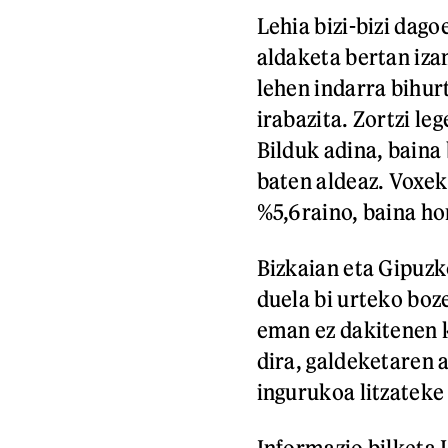
Lehia bizi-bizi dag
aldaketa bertan iza
lehen indarra bihur
irabazita. Zortzi le
Bilduk adina, baina
baten aldeaz. Voxek 
%5,6raino, baina ho
Bizkaian eta Gipuzk
duela bi urteko boz
eman ez dakitenen 
dira, galdeketaren 
ingurukoa litzateke
Informazio bilketa I