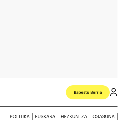
Babestu Berria
POLITIKA
EUSKARA
HEZKUNTZA
OSASUNA