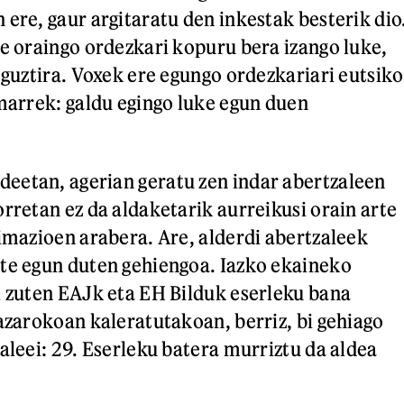
 ere, gaur argitaratu den inkestak besterik dio
re oraingo ordezkari kopuru bera izango luke,
 guztira. Voxek ere egungo ordezkariari eutsiko
umarrek: galdu egingo luke egun duen
eetan, agerian geratu zen indar abertzaleen
rretan ez da aldaketarik aurreikusi orain arte
timazioen arabera. Are, alderdi abertzaleek
te egun duten gehiengoa. Iazko ekaineko
i zuten EAJk eta EH Bilduk eserleku bana
 azarokoan kaleratutakoan, berriz, bi gehiago
aleei: 29. Eserleku batera murriztu da aldea