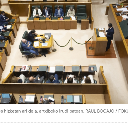
es hizketan ari dela, artxiboko irudi batean. RAUL BOGAJO / FOK