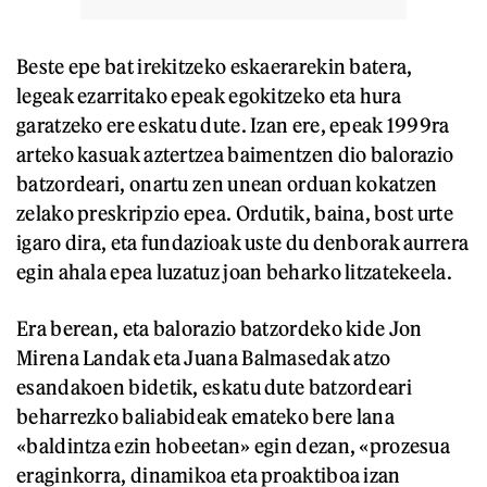
Beste epe bat irekitzeko eskaerarekin batera,
legeak ezarritako epeak egokitzeko eta hura
garatzeko ere eskatu dute. Izan ere, epeak 1999ra
arteko kasuak aztertzea baimentzen dio balorazio
batzordeari, onartu zen unean orduan kokatzen
zelako preskripzio epea. Ordutik, baina, bost urte
igaro dira, eta fundazioak uste du denborak aurrera
egin ahala epea luzatuz joan beharko litzatekeela.
Era berean, eta balorazio batzordeko kide Jon
Mirena Landak eta Juana Balmasedak atzo
esandakoen bidetik, eskatu dute batzordeari
beharrezko baliabideak emateko bere lana
«baldintza ezin hobeetan» egin dezan, «prozesua
eraginkorra, dinamikoa eta proaktiboa izan