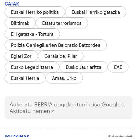
GAIAK
Euskal Herriko politika
Euskal Herriko gatazka
Biktimak
Estatu terrorismoa
EH gatazka - Tortura
Polizia Gehiegikerien Balorazio Batzordea
Egiari Zor
Garaialde, Pilar
Eusko Legebiltzarra
Eusko Jaurlaritza
EAE
Euskal Herria
Amas, Urko
Aukeratu
BERRIA
gogoko iturri gisa Googlen.
Aktibatu hemen
IRUZKINAK
Ez dago iruzkinik