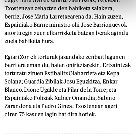
Txostenean zehazten den bahiketa saiakera,
berriz, Jose Maria Larretxearena da. Hain zuzen,
Espainiako Barne ministro ohi Jose Barrionuevok
aitortu egin zuen elkarrizketa batean berak agindu
zuela bahiketa hura.
Egiari Zor-ek torturak jasandako zenbait lagunen
berri ere eman du, haien oniritziarekin. Ertzaintzak
torturatu zituen Estibalitz Olabarrieta eta Kepa
Solana; Guardia Zibilak Josu Eguzkitza, Enkar
Blanco, Dione Ugalde eta Pilar de la Torre; eta
Espainiako Poliziak Xabier Onaindia, Sabino
Zarandona eta Pedro Ginea. Txostenean ageri
diren 75 kasuen lagin bat dira horiek.