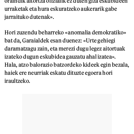
oraindik aitortza ofizialik ez duten giza eskubideen
urraketak eta hura eskuratzeko aukerarik gabe
jarraituko dutenak».
Hori zuzendu beharreko «anomalia demokratiko»
bat da, Garaialdek esan duenez: «Urte gehiegi
daramatzagu zain, eta merezi dugu legez aitortuak
izateko dugun eskubidea gauzatu ahal izatea».
Hala, atzo balorazio batzordeko kideek egin bezala,
haiek ere neurriak eskatu dituzte egoera hori
iraultzeko.