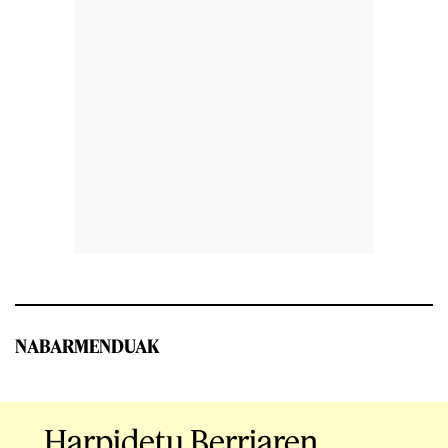
NABARMENDUAK
Harpidetu Berriaren