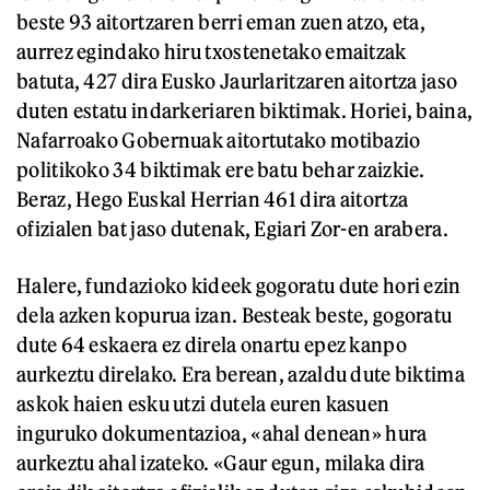
beste 93 aitortzaren berri eman zuen atzo, eta,
aurrez egindako hiru txostenetako emaitzak
batuta, 427 dira Eusko Jaurlaritzaren aitortza jaso
duten estatu indarkeriaren biktimak. Horiei, baina,
Nafarroako Gobernuak aitortutako motibazio
politikoko 34 biktimak ere batu behar zaizkie.
Beraz, Hego Euskal Herrian 461 dira aitortza
ofizialen bat jaso dutenak, Egiari Zor-en arabera.
Halere, fundazioko kideek gogoratu dute hori ezin
dela azken kopurua izan. Besteak beste, gogoratu
dute 64 eskaera ez direla onartu epez kanpo
aurkeztu direlako. Era berean, azaldu dute biktima
askok haien esku utzi dutela euren kasuen
inguruko dokumentazioa, «ahal denean» hura
aurkeztu ahal izateko. «Gaur egun, milaka dira