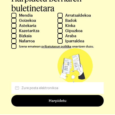
buletinetara
Mendia
Arratsaldekoa
Goizekoa
Badok
Astekaria
Kinka
Kazetaritza
Gipuzkoa
Bizkaia
Araba
Nafarroa
Iparraldea
Izena ematean
pribatutasun politika
onartzen duzu.