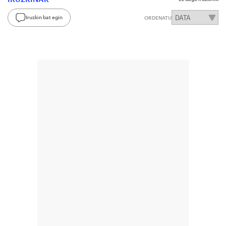
Iruzkin bat egin
ORDENATU