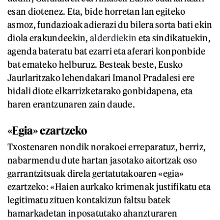
esan diotenez. Eta, bide horretan lan egiteko
asmoz, fundazioak adierazi du bilera sorta bati ekin
diola erakundeekin,
alderdiekin
eta sindikatuekin,
agenda bateratu bat ezarri eta aferari konponbide
bat emateko helburuz. Besteak beste, Eusko
Jaurlaritzako lehendakari Imanol Pradalesi ere
bidali diote elkarrizketarako gonbidapena, eta
haren erantzunaren zain daude.
«Egia» ezartzeko
Txostenaren nondik norakoei erreparatuz, berriz,
nabarmendu dute hartan jasotako aitortzak oso
garrantzitsuak direla gertatutakoaren «egia»
ezartzeko: «Haien aurkako krimenak justifikatu eta
legitimatu zituen kontakizun faltsu batek
hamarkadetan inposatutako ahanzturaren