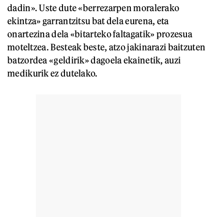
dadin». Uste dute «berrezarpen moralerako
ekintza» garrantzitsu bat dela eurena, eta
onartezina dela «bitarteko faltagatik» prozesua
moteltzea. Besteak beste, atzo jakinarazi baitzuten
batzordea «geldirik» dagoela ekainetik, auzi
medikurik ez dutelako.