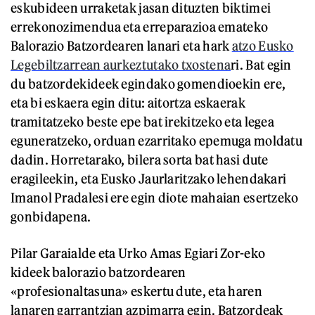
eskubideen urraketak jasan dituzten biktimei
errekonozimendua eta erreparazioa emateko
Balorazio Batzordearen lanari eta hark
atzo Eusko
Legebiltzarrean aurkeztutako txostena
ri. Bat egin
du batzordekideek egindako gomendioekin ere,
eta bi eskaera egin ditu: aitortza eskaerak
tramitatzeko beste epe bat irekitzeko eta legea
eguneratzeko, orduan ezarritako epemuga moldatu
dadin. Horretarako, bilera sorta bat hasi dute
eragileekin, eta Eusko Jaurlaritzako lehendakari
Imanol Pradalesi ere egin diote mahaian esertzeko
gonbidapena.
Pilar Garaialde eta Urko Amas Egiari Zor-eko
kideek balorazio batzordearen
«profesionaltasuna» eskertu dute, eta haren
lanaren garrantzian azpimarra egin. Batzordeak