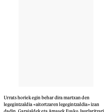
Urrats horiek egin behar dira martxan den
legegintzaldia «aitortzaren legegintzaldia» izan
dadin, Garaialdek eta Amasek Eusko Jaurlaritzari