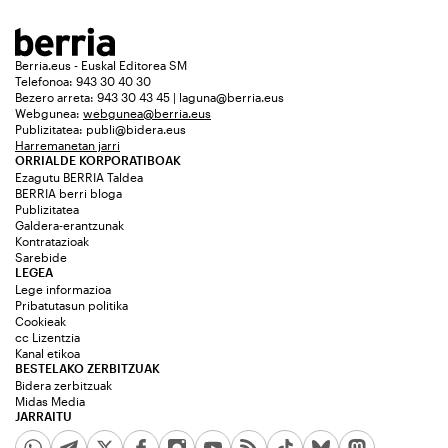
Berria.eus - Euskal Editorea SM
Telefonoa: 943 30 40 30
Bezero arreta: 943 30 43 45 | laguna@berria.eus
Webgunea:
webgunea@berria.eus
Publizitatea:
publi@bidera.eus
Harremanetan jarri
ORRIALDE KORPORATIBOAK
Ezagutu BERRIA Taldea
BERRIA berri bloga
Publizitatea
Galdera-erantzunak
Kontratazioak
Sarebide
LEGEA
Lege informazioa
Pribatutasun politika
Cookieak
cc Lizentzia
Kanal etikoa
BESTELAKO ZERBITZUAK
Bidera zerbitzuak
Midas Media
JARRAITU