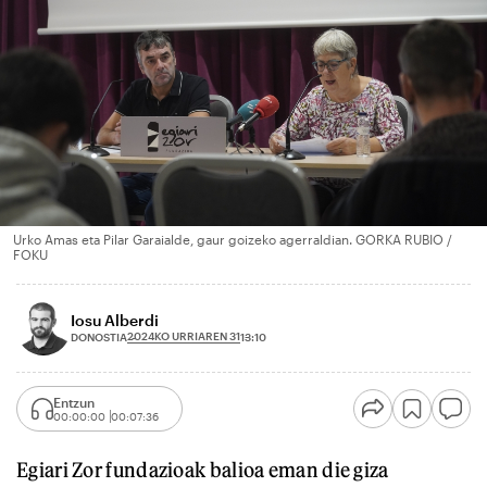
Urko Amas eta Pilar Garaialde, gaur goizeko agerraldian. GORKA RUBIO /
FOKU
Iosu Alberdi
2024KO URRIAREN 31
DONOSTIA
13:10
Entzun
00:00:00
00:07:36
Egiari Zor fundazioak balioa eman die giza