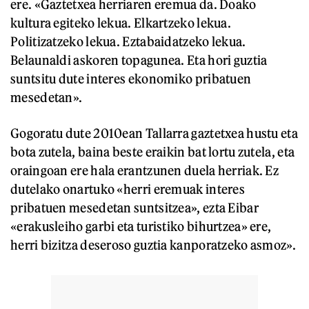
ere. «Gaztetxea herriaren eremua da. Doako
kultura egiteko lekua. Elkartzeko lekua.
Politizatzeko lekua. Eztabaidatzeko lekua.
Belaunaldi askoren topagunea. Eta hori guztia
suntsitu dute interes ekonomiko pribatuen
mesedetan».
Gogoratu dute 2010ean Tallarra gaztetxea hustu eta
bota zutela, baina beste eraikin bat lortu zutela, eta
oraingoan ere hala erantzunen duela herriak. Ez
dutelako onartuko «herri eremuak interes
pribatuen mesedetan suntsitzea», ezta Eibar
«erakusleiho garbi eta turistiko bihurtzea» ere,
herri bizitza deseroso guztia kanporatzeko asmoz».