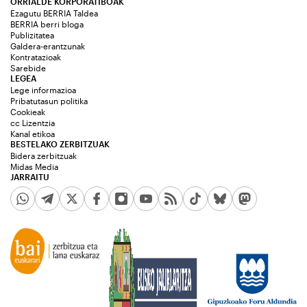
ORRIALDE KORPORATIBOAK
Ezagutu BERRIA Taldea
BERRIA berri bloga
Publizitatea
Galdera-erantzunak
Kontratazioak
Sarebide
LEGEA
Lege informazioa
Pribatutasun politika
Cookieak
cc Lizentzia
Kanal etikoa
BESTELAKO ZERBITZUAK
Bidera zerbitzuak
Midas Media
JARRAITU