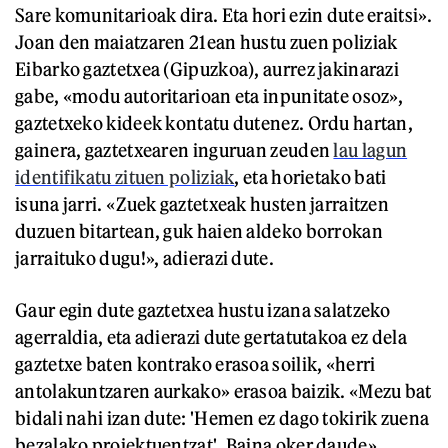
Sare komunitarioak dira. Eta hori ezin dute eraitsi».
Joan den maiatzaren 21ean hustu zuen poliziak
Eibarko gaztetxea (Gipuzkoa), aurrez jakinarazi
gabe, «modu autoritarioan eta inpunitate osoz»,
gaztetxeko kideek kontatu dutenez. Ordu hartan,
gainera, gaztetxearen inguruan zeuden
lau lagun
identifikatu zituen poliziak
, eta horietako bati
isuna jarri. «Zuek gaztetxeak husten jarraitzen
duzuen bitartean, guk haien aldeko borrokan
jarraituko dugu!», adierazi dute.
Gaur egin dute gaztetxea hustu izana salatzeko
agerraldia, eta adierazi dute gertatutakoa ez dela
gaztetxe baten kontrako erasoa soilik, «herri
antolakuntzaren aurkako» erasoa baizik. «Mezu bat
bidali nahi izan dute: 'Hemen ez dago tokirik zuena
bezalako proiektuentzat'. Baina oker daude».