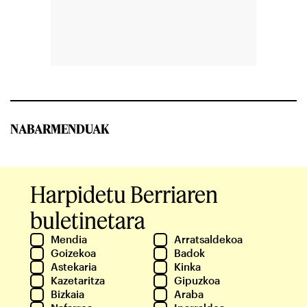
NABARMENDUAK
Harpidetu Berriaren
buletinetara
Mendia
Arratsaldekoa
Goizekoa
Badok
Astekaria
Kinka
Kazetaritza
Gipuzkoa
Bizkaia
Araba