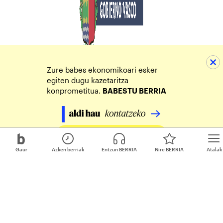
Zure babes ekonomikoari esker
egiten dugu kazetaritza
konprometitua.
BABESTU BERRIA
Egin zure ekarpena
Gaur
Azken berriak
Entzun BERRIA
Nire BERRIA
Atalak