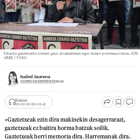
Eibarko gaztetxeko kideek gaur arratsaldean egin duten prentsaurrekoa. JON
URBE / FOKU
Isabel Jaurena
2026KO EKAINAREN 5A
19:30
Entzun
00:00:00
00:03:42
«Gaztetxeak ezin dira makinekin desagerrarazi,
gaztetxeak ez baitira horma batzuk soilik.
Gaztetxeak herri memoria dira. Harremanak dira.