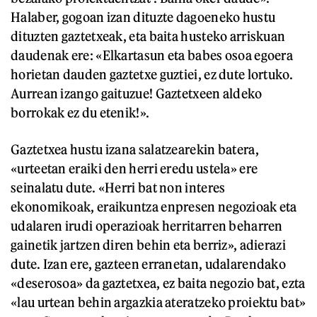
Halaber, gogoan izan dituzte dagoeneko hustu
dituzten gaztetxeak, eta baita husteko arriskuan
daudenak ere: «Elkartasun eta babes osoa egoera
horietan dauden gaztetxe guztiei, ez dute lortuko.
Aurrean izango gaituzue! Gaztetxeen aldeko
borrokak ez du etenik!».
Gaztetxea hustu izana salatzearekin batera,
«urteetan eraiki den herri eredu ustela» ere
seinalatu dute. «Herri bat non interes
ekonomikoak, eraikuntza enpresen negozioak eta
udalaren irudi operazioak herritarren beharren
gainetik jartzen diren behin eta berriz», adierazi
dute. Izan ere, gazteen erranetan, udalarendako
«deserosoa» da gaztetxea, ez baita negozio bat, ezta
«lau urtean behin argazkia ateratzeko proiektu bat»