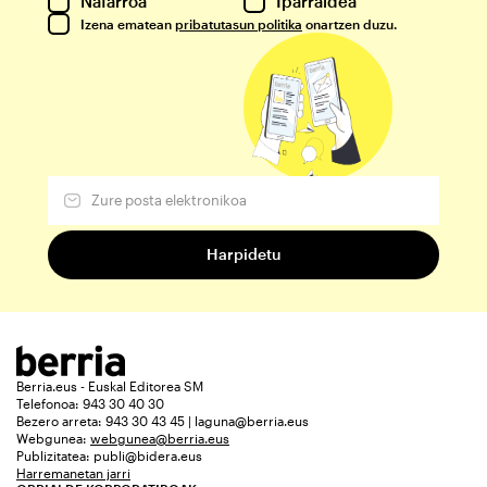
Nafarroa
Iparraldea
Izena ematean
pribatutasun politika
onartzen duzu.
Berria.eus - Euskal Editorea SM
Telefonoa: 943 30 40 30
Bezero arreta: 943 30 43 45 | laguna@berria.eus
Webgunea:
webgunea@berria.eus
Publizitatea:
publi@bidera.eus
Harremanetan jarri