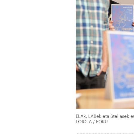
ELAk, LABek eta Steilasek e
LOIOLA / FOKU