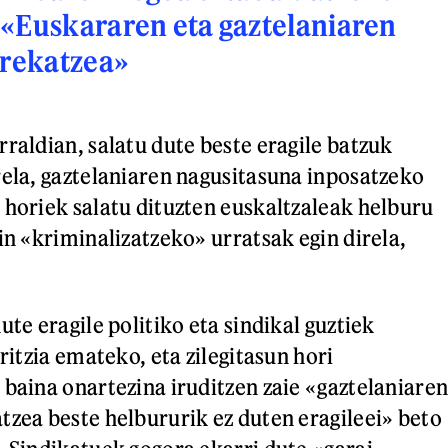
«Euskararen eta gaztelaniaren
arekatzea»
rraldian, salatu dute beste eragile batzuk
rela, gaztelaniaren nagusitasuna inposatzeko
 horiek salatu dituzten euskaltzaleak helburu
in «kriminalizatzeko» urratsak egin direla,
ute eragile politiko eta sindikal guztiek
iritzia emateko, eta zilegitasun hori
 baina onartezina iruditzen zaie «gaztelaniare
tzea beste helbururik ez duten eragileei» beto