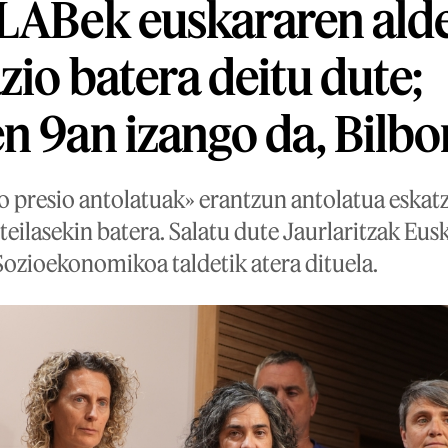
 LABek euskararen ald
zio batera deitu dute;
n 9an izango da, Bilbo
 presio antolatuak» erantzun antolatua eskat
teilasekin batera. Salatu dute Jaurlaritzak Eu
zioekonomikoa taldetik atera dituela.