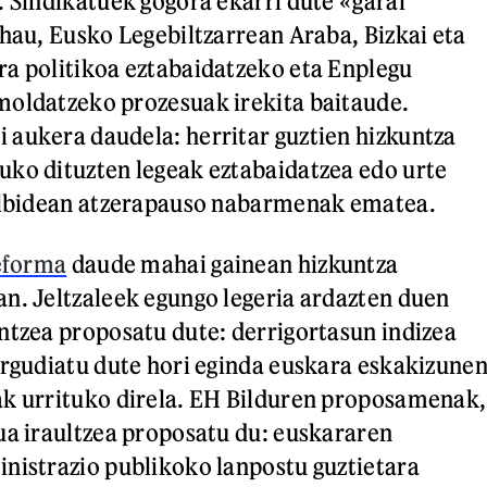
. Sindikatuek gogora ekarri dute «garai
 hau, Eusko Legebiltzarrean Araba, Bizkai eta
a politikoa eztabaidatzeko eta Enplegu
moldatzeko prozesuak irekita baitaude.
aukera daudela: herritar guztien hizkuntza
ko dituzten legeak eztabaidatzea edo urte
bilbidean atzerapauso nabarmenak ematea.
reforma
daude mahai gainean hizkuntza
n. Jeltzaleek egungo legeria ardazten duen
ntzea proposatu dute: derrigortasun indizea
Argudiatu dute hori eginda euskara eskakizune
ak urrituko direla. EH Bilduren proposamenak,
ua iraultzea proposatu du: euskararen
nistrazio publikoko lanpostu guztietara