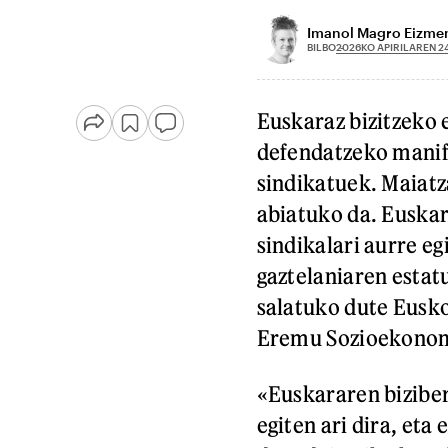
Imanol Magro Eizme
2026KO APIRILAREN 2
BILBO
Euskaraz bizitzeko 
defendatzeko manife
sindikatuek. Maiatz
abiatuko da. Euskara
sindikalari aurre eg
gaztelaniaren estatu
salatuko dute Eusk
Eremu Sozioekonomi
«Euskararen biziber
egiten ari dira, eta