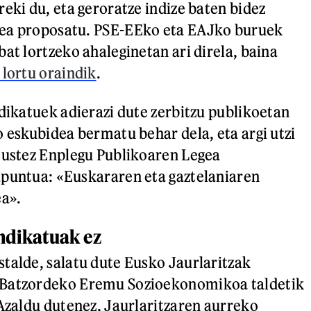
eki du, eta geroratze indize baten bidez
ea proposatu. PSE-EEko eta EAJko buruek
at lortzeko ahaleginetan ari direla, baina
 lortu oraindik
.
ndikatuek adierazi dute zerbitzu publikoetan
o eskubidea bermatu behar dela, eta argi utzi
 ustez Enplegu Publikoaren Legea
apuntua: «Euskararen eta gaztelaniaren
ea».
indikatuak ez
talde, salatu dute Eusko Jaurlaritzak
 Batzordeko Eremu Sozioekonomikoa taldetik
 Azaldu dutenez, Jaurlaritzaren aurreko