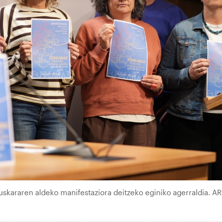
uskararen aldeko manifestaziora deitzeko eginiko agerraldia. AR