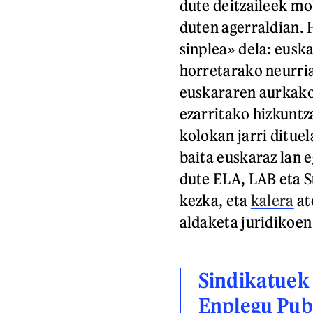
dute deitzaileek mo
duten agerraldian. 
sinplea» dela: eusk
horretarako neurria
euskararen aurkak
ezarritako hizkuntza
kolokan jarri dituel
baita euskaraz lan e
dute ELA, LAB eta S
kezka, eta
kalera
at
aldaketa juridikoe
Sindikatuek 
Enplegu Pub