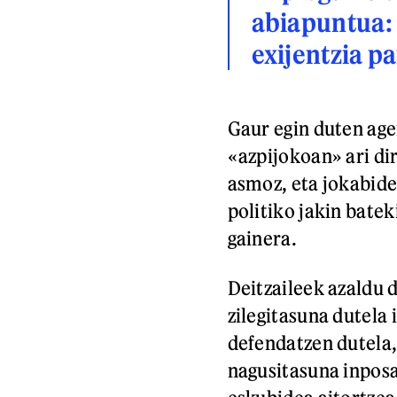
abiapuntua: 
exijentzia p
Gaur egin duten age
«azpijokoan» ari di
asmoz, eta jokabide
politiko jakin batek
gainera.
Deitzaileek azaldu d
zilegitasuna dutela 
defendatzen dutela,
nagusitasuna inposa