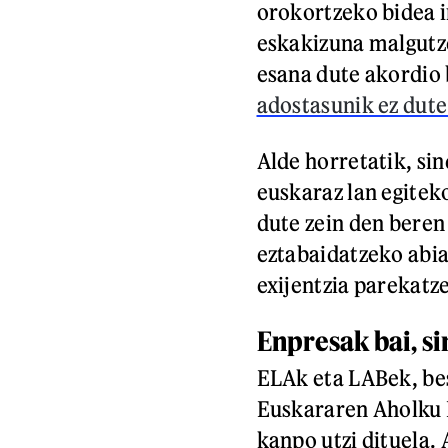
orokortzeko bidea ir
eskakizuna malgutz
esana dute akordio b
adostasunik ez dute
Alde horretatik, si
euskaraz lan egitek
dute zein den beren
eztabaidatzeko abi
exijentzia parekatz
Enpresak bai, s
ELAk eta LABek, bes
Euskararen Aholku
kanpo utzi dituela.