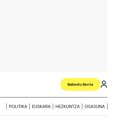
Babestu Berria
POLITIKA
EUSKARA
HEZKUNTZA
OSASUNA