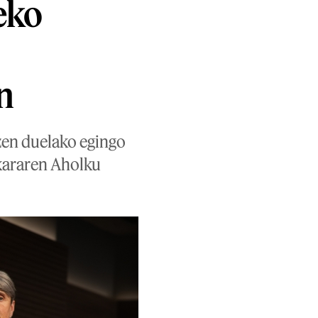
eko
n
zen duelako egingo
skararen Aholku