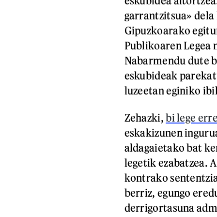
eskubidea aitortzea
garrantzitsua» dela
Gipuzkoarako egitur
Publikoaren Legea 
Nabarmendu dute bi 
eskubideak parekatu
luzeetan eginiko i
Zehazki,
bi lege er
eskakizunen ingurua
aldagaietako bat ke
legetik ezabatzea. 
kontrako sententzi
berriz, egungo ered
derrigortasuna admi