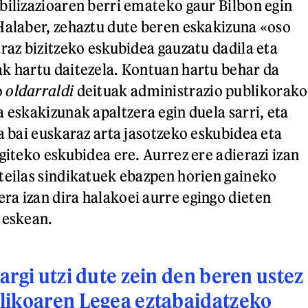
bilizazioaren berri emateko gaur Bilbon egin
Halaber, zehaztu dute beren eskakizuna «oso
araz bizitzeko eskubidea gauzatu dadila eta
k hartu daitezela. Kontuan hartu behar da
o
oldarraldi
deituak administrazio publikorako
 eskakizunak apaltzera egin duela sarri, eta
a bai euskaraz arta jasotzeko eskubidea eta
giteko eskubidea ere. Aurrez ere adierazi izan
teilas sindikatuek ebazpen horien gaineko
era izan dira halakoei aurre egingo dieten
n eskean.
argi utzi dute zein den beren ustez
likoaren Legea eztabaidatzeko