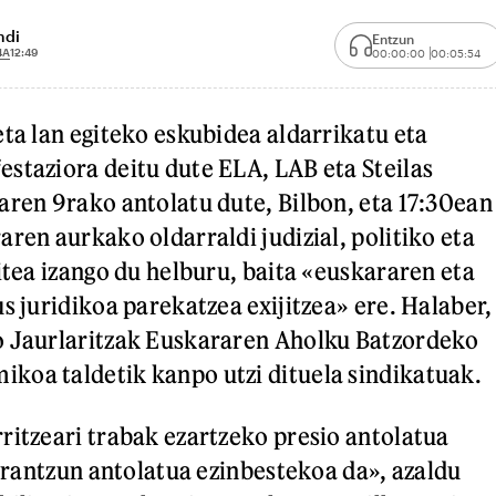
ndi
Entzun
4A
12:49
00:00:00
00:05:54
eta lan egiteko eskubidea aldarrikatu eta
staziora deitu dute ELA, LAB eta Steilas
aren 9rako antolatu dute, Bilbon, eta 17:30ean
ren aurkako oldarraldi judizial, politiko eta
itea izango du helburu, baita «euskararen eta
s juridikoa parekatzea exijitzea» ere. Halaber,
o Jaurlaritzak Euskararen Aholku Batzordeko
koa taldetik kanpo utzi dituela sindikatuak.
ritzeari trabak ezartzeko presio antolatua
 erantzun antolatua ezinbestekoa da», azaldu