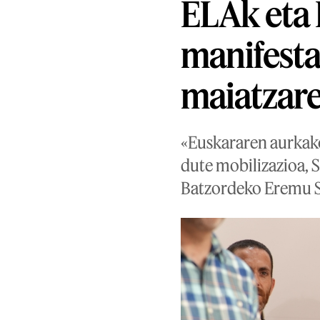
ELAk eta
manifesta
maiatzare
«Euskararen aurkako
dute mobilizazioa, S
Batzordeko Eremu So