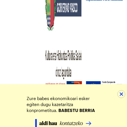
Zure babes ekonomikoari esker
egiten dugu kazetaritza
konprometitua.
BABESTU
BERRIA