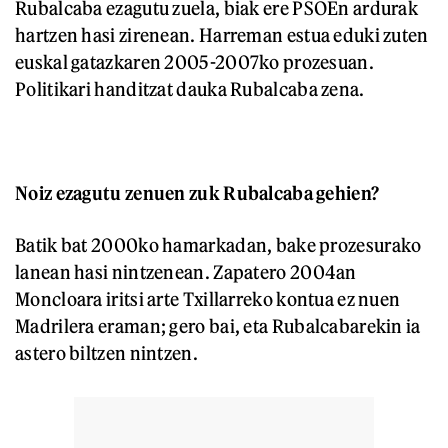
Rubalcaba ezagutu zuela, biak ere PSOEn ardurak
hartzen hasi zirenean. Harreman estua eduki zuten
euskal gatazkaren 2005-2007ko prozesuan.
Politikari handitzat dauka Rubalcaba zena.
Noiz ezagutu zenuen zuk Rubalcaba gehien?
Batik bat 2000ko hamarkadan, bake prozesurako
lanean hasi nintzenean. Zapatero 2004an
Moncloara iritsi arte Txillarreko kontua ez nuen
Madrilera eraman; gero bai, eta Rubalcabarekin ia
astero biltzen nintzen.