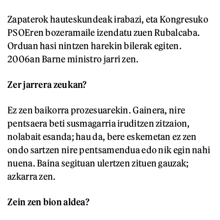
Zapaterok hauteskundeak irabazi, eta Kongresuko
PSOEren bozeramaile izendatu zuen Rubalcaba.
Orduan hasi nintzen harekin bilerak egiten.
2006an Barne ministro jarri zen.
Zer jarrera zeukan?
Ez zen baikorra prozesuarekin. Gainera, nire
pentsaera beti susmagarria iruditzen zitzaion,
nolabait esanda; hau da, bere eskemetan ez zen
ondo sartzen nire pentsamendua edo nik egin nahi
nuena. Baina segituan ulertzen zituen gauzak;
azkarra zen.
Zein zen bion aldea?