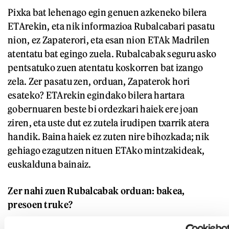
Pixka bat lehenago egin genuen azkeneko bilera
ETArekin, eta nik informazioa Rubalcabari pasatu
nion, ez Zapaterori, eta esan nion ETAk Madrilen
atentatu bat egingo zuela. Rubalcabak seguru asko
pentsatuko zuen atentatu koskorren bat izango
zela. Zer pasatu zen, orduan, Zapaterok hori
esateko? ETArekin egindako bilera hartara
gobernuaren beste bi ordezkari haiek ere joan
ziren, eta uste dut ez zutela irudipen txarrik atera
handik. Baina haiek ez zuten nire bihozkada; nik
gehiago ezagutzen nituen ETAko mintzakideak,
euskalduna bainaiz.
Zer nahi zuen Rubalcabak orduan: bakea,
presoen truke?