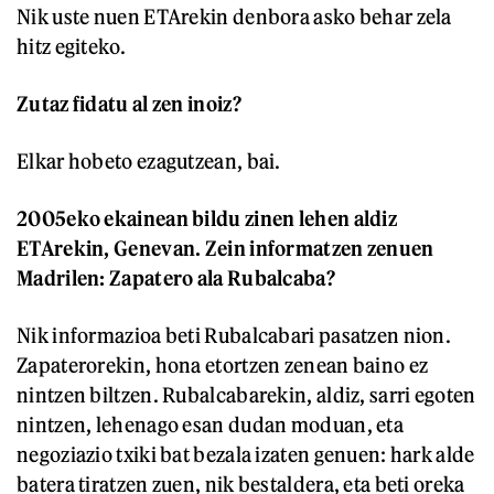
Nik uste nuen ETArekin denbora asko behar zela
hitz egiteko.
Zutaz fidatu al zen inoiz?
Elkar hobeto ezagutzean, bai.
2005eko ekainean bildu zinen lehen aldiz
ETArekin, Genevan. Zein informatzen zenuen
Madrilen: Zapatero ala Rubalcaba?
Nik informazioa beti Rubalcabari pasatzen nion.
Zapaterorekin, hona etortzen zenean baino ez
nintzen biltzen. Rubalcabarekin, aldiz, sarri egoten
nintzen, lehenago esan dudan moduan, eta
negoziazio txiki bat bezala izaten genuen: hark alde
batera tiratzen zuen, nik bestaldera, eta beti oreka