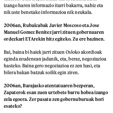
izango haren informazio iturri bakarra, nahiz eta
nik uste benetako informazioa nik neukala.
2006an, Rubalcabak Javier Moscoso eta Jose
Manuel Gomez Benitez jarri zituen gobernuaren
ordezkari ETArekin hitz egiteko. Zu ere bazinen.
Bai, baina bi haiek jarri zituen Osloko akordioak
eginda zeudenean jadanik, eta, beraz, negoziazioa
hasteko. Baina gero negoziazioa ez zen hasi, eta
bilera bakan batzuk soilik egin ziren.
2006an, Barajasko atentatuaren bezperan,
Zapaterok esan zuen urtebete barru hobea izango
zela egoera. Zer pasatu zen gobernuburuak hori
esateko?