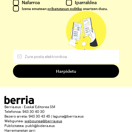
Nafarroa
Iparraldea
Izena ematean
pribatutasun politika
onartzen duzu.
Berria.eus - Euskal Editorea SM
Telefonoa: 943 30 40 30
Bezero arreta: 943 30 43 45 | laguna@berria.eus
Webgunea:
webgunea@berria.eus
Publizitatea:
publi@bidera.eus
Harremanetan jarri