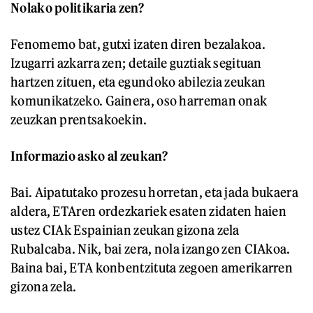
Nolako politikaria zen?
Fenomemo bat, gutxi izaten diren bezalakoa.
Izugarri azkarra zen; detaile guztiak segituan
hartzen zituen, eta egundoko abilezia zeukan
komunikatzeko. Gainera, oso harreman onak
zeuzkan prentsakoekin.
Informazio asko al zeukan?
Bai. Aipatutako prozesu horretan, eta jada bukaera
aldera, ETAren ordezkariek esaten zidaten haien
ustez CIAk Espainian zeukan gizona zela
Rubalcaba. Nik, bai zera, nola izango zen CIAkoa.
Baina bai, ETA konbentzituta zegoen amerikarren
gizona zela.