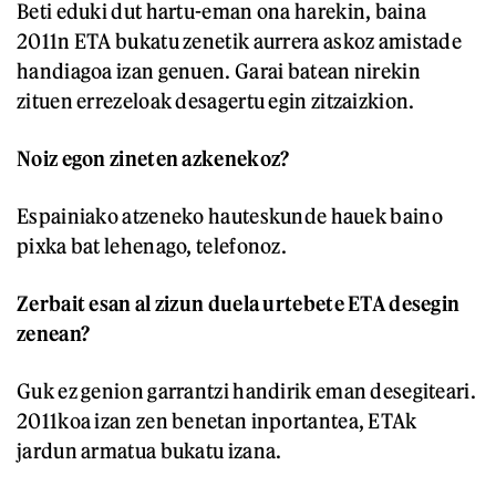
Beti eduki dut hartu-eman ona harekin, baina
2011n ETA bukatu zenetik aurrera askoz amistade
handiagoa izan genuen. Garai batean nirekin
zituen errezeloak desagertu egin zitzaizkion.
Noiz egon zineten azkenekoz?
Espainiako atzeneko hauteskunde hauek baino
pixka bat lehenago, telefonoz.
Zerbait esan al zizun duela urtebete ETA desegin
zenean?
Guk ez genion garrantzi handirik eman desegiteari.
2011koa izan zen benetan inportantea, ETAk
jardun armatua bukatu izana.