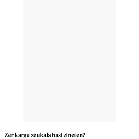
Zer kargu zeukala hasi zineten?