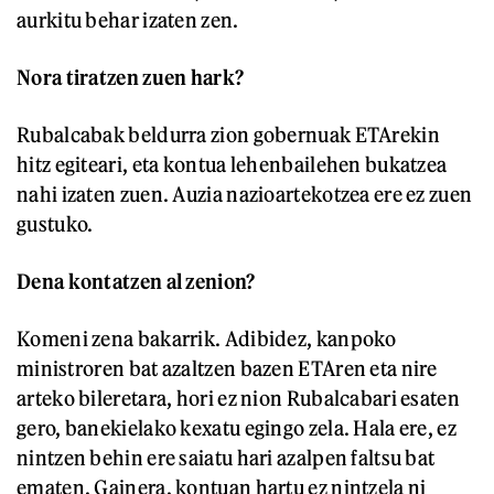
aurkitu behar izaten zen.
Nora tiratzen zuen hark?
Rubalcabak beldurra zion gobernuak ETArekin
hitz egiteari, eta kontua lehenbailehen bukatzea
nahi izaten zuen. Auzia nazioartekotzea ere ez zuen
gustuko.
Dena kontatzen al zenion?
Komeni zena bakarrik. Adibidez, kanpoko
ministroren bat azaltzen bazen ETAren eta nire
arteko bileretara, hori ez nion Rubalcabari esaten
gero, banekielako kexatu egingo zela. Hala ere, ez
nintzen behin ere saiatu hari azalpen faltsu bat
ematen. Gainera, kontuan hartu ez nintzela ni