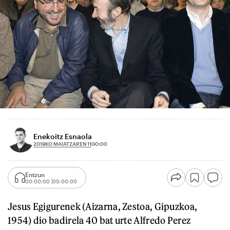
Enekoitz Esnaola
2019KO MAIATZAREN 11
00:00
Entzun
00:00:00
00:00:00
Jesus Egigurenek (Aizarna, Zestoa, Gipuzkoa,
1954) dio badirela 40 bat urte Alfredo Perez