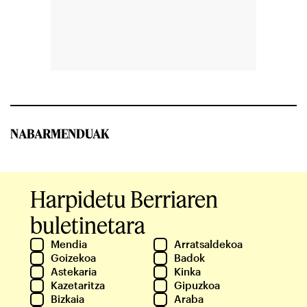
NABARMENDUAK
Harpidetu Berriaren
buletinetara
Mendia
Arratsaldekoa
Goizekoa
Badok
Astekaria
Kinka
Kazetaritza
Gipuzkoa
Bizkaia
Araba