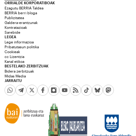
ORRIALDE KORPORATIBOAK
Ezagutu BERRIA Taldea
BERRIA berri bloga
Publizitatea
Galdera-erantzunak
Kontratazioak
Sarebide
LEGEA
Lege informazioa
Pribatutasun politika
Cookieak
cc Lizentzia
Kanal etikoa
BESTELAKO ZERBITZUAK
Bidera zerbitzuak
Midas Media
JARRAITU