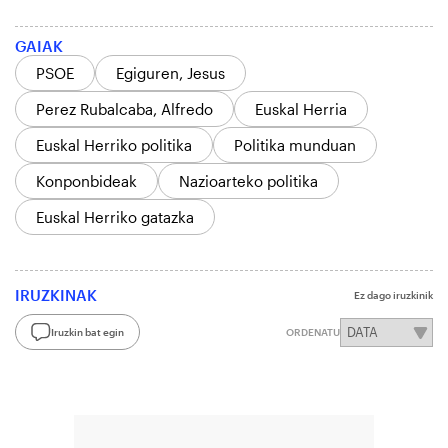
GAIAK
PSOE
Egiguren, Jesus
Perez Rubalcaba, Alfredo
Euskal Herria
Euskal Herriko politika
Politika munduan
Konponbideak
Nazioarteko politika
Euskal Herriko gatazka
IRUZKINAK
Ez dago iruzkinik
Iruzkin bat egin
ORDENATU