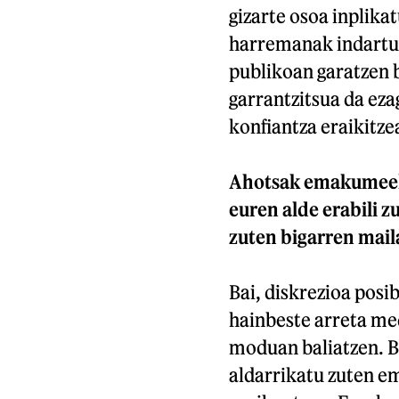
gizarte osoa inplika
harremanak indartu e
publikoan garatzen 
garrantzitsua da eza
konfiantza eraikitze
Ahotsak emakumeek o
euren alde erabili 
zuten bigarren maila
Bai, diskrezioa posi
hainbeste arreta med
moduan baliatzen. Ba
aldarrikatu zuten e