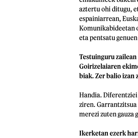
aztertu ohi ditugu, e
espainiarrean, Eusk
Komunikabideetan oi
eta pentsatu genuen 
Testuinguru zailean
Goirizelaiaren ekime
biak. Zer balio izan
Handia. Diferentziei
ziren. Garrantzitsua
merezi zuten gauza g
Ikerketan ezerk harr