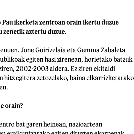
.
e Pau ikerketa zentroan orain ikertu duzue
u zenetik aztertu duzue.
genuen. Jone Goirizelaia eta Gemma Zabaleta
publikoak egiten hasi zirenean, horietako batzuk
ziren, 2002-2003 aldera. Ez ziren ekitaldi
n hitz egitera zetozelako, baina elkarrizketarako
en.
e orain?
entro bat garen heinean, nazioartean
 eraikuntzarako egiten dituzten ekarpenak