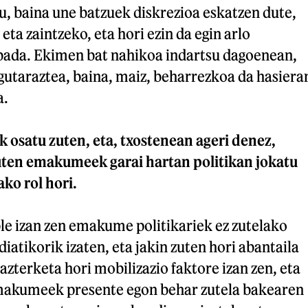
tu, baina une batzuek diskrezioa eskatzen dute,
ta zaintzeko, eta hori ezin da egin arlo
bada. Ekimen bat nahikoa indartsu dagoenean,
gutaraztea, baina, maiz, beharrezkoa da hasiera
a.
satu zuten, eta, txostenean ageri denez,
zuten emakumeek garai hartan politikan jokatu
ko rol hori.
ble izan zen emakume politikariek ez zutelako
iatikorik izaten, eta jakin zuten hori abantaila
zterketa hori mobilizazio faktore izan zen, eta
makumeek presente egon behar zutela bakearen