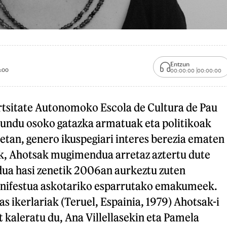
Entzun
:00
00:00:00
00:00:00
tsitate Autonomoko Escola de Cultura de Pau
undu osoko gatazka armatuak eta politikoak
ketan, genero ikuspegiari interes berezia ematen
tik, Ahotsak mugimendua arretaz aztertu dute
ua hasi zenetik 2006an aurkeztu zuten
nifestua askotariko esparrutako emakumeek.
as ikerlariak (Teruel, Espainia, 1979) Ahotsak-i
 kaleratu du, Ana Villellasekin eta Pamela