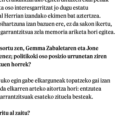
ta oso interesgarritzat jo dugu estatu
al Herrian izandako ekimen bat aztertzea.
hartzuna izan bazuen ere, ez da sakon ikertu,
garrantzitsua zela memoria ariketa hori egitea.
 sortu zen, Gemma Zabaletaren eta Jone
nez; politikoki oso posizio urrunetan ziren
 zuen horrek?
 uko egin gabe elkarguneak topatzeko gai izan
 da elkarren arteko aitortza hori: entzutea
arrantzitsuak esateko zituela besteak.
itu al zaitu?