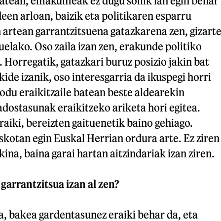
batean, emakumeak ez dugu soilik lan egin behar
n arloan, baizik eta politikaren esparru
n artean garrantzitsuena gatazkarena zen, gizart
uelako. Oso zaila izan zen, erakunde politiko
. Horregatik, gatazkari buruz posizio jakin bat
ide izanik, oso interesgarria da ikuspegi horri
u eraikitzaile batean beste aldearekin
dostasunak eraikitzeko ariketa hori egitea.
raiki, bereizten gaituenetik baino gehiago.
askotan egin Euskal Herrian ordura arte. Ez ziren
ina, baina garai hartan aitzindariak izan ziren.
garrantzitsua izan al zen?
, bakea gardentasunez eraiki behar da, eta