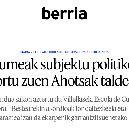
MARIA VILLELLAS. ESCOLA DE CULTURA DE PAU-KO IKERLARIA
meak subjektu politiko
ortu zuen Ahotsak tald
ua sakon aztertu du Villellasek, Escola de Cu
era: «Bestearekin akordioak lor daitezkeela eta 
araztea izan da ekarpenik garrantzitsuenetako