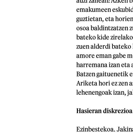
auzi zailean?Azken 
emakumeen eskubidee
guztietan, eta horie
osoa baldintzatzen z
bateko kide zirelako
zuen alderdi bateko k
amore eman gabe mod
harremana izan eta a
Batzen gaituenetik e
Ariketa hori ez zen 
lehenengoak izan, jak
Hasieran diskrezioa 
Ezinbestekoa. Jakina