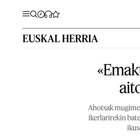
EUSKAL HERRIA
«Emaku
ait
Ahotsak mugimend
ikerlarirekin bat
ikus