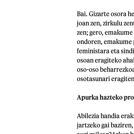
Bai. Gizarte osora 
joan zen, zirkulu ze
zen; gero, emakume 
ondoren, emakume p
feministara eta sind
osoan eragiteko aha
oso-oso beharrezkoa;
osotasunari eragiten
Apurka hazteko proz
Abilezia handia eraku
jartzeko gai baziren