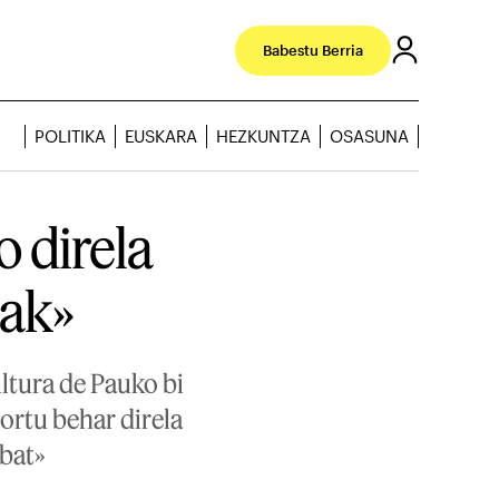
Babestu Berria
POLITIKA
EUSKARA
HEZKUNTZA
OSASUNA
 direla
eak»
ltura de Pauko bi
lortu behar direla
 bat»