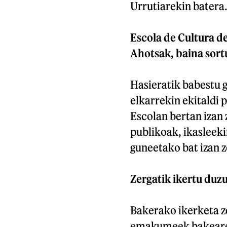
Urrutiarekin batera
Escola de Cultura d
Ahotsak, baina sort
Hasieratik babestu 
elkarrekin ekitaldi 
Escolan bertan izan 
publikoak, ikasleeki
guneetako bat izan z
Zergatik ikertu duzu
Bakerako ikerketa z
emakumeek bakearen