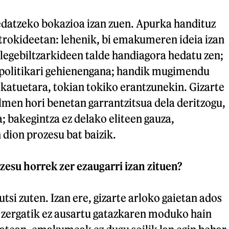
hedatzeko bokazioa izan zuen. Apurka handituz
ntrokideetan: lehenik, bi emakumeren ideia izan
legebiltzarkideen talde handiagora hedatu zen;
olitikari gehienengana; handik mugimendu
ikatuetara, tokian tokiko erantzunekin. Gizarte
lmen hori benetan garrantzitsua dela deritzogu,
 bakegintza ez delako eliteen gauza,
 dion prozesu bat baizik.
esu horrek zer ezaugarri izan zituen?
tsi zuten. Izan ere, gizarte arloko gaietan ados
, zergatik ez ausartu gatazkaren moduko hain