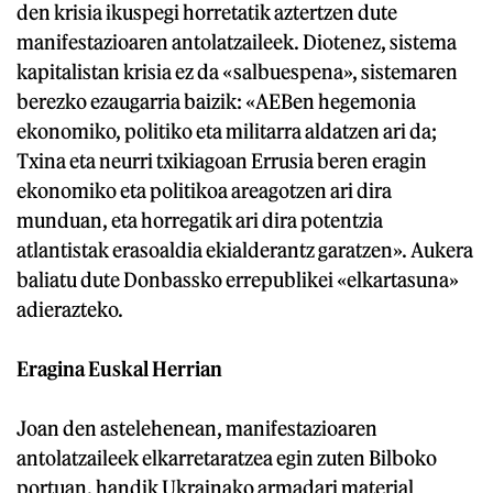
den krisia ikuspegi horretatik aztertzen dute
manifestazioaren antolatzaileek. Diotenez, sistema
kapitalistan krisia ez da «salbuespena», sistemaren
berezko ezaugarria baizik: «AEBen hegemonia
ekonomiko, politiko eta militarra aldatzen ari da;
Txina eta neurri txikiagoan Errusia beren eragin
ekonomiko eta politikoa areagotzen ari dira
munduan, eta horregatik ari dira potentzia
atlantistak erasoaldia ekialderantz garatzen». Aukera
baliatu dute Donbassko errepublikei «elkartasuna»
adierazteko.
Eragina Euskal Herrian
Joan den astelehenean, manifestazioaren
antolatzaileek elkarretaratzea egin zuten Bilboko
portuan, handik Ukrainako armadari material