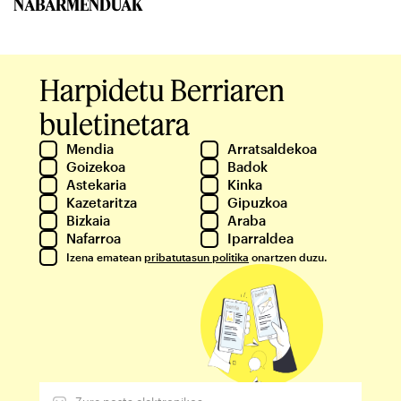
NABARMENDUAK
Harpidetu Berriaren
buletinetara
Mendia
Arratsaldekoa
Goizekoa
Badok
Astekaria
Kinka
Kazetaritza
Gipuzkoa
Bizkaia
Araba
Nafarroa
Iparraldea
Izena ematean
pribatutasun politika
onartzen duzu.