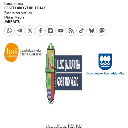
Kanal etikoa
BESTELAKO ZERBITZUAK
Bidera zerbitzuak
Midas Media
JARRAITU