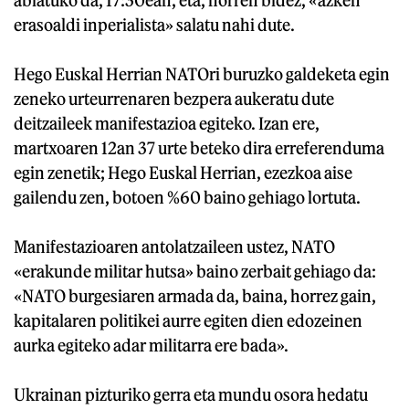
erasoaldi inperialista» salatu nahi dute.
Hego Euskal Herrian NATOri buruzko galdeketa egin
zeneko urteurrenaren bezpera aukeratu dute
deitzaileek manifestazioa egiteko. Izan ere,
martxoaren 12an 37 urte beteko dira erreferenduma
egin zenetik; Hego Euskal Herrian, ezezkoa aise
gailendu zen, botoen %60 baino gehiago lortuta.
Manifestazioaren antolatzaileen ustez, NATO
«erakunde militar hutsa» baino zerbait gehiago da:
«NATO burgesiaren armada da, baina, horrez gain,
kapitalaren politikei aurre egiten dien edozeinen
aurka egiteko adar militarra ere bada».
Ukrainan pizturiko gerra eta mundu osora hedatu