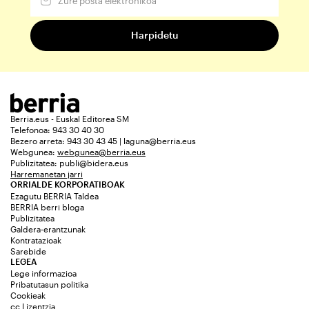
Berria.eus - Euskal Editorea SM
Telefonoa: 943 30 40 30
Bezero arreta: 943 30 43 45 | laguna@berria.eus
Webgunea:
webgunea@berria.eus
Publizitatea:
publi@bidera.eus
Harremanetan jarri
ORRIALDE KORPORATIBOAK
Ezagutu BERRIA Taldea
BERRIA berri bloga
Publizitatea
Galdera-erantzunak
Kontratazioak
Sarebide
LEGEA
Lege informazioa
Pribatutasun politika
Cookieak
cc Lizentzia