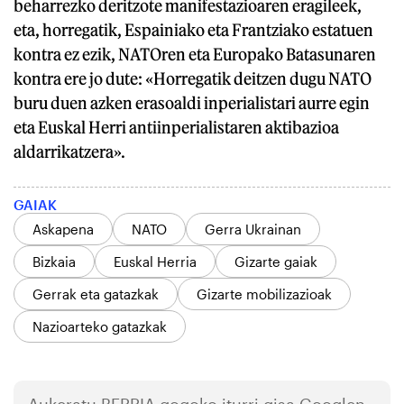
beharrezko deritzote manifestazioaren eragileek,
eta, horregatik, Espainiako eta Frantziako estatuen
kontra ez ezik, NATOren eta Europako Batasunaren
kontra ere jo dute: «Horregatik deitzen dugu NATO
buru duen azken erasoaldi inperialistari aurre egin
eta Euskal Herri antiinperialistaren aktibazioa
aldarrikatzera».
GAIAK
Askapena
NATO
Gerra Ukrainan
Bizkaia
Euskal Herria
Gizarte gaiak
Gerrak eta gatazkak
Gizarte mobilizazioak
Nazioarteko gatazkak
Aukeratu
BERRIA
gogoko iturri gisa Googlen.