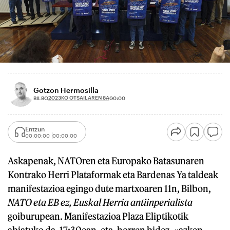
Gotzon Hermosilla
2023KO OTSAILAREN 8A
BILBO
00:00
Entzun
00:00:00
00:00:00
Askapenak, NATOren eta Europako Batasunaren
Kontrako Herri Plataformak eta Bardenas Ya taldeak
manifestazioa egingo dute martxoaren 11n, Bilbon,
NATO eta EB ez, Euskal Herria antiinperialista
goiburupean. Manifestazioa Plaza Eliptikotik
abiatuko da, 17:30ean, eta, horren bidez, «azken