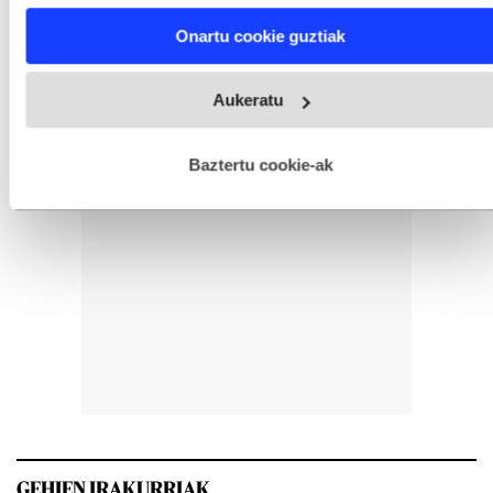
Find out more about how your personal data is processed
Onartu cookie guztiak
and set your preferences in the
details section
.
Webgune honek cookie propioak eta hirugarrenen cookie-
Aukeratu
fitxategiak erabiltzen ditu. Zure esperientzia eta zerbitzuak
hobetzeko asmoz, cookie teknologiaz baliatzen gara. Ohar
hau onartuz gero, teknologia hori erabiltzeko baimen
esplizitua ematen diguzu.
Gehiago irakurri
Baztertu cookie-ak
GEHIEN IRAKURRIAK