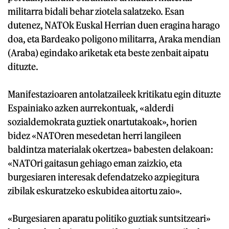
militarra bidali behar ziotela salatzeko. Esan
dutenez, NATOk Euskal Herrian duen eragina harago
doa, eta Bardeako poligono militarra, Araka mendian
(Araba) egindako ariketak eta beste zenbait aipatu
dituzte.
Manifestazioaren antolatzaileek kritikatu egin dituzte
Espainiako azken aurrekontuak, «alderdi
sozialdemokrata guztiek onartutakoak», horien
bidez «NATOren mesedetan herri langileen
baldintza materialak okertzea» babesten delakoan:
«NATOri gaitasun gehiago eman zaizkio, eta
burgesiaren interesak defendatzeko azpiegitura
zibilak eskuratzeko eskubidea aitortu zaio».
«Burgesiaren aparatu politiko guztiak suntsitzeari»