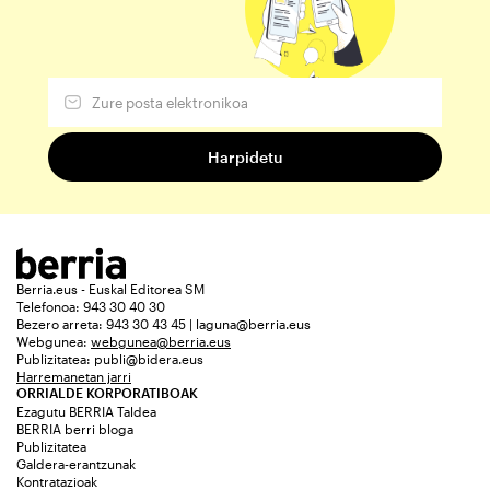
Berria.eus - Euskal Editorea SM
Telefonoa: 943 30 40 30
Bezero arreta: 943 30 43 45 | laguna@berria.eus
Webgunea:
webgunea@berria.eus
Publizitatea:
publi@bidera.eus
Harremanetan jarri
ORRIALDE KORPORATIBOAK
Ezagutu BERRIA Taldea
BERRIA berri bloga
Publizitatea
Galdera-erantzunak
Kontratazioak