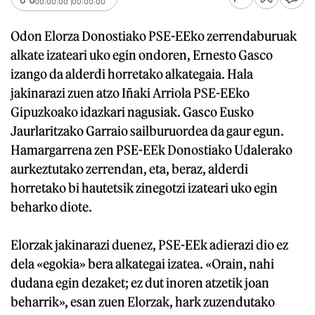
00:00:00
00:00:00
Odon Elorza Donostiako PSE-EEko zerrendaburuak
alkate izateari uko egin ondoren, Ernesto Gasco
izango da alderdi horretako alkategaia. Hala
jakinarazi zuen atzo Iñaki Arriola PSE-EEko
Gipuzkoako idazkari nagusiak. Gasco Eusko
Jaurlaritzako Garraio sailburuordea da gaur egun.
Hamargarrena zen PSE-EEk Donostiako Udalerako
aurkeztutako zerrendan, eta, beraz, alderdi
horretako bi hautetsik zinegotzi izateari uko egin
beharko diote.
Elorzak jakinarazi duenez, PSE-EEk adierazi dio ez
dela «egokia» bera alkategai izatea. «Orain, nahi
dudana egin dezaket; ez dut inoren atzetik joan
beharrik», esan zuen Elorzak, hark zuzendutako