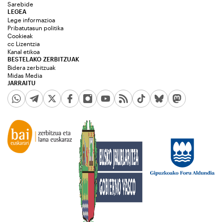
Sarebide
LEGEA
Lege informazioa
Pribatutasun politika
Cookieak
cc Lizentzia
Kanal etikoa
BESTELAKO ZERBITZUAK
Bidera zerbitzuak
Midas Media
JARRAITU