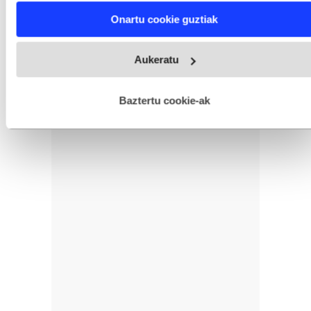
Find out more about how your personal data is processed
Onartu cookie guztiak
and set your preferences in the
details section
.
Webgune honek cookie propioak eta hirugarrenen cookie-
Aukeratu
fitxategiak erabiltzen ditu. Zure esperientzia eta zerbitzuak
hobetzeko asmoz, cookie teknologiaz baliatzen gara. Ohar
hau onartuz gero, teknologia hori erabiltzeko baimen
esplizitua ematen diguzu.
Gehiago irakurri
Baztertu cookie-ak