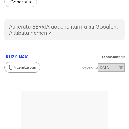
Gobernua
Aukeratu
BERRIA
gogoko iturri gisa Googlen.
Aktibatu hemen
IRUZKINAK
Ez dago iruzkinik
Iruzkin bat egin
ORDENATU