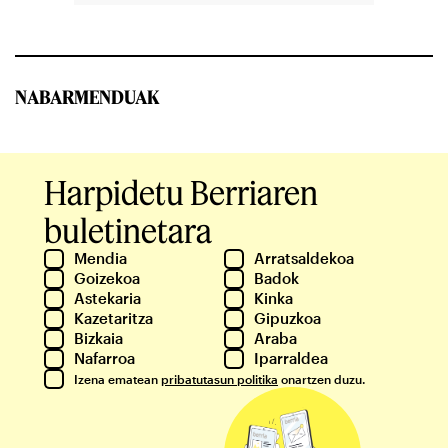
NABARMENDUAK
Harpidetu Berriaren
buletinetara
Mendia
Arratsaldekoa
Goizekoa
Badok
Astekaria
Kinka
Kazetaritza
Gipuzkoa
Bizkaia
Araba
Nafarroa
Iparraldea
Izena ematean
pribatutasun politika
onartzen duzu.