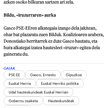
azken osoko bilkuran sartzen ari zela.
Bildu, «iruzurraren» aurka
Gasco PSE-EEren alkategaia izango dela jakitean,
ohar bat plazaratu zuen Bilduk. Koalizioaren arabera,
Donostiako herritarrek ez dute Gasco hautatu, eta
hura alkategai izatea hautesleei «iruzur» egitea dela
gaineratu du.
GAIAK
PSE-EE
Gasco, Ernesto
Gipuzkoa
Euskal Herria
Euskal Herriko politika
Udal hauteskundeak Euskal Herrian
Gobernu osaketa
Hauteskundeak