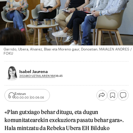
Garrido, Ubera, Alvarez, Blasi eta Moreno gaur, Donostian. MAIALEN ANDRES /
FOKU
Isabel Jaurena
2024KO UZTAILAREN 16A
16:45
Entzun
00:00:00
00:06:06
«Plan gutxiago behar ditugu, eta dugun
komunitatearekin exekuziora pasatu behar gara».
Hala mintzatu da Rebeka Ubera EH Bilduko