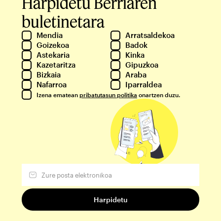
Harpidetu Berriaren
buletinetara
Mendia
Arratsaldekoa
Goizekoa
Badok
Astekaria
Kinka
Kazetaritza
Gipuzkoa
Bizkaia
Araba
Nafarroa
Iparraldea
Izena ematean
pribatutasun politika
onartzen duzu.