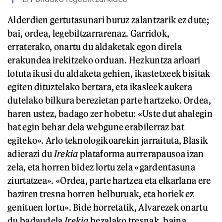
Alderdien gertutasunari buruz zalantzarik ez dute;
bai, ordea, legebiltzarrarenaz. Garridok,
erraterako, onartu du aldaketak egon direla
erakundea irekitzeko orduan. Hezkuntza arloari
lotuta ikusi du aldaketa gehien, ikastetxeek bisitak
egiten dituztelako bertara, eta ikasleek aukera
dutelako bilkura berezietan parte hartzeko. Ordea,
haren ustez, badago zer hobetu: «Uste dut ahalegin
bat egin behar dela webgune erabilerraz bat
egiteko». Arlo teknologikoarekin jarraituta, Blasik
adierazi du
Irekia
plataforma aurrerapausoa izan
zela, eta horren bidez lortu zela «gardentasuna
ziurtatzea». «Ordea, parte hartzea eta elkarlana ere
baziren tresna horren helburuak, eta horiek ez
genituen lortu». Bide horretatik, Alvarezek onartu
du badaudela
Irekia
bezalako tresnak, baina