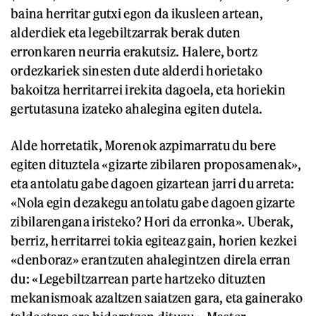
baina herritar gutxi egon da ikusleen artean,
alderdiek eta legebiltzarrak berak duten
erronkaren neurria erakutsiz. Halere, bortz
ordezkariek sinesten dute alderdi horietako
bakoitza herritarrei irekita dagoela, eta horiekin
gertutasuna izateko ahalegina egiten dutela.
Alde horretatik, Morenok azpimarratu du bere
egiten dituztela «gizarte zibilaren proposamenak»,
eta antolatu gabe dagoen gizartean jarri du arreta:
«Nola egin dezakegu antolatu gabe dagoen gizarte
zibilarengana iristeko? Hori da erronka». Uberak,
berriz, herritarrei tokia egiteaz gain, horien kezkei
«denboraz» erantzuten ahalegintzen direla erran
du: «Legebiltzarrean parte hartzeko dituzten
mekanismoak azaltzen saiatzen gara, eta gainerako