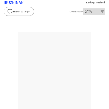
IRUZKINAK
Ez dago iruzkinik
Iruzkin bat egin
ORDENATU