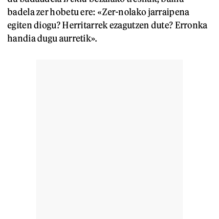
badela zer hobetu ere: «Zer-nolako jarraipena
egiten diogu? Herritarrek ezagutzen dute? Erronka
handia dugu aurretik».