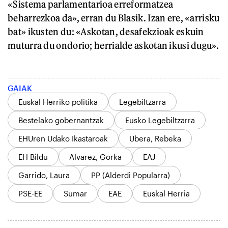
«Sistema parlamentarioa erreformatzea
beharrezkoa da», erran du Blasik. Izan ere, «arrisku
bat» ikusten du: «Askotan, desafekzioak eskuin
muturra du ondorio; herrialde askotan ikusi dugu».
GAIAK
Euskal Herriko politika
Legebiltzarra
Bestelako gobernantzak
Eusko Legebiltzarra
EHUren Udako Ikastaroak
Ubera, Rebeka
EH Bildu
Alvarez, Gorka
EAJ
Garrido, Laura
PP (Alderdi Popularra)
PSE-EE
Sumar
EAE
Euskal Herria