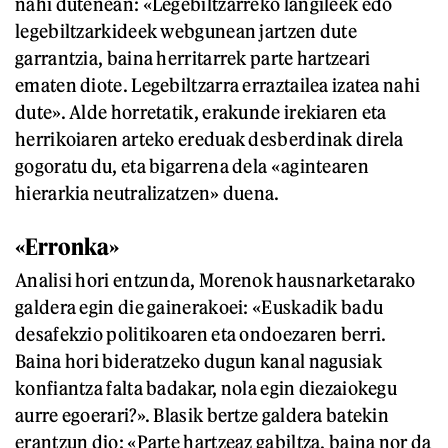
nahi dutenean: «Legebiltzarreko langileek edo
legebiltzarkideek webgunean jartzen dute
garrantzia, baina herritarrek parte hartzeari
ematen diote. Legebiltzarra erraztailea izatea nahi
dute». Alde horretatik, erakunde irekiaren eta
herrikoiaren arteko ereduak desberdinak direla
gogoratu du, eta bigarrena dela «agintearen
hierarkia neutralizatzen» duena.
«Erronka»
Analisi hori entzunda, Morenok hausnarketarako
galdera egin die gainerakoei: «Euskadik badu
desafekzio politikoaren eta ondoezaren berri.
Baina hori bideratzeko dugun kanal nagusiak
konfiantza falta badakar, nola egin diezaiokegu
aurre egoerari?». Blasik bertze galdera batekin
erantzun dio: «Parte hartzeaz gabiltza, baina nor da