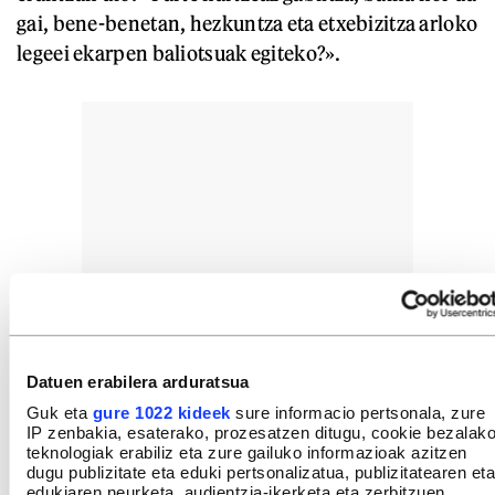
gai, bene-benetan, hezkuntza eta etxebizitza arloko
legeei ekarpen baliotsuak egiteko?».
Datuen erabilera arduratsua
Guk eta
gure 1022 kideek
sure informacio pertsonala, zure
IP zenbakia, esaterako, prozesatzen ditugu, cookie bezalak
teknologiak erabiliz eta zure gailuko informazioak azitzen
dugu publizitate eta eduki pertsonalizatua, publizitatearen eta
edukiaren neurketa, audientzia-ikerketa eta zerbitzuen