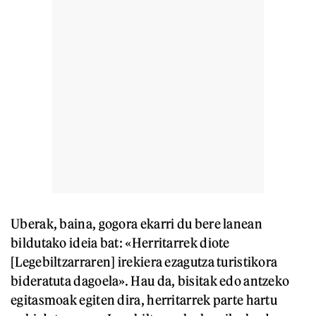
Uberak, baina, gogora ekarri du bere lanean
bildutako ideia bat: «Herritarrek diote
[Legebiltzarraren] irekiera ezagutza turistikora
bideratuta dagoela». Hau da, bisitak edo antzeko
egitasmoak egiten dira, herritarrek parte hartu