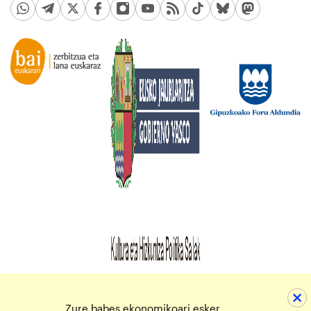
Zure babes ekonomikoari esker