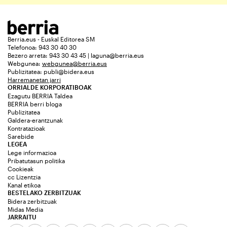
Berria.eus - Euskal Editorea SM
Telefonoa: 943 30 40 30
Bezero arreta: 943 30 43 45 | laguna@berria.eus
Webgunea:
webgunea@berria.eus
Publizitatea:
publi@bidera.eus
Harremanetan jarri
ORRIALDE KORPORATIBOAK
Ezagutu BERRIA Taldea
BERRIA berri bloga
Publizitatea
Galdera-erantzunak
Kontratazioak
Sarebide
LEGEA
Lege informazioa
Pribatutasun politika
Cookieak
cc Lizentzia
Kanal etikoa
BESTELAKO ZERBITZUAK
Bidera zerbitzuak
Midas Media
JARRAITU