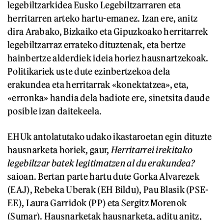
legebiltzarkidea Eusko Legebiltzarraren eta
herritarren arteko hartu-emanez. Izan ere, anitz
dira Arabako, Bizkaiko eta Gipuzkoako herritarrek
legebiltzarraz errateko dituztenak, eta bertze
hainbertze alderdiek ideia horiez hausnartzekoak.
Politikariek uste dute ezinbertzekoa dela
erakundea eta herritarrak «konektatzea», eta,
«erronka» handia dela badiote ere, sinetsita daude
posible izan daitekeela.
EHUk antolatutako udako ikastaroetan egin dituzte
hausnarketa horiek, gaur,
Herritarrei irekitako
legebiltzar batek legitimatzen al du erakundea?
saioan. Bertan parte hartu dute Gorka Alvarezek
(EAJ), Rebeka Uberak (EH Bildu), Pau Blasik (PSE-
EE), Laura Garridok (PP) eta Sergitz Morenok
(Sumar). Hausnarketak hausnarketa, aditu anitz,