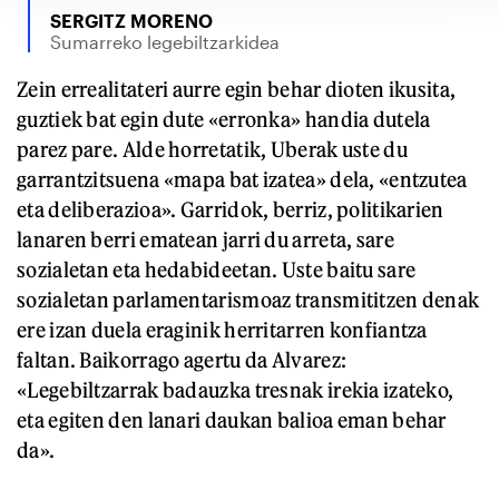
SERGITZ MORENO
Sumarreko legebiltzarkidea
Zein errealitateri aurre egin behar dioten ikusita,
guztiek bat egin dute «erronka» handia dutela
parez pare. Alde horretatik, Uberak uste du
garrantzitsuena «mapa bat izatea» dela, «entzutea
eta deliberazioa». Garridok, berriz, politikarien
lanaren berri ematean jarri du arreta, sare
sozialetan eta hedabideetan. Uste baitu sare
sozialetan parlamentarismoaz transmititzen denak
ere izan duela eraginik herritarren konfiantza
faltan. Baikorrago agertu da Alvarez:
«Legebiltzarrak badauzka tresnak irekia izateko,
eta egiten den lanari daukan balioa eman behar
da».