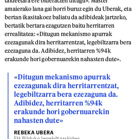
taldeetara ere bideratzen ditugu». Master
amaierako lana gai horri buruz egin du Uberak, eta
bertan ikasitakoez baliatu da adibideak jartzeko,
bertatik bertara ezagutzen baitu herritarren
errealitatea: «Ditugun mekanismo apurrak
ezezagunak dira herritarrentzat, legebiltzarra bera
ezezaguna da. Adibidez, herritarren %94k
erakunde hori gobernuarekin nahasten dute».
«Ditugun mekanismo apurrak
ezezagunak dira herritarrentzat,
legebiltzarra bera ezezaguna da.
Adibidez, herritarren %94k
erakunde hori gobernuarekin
nahasten dute»
REBEKA UBERA
EH Bilduko legebiltzarkidea