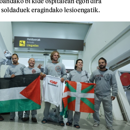
joandako bi kide ospitalean egon dira
o soldaduek eragindako lesioengatik.