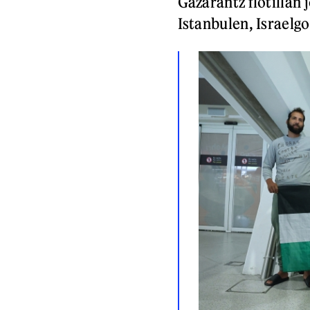
Gazarantz flotillan 
Istanbulen, Israelg