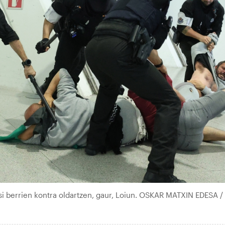
iritsi berrien kontra oldartzen, gaur, Loiun. OSKAR MATXIN EDESA /