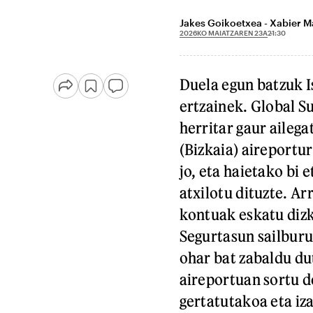
Jakes Goikoetxea - Xabier M
2026KO MAIATZAREN 23A
21:30
Duela egun batzuk Is
ertzainek. Global S
herritar gaur ailega
(Bizkaia) aireportur
jo, eta haietako bi 
atxilotu dituzte. A
kontuak eskatu dizk
Segurtasun sailburu
ohar bat zabaldu du
aireportuan sortu d
gertatutakoa eta iz