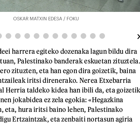
OSKAR MATXIN EDESA / FOKU
deei harrera egiteko dozenaka lagun bildu dira
tuan, Palestinako banderak eskuetan zituztela
ro zituzten, eta han egon dira goizetik, baina
tzaileak iritsi direnerako. Nerea Etxebarria
Herria taldeko kidea han ibili da, eta goizeti
inen jokabidea ez zela egokia: «Hegazkina
, eta, hura iritsi baino lehen, Palestinako
igu Ertzaintzak, eta zenbaiti nortasun agiria