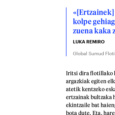
«[Ertzainek]
kolpe gehia
zuena kaka 
LUKA REMIRO
Global Sumud Floti
Iritsi dira flotillak
argazkiak egiten el
atetik kentzeko eska
ertzainak bultzaka h
ekintzaile bat haie
bota dute. Eta, hare