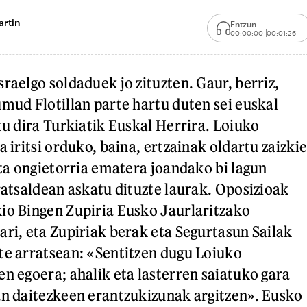
artin
Entzun
00:00:00
00:01:26
raelgo soldaduek jo zituzten. Gaur, berriz,
umud Flotillan parte hartu duten sei euskal
tu dira Turkiatik Euskal Herrira. Loiuko
a iritsi orduko, baina, ertzainak oldartu zaizkie
eta ongietorria ematera joandako bi lagun
rratsaldean askatu dituzte laurak. Oposizioak
io Bingen Zupiria Eusko Jaurlaritzako
ari, eta Zupiriak berak eta Segurtasun Sailak
te arratsean: «Sentitzen dugu Loiuko
en egoera; ahalik eta lasterren saiatuko gara
an daitezkeen erantzukizunak argitzen». Eusko