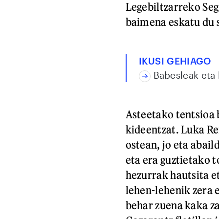
Legebiltzarreko Se
baimena eskatu du s
IKUSI GEHIAGO
Babesleak eta
Asteetako tentsioa 
kideentzat. Luka Re
ostean, jo eta abail
eta era guztietako t
hezurrak hautsita et
lehen-lehenik zera 
behar zuena kaka za