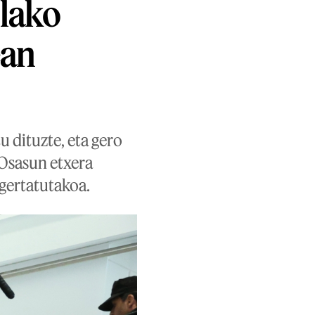
llako
ean
u dituzte, eta gero
 Osasun etxera
 gertatutakoa.