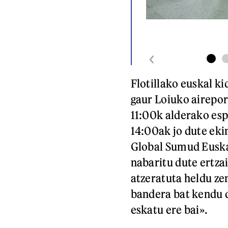
Flotillako euskal ki
gaur Loiuko airepor
11:00k alderako espe
14:00ak jo dute ekin
Global Sumud Euskal 
nabaritu dute ertza
atzeratuta heldu zen
bandera bat kendu d
eskatu ere bai».