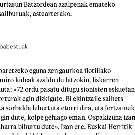
gurtasun Batzordean azalpenak emateko
ailburuak, astearterako.
 babestuak
baretzeko eguna zen gaurkoa flotillako
miro kideak azaldu du hitzokin, liskarren
duta: «72 ordu pasatu ditugu sionisten eskuetan
orturak egin dizkigute. Bi ekintzaile saihets
a sorbalda lehertuta etorri dira, eta [ertzainek
egin dute, kolpe gehiago eman. Ospakizuna iza
harra bihurtu dute». Izan ere, Euskal Herritik