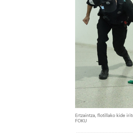
Ertzaintza, flotillako kide 
FOKU