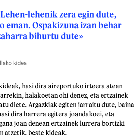
 Lehen-lehenik zera egin dute,
go eman. Ospakizuna izan behar
zaharra bihurtu dute»
llako kidea
o kideak, hasi dira aireportuko irteera atean
karrekin, halakoetan ohi denez, eta ertzainek
tu diete. Argazkiak egiten jarraitu dute, baina
asi dira harrera egitera joandakoei, eta
ngana joan denean ertzainek lurrera bortizki
n atzetik, beste kideak.