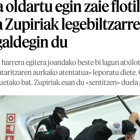
 oldartu egin zaie floti
a Zupiriak legebiltzarr
galdegin du
a harrera egitera joandako beste bi lagun atxilot
ntaritzaren aurkako atentatua» leporatu diete.
uetako bat. Zupiriak esan du «sentitzen» duela