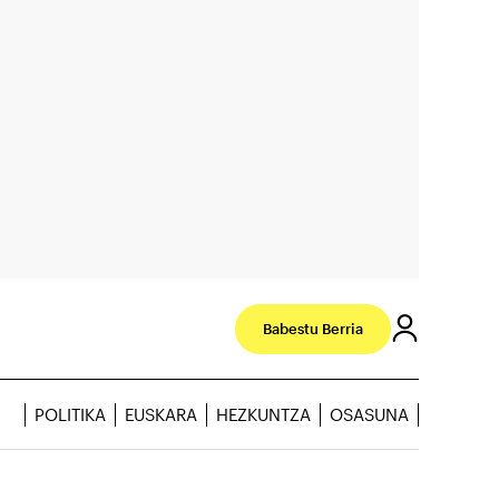
Babestu Berria
POLITIKA
EUSKARA
HEZKUNTZA
OSASUNA