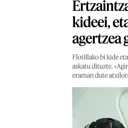
Ertzaintza
kideei, et
agertzea 
Flotillako bi kide et
askatu dituzte. «Agi
eraman dute atxilot