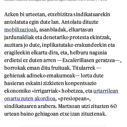
Azken bi urteetan, etxebizitza sindikatuarekin
antolatuta egin dute lan. Antolatu dituzte
mobilizazioak
, asanbladak, elkartasun
jardunaldiak eta denetariko protesta ekintzak,
auzitara jo dute, inplikatutako erakundeekin eta
eragileekin elkartu dira, eta, helburu nagusia
erdietsi ez duten arren —Escalerillasen geratzea—,
borrokak eman ditu fruituak. Titularrek —
gehienak adineko emakumeak— lortu dute
hasieran eskaini zizkieten konpentsazio
ekonomiko «irrigarriak» hobetzea, eta
urtarrilean
onartu zuten akordioa
, «presiopean»,
sindikatuaren arabera. Martxoan utzi zituzten 60
urtean baino gehiagoan etxe izan zituztenak.