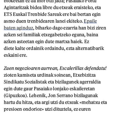
blokeetan ez da inor bizi jada; Pasaiako Portu
Agintaritzak bidea libre du etxeak eraisteko, eta
ETS Euskal Trenbide Sareak ere bai bertan egin
asmo duen trenbidearen lanei ekiteko.
Epaile
baten aginduz
, biharko dago ezarria han bizi ziren
azken sei familiak etxegabetzeko eguna, baina
azken asteetan egin dute martxa haiek. Ez
diete kalte ordainik ordaindu, ezta alternatibarik
eskaini ere.
Zuen negozioaren aurrean, Escalerillas defendatu!
zioten kamiseta urdinak soinean, Etxebizitza
Sindikatu Sozialistak eta bizilagunek agerraldia
egin dute gaur Pasaiako lonjako eskaileretan
(Gipuzkoa). Lehenik, Jon Serrano bizilagunak
hartu du hitza, eta argi utzi du etxeak «mehatxu eta
presioen ondorioz» utzi dituztela, ez euren