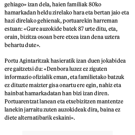
gehiago» izan dela, haien familiak 80ko
hamarkadan heldu zirelako hara eta bertan jaio eta
hazi direlako gehienak, portuarekin harreman
estuan: «Gure auzokide batek 87 urte ditu, eta,
orain, bizitza osoan bere etxea izan dena uztera
behartu dute».
Portu Agintaritzak hasieratik izan duen jokabidea
ere gaitzetsi du: «Denbora luzez ez ziguten
informazio ofizialik eman, eta familietako batzuk
ez dituzte maizter gisa onartu ere egin, nahiz eta
hainbat hamarkadatan han bizi izan diren.
Portuarentzat lanean eta etxebizitzen mantentze
lanekin jarraitu zuten auzokideak dira, baina ez
diete alternatibarik eskaini».