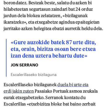
borondatez. Besteak beste, salatu du azken bi
hilabeteetan segurtasun zaindari bat 24 orduz
jardun dela blokea zelatatzen, «bizilagunak
ikaratzeko», eta etxegabetze agindua epaitegietan
jarritako azken helegitea ebatzi aurretik heldu dela.
«Gure auzokide batek 87 urte ditu,
eta, orain, bizitza osoan bere etxea
izan dena uztera behartu dute»
JON SERRANO
Escalerillaseko bizilaguna
Escalerillaseko bizilagunek
duela bi urte eta
erdi jakin zuten
Pasaiako Portuak asmoa zeukala
eurak etxegabetzeko. Serranok kontatu du
Escalerillas «etxebizitza bloke bat baino zerbait