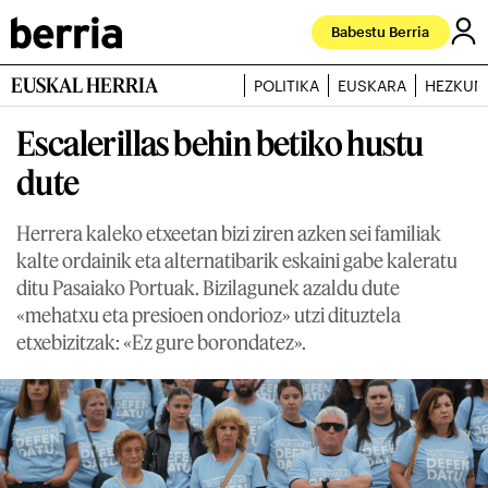
Babestu Berria
EUSKAL HERRIA
POLITIKA
EUSKARA
HEZKUN
Escalerillas behin betiko hustu
dute
Herrera kaleko etxeetan bizi ziren azken sei familiak
kalte ordainik eta alternatibarik eskaini gabe kaleratu
ditu Pasaiako Portuak. Bizilagunek azaldu dute
«mehatxu eta presioen ondorioz» utzi dituztela
etxebizitzak: «Ez gure borondatez».