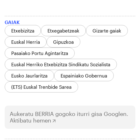
GAIAK
Etxebizitza
Etxegabetzeak
Gizarte gaiak
Euskal Herria
Gipuzkoa
Pasaiako Portu Agintaritza
Euskal Herriko Etxebizitza Sindikatu Sozialista
Eusko Jaurlaritza
Espainiako Gobernua
(ETS) Euskal Trenbide Sarea
Aukeratu
BERRIA
gogoko iturri gisa Googlen.
Aktibatu hemen