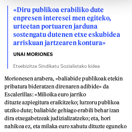
«Diru publikoa erabiliko dute
enpresen interesei men egiteko,
urteetan portuaren jarduna
sostengatu dutenen etxe eskubidea
arriskuan jartzearen kontura»
UNAI MORIONES
Etxebizitza Sindikatu Sozialistako kidea
Morionesen arabera, «baliabide publikoak etekin
pribatura bideratzen direnaren adibide» da
Escalerillas: «Milioika euro jarriko
dituzte azpiegitura eraikitzeko; lurzoru publikoa
utziko dute; baliabide gehiago erabili behar izan
dira etxegabetzeak judizializatzeko; eta, hori
nahikoa ez, eta milaka euro xahutu dituzte eguneko