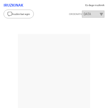
IRUZKINAK
Ez dago iruzkinik
Iruzkin bat egin
ORDENATU