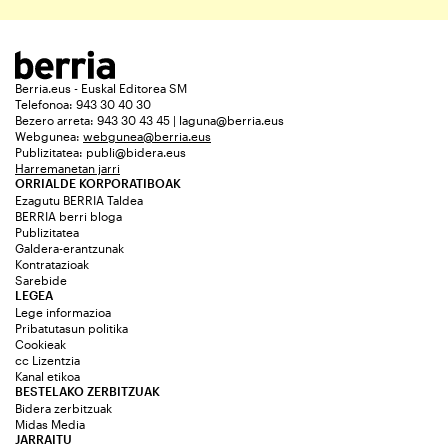
Berria.eus - Euskal Editorea SM
Telefonoa: 943 30 40 30
Bezero arreta: 943 30 43 45 | laguna@berria.eus
Webgunea:
webgunea@berria.eus
Publizitatea:
publi@bidera.eus
Harremanetan jarri
ORRIALDE KORPORATIBOAK
Ezagutu BERRIA Taldea
BERRIA berri bloga
Publizitatea
Galdera-erantzunak
Kontratazioak
Sarebide
LEGEA
Lege informazioa
Pribatutasun politika
Cookieak
cc Lizentzia
Kanal etikoa
BESTELAKO ZERBITZUAK
Bidera zerbitzuak
Midas Media
JARRAITU