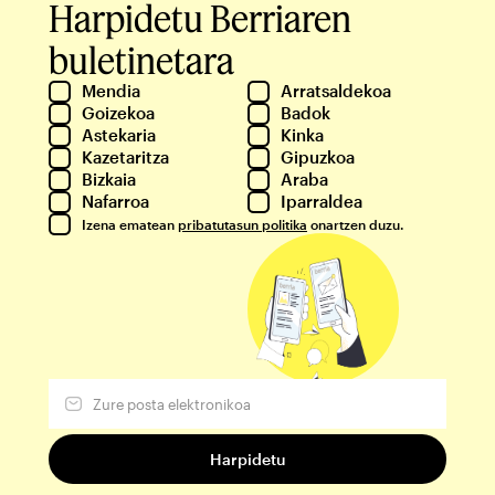
Harpidetu Berriaren
buletinetara
Mendia
Arratsaldekoa
Goizekoa
Badok
Astekaria
Kinka
Kazetaritza
Gipuzkoa
Bizkaia
Araba
Nafarroa
Iparraldea
Izena ematean
pribatutasun politika
onartzen duzu.