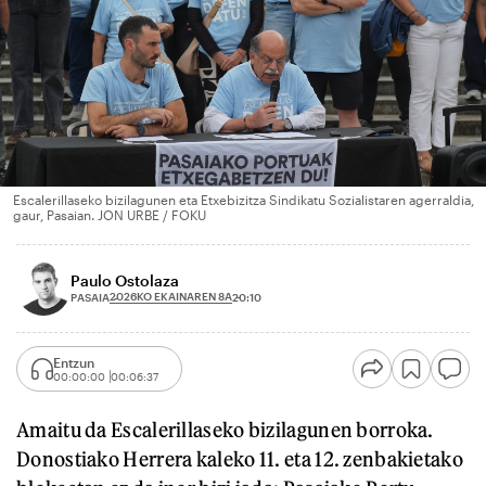
Escalerillaseko bizilagunen eta Etxebizitza Sindikatu Sozialistaren agerraldia,
gaur, Pasaian. JON URBE / FOKU
Paulo Ostolaza
2026KO EKAINAREN 8A
PASAIA
20:10
Entzun
00:00:00
00:06:37
Amaitu da Escalerillaseko bizilagunen borroka.
Donostiako Herrera kaleko 11. eta 12. zenbakietako