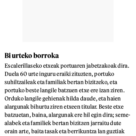
Bi urteko borroka
Escalerillaseko etxeak portuaren jabetzakoak dira.
Duela 60 urte inguru eraiki zituzten, portuko
suhiltzaileak eta familiak bertan bizitzeko, eta
portuko beste langile batzuen etxe ere izan ziren.
Orduko langile gehienak hilda daude, eta haien
alargunak bihurtu ziren etxeen titular. Beste etxe
batzuetan, baina, alargunak ere hil egin dira; seme-
alabek eta familiek bertan bizitzen jarraitu dute
orain arte, baita tasak eta berrikuntza lan guztiak