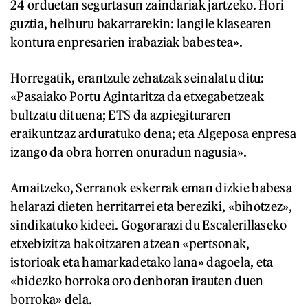
24 orduetan segurtasun zaindariak jartzeko. Hori
guztia, helburu bakarrarekin: langile klasearen
kontura enpresarien irabaziak babestea».
Horregatik, erantzule zehatzak seinalatu ditu:
«Pasaiako Portu Agintaritza da etxegabetzeak
bultzatu dituena; ETS da azpiegituraren
eraikuntzaz arduratuko dena; eta Algeposa enpresa
izango da obra horren onuradun nagusia».
Amaitzeko, Serranok eskerrak eman dizkie babesa
helarazi dieten herritarrei eta bereziki, «bihotzez»,
sindikatuko kideei. Gogorarazi du Escalerillaseko
etxebizitza bakoitzaren atzean «pertsonak,
istorioak eta hamarkadetako lana» dagoela, eta
«bidezko borroka oro denboran irauten duen
borroka» dela.