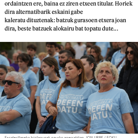
ordaintzen ere, baina ez ziren etxeen titular. Horiek
dira alternatibarik eskaini gabe
kaleratu dituztenak: batzuk gurasoen etxera joan
dira, beste batzuek alokairu bat topatu dute...
Escalerillaseko bizilagunak gaurko agerraldian. JON URBE / FOKU