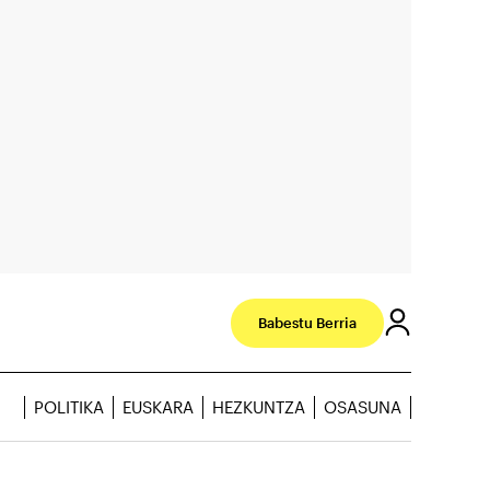
Babestu Berria
POLITIKA
EUSKARA
HEZKUNTZA
OSASUNA