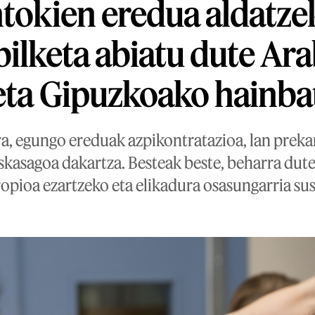
ntokien eredua aldatze
bilketa abiatu dute Ar
eta Gipuzkoako hainbat
a, egungo ereduak azpikontratazioa, lan prekar
eskasagoa dakartza. Besteak beste, beharra dute
ropioa ezartzeko eta elikadura osasungarria su