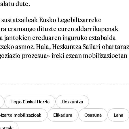
alatu dute.
 sustatzaileak Eusko Legebiltzarreko
ra eramango dituzte euren aldarrikapenak
a jantokien ereduaren inguruko eztabaida
atzeko asmoz. Hala, Hezkuntza Sailari ohartaraz
oziazio prozesua» ireki ezean mobilizazioetan
Hego Euskal Herria
Hezkuntza
izarte mobilizazioak
Elikadura
Osasuna
Lana
intzak