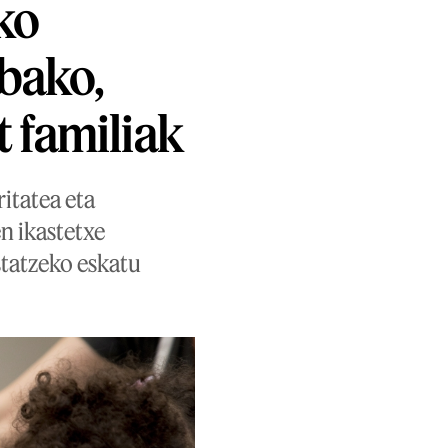
ko
abako,
 familiak
itatea eta
n ikastetxe
statzeko eskatu