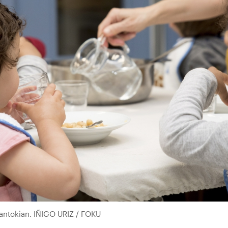
jantokian. IÑIGO URIZ / FOKU