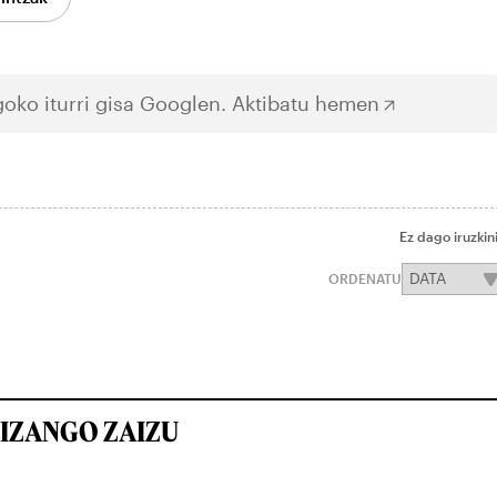
oko iturri gisa Googlen.
Aktibatu hemen
Ez dago iruzkin
ORDENATU
IZANGO ZAIZU