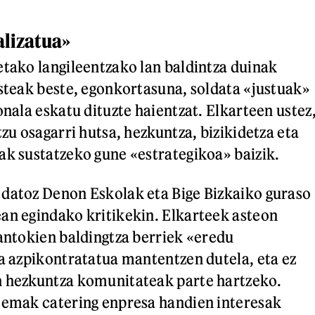
alizatua»
etako langileentzako lan baldintza duinak
esteak beste, egonkortasuna, soldata «justuak»
onala eskatu dituzte haientzat. Elkarteen ustez
tzu osagarri hutsa, hezkuntza, bizikidetza eta
ak sustatzeko gune «estrategikoa» baizik.
datoz Denon Eskolak eta Bige Bizkaiko guraso
an egindako kritikekin. Elkarteek asteon
jantokien baldingtza berriek «eredu
ta azpikontratatua mantentzen dutela, eta ez
n hezkuntza komunitateak parte hartzeko.
temak catering enpresa handien interesak