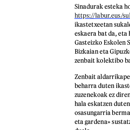
Sinadurak esteka ho
https://labur.eus/
ikastetxeetan sukal
eskaera bat da, eta 
Gasteizko Eskolen S
Bizkaian eta Gipuzko
zenbait kolektibo b
Zenbait aldarrikape
beharra duten ikast
zuzenekoak ez dire
hala eskatzen duten
osasungarria bermat
eta gardena» sustat