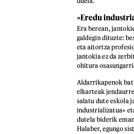
duela.
«Eredu industri
Era berean, jantoki
galdegin dituzte: b
eta aitortza profesi
jantokia ez da zerbi
ohitura osasungarri
Aldarrikapenok bat 
elkarteak jendaurre
salatu dute eskola 
industrializatua» e
dutela biderik ema
Halaber, egungo sis