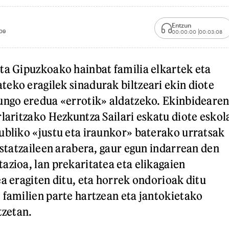
Entzun
:09
00:00:00
00:03:08
ta Gipuzkoako hainbat familia elkartek eta
eko eragilek sinadurak biltzeari ekin diote
ungo eredua «errotik» aldatzeko. Ekinbideare
rlaritzako Hezkuntza Sailari eskatu diote eskol
ubliko «justu eta iraunkor» baterako urratsak
ustatzaileen arabera, gaur egun indarrean den
azioa, lan prekaritatea eta elikagaien
ea eragiten ditu, eta horrek ondorioak ditu
 familien parte hartzean eta jantokietako
tzetan.