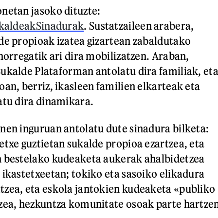
netan jasoko dituzte:
sukaldeakSinadurak
. Sustatzaileen arabera,
de propioak izatea gizartean zabaldutako
horregatik ari dira mobilizatzen. Araban,
ukalde Plataforman antolatu dira familiak, et
an, berriz, ikasleen familien elkarteak eta
atu dira dinamikara.
nen inguruan antolatu dute sinadura bilketa:
etxe guztietan sukalde propioa ezartzea, eta
n bestelako kudeaketa aukerak ahalbidetzea
 ikastetxeetan; tokiko eta sasoiko elikadura
zea, eta eskola jantokien kudeaketa «publiko
zea, hezkuntza komunitate osoak parte hartze