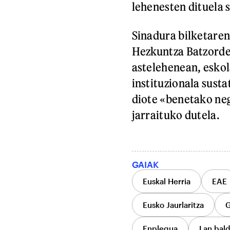
lehenesten dituela s
Sinadura bilketaren
Hezkuntza Batzorde
astelehenean, eskol
instituzionala sust
diote «benetako neg
jarraituko dutela.
GAIAK
Euskal Herria
EAE
Eusko Jaurlaritza
G
Enplegua
Lan bald