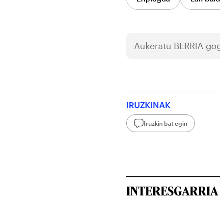
Aukeratu
BERRIA
gog
IRUZKINAK
Iruzkin bat egin
INTERESGARRIA 