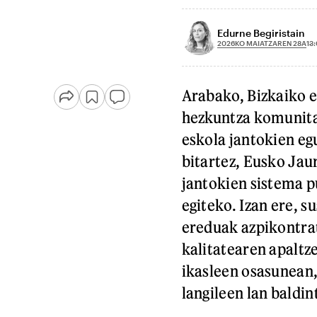
Edurne Begiristain
2026KO MAIATZAREN 28A
13
Arabako, Bizkaiko e
hezkuntza komunitat
eskola jantokien eg
bitartez, Eusko Jau
jantokien sistema p
egiteko. Izan ere, s
ereduak azpikontrat
kalitatearen apaltz
ikasleen osasunean,
langileen lan baldin