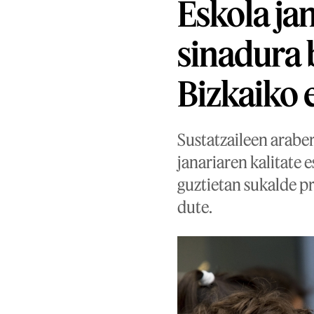
Eskola ja
sinadura 
Bizkaiko 
Sustatzaileen araber
janariaren kalitate 
guztietan sukalde p
dute.