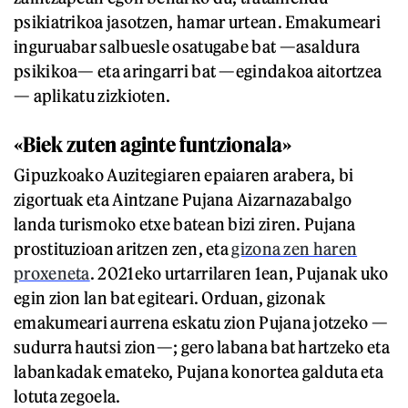
psikiatrikoa jasotzen, hamar urtean. Emakumeari
inguruabar salbuesle osatugabe bat —asaldura
psikikoa— eta aringarri bat —egindakoa aitortzea
— aplikatu zizkioten.
«Biek zuten aginte funtzionala»
Gipuzkoako Auzitegiaren epaiaren arabera, bi
zigortuak eta Aintzane Pujana Aizarnazabalgo
landa turismoko etxe batean bizi ziren. Pujana
prostituzioan aritzen zen, eta
gizona zen haren
proxeneta
. 2021eko urtarrilaren 1ean, Pujanak uko
egin zion lan bat egiteari. Orduan, gizonak
emakumeari aurrena eskatu zion Pujana jotzeko —
sudurra hautsi zion—; gero labana bat hartzeko eta
labankadak emateko, Pujana konortea galduta eta
lotuta zegoela.