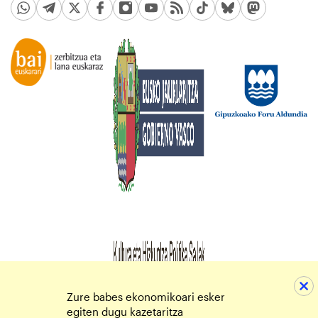
Zure babes ekonomikoari esker
egiten dugu kazetaritza