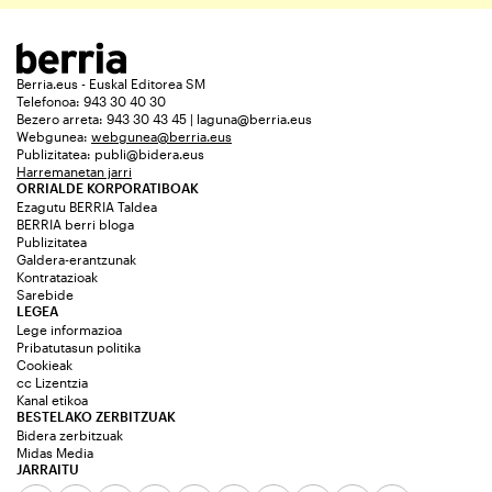
Berria.eus - Euskal Editorea SM
Telefonoa: 943 30 40 30
Bezero arreta: 943 30 43 45 | laguna@berria.eus
Webgunea:
webgunea@berria.eus
Publizitatea:
publi@bidera.eus
Harremanetan jarri
ORRIALDE KORPORATIBOAK
Ezagutu BERRIA Taldea
BERRIA berri bloga
Publizitatea
Galdera-erantzunak
Kontratazioak
Sarebide
LEGEA
Lege informazioa
Pribatutasun politika
Cookieak
cc Lizentzia
Kanal etikoa
BESTELAKO ZERBITZUAK
Bidera zerbitzuak
Midas Media
JARRAITU