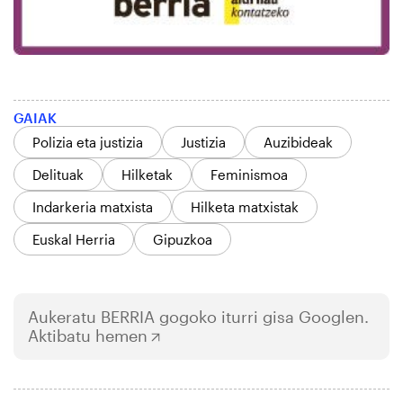
GAIAK
Polizia eta justizia
Justizia
Auzibideak
Delituak
Hilketak
Feminismoa
Indarkeria matxista
Hilketa matxistak
Euskal Herria
Gipuzkoa
Aukeratu
BERRIA
gogoko iturri gisa Googlen.
Aktibatu hemen