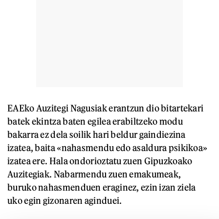
EAEko Auzitegi Nagusiak erantzun dio bitartekari
batek ekintza baten egilea erabiltzeko modu
bakarra ez dela soilik hari beldur gaindiezina
izatea, baita «nahasmendu edo asaldura psikikoa»
izatea ere. Hala ondorioztatu zuen Gipuzkoako
Auzitegiak. Nabarmendu zuen emakumeak,
buruko nahasmenduen eraginez, ezin izan ziela
uko egin gizonaren aginduei.