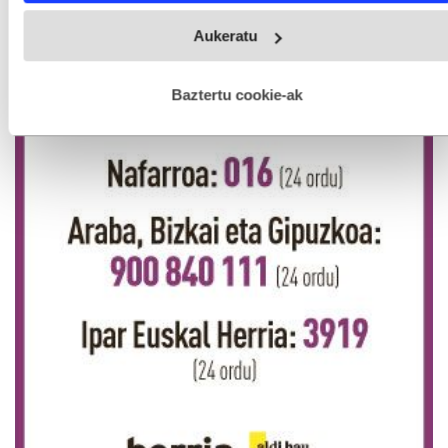
Webgune honek cookie propioak eta hirugarrenen cookie-
Aukeratu
fitxategiak erabiltzen ditu. Zure esperientzia eta zerbitzuak
hobetzeko asmoz, cookie teknologiaz baliatzen gara. Ohar
hau onartuz gero, teknologia hori erabiltzeko baimen
esplizitua ematen diguzu.
Gehiago irakurri
Baztertu cookie-ak