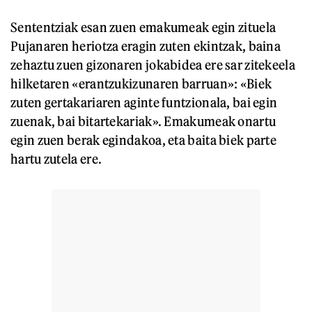
Sententziak esan zuen emakumeak egin zituela
Pujanaren heriotza eragin zuten ekintzak, baina
zehaztu zuen gizonaren jokabidea ere sar zitekeela
hilketaren «erantzukizunaren barruan»: «Biek
zuten gertakariaren aginte funtzionala, bai egin
zuenak, bai bitartekariak». Emakumeak onartu
egin zuen berak egindakoa, eta baita biek parte
hartu zutela ere.