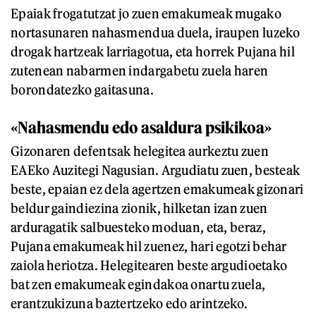
Epaiak frogatutzat jo zuen emakumeak mugako
nortasunaren nahasmendua duela, iraupen luzeko
drogak hartzeak larriagotua, eta horrek Pujana hil
zutenean nabarmen indargabetu zuela haren
borondatezko gaitasuna.
«Nahasmendu edo asaldura psikikoa»
Gizonaren defentsak helegitea aurkeztu zuen
EAEko Auzitegi Nagusian. Argudiatu zuen, besteak
beste, epaian ez dela agertzen emakumeak gizonari
beldur gaindiezina zionik, hilketan izan zuen
arduragatik salbuesteko moduan, eta, beraz,
Pujana emakumeak hil zuenez, hari egotzi behar
zaiola heriotza. Helegitearen beste argudioetako
bat zen emakumeak egindakoa onartu zuela,
erantzukizuna baztertzeko edo arintzeko.