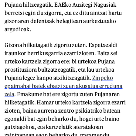
Pujana hiltzeagatik. EAEko Auzitegi Nagusiak
berretsi egin du zigorra, eta ez ditu aintzat hartu
gizonaren defentsak helegitean aurkeztutako
argudioak.
Gizona hilketagatik zigortu zuten. Espetxealdi
iraunkor berrikusgarria ezarri zioten. Baita sei
urteko kartzela zigorra ere: bi urtekoa Pujana
prostituziora bultzatzeagatik, eta lau urtekoa
Pujana legez kanpo atxikitzeagatik.
Zinpeko
epaimahai batek ebatzi zuen akusatua erruduna
zela
. Emakume bat ere zigortu zuten Pujanaren
hilketagatik. Hamar urteko kartzela zigorra ezarri
zioten, baina aurrena zentro psikiatriko batean
egonaldi bat egin beharko du, hogei urte baino
gutxiagokoa, eta kartzelatik ateratakoan
zaintzapean egon beharko du, tratamendu