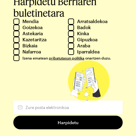
Harpidetu Berriaren
buletinetara
Mendia
Arratsaldekoa
Goizekoa
Badok
Astekaria
Kinka
Kazetaritza
Gipuzkoa
Bizkaia
Araba
Nafarroa
Iparraldea
Izena ematean
pribatutasun politika
onartzen duzu.