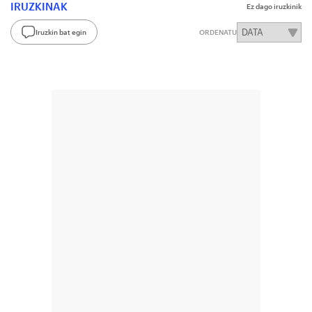
IRUZKINAK
Ez dago iruzkinik
Iruzkin bat egin
ORDENATU