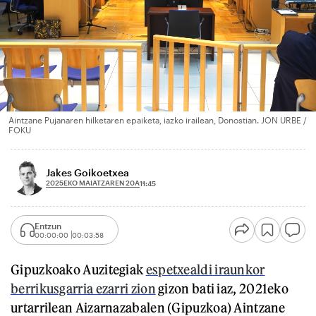
Aintzane Pujanaren hilketaren epaiketa, iazko irailean, Donostian. JON URBE /
FOKU
Jakes Goikoetxea
2025EKO MAIATZAREN 20A
11:45
Entzun
00:00:00
00:03:58
Gipuzkoako Auzitegiak
espetxealdi iraunkor
berrikusgarria ezarri zion
gizon bati iaz, 2021eko
urtarrilean Aizarnazabalen (Gipuzkoa) Aintzane