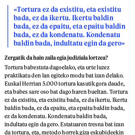
«Tortura ez da existitu, eta existitu
bada, ez da ikertu. Ikertu baldin
bada, ez da epaitu, eta epaitu baldin
bada, ez da kondenatu. Kondenatu
baldin bada, indultatu egin da gero»
Zergatik da hain zaila egia judiziala lortzea?
Tortura babestuta dagoelako, eta urte luzez
praktikatu den lan egiteko modu bat izan delako.
Euskal Herrian 5.000 tortura kasutik gora daude,
eta babes sare oso bat dago haren bueltan. Tortura
ez da existitu, eta existitu bada, ez da ikertu. Ikertu
baldin bada, ez da epaitu, eta epaitu baldin bada,
ez da kondenatu. Kondenatu baldin bada,
indultatu egin da gero. Estatuaren tresna bat izan
da tortura, eta, metodo horrek giza eskubideekin