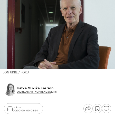
JON URBE / FOKU
Iratxe Muxika Karrion
2026KO MARTXOAREN 23A
13:15
Entzun
00:00:00
00:04:24