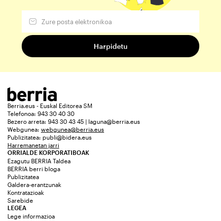
Berria.eus - Euskal Editorea SM
Telefonoa: 943 30 40 30
Bezero arreta: 943 30 43 45 | laguna@berria.eus
Webgunea:
webgunea@berria.eus
Publizitatea:
publi@bidera.eus
Harremanetan jarri
ORRIALDE KORPORATIBOAK
Ezagutu BERRIA Taldea
BERRIA berri bloga
Publizitatea
Galdera-erantzunak
Kontratazioak
Sarebide
LEGEA
Lege informazioa