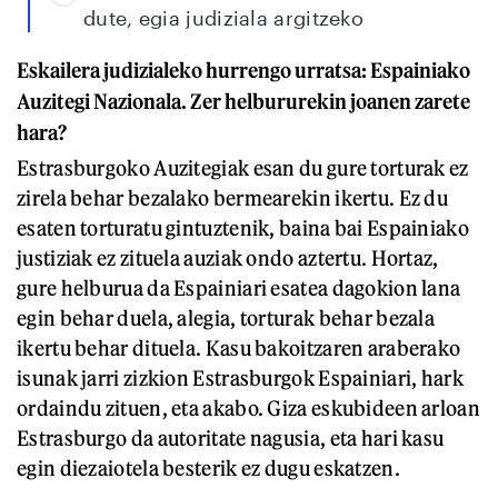
dute, egia judiziala argitzeko
Eskailera judizialeko hurrengo urratsa: Espainiako
Auzitegi Nazionala. Zer helbururekin joanen zarete
hara?
Estrasburgoko Auzitegiak esan du gure torturak ez
zirela behar bezalako bermearekin ikertu. Ez du
esaten torturatu gintuztenik, baina bai Espainiako
justiziak ez zituela auziak ondo aztertu. Hortaz,
gure helburua da Espainiari esatea dagokion lana
egin behar duela, alegia, torturak behar bezala
ikertu behar dituela. Kasu bakoitzaren araberako
isunak jarri zizkion Estrasburgok Espainiari, hark
ordaindu zituen, eta akabo. Giza eskubideen arloan
Estrasburgo da autoritate nagusia, eta hari kasu
egin diezaiotela besterik ez dugu eskatzen.