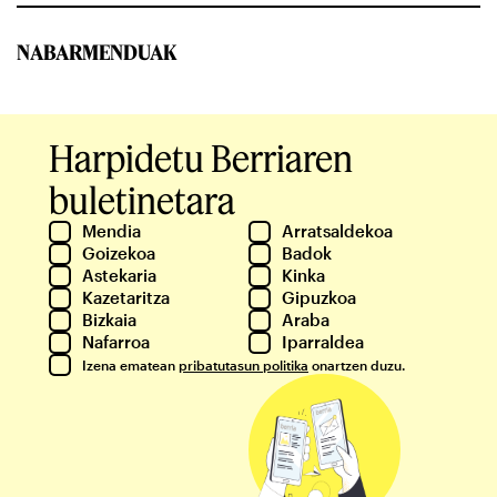
NABARMENDUAK
Harpidetu Berriaren
buletinetara
Mendia
Arratsaldekoa
Goizekoa
Badok
Astekaria
Kinka
Kazetaritza
Gipuzkoa
Bizkaia
Araba
Nafarroa
Iparraldea
Izena ematean
pribatutasun politika
onartzen duzu.