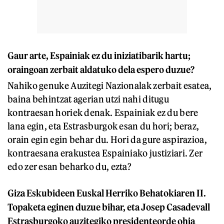
Gaur arte, Espainiak ez du iniziatibarik hartu;
oraingoan zerbait aldatuko dela espero duzue?
Nahiko genuke Auzitegi Nazionalak zerbait esatea,
baina behintzat agerian utzi nahi ditugu
kontraesan horiek denak. Espainiak ez du bere
lana egin, eta Estrasburgok esan du hori; beraz,
orain egin egin behar du. Hori da gure aspirazioa,
kontraesana erakustea Espainiako justiziari. Zer
edo zer esan beharko du, ezta?
Giza Eskubideen Euskal Herriko Behatokiaren II.
Topaketa eginen duzue bihar, eta Josep Casadevall
Estrasburgoko auzitegiko presidenteorde ohia