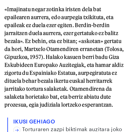
«Imajinatu negar zotinka iristen dela bat
epailearen aurrera, edo aurpegia txikituta, eta
epaileak ez duela ezer egiten. Berdin-berdin
jarraitzen duela aurrera, ezer gertatuko ez balitz
bezala». Ez behin, eta ez bitan; «askotan» gertatu
da hori, Martxelo Otamendiren erranetan (Tolosa,
Gipuzkoa, 1957). Halako kasuen berri badu Giza
Eskubideen Europako Auzitegiak, eta hamar aldiz
zigortu du Espainiako Estatua, aurpegiratuta ez
dituela behar bezala ikertu euskal herritarrek
jarritako tortura salaketak. Otamendirena da
salaketa horietako bat, eta berriz abiatu dute
prozesua, egia judiziala lortzeko esperantzan.
IKUSI GEHIAGO
Torturaren zazpi biktimak auzitara joko