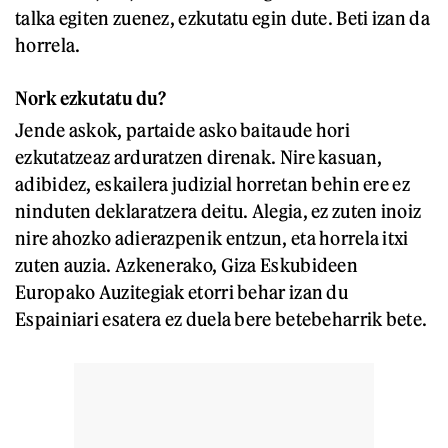
talka egiten zuenez, ezkutatu egin dute. Beti izan da
horrela.
Nork ezkutatu du?
Jende askok, partaide asko baitaude hori
ezkutatzeaz arduratzen direnak. Nire kasuan,
adibidez, eskailera judizial horretan behin ere ez
ninduten deklaratzera deitu. Alegia, ez zuten inoiz
nire ahozko adierazpenik entzun, eta horrela itxi
zuten auzia. Azkenerako, Giza Eskubideen
Europako Auzitegiak etorri behar izan du
Espainiari esatera ez duela bere betebeharrik bete.