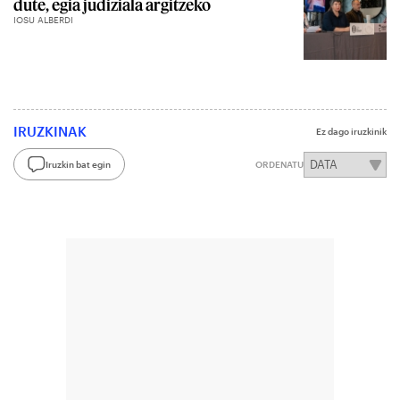
dute, egia judiziala argitzeko
IOSU ALBERDI
IRUZKINAK
Ez dago iruzkinik
Iruzkin bat egin
ORDENATU