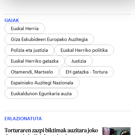
GAIAK
Euskal Herria
Giza Eskubideen Europako Auzitegia
Polizia eta justizia
Euskal Herriko politika
Euskal Herriko gatazka
Justizia
Otamendi, Martxelo
EH gatazka - Tortura
Espainiako Auzitegi Nazionala
Euskaldunon Egunkaria auzia
ERLAZIONATUTA
Torturaren zazpi biktimak auzitara joko