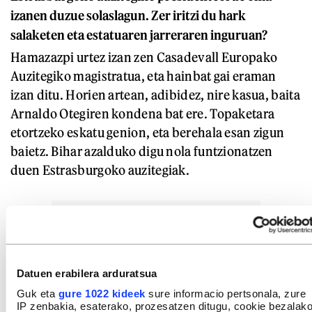
izanen duzue solaslagun. Zer iritzi du hark
salaketen eta estatuaren jarreraren inguruan?
Hamazazpi urtez izan zen Casadevall Europako
Auzitegiko magistratua, eta hainbat gai eraman
izan ditu. Horien artean, adibidez, nire kasua, baita
Arnaldo Otegiren kondena bat ere. Topaketara
etortzeko eskatu genion, eta berehala esan zigun
baietz. Bihar azalduko digu nola funtzionatzen
duen Estrasburgoko auzitegiak.
Datuen erabilera arduratsua
Guk eta
gure 1022 kideek
sure informacio pertsonala, zure
IP zenbakia, esaterako, prozesatzen ditugu, cookie bezalak