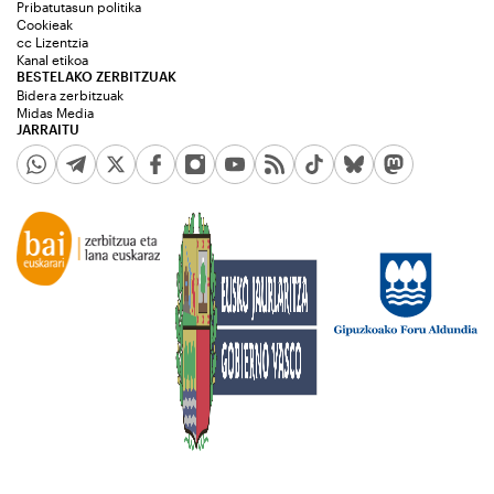
Pribatutasun politika
Cookieak
cc Lizentzia
Kanal etikoa
BESTELAKO ZERBITZUAK
Bidera zerbitzuak
Midas Media
JARRAITU