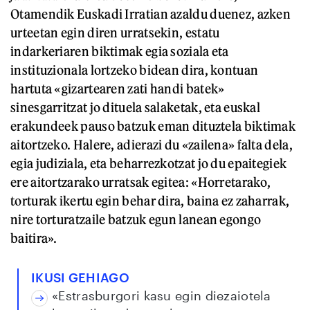
Otamendik Euskadi Irratian azaldu duenez, azken
urteetan egin diren urratsekin, estatu
indarkeriaren biktimak egia soziala eta
instituzionala lortzeko bidean dira, kontuan
hartuta «gizartearen zati handi batek»
sinesgarritzat jo dituela salaketak, eta euskal
erakundeek pauso batzuk eman dituztela biktimak
aitortzeko. Halere, adierazi du «zailena» falta dela,
egia judiziala, eta beharrezkotzat jo du epaitegiek
ere aitortzarako urratsak egitea: «Horretarako,
torturak ikertu egin behar dira, baina ez zaharrak,
nire torturatzaile batzuk egun lanean egongo
baitira».
IKUSI GEHIAGO
«Estrasburgori kasu egin diezaiotela