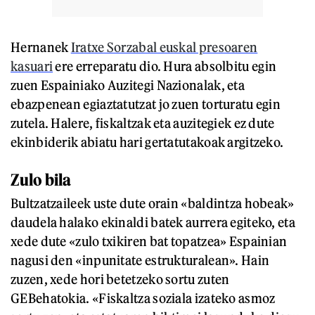
Hernanek
Iratxe Sorzabal euskal presoaren
kasuari
ere erreparatu dio. Hura absolbitu egin
zuen Espainiako Auzitegi Nazionalak, eta
ebazpenean egiaztatutzat jo zuen torturatu egin
zutela. Halere, fiskaltzak eta auzitegiek ez dute
ekinbiderik abiatu hari gertatutakoak argitzeko.
Zulo bila
Bultzatzaileek uste dute orain «baldintza hobeak»
daudela halako ekinaldi batek aurrera egiteko, eta
xede dute «zulo txikiren bat topatzea» Espainian
nagusi den «inpunitate estrukturalean». Hain
zuzen, xede hori betetzeko sortu zuten
GEBehatokia. «Fiskaltza soziala izateko asmoz