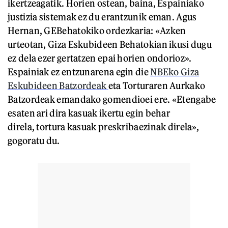
ikertzeagatik. Horien ostean, baina, Espainiako
justizia sistemak ez du erantzunik eman. Agus
Hernan, GEBehatokiko ordezkaria: «Azken
urteotan, Giza Eskubideen Behatokian ikusi dugu
ez dela ezer gertatzen epai horien ondorioz».
Espainiak ez entzunarena egin die
NBEko Giza
Eskubideen Batzordeak
eta Torturaren Aurkako
Batzordeak emandako gomendioei ere. «Etengabe
esaten ari dira kasuak ikertu egin behar
direla, tortura kasuak preskribaezinak direla»,
gogoratu du.