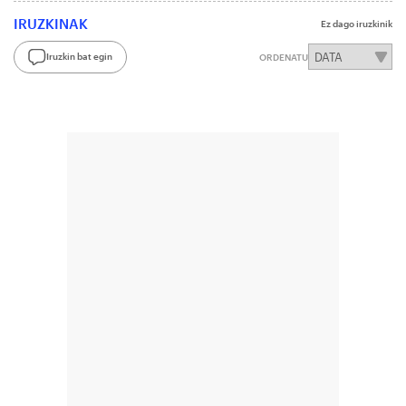
IRUZKINAK
Ez dago iruzkinik
Iruzkin bat egin
ORDENATU