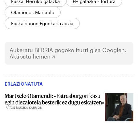
Euskal Herriko gatazka
EH gatazka - Tortura
Otamendi, Martxelo
Euskaldunon Egunkaria auzia
Aukeratu
BERRIA
gogoko iturri gisa Googlen.
Aktibatu hemen
ERLAZIONATUTA
Martxelo Otamendi:
«Estrasburgori kasu
egin diezaiotela besterik ez dugu eskatzen»
IRATXE MUXIKA KARRION