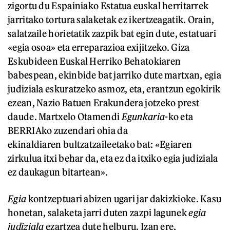
zigortu du Espainiako Estatua euskal herritarrek
jarritako tortura salaketak ez ikertzeagatik. Orain,
salatzaile horietatik zazpik bat egin dute, estatuari
«egia osoa» eta erreparazioa exijitzeko. Giza
Eskubideen Euskal Herriko Behatokiaren
babespean, ekinbide bat jarriko dute martxan, egia
judiziala eskuratzeko asmoz, eta, erantzun egokirik
ezean, Nazio Batuen Erakundera jotzeko prest
daude. Martxelo Otamendi
Egunkaria
-ko eta
BERRIAko zuzendari ohia da
ekinaldiaren bultzatzaileetako bat: «Egiaren
zirkulua itxi behar da, eta ez da itxiko egia judiziala
ez daukagun bitartean».
Egia
kontzeptuari abizen ugari jar dakizkioke. Kasu
honetan, salaketa jarri duten zazpi lagunek
egia
judiziala
ezartzea dute helburu. Izan ere,