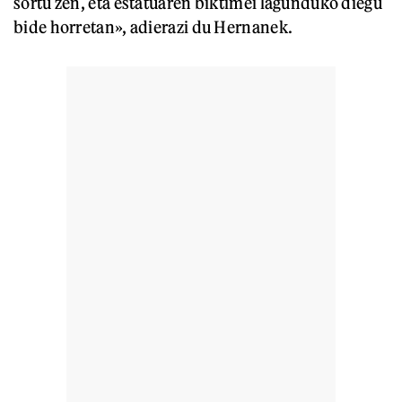
sortu zen, eta estatuaren biktimei lagunduko diegu
bide horretan», adierazi du Hernanek.