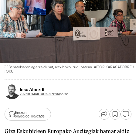
GEBehatokiaren agerraldi bat, artxiboko irudi batean. AITOR KARASATORRE /
FOKU
Iosu Alberdi
2026KO MARTXOAREN 23A
10:30
Entzun
00:00:00
00:05:53
Giza Eskubideen Europako Auzitegiak hamar aldiz