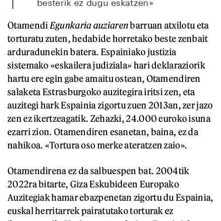
besterik ez dugu eskatzen»
Otamendi
Egunkaria auziaren
barruan atxilotu eta
torturatu zuten, hedabide horretako beste zenbait
arduradunekin batera. Espainiako justizia
sistemako «eskailera judiziala» hari deklaraziorik
hartu ere egin gabe amaitu ostean, Otamendiren
salaketa Estrasburgoko auzitegira iritsi zen, eta
auzitegi hark Espainia zigortu zuen 2013an, zer jazo
zen ez ikertzeagatik. Zehazki, 24.000 euroko isuna
ezarri zion. Otamendiren esanetan, baina, ez da
nahikoa. «Tortura oso merke ateratzen zaio».
Otamendirena ez da salbuespen bat. 2004tik
2022ra bitarte, Giza Eskubideen Europako
Auzitegiak hamar ebazpenetan zigortu du Espainia,
euskal herritarrek pairatutako torturak ez