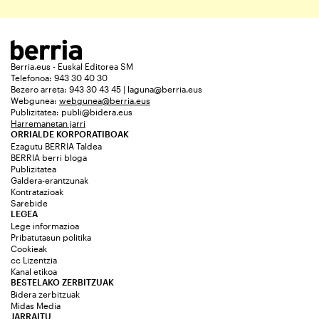
Berria.eus - Euskal Editorea SM
Telefonoa: 943 30 40 30
Bezero arreta: 943 30 43 45 | laguna@berria.eus
Webgunea:
webgunea@berria.eus
Publizitatea:
publi@bidera.eus
Harremanetan jarri
ORRIALDE KORPORATIBOAK
Ezagutu BERRIA Taldea
BERRIA berri bloga
Publizitatea
Galdera-erantzunak
Kontratazioak
Sarebide
LEGEA
Lege informazioa
Pribatutasun politika
Cookieak
cc Lizentzia
Kanal etikoa
BESTELAKO ZERBITZUAK
Bidera zerbitzuak
Midas Media
JARRAITU