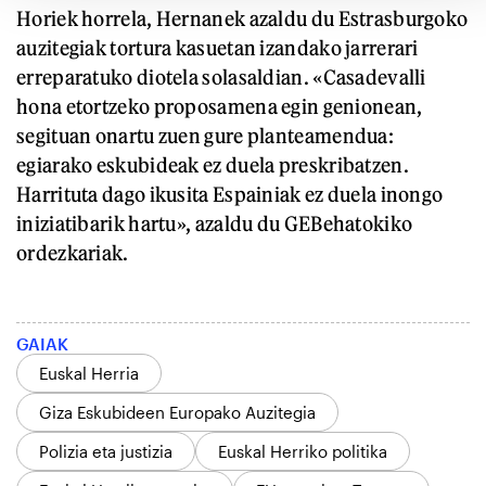
Horiek horrela, Hernanek azaldu du Estrasburgoko
auzitegiak tortura kasuetan izandako jarrerari
erreparatuko diotela solasaldian. «Casadevalli
hona etortzeko proposamena egin genionean,
segituan onartu zuen gure planteamendua:
egiarako eskubideak ez duela preskribatzen.
Harrituta dago ikusita Espainiak ez duela inongo
iniziatibarik hartu», azaldu du GEBehatokiko
ordezkariak.
GAIAK
Euskal Herria
Giza Eskubideen Europako Auzitegia
Polizia eta justizia
Euskal Herriko politika