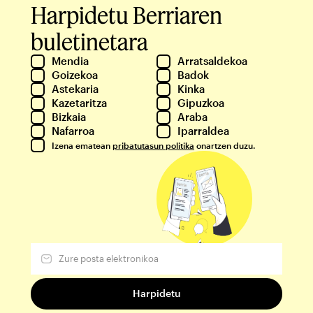
Harpidetu Berriaren
buletinetara
Mendia
Arratsaldekoa
Goizekoa
Badok
Astekaria
Kinka
Kazetaritza
Gipuzkoa
Bizkaia
Araba
Nafarroa
Iparraldea
Izena ematean
pribatutasun politika
onartzen duzu.