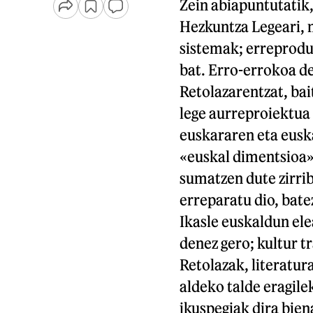
Zein abiapuntutatik
Hezkuntza Legeari, 
sistemak; erreproduz
bat. Erro-errokoa de
Retolazarentzat, bai
lege aurreproiektua k
euskararen eta eusk
«euskal dimentsioa»
sumatzen dute zirrib
erreparatu dio, bate
Ikasle euskaldun el
denez gero; kultur tr
Retolazak, literatur
aldeko talde eragile
ikuspegiak dira bien