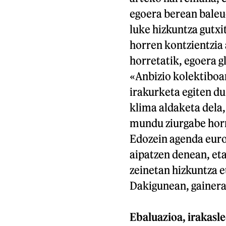
egoera berean baleu
luke hizkuntza gutxi
horren kontzientzia a
horretatik, egoera g
«Anbizio kolektiboa
irakurketa egiten du
klima aldaketa dela, 
mundu ziurgabe horre
Edozein agenda euro
aipatzen denean, eta
zeinetan hizkuntza e
Dakigunean, gainera,
Ebaluazioa, irakasl