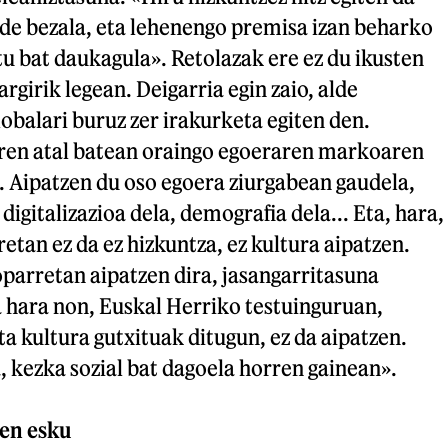
de bezala, eta lehenengo premisa izan beharko
tu bat daukagula». Retolazak ere ez du ikusten
rgirik legean. Deigarria egin zaio, alde
lobalari buruz zer irakurketa egiten den.
ren atal batean oraingo egoeraren markoaren
. Aipatzen du oso egoera ziurgabean gaudela,
digitalizazioa dela, demografia dela... Eta, hara,
tan ez da ez hizkuntza, ez kultura aipatzen.
parretan aipatzen dira, jasangarritasuna
 hara non, Euskal Herriko testuinguruan,
ta kultura gutxituak ditugun, ez da aipatzen.
 kezka sozial bat dagoela horren gainean».
een esku