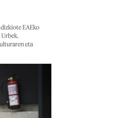
n dizkiote EAEko
a Urbek.
ulturaren eta