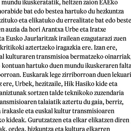
, mundu ikuskeratatik, heltzen zaion EAEko
norabide bat edo bestea hartuko du hezkuntza
ituko eta elikatuko du errealitate bat edo best
n auzia da hori Arantxa Urbe eta Iratxe
ta Eusko Jaurlaritzak irailean ezagutarazi zuen
ritikoki aztertzeko iragazkia ere. Izan ere,
al kulturaren transmisioa bermatzeko oinarriak
 kontuan hartuko duen mundu ikuskeraren falt
orroan. Euskarak lege zirriborroan duen lekuar
z ere, Urbek, hezitzaile, Hik Hasiko kide eta
eaniztunak sortzen talde teknikoko zuzendaria
ansmisioaren talaiatik aztertu du gaia, berriz,
a irakasle eta euskal kultur transmisioaren
ko kideak. Gurutzatzen eta elkar elikatzen diren
ak, ordea, hizkuntza eta kultura elkarren