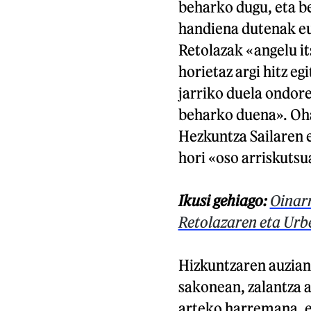
beharko dugu, eta b
handiena dutenak eu
Retolazak «angelu its
horietaz argi hitz e
jarriko duela ondor
beharko duena». Oha
Hezkuntza Sailaren e
hori «oso arriskutsu
Ikusi gehiago:
Oinarr
Retolazaren eta Urb
Hizkuntzaren auzian,
sakonean, zalantza 
arteko harremana, el