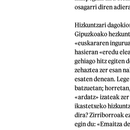
osagarri diren adiera
Hizkuntzari dagokion
Gipuzkoako hezkuntz
«euskararen inguruan
hasieran «eredu elea
gehiago hitz egiten 
zehaztea zer esan na
esaten denean. Lege 
batzuetan; horretan
«ardatz» izateak zer
ikastetxeko hizkunt
dira? Zirriborroak e
egin du: «Emaitza de