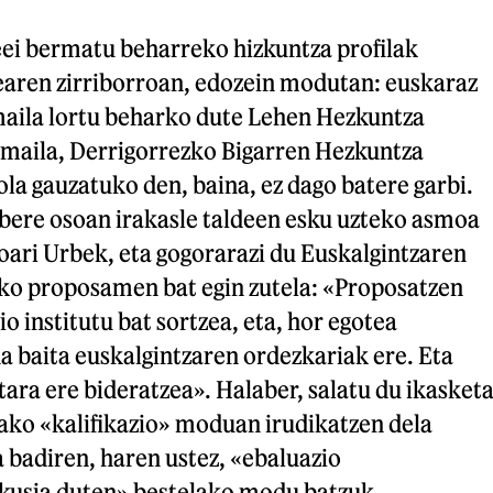
eei bermatu beharreko hizkuntza profilak
earen zirriborroan, edozein modutan: euskaraz
 maila lortu beharko dute Lehen Hezkuntza
 maila, Derrigorrezko Bigarren Hezkuntza
la gauzatuko den, baina, ez dago batere garbi.
bere osoan irakasle taldeen esku uzteko asmoa
roari Urbek, eta gogorarazi du Euskalgintzaren
ako proposamen bat egin zutela: «Proposatzen
o institutu bat sortzea, eta, hor egotea
a baita euskalgintzaren ordezkariak ere. Eta
etara ere bideratzea». Halaber, salatu du ikasket
ko «kalifikazio» moduan irudikatzen dela
a badiren, haren ustez, «ebaluazio
rikusia duten» bestelako modu batzuk,