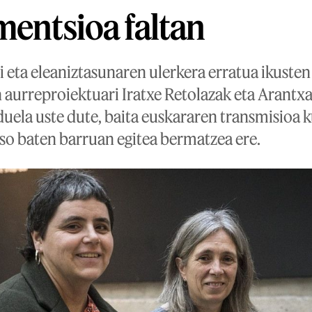
mentsioa faltan
i eta eleaniztasunaren ulerkera erratua ikuste
aurreproiektuari Iratxe Retolazak eta Arantx
uela uste dute, baita euskararen transmisioa k
o baten barruan egitea bermatzea ere.