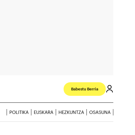
Babestu Berria
POLITIKA
EUSKARA
HEZKUNTZA
OSASUNA