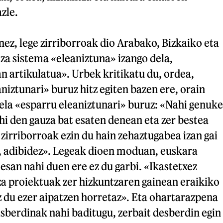
zle.
ez, lege zirriborroak dio Arabako, Bizkaiko eta
a sistema «eleaniztuna» izango dela,
 artikulatua». Urbek kritikatu du, ordea,
niztunari» buruz hitz egiten bazen ere, orain
dela «esparru eleaniztunari» buruz: «Nahi genuke
hi den gauza bat esaten denean eta zer bestea
zirriborroak ezin du hain zehaztugabea izan gai
, adibidez». Legeak dioen moduan, euskara
 esan nahi duen ere ez du garbi. «Ikastetxez
za proiektuak zer hizkuntzaren gainean eraikiko
z du ezer aipatzen horretaz». Eta ohartarazpena
sberdinak nahi baditugu, zerbait desberdin egin