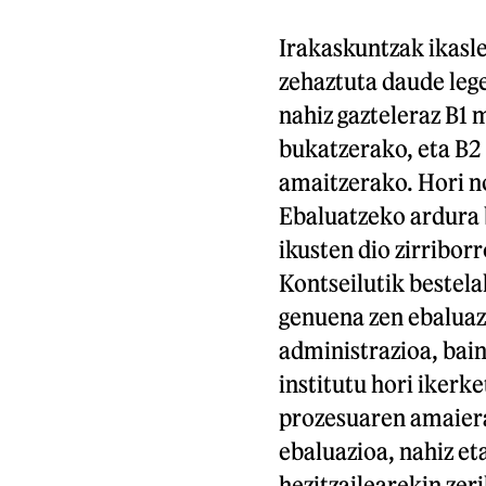
Irakaskuntzak ikasl
zehaztuta daude leg
nahiz gazteleraz B1
bukatzerako, eta B2
amaitzerako. Hori no
Ebaluatzeko ardura 
ikusten dio zirribor
Kontseilutik bestel
genuena zen ebaluazi
administrazioa, bain
institutu hori ikerk
prozesuaren amaiera
ebaluazioa, nahiz et
hezitzailearekin ze