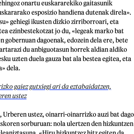
ehingoz onartu euskararekiko gaitasunik
skararako esposizio handiena dutenak direla».
u» gehiegi ikusten dizkio zirriborroari, eta
gitea ezinbestekotzat jo du, «legeak marko bat
en gobernuan dagoenak, edozein dela ere, bete
rtarazi du anbiguotasun horrek aldian aldiko
sku uzten duela gauza bat ala bestea egitea, eta
a» dela.
izko gaiez gutxiegi ari da eztabaidatzen,
eren ustez
 Urberen ustez, oinarri-oinarrizko auzi bat dago
askoren sorburuan: nola ulertzen den hizkuntzen
eaniztasuna. «Hiru hizkuntzez hitz egiten da