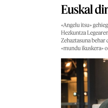
Euskal di
«Angelu itsu» gehieg
Hezkuntza Legearen 
Zehaztasuna behar d
«mundu ikuskera» os