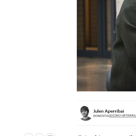
Julen Aperribai
2023KO URTARRIL
DONOSTIA