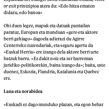
or exit
printzipioa atera du: «Edo hitza ematen
didazu, edo banoa»
Ohi duen legez, mapak eta datuak pantailan
paratuz, Europan eta munduan «gero eta aktore
berri gehiago» dagoela adierazi du Agirre
Centerreko zuzendariak, eta seguru agertu da
«Euskal Herria» ere izango dela aktore berri urte
batzuk barru. «Ez dakit noiz eta zer harreman
juridiko-politikorekin, baina izango da»; baita, uste
duenez, Eskozia, Flandria, Katalunia eta Quebec
ere.
Lana eta norabidea
«Euskadi ez dago munduko plazan, eta egon behar