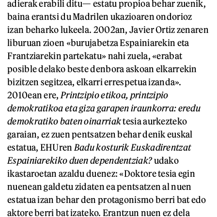
adierak erabili ditu— estatu propioa behar zuenik,
baina erantsi du Madrilen ukazioaren ondorioz
izan beharko lukeela. 2002an, Javier Ortiz zenaren
liburuan zioen «burujabetza Espainiarekin eta
Frantziarekin partekatu» nahi zuela, «erabat
posible delako beste denbora askoan elkarrekin
bizitzen segitzea, elkarri errespetua izanda».
2010ean ere,
Printzipio etikoa, printzipio
demokratikoa eta giza garapen iraunkorra: eredu
demokratiko baten oinarriak
tesia aurkezteko
garaian, ez zuen pentsatzen behar denik euskal
estatua, EHUren
Badu kosturik Euskadirentzat
Espainiarekiko duen dependentziak?
udako
ikastaroetan azaldu duenez: «Doktore tesia egin
nuenean galdetu zidaten ea pentsatzen al nuen
estatua izan behar den protagonismo berri bat edo
aktore berri bat izateko. Erantzun nuen ez dela