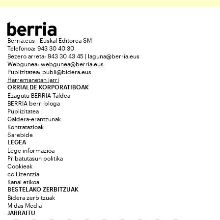
Berria.eus - Euskal Editorea SM
Telefonoa: 943 30 40 30
Bezero arreta: 943 30 43 45 | laguna@berria.eus
Webgunea:
webgunea@berria.eus
Publizitatea:
publi@bidera.eus
Harremanetan jarri
ORRIALDE KORPORATIBOAK
Ezagutu BERRIA Taldea
BERRIA berri bloga
Publizitatea
Galdera-erantzunak
Kontratazioak
Sarebide
LEGEA
Lege informazioa
Pribatutasun politika
Cookieak
cc Lizentzia
Kanal etikoa
BESTELAKO ZERBITZUAK
Bidera zerbitzuak
Midas Media
JARRAITU