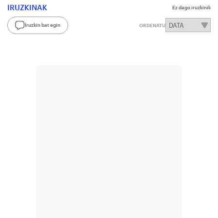
IRUZKINAK
Ez dago iruzkinik
Iruzkin bat egin
ORDENATU