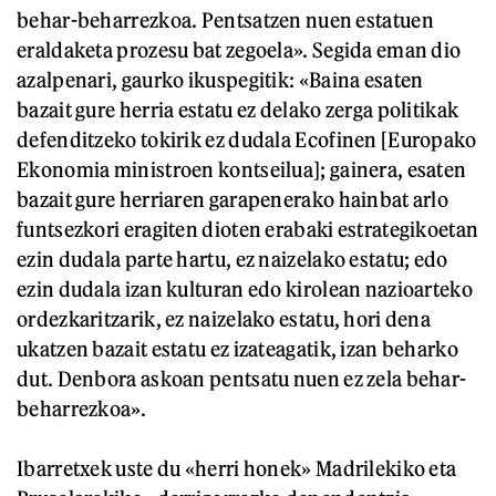
behar-beharrezkoa. Pentsatzen nuen estatuen
eraldaketa prozesu bat zegoela». Segida eman dio
azalpenari, gaurko ikuspegitik: «Baina esaten
bazait gure herria estatu ez delako zerga politikak
defenditzeko tokirik ez dudala Ecofinen [Europako
Ekonomia ministroen kontseilua]; gainera, esaten
bazait gure herriaren garapenerako hainbat arlo
funtsezkori eragiten dioten erabaki estrategikoetan
ezin dudala parte hartu, ez naizelako estatu; edo
ezin dudala izan kulturan edo kirolean nazioarteko
ordezkaritzarik, ez naizelako estatu, hori dena
ukatzen bazait estatu ez izateagatik, izan beharko
dut. Denbora askoan pentsatu nuen ez zela behar-
beharrezkoa».
Ibarretxek uste du «herri honek» Madrilekiko eta