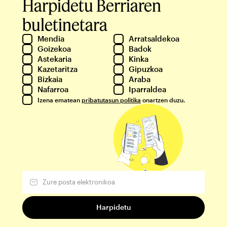
Harpidetu Berriaren
buletinetara
Mendia
Arratsaldekoa
Goizekoa
Badok
Astekaria
Kinka
Kazetaritza
Gipuzkoa
Bizkaia
Araba
Nafarroa
Iparraldea
Izena ematean
pribatutasun politika
onartzen duzu.