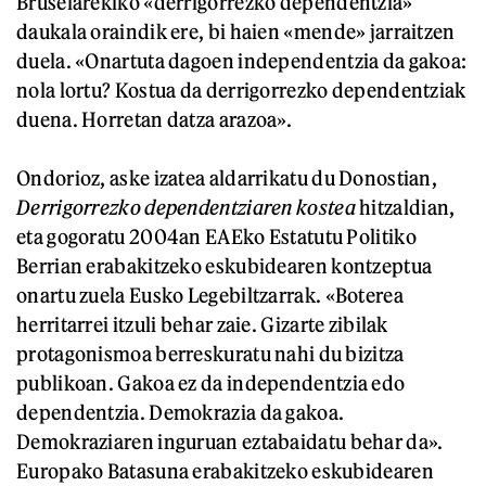
Bruselarekiko «derrigorrezko dependentzia»
daukala oraindik ere, bi haien «mende» jarraitzen
duela. «Onartuta dagoen independentzia da gakoa:
nola lortu? Kostua da derrigorrezko dependentziak
duena. Horretan datza arazoa».
Ondorioz, aske izatea aldarrikatu du Donostian,
Derrigorrezko dependentziaren kostea
hitzaldian,
eta gogoratu 2004an EAEko Estatutu Politiko
Berrian erabakitzeko eskubidearen kontzeptua
onartu zuela Eusko Legebiltzarrak. «Boterea
herritarrei itzuli behar zaie. Gizarte zibilak
protagonismoa berreskuratu nahi du bizitza
publikoan. Gakoa ez da independentzia edo
dependentzia. Demokrazia da gakoa.
Demokraziaren inguruan eztabaidatu behar da».
Europako Batasuna erabakitzeko eskubidearen