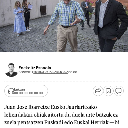
Enekoitz Esnaola
2018KO UZTAILAREN 20A
DONOSTIA
00:00
Entzun
00:00:00
00:00:00
Juan Jose Ibarretxe Eusko Jaurlaritzako
lehendakari ohiak aitortu du duela urte batzuk ez
zuela pentsatzen Euskadi edo Euskal Herriak —bi