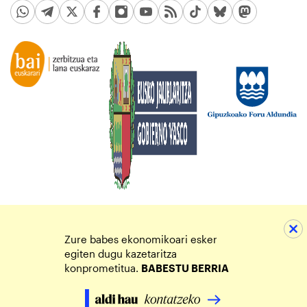
Zure babes ekonomikoari esker
egiten dugu kazetaritza
konprometitua.
BABESTU BERRIA