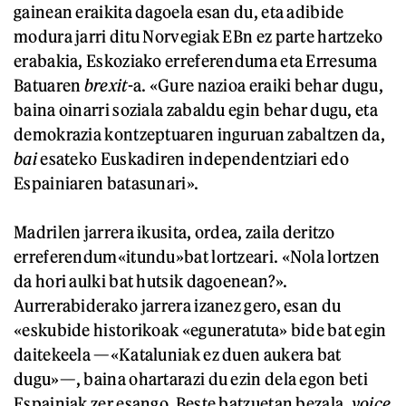
gainean eraikita dagoela esan du, eta adibide
modura jarri ditu Norvegiak EBn ez parte hartzeko
erabakia, Eskoziako erreferenduma eta Erresuma
Batuaren
brexit
-a. «Gure nazioa eraiki behar dugu,
baina oinarri soziala zabaldu egin behar dugu, eta
demokrazia kontzeptuaren inguruan zabaltzen da,
bai
esateko Euskadiren independentziari edo
Espainiaren batasunari».
Madrilen jarrera ikusita, ordea, zaila deritzo
erreferendum«itundu»bat lortzeari. «Nola lortzen
da hori aulki bat hutsik dagoenean?».
Aurrerabiderako jarrera izanez gero, esan du
«eskubide historikoak «eguneratuta» bide bat egin
daitekeela —«Kataluniak ez duen aukera bat
dugu»—, baina ohartarazi du ezin dela egon beti
Espainiak zer esango. Beste batzuetan bezala,
voice