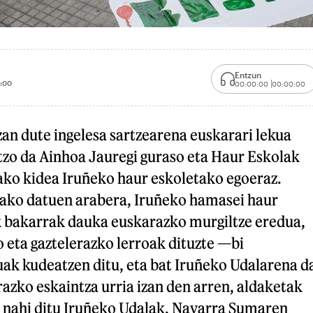
Entzun
:00
00:00:00
00:00:00
zan dute ingelesa sartzearena euskarari lekua
tzo da Ainhoa Jauregi guraso eta Haur Eskolak
ko kidea Iruñeko haur eskoletako egoeraz.
ako datuen arabera, Iruñeko hamasei haur
k bakarrak dauka euskarazko murgiltze eredua,
 eta gaztelerazko lerroak dituzte —bi
k kudeatzen ditu, eta bat Iruñeko Udalarena d
azko eskaintza urria izan den arren, aldaketak
n nahi ditu Iruñeko Udalak. Navarra Sumaren