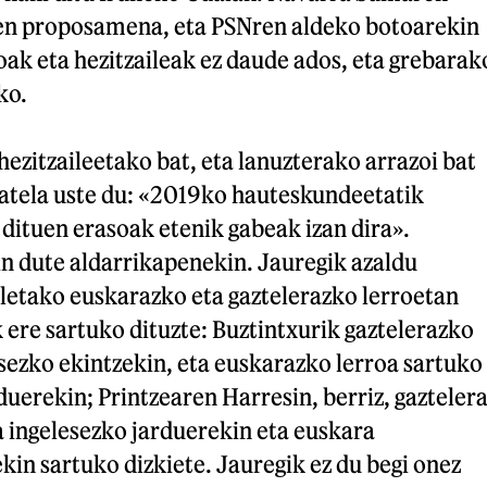
uen proposamena, eta PSNren aldeko botoarekin
ak eta hezitzaileak ez daude ados, eta grebarak
ko.
zitzaileetako bat, eta lanuzterako arrazoi bat
atela uste du: «2019ko hauteskundeetatik
dituen erasoak etenik gabeak izan dira».
in dute aldarrikapenekin. Jauregik azaldu
oletako euskarazko eta gaztelerazko lerroetan
 ere sartuko dituzte: Buztintxurik gaztelerazko
sezko ekintzekin, eta euskarazko lerroa sartuko
duerekin; Printzearen Harresin, berriz, gazteler
a ingelesezko jarduerekin eta euskara
kin sartuko dizkiete. Jauregik ez du begi onez