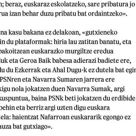
; beraz, euskaraz eskolatzeko, sare pribatura jo
rua izan behar duzu pribatu bat ordaintzeko».
ena kasu bakana ez delakoan, «gutxieneko
 du plataformak: hiria lau zatitan banatu, eta
 bakoitzean euskarazko murgiltze eredua
uk eta Geroa Baik babesa adierazi badiete ere,
 du Ezkerrak eta Ahal Dugu-k ez dutela bat egi
PSNren eta Navarra Sumaren jarrera ere
kigu nola jokatzen duen Navarra Sumak, argi
ikuspuntua, baina PSNk beti jokatzen du erdibide
behin eta berriz argi uzten digu euskara
ela: haientzat Nafarroan euskararik egongo ez
auza bat gutxiago».