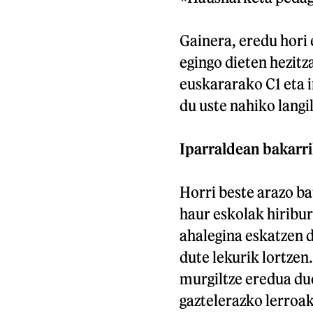
Gainera, eredu hori 
egingo dieten hezit
euskararako C1 eta i
du uste nahiko langil
Iparraldean bakarr
Horri beste arazo ba
haur eskolak hiribu
ahalegina eskatzen d
dute lekurik lortze
murgiltze eredua du
gaztelerazko lerroa