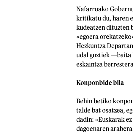
Nafarroako Gobernu
kritikatu du, haren 
kudeatzen dituzten b
«egoera orekatzeko»
Hezkuntza Departam
udal guztiek —baita
eskaintza berrester
Konponbide bila
Behin betiko konpon
talde bat osatzea, e
dadin: «Euskarak ez
dagoenaren arabera»