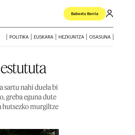
Babestu Berria
POLITIKA
EUSKARA
HEZKUNTZA
OSASUNA
 estututa
a sartu nahi duela bi
o, greba eguna dute
a hutsezko murgiltze