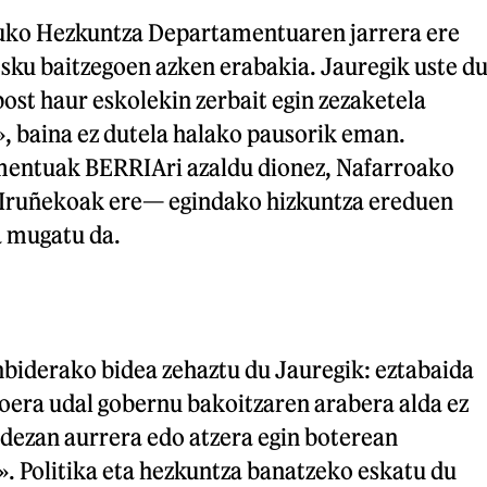
ko Hezkuntza Departamentuaren jarrera ere
esku baitzegoen azken erabakia. Jauregik uste d
ost haur eskolekin zerbait egin zezaketela
, baina ez dutela halako pausorik eman.
entuak BERRIAri azaldu dionez, Nafarroako
 Iruñekoak ere— egindako hizkuntza ereduen
a mugatu da.
biderako bidea zehaztu du Jauregik: eztabaida
goera udal gobernu bakoitzaren arabera alda ez
 dezan aurrera edo atzera egin boterean
. Politika eta hezkuntza banatzeko eskatu du