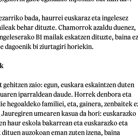
ezarriko bada, haurrei euskaraz eta ingelesez
zaileak behar dituzte. Chamorrok azaldu duenez,
ngeleserako B1 mailak eskatzen dituzte, baina e
e dagoenik bi ziurtagiri horiekin.
ik
t gehitzen zaio: egun, euskara eskaintzen duten
ruaren iparraldean daude. Horrek denbora eta
ie hegoaldeko familiei, eta, gainera, zenbaitek e
n. Jauregiren umearen kasua da hori: euskarazko
en haur eskola bakarrean eta euskarazko eta
k dituen auzokoan eman zuten izena, baina