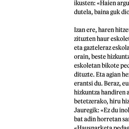
ikusten: «Haien arg
dutela, baina guk di
Izan ere, haren hitz
zituzten haur eskole
eta gazteleraz esko
orain, beste hizkunt
eskoletan bikote ped
dituzte. Eta agian he
erantsi du. Beraz, eu
hizkuntza handiren a
betetzerako, hiru h
Jauregik: «Ez du ino
bat adin horretan sa
«Hausnarketa pedago