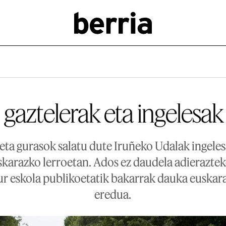
 gaztelerak eta ingelesak
eta gurasok salatu dute Iruñeko Udalak ingeles
skarazko lerroetan. Ados ez daudela adieraztek
ur eskola publikoetatik bakarrak dauka euskar
eredua.