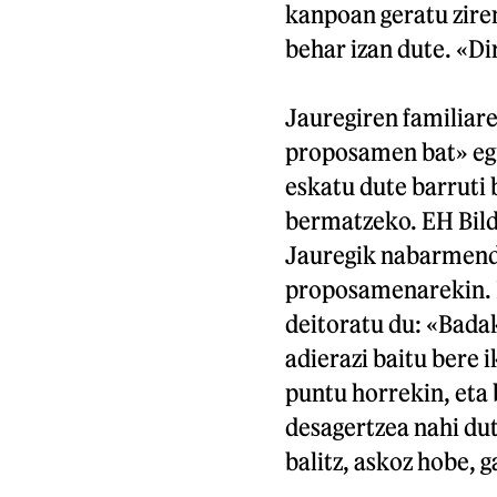
kanpoan geratu ziren
behar izan dute. «Di
Jauregiren familiar
proposamen bat» egin
eskatu dute barruti
bermatzeko. EH Bild
Jauregik nabarmendu
proposamenarekin. 
deitoratu du: «Bada
adierazi baitu bere 
puntu horrekin, eta 
desagertzea nahi dut
balitz, askoz hobe, g