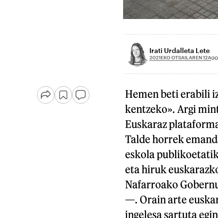
Irati Urdalleta Lete
2021EKO OTSAILAREN 12A
00
Hemen beti erabili i
kentzeko». Argi min
Euskaraz plataforma
Talde horrek emand
eskola publikoetati
eta hiruk euskarazko
Nafarroako Gobernua
—. Orain arte euskar
ingelesa sartuta egi