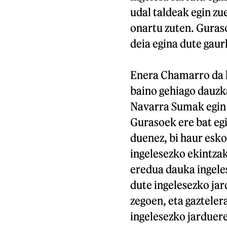
udal taldeak egin z
onartu zuten. Guraso
deia egina dute gaur
Enera Chamarro da he
baino gehiago dauzk
Navarra Sumak egin 
Gurasoek ere bat eg
duenez, bi haur esk
ingelesezko ekintzak
eredua dauka ingele
dute ingelesezko jar
zegoen, eta gazteler
ingelesezko jarduere