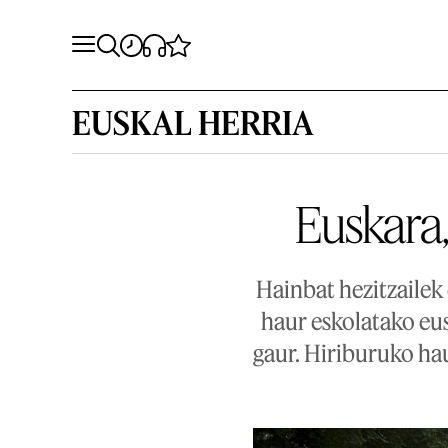
EUSKAL HERRIA
Euskara,
Hainbat hezitzailek 
haur eskolatako eu
gaur. Hiriburuko ha