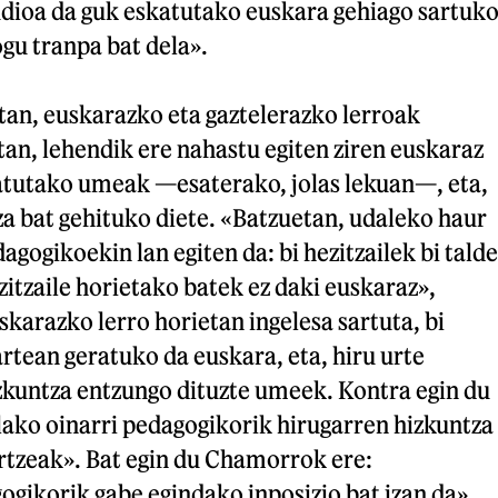
udioa da guk eskatutako euskara gehiago sartuk
ogu tranpa bat dela».
etan, euskarazko eta gaztelerazko lerroak
tan, lehendik ere nahastu egiten ziren euskaraz
latutako umeak —esaterako, jolas lekuan—, eta,
za bat gehituko diete. «Batzuetan, udaleko haur
agogikoekin lan egiten da: bi hezitzailek bi talde
zitzaile horietako batek ez daki euskaraz»,
skarazko lerro horietan ingelesa sartuta, bi
rtean geratuko da euskara, eta, hiru urte
izkuntza entzungo dituzte umeek. Kontra egin du
lako oinarri pedagogikorik hirugarren hizkuntza
rtzeak». Bat egin du Chamorrok ere:
gikorik gabe egindako inposizio bat izan da».