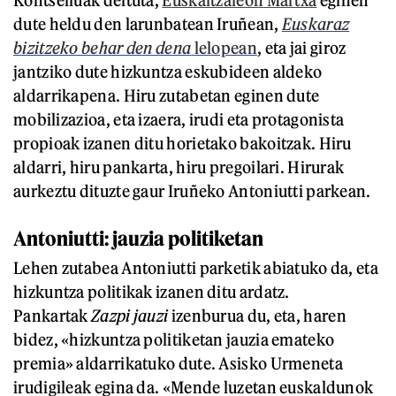
dute heldu den larunbatean Iruñean,
Euskaraz
bizitzeko behar den dena
lelopean
, eta jai giroz
jantziko dute hizkuntza eskubideen aldeko
aldarrikapena. Hiru zutabetan eginen dute
mobilizazioa, eta izaera, irudi eta protagonista
propioak izanen ditu horietako bakoitzak. Hiru
aldarri, hiru pankarta, hiru pregoilari. Hirurak
aurkeztu dituzte gaur Iruñeko Antoniutti parkean.
Antoniutti: jauzia politiketan
Lehen zutabea Antoniutti parketik abiatuko da, eta
hizkuntza politikak izanen ditu ardatz.
Pankartak
Zazpi jauzi
izenburua du, eta, haren
bidez, «hizkuntza politiketan jauzia emateko
premia» aldarrikatuko dute. Asisko Urmeneta
irudigileak egina da. «Mende luzetan euskaldunok