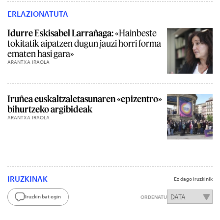
ERLAZIONATUTA
Idurre Eskisabel Larrañaga:
«Hainbeste
tokitatik aipatzen dugun jauzi horri forma
ematen hasi gara»
ARANTXA IRAOLA
Iruñea euskaltzaletasunaren «epizentro»
bihurtzeko argibideak
ARANTXA IRAOLA
IRUZKINAK
Ez dago iruzkinik
Iruzkin bat egin
ORDENATU