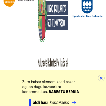
Zure babes ekonomikoari esker
egiten dugu kazetaritza
konprometitua.
BABESTU BERRIA