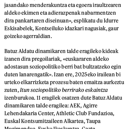
jasandako menderakuntza eta egoera iraultzearen
aldeko ekimen eta adierazpenak nabarmentzen
dira pankartaren diseinuan», esplikatu du Idurre
Eskisabelek, Kontseiluko idazkari nagusiak, gaur
goizeko agerraldian.
Batuz Aldatu dinamikaren talde eragileko kideak
izanen dira pregoilariak, «euskararen aldeko
adostasun soziopolitiko berri bat bultzatzeko egin
duten lanarengatik». Izan ere, 2025eko irailean bi
urteko elkarrizketa prozesu baten emaitza aurkeztu
zuten,
Itun soziopolitiko berrirako eskaintza
izenburukoa. 11 eragilek osatzen dute Batuz Aldatu
dinamikaren talde eragilea: AEK, Agirre
Lehendakaria Center, Athletic Club Fundazioa,
Euskal Kontsumitzaileen Alkartea, Taupa
Mugimendua, Eusko Ikaskuntza, Gazte