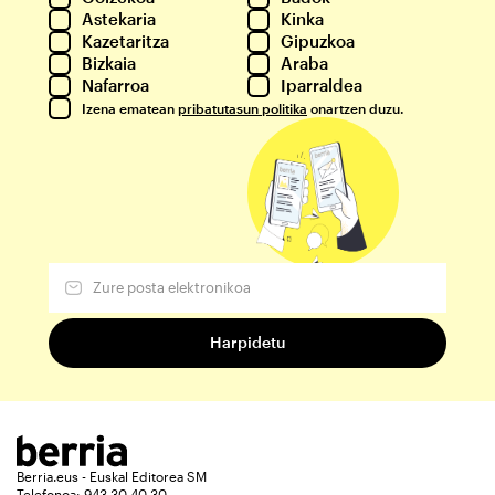
Astekaria
Kinka
Kazetaritza
Gipuzkoa
Bizkaia
Araba
Nafarroa
Iparraldea
Izena ematean
pribatutasun politika
onartzen duzu.
Berria.eus - Euskal Editorea SM
Telefonoa: 943 30 40 30