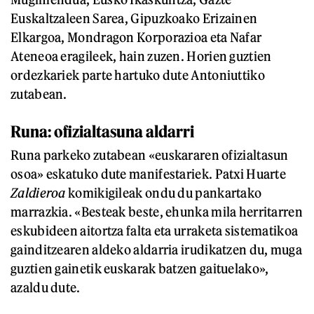
Euskaltzaleen Sarea, Gipuzkoako Erizainen
Elkargoa, Mondragon Korporazioa eta Nafar
Ateneoa eragileek, hain zuzen. Horien guztien
ordezkariek parte hartuko dute Antoniuttiko
zutabean.
Runa: ofizialtasuna aldarri
Runa parkeko zutabean «euskararen ofizialtasun
osoa» eskatuko dute manifestariek. Patxi Huarte
Zaldieroa
komikigileak ondu du pankartako
marrazkia. «Besteak beste, ehunka mila herritarren
eskubideen aitortza falta eta urraketa sistematikoa
gainditzearen aldeko aldarria irudikatzen du, muga
guztien gainetik euskarak batzen gaituelako»,
azaldu dute.