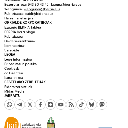
Bezero arreta: 943 30 43 45 | laguna@berria.eus
Webgunea:
webgunea@berria.eus
Publizitatea:
publi@bidera.eus
Harremanetan jarri
ORRIALDE KORPORATIBOAK
Ezagutu BERRIA Taldea
BERRIA berri bloga
Publizitatea
Galdera-erantzunak
Kontratazioak
Sarebide
LEGEA
Lege informazioa
Pribatutasun politika
Cookieak
cc Lizentzia
Kanal etikoa
BESTELAKO ZERBITZUAK
Bidera zerbitzuak
Midas Media
JARRAITU