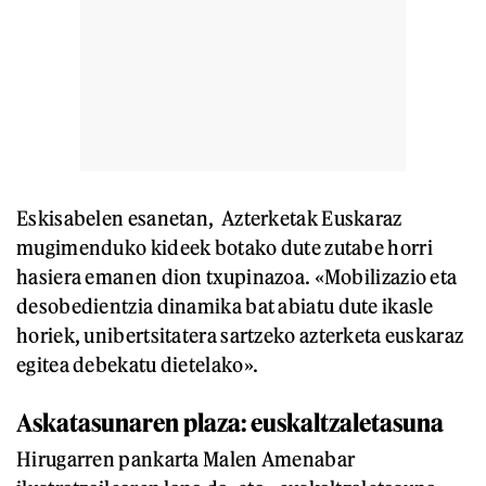
Eskisabelen esanetan, Azterketak Euskaraz
mugimenduko kideek botako dute zutabe horri
hasiera emanen dion txupinazoa. «Mobilizazio eta
desobedientzia dinamika bat abiatu dute ikasle
horiek, unibertsitatera sartzeko azterketa euskaraz
egitea debekatu dietelako».
Askatasunaren plaza: euskaltzaletasuna
Hirugarren pankarta Malen Amenabar