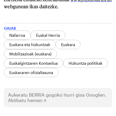
webgunean ikus daitezke.
GAIAK
Nafarroa
Euskal Herria
Euskara eta hizkuntzak
Euskara
Mobilizazioak (euskara)
Euskalgintzaren Kontseilua
Hizkuntza politikak
Euskararen ofizialtasuna
Aukeratu
BERRIA
gogoko iturri gisa Googlen.
Aktibatu hemen