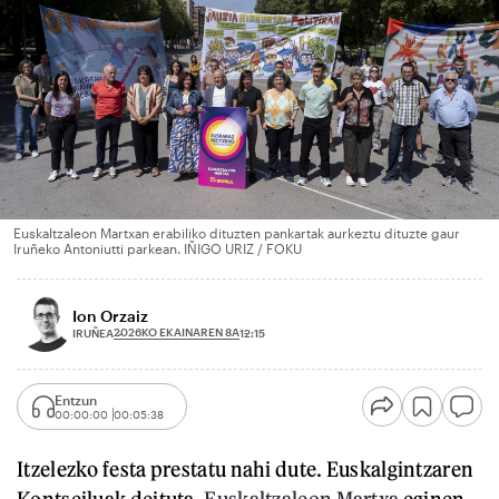
Euskaltzaleon Martxan erabiliko dituzten pankartak aurkeztu dituzte gaur
Iruñeko Antoniutti parkean. IÑIGO URIZ / FOKU
Ion Orzaiz
2026KO EKAINAREN 8A
IRUÑEA
12:15
Entzun
00:00:00
00:05:38
Itzelezko festa prestatu nahi dute. Euskalgintzaren
Kontseiluak deituta,
Euskaltzaleon Martxa
eginen