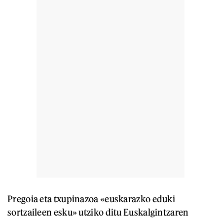
Pregoia eta txupinazoa «euskarazko eduki
sortzaileen esku» utziko ditu Euskalgintzaren