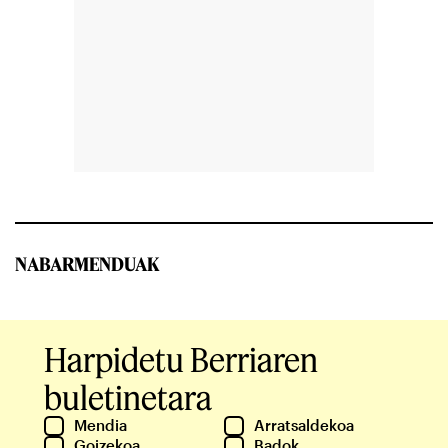
NABARMENDUAK
Harpidetu Berriaren
buletinetara
Mendia
Arratsaldekoa
Goizekoa
Badok