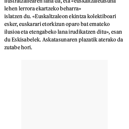
ilustratzailearen lana da, eta «euskaltzaletasuna
lehen lerrora ekartzeko beharra»
islatzen du. «Euskaltzaleon ekintza kolektiboari
esker, euskarari etorkizun oparo bat emateko
ilusioa eta etengabeko lana irudikatzen ditu», esan
du Eskisabelek. Askatasunaren plazatik aterako da
zutabe hori.