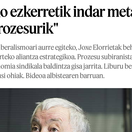
o ezkerretik indar met
rozesurik"
beralismoari aurre egiteko, Joxe Elorrietak be
eko aliantza estrategikoa. Prozesu subiranista
omia sindikala baldintza gisa jarrita. Liburu b
si ohiak. Bideoa albistearen barruan.