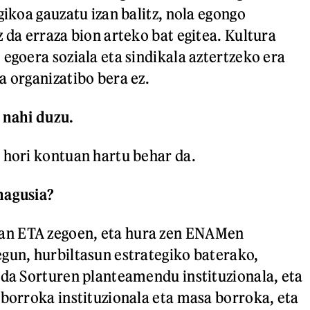
gikoa gauzatu izan balitz, nola egongo
 da erraza bion arteko bat egitea. Kultura
 egoera soziala eta sindikala aztertzeko era
a organizatibo bera ez.
 nahi duzu.
 hori kontuan hartu behar da.
nagusia?
n ETA zegoen, eta hura zen ENAMen
gun, hurbiltasun estrategiko baterako,
 da Sorturen planteamendu instituzionala, eta
 borroka instituzionala eta masa borroka, eta