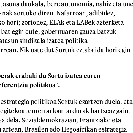
tasuna daukala, bere autonomia, nahiz eta un
nak sortuko diren. Nafarroan, adibidez,
o hori; zorionez, ELAk eta LABek azterketa
o bat egin dute, gobernuaren gauza batzuk
atasun sindikala izatea politika
rrean. Nik uste dut Sortuk eztabaida hori egin
erak erabaki du Sortu izatea euren
erentzia politikoa".
strategia politikoa Sortuk ezartzen duela, eta
egitekoa, euren arloan ardurak hartzeaz gain,
a dela. Sozialdemokrazian, Frantziako eta
 artean, Brasilen edo Hegoafrikan estrategia