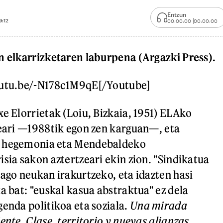
Entzun
9:12
00:00:00
00:00:00
n elkarrizketaren laburpena (Argazki Press).
outu.be/-N178c1M9qE[/Youtube]
xe Elorrietak (Loiu, Bizkaia, 1951) ELAko
teari —1988tik egon zen karguan—, eta
n hegemonia eta Mendebaldeko
sia sakon aztertzeari ekin zion. "Sindikatua
iago neukan irakurtzeko, eta idazten hasi
a bat: "euskal kasua abstraktua" ez dela
genda politikoa eta soziala.
Una mirada
ente. Clase, territorio y nuevas alianzas