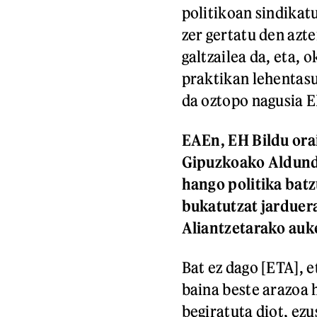
politikoan sindika
zer gertatu den azt
galtzailea da, eta, 
praktikan lehentasun
da oztopo nagusia E
EAEn, EH Bildu ora
Gipuzkoako Aldundi
hango politika batz
bukatutzat jarduera
Aliantzetarako auke
Bat ez dago [ETA], e
baina beste arazoa h
begiratuta diot, ez