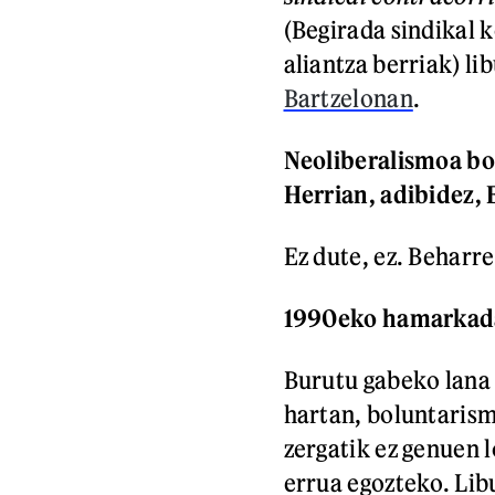
(Begirada sindikal 
aliantza berriak) li
Bartzelonan
.
Neoliberalismoa bor
Herrian, adibidez, 
Ez dute, ez. Beharr
1990eko hamarkadak
Burutu gabeko lana 
hartan, boluntarism
zergatik ez genuen l
errua egozteko. Lib