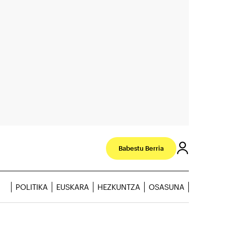
Babestu Berria
POLITIKA
EUSKARA
HEZKUNTZA
OSASUNA