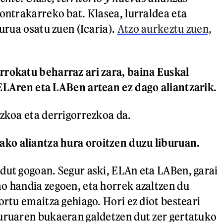
kontrakarreko bat. Klasea, lurraldea eta
burua osatu zuen (Icaria).
Atzo aurkeztu zuen,
rokatu beharraz ari zara, baina Euskal
ELAren eta LABen artean ez dago aliantzarik.
ezkoa eta derrigorrezkoa da.
o aliantza hura oroitzen duzu liburuan.
dut gogoan. Segur aski, ELAn eta LABen, garai
o handia zegoen, eta horrek azaltzen du
ortu emaitza gehiago. Hori ez diot besteari
uruaren bukaeran galdetzen dut zer gertatuko