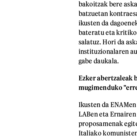
bakoitzak bere aska
batzuetan kontraesa
ikusten da dagoenek
bateratu eta kritik
salatuz. Hori da ask
instituzionalaren au
gabe daukala.
Ezker abertzaleak b
mugimenduko "erref
Ikusten da ENAMen e
LABen eta Ernairen 
proposamenak egite
Italiako komunisten