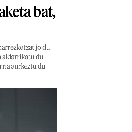
aketa bat,
harrezkotzat jo du
 aldarrikatu du,
erria aurkeztu du