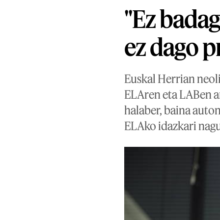
"Ez badag
ez dago p
Euskal Herrian neoli
ELAren eta LABen art
halaber, baina auton
ELAko idazkari nagu