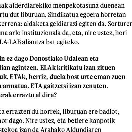
tuak alderdiarekiko menpekotasuna duenean
ertu dut liburuan. Sindikatua egoera horretan
okerrena: aldaketa geldiarazi egiten da. Sorture
a arlo instituzionala da, eta, nire ustez, hori
LA-LAB aliantza bat egiteko.
in ez dago Donostiako Udalean eta
an agintzen. ELAk kritikatu izan zituen
uk. ETAk, berriz, duela bost urte eman zuen
 armatua. ETA gaitzetsi izan zenuten.
rak erraztu al dira?
ta errazten du horrek, liburuan ere badiot,
or dago. Nire ustez, eta betiere kanpotik
ustekoa izan da Arabako Aldundiaren