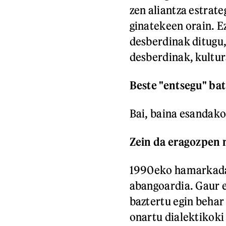
zen aliantza estrate
ginatekeen orain. Ez
desberdinak ditugu,
desberdinak, kultur
Beste "entsegu" bat
Bai, baina esandako
Zein da eragozpen 
1990eko hamarkada
abangoardia. Gaur e
baztertu egin behar
onartu dialektikoki