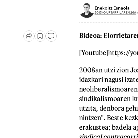
Enekoitz Esnaola
2017KO URTARRILAREN 26A
1
Bideoa: Elorrietare
[Youtube]https://y
2008an utzi zion Jo
idazkari nagusi iza
neoliberalismoare
sindikalismoaren kri
utzita, denbora geh
nintzen". Beste kezk
erakustea; badela a
sindical contracorri