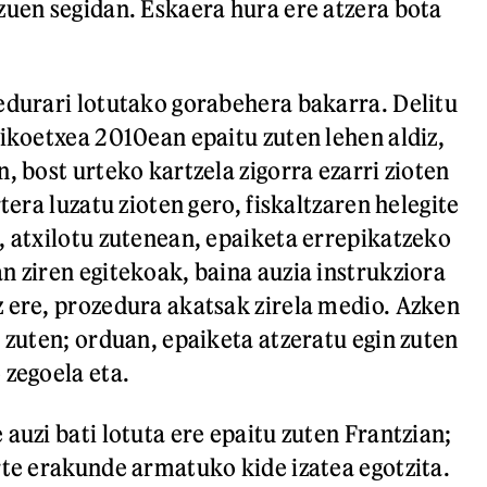
zuen segidan. Eskaera hura ere atzera bota
edurari lotutako gorabehera bakarra. Delitu
tikoetxea 2010ean epaitu zuten lehen aldiz,
, bost urteko kartzela zigorra ezarri zioten
rtera luzatu zioten gero, fiskaltzaren helegite
, atxilotu zutenean, epaiketa errepikatzeko
n ziren egitekoak, baina auzia instrukziora
 ere, prozedura akatsak zirela medio. Azken
n zuten; orduan, epaiketa atzeratu egin zuten
 zegoela eta.
auzi bati lotuta ere epaitu zuten Frantzian;
rte erakunde armatuko kide izatea egotzita.