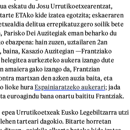
ua eskatu du Josu Urrutikoetxearentzat,
arte ETAko kide izatea egotzita; eskaeraren
txealdia delitua errepikatuz gero soilik bete
, Parisko Dei Auzitegiak eman beharko du
o ebazpena: hain zuzen, uztailaren 2an
, baina, Kasazio Auzitegian —Frantziako
helegitea aurkezteko aukera izango dute
n amaiera gako izango da, Frantzian
ntra martxan den azken auzia baita, eta
o lioke hura
Espainiaratzeko aukerari;
jada
eta euroagindu bana onartu baititu Frantziak.
epea Urrutikoetxeak Eusko Legebiltzarra utzi
 lehen tarteari dagokio. Bitarte horretan