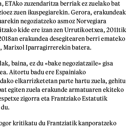
a, ETAko zuzendaritza berriak ez zuelako bat
zioez zuen ikuspegiarekin. Gerora, erakundeak
arekin negoziatzeko asmoz Norvegiara
itzako kide ere izan zen Urrutikoetxea, 2011tik
 2018an erakundea desegitearen berri emateko
, Marixol Iparragirrerekin batera.
ak, baina, ez du «bake negoziatzaile» gisa
ea. Aitortu badu ere Espainiako
ako elkarrizketetan parte hartu zuela, gehitu
bat egiten zuela erakunde armatuaren ekiteko
spetxe zigorra eta Frantziako Estatutik
 du.
gogor kritikatu du Frantziatik kanporatzeko