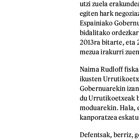
utzi zuela erakunde
egiten hark negozia
Espainiako Gobernu
bidalitako ordezkar
2013ra bitarte, eta
mezua irakurri zuen
Naima Rudloff fiskal
ikusten Urrutikoetx
Gobernuarekin izand
du Urrutikoetxeak 
moduarekin. Hala, e
kanporatzea eskatu
Defentsak, berriz, 