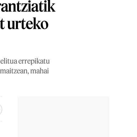
antziatik
t urteko
elitua errepikatu
 amaitzean, mahai