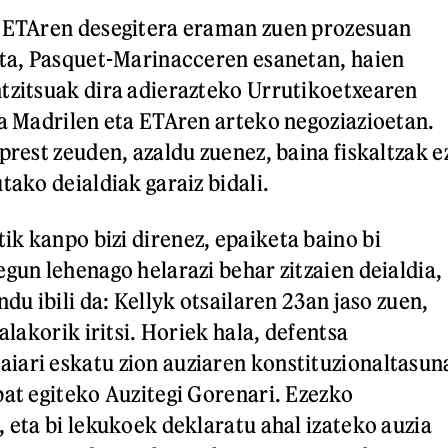
k ETAren desegitera eraman zuen prozesuan
eta, Pasquet-Marinacceren esanetan, haien
tzitsuak dira adierazteko Urrutikoetxearen
la Madrilen eta ETAren arteko negoziazioetan.
prest zeuden, azaldu zuenez, baina fiskaltzak e
tako deialdiak garaiz bidali.
k kanpo bizi direnez, epaiketa baino bi
egun lehenago helarazi behar zitzaien deialdia,
ndu ibili da: Kellyk otsailaren 23an jaso zuen,
halakorik iritsi. Horiek hala, defentsa
iari eskatu zion auziaren konstituzionaltasun
bat egiteko Auzitegi Gorenari. Ezezko
, eta bi lekukoek deklaratu ahal izateko auzia