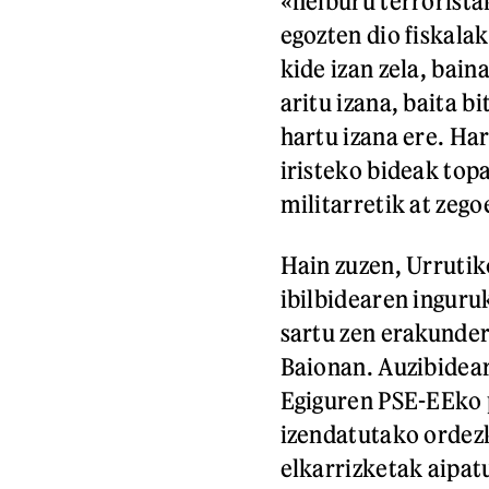
«helburu terroristak
egozten dio fiskala
kide izan zela, bai
aritu izana, baita 
hartu izana ere. Ha
iristeko bideak top
militarretik at zego
Hain zuzen, Urruti
ibilbidearen ingur
sartu zen erakundera
Baionan. Auzibidear
Egiguren PSE-EEko 
izendatutako ordez
elkarrizketak aipat