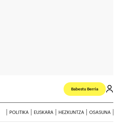
Babestu Berria
POLITIKA
EUSKARA
HEZKUNTZA
OSASUNA