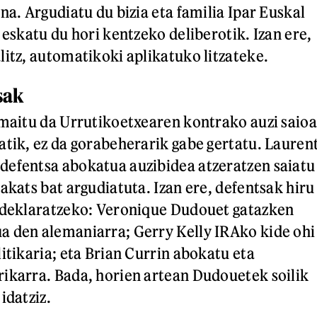
na. Argudiatu du bizia eta familia Ipar Euskal
 eskatu du hori kentzeko deliberotik. Izan ere,
litz, automatikoki aplikatuko litzateke.
sak
amaitu da Urrutikoetxearen kontrako auzi saioa
atik, ez da gorabeherarik gabe gertatu. Lauren
defentsa abokatua auzibidea atzeratzen saiatu
akats bat argudiatuta. Izan ere, defentsak hiru
n deklaratzeko: Veronique Dudouet gatazken
a den alemaniarra; Gerry Kelly IRAko kide ohi
itikaria; eta Brian Currin abokatu eta
ikarra. Bada, horien artean Dudouetek soilik
idatziz.