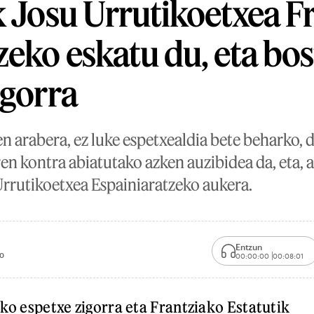
k Josu Urrutikoetxea Fr
eko eskatu du, eta bos
igorra
n arabera, ez luke espetxealdia bete beharko, d
ren kontra abiatutako azken auzibidea da, eta,
rrutikoetxea Espainiaratzeko aukera.
Entzun
00
00:00:00
00:08:01
eko espetxe zigorra eta Frantziako Estatutik