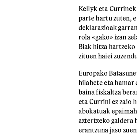
Kellyk eta Currine
parte hartu zuten, 
deklarazioak garran
rola «gako» izan ze
Biak hitza hartzeko 
zituen haiei zuzendu
Europako Batasuneti
hilabete eta hamar 
baina fiskaltza bera
eta Currini ez zaio 
abokatuak epaimaha
aztertzeko galdera 
erantzuna jaso zuen