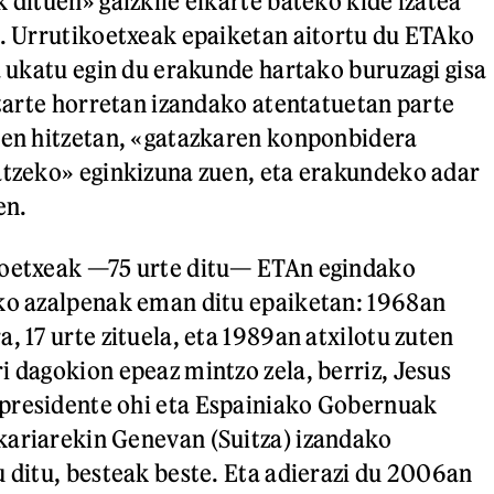
 dituen» gaizkile elkarte bateko kide izatea
k. Urrutikoetxeak epaiketan aitortu du ETAko
na ukatu egin du erakunde hartako buruzagi gisa
bitarte horretan izandako atentatuetan parte
ren hitzetan, «gatazkaren konponbidera
atzeko» eginkizuna zuen, eta erakundeko adar
en.
koetxeak —75 urte ditu— ETAn egindako
uko azalpenak eman ditu epaiketan: 1968an
, 17 urte zituela, eta 1989an atxilotu zuten
i dagokion epeaz mintzo zela, berriz, Jesus
presidente ohi eta Espainiako Gobernuak
kariarekin Genevan (Suitza) izandako
u ditu, besteak beste. Eta adierazi du 2006an