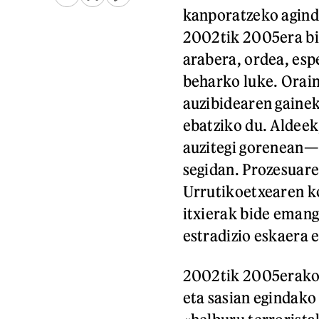
kanporatzeko agind
2002tik 2005era bit
arabera, ordea, espe
beharko luke. Orain
auzibidearen gainek
ebatziko du. Aldeek
auzitegi gorenean— 
segidan. Prozesuare
Urrutikoetxearen ko
itxierak bide emang
estradizio eskaera 
2002tik 2005erako 
eta sasian egindako