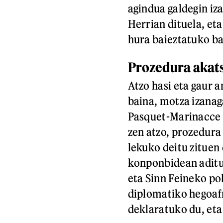
agindua galdegin iza
Herrian dituela, eta
hura baieztatuko ba
Prozedura akat
Atzo hasi eta gaur 
baina, motza izanag
Pasquet-Marinacce 
zen atzo, prozedura 
lekuko deitu zitue
konponbidean aditu
eta Sinn Feineko pol
diplomatiko hegoafr
deklaratuko du, eta 