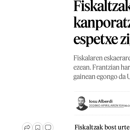
Fiskaltza
kanporatz
espetxe z
Fiskalaren eskaerare
ezean. Frantzian ha
gainean egongo da U
Iosu Alberdi
2026KO APIRILAREN 10A
16:
Fiskaltzak bost urt