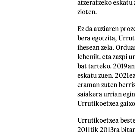
atzeratzeko eskatu 
zioten.
Ez da auziaren proz
bera egotzita, Urru
ihesean zela. Orduan
lehenik, eta zazpi u
bat tarteko. 2019an
eskatu zuen. 2021ea
eraman zuten berriz
saiakera urrian egi
Urrutikoetxea gaixo
Urrutikoetxea beste 
2011tik 2013ra bita