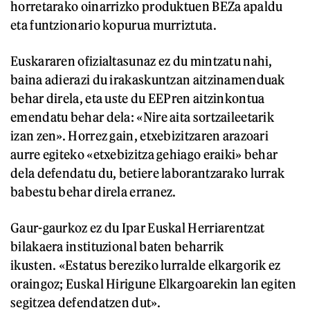
horretarako oinarrizko produktuen BEZa apaldu
eta funtzionario kopurua murriztuta.
Euskararen ofizialtasunaz ez du mintzatu nahi,
baina adierazi du irakaskuntzan aitzinamenduak
behar direla, eta uste du EEPren aitzinkontua
emendatu behar dela: «Nire aita sortzaileetarik
izan zen». Horrez gain, etxebizitzaren arazoari
aurre egiteko «etxebizitza gehiago eraiki» behar
dela defendatu du, betiere laborantzarako lurrak
babestu behar direla erranez.
Gaur-gaurkoz ez du Ipar Euskal Herriarentzat
bilakaera instituzional baten beharrik
ikusten. «Estatus bereziko lurralde elkargorik ez
oraingoz; Euskal Hirigune Elkargoarekin lan egiten
segitzea defendatzen dut».