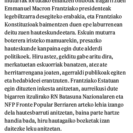
muturrak lortutako emaitzen ondotik iragarri zuen
Emmanuel Macron Frantziako presidenteak
legebiltzarra desegiteko erabakia, eta Frantziako
Konstituzioak baimentzen duen epe laburrenean
deitu zuen hauteskundeetara. Eskuin muturra
boterera iristeko mamuarekin, presazko
hauteskunde kanpaina egin dute alderdi
politikoek. Hiru astez, gelditu gabe aritu dira,
merkatuetan eskuorriak banatzen, atez ate
herritarrengana joaten, agerraldi publikoak egiten
eta hedabideei erantzuten. Frantziako Estatuan
egin dituzten inkesta anitzetan, aurreikusi dute
bigarren itzulirako RN Batasuna Nazionalaren eta
NFP Fronte Popular Berriaren arteko lehia izango
dela hautesbarruti anitzetan, baina parte hartze
handia bada, hiru hautagaiko bozketak izan
daitezke leku anitzetan.