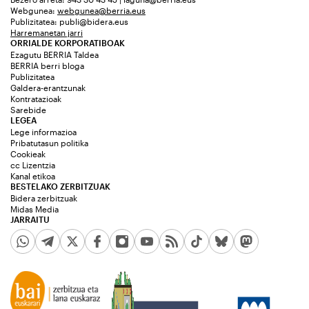
Webgunea:
webgunea@berria.eus
Publizitatea:
publi@bidera.eus
Harremanetan jarri
ORRIALDE KORPORATIBOAK
Ezagutu BERRIA Taldea
BERRIA berri bloga
Publizitatea
Galdera-erantzunak
Kontratazioak
Sarebide
LEGEA
Lege informazioa
Pribatutasun politika
Cookieak
cc Lizentzia
Kanal etikoa
BESTELAKO ZERBITZUAK
Bidera zerbitzuak
Midas Media
JARRAITU