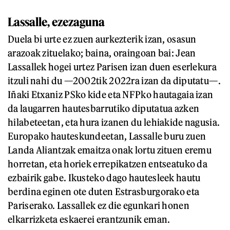
Lassalle, ezezaguna
Duela bi urte ez zuen aurkezterik izan, osasun
arazoak zituelako; baina, oraingoan bai: Jean
Lassallek hogei urtez Parisen izan duen eserlekura
itzuli nahi du —2002tik 2022ra izan da diputatu—.
Iñaki Etxaniz PSko kide eta NFPko hautagaia izan
da laugarren hautesbarrutiko diputatua azken
hilabeteetan, eta hura izanen du lehiakide nagusia.
Europako hauteskundeetan, Lassalle buru zuen
Landa Aliantzak emaitza onak lortu zituen eremu
horretan, eta horiek errepikatzen entseatuko da
ezbairik gabe. Ikusteko dago hautesleek hautu
berdina eginen ote duten Estrasburgorako eta
Pariserako. Lassallek ez die egunkari honen
elkarrizketa eskaerei erantzunik eman.