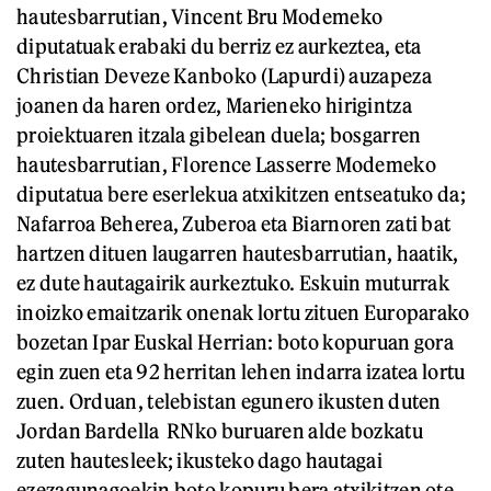
hautesbarrutian, Vincent Bru Modemeko
diputatuak erabaki du berriz ez aurkeztea, eta
Christian Deveze Kanboko (Lapurdi) auzapeza
joanen da haren ordez, Marieneko hirigintza
proiektuaren itzala gibelean duela; bosgarren
hautesbarrutian, Florence Lasserre Modemeko
diputatua bere eserlekua atxikitzen entseatuko da;
Nafarroa Beherea, Zuberoa eta Biarnoren zati bat
hartzen dituen laugarren hautesbarrutian, haatik,
ez dute hautagairik aurkeztuko. Eskuin muturrak
inoizko emaitzarik onenak lortu zituen Europarako
bozetan Ipar Euskal Herrian: boto kopuruan gora
egin zuen eta 92 herritan lehen indarra izatea lortu
zuen. Orduan, telebistan egunero ikusten duten
Jordan Bardella RNko buruaren alde bozkatu
zuten hautesleek; ikusteko dago hautagai
ezezagunagoekin boto kopuru bera atxikitzen ote