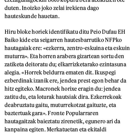
duten. Inoizko joko zelai irekiena dago
hauteskunde hauetan.
Hiru bloke horiek identifikatu ditu Peio Dufau EH
Baiko kide eta seigarren hautesbarrutiko NFPko
hautagaiak ere: «ezkerra, zentro-eskuina eta eskuin
muturra». Eta horren arabera gizartean sortu den
zatiketa deitoratu du; elkarrizketarako ezintasuna
alegia. «Horrek beldurra ematen dit. Ikuspegi
ezberdinak izanik ere, jendea prest egon behar da
hitz egiteko. Macronek horixe eragin du: jendea
zatitu du, eta loturak hautsiak dira. Ezkerrekoak
deabruztatu gaitu, muturrekotzat gaituzte, eta
baztertuak gara». Fronte Popularraren
hautagaitzak baieztatu zirenetik, egunero ari da
kanpaina egiten. Merkatuetan eta ekitaldi