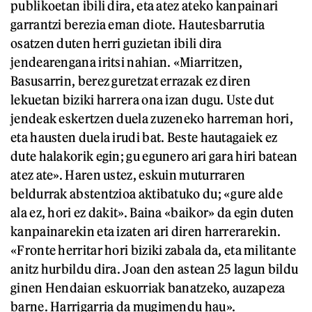
publikoetan ibili dira, eta atez ateko kanpainari
garrantzi berezia eman diote. Hautesbarrutia
osatzen duten herri guzietan ibili dira
jendearengana iritsi nahian. «Miarritzen,
Basusarrin, berez guretzat errazak ez diren
lekuetan biziki harrera ona izan dugu. Uste dut
jendeak eskertzen duela zuzeneko harreman hori,
eta hausten duela irudi bat. Beste hautagaiek ez
dute halakorik egin; gu egunero ari gara hiri batean
atez ate». Haren ustez, eskuin muturraren
beldurrak abstentzioa aktibatuko du; «gure alde
ala ez, hori ez dakit». Baina «baikor» da egin duten
kanpainarekin eta izaten ari diren harrerarekin.
«Fronte herritar hori biziki zabala da, eta militante
anitz hurbildu dira. Joan den astean 25 lagun bildu
ginen Hendaian eskuorriak banatzeko, auzapeza
barne. Harrigarria da mugimendu hau».