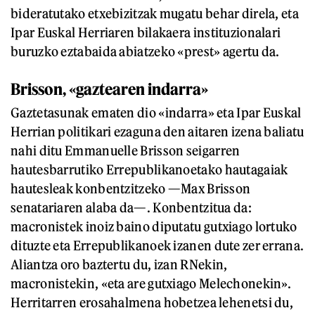
bideratutako etxebizitzak mugatu behar direla, eta
Ipar Euskal Herriaren bilakaera instituzionalari
buruzko eztabaida abiatzeko «prest» agertu da.
Brisson, «gaztearen indarra»
Gaztetasunak ematen dio «indarra» eta Ipar Euskal
Herrian politikari ezaguna den aitaren izena baliatu
nahi ditu Emmanuelle Brisson seigarren
hautesbarrutiko Errepublikanoetako hautagaiak
hautesleak konbentzitzeko —Max Brisson
senatariaren alaba da—. Konbentzitua da:
macronistek inoiz baino diputatu gutxiago lortuko
dituzte eta Errepublikanoek izanen dute zer errana.
Aliantza oro baztertu du, izan RNekin,
macronistekin, «eta are gutxiago Melechonekin».
Herritarren erosahalmena hobetzea lehenetsi du,