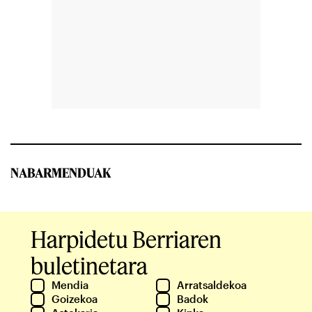
NABARMENDUAK
Harpidetu Berriaren
buletinetara
Mendia
Arratsaldekoa
Goizekoa
Badok