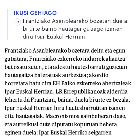
IKUSI GEHIAGO
Frantziako Asanblearako bozetan duela
bi urte baino hautagai gutiago izanen
dira Ipar Euskal Herrian
Frantziako Asanblearako bozetara deitu eta egun
gutxitara, Frantziako ezkerreko indarrek aliantza
bat osatu zuten, eta adostu hautesbarruti guzietan
hautagaitza bateratuak aurkeztea; akordio
horretara batu dira EH Baiko ezkerreko abertzaleak
Ipar Euskal Herrian. LR Errepublikanoak alderdia
lehertu da Frantzian, baina, duela bi urte ez bezala,
Ipar Euskal Herrian hiru hautesbarrutitan izanen
ditu hautagaiak. Macronismoa gainbeheran dago,
eta aurreikusi dute diputatu kopuruan behera
eginen duela: Ipar Euskal Herriko seigarren