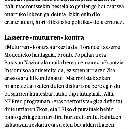
balu macronistekin bestelako gehiengo bat osatzea
onartuko lukeen galdetuta, izkin egin dio
erantzuteari, hori «fikziozko politika» dela erranez.
Lasserre «muturren» kontra
«Muturren» kontra aurkeztu da Florence Lasserre
Modemeko hautagaia, Fronte Popularra eta
Batasun Nazionala maila berean emanez. «Frantzia
Intsumisoa antisemita da, ez zuten urriaren 7ko
erasoa argiki kondenatu». Macronistek azken
hilabeteetan izaten duten diskurtsoa bere egin du
bosgarren hautesbarrutiko diputatugaiak. Alta,
NFPren programan «eraso terrorista» gisa definitu
dute urriaren 7koa, eta LFIko diputatuak behin
baino gehiagotan ari dira hura deitoratu, bahituen
askatasuna eskatu eta su eten bat aldarrikatzen.