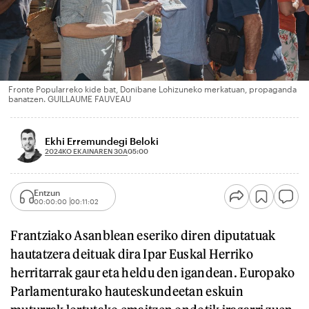
Fronte Popularreko kide bat, Donibane Lohizuneko merkatuan, propaganda
banatzen. GUILLAUME FAUVEAU
Ekhi Erremundegi Beloki
2024KO EKAINAREN 30A
05:00
Entzun
00:00:00
00:11:02
Frantziako Asanblean eseriko diren diputatuak
hautatzera deituak dira Ipar Euskal Herriko
herritarrak gaur eta heldu den igandean. Europako
Parlamenturako hauteskundeetan eskuin