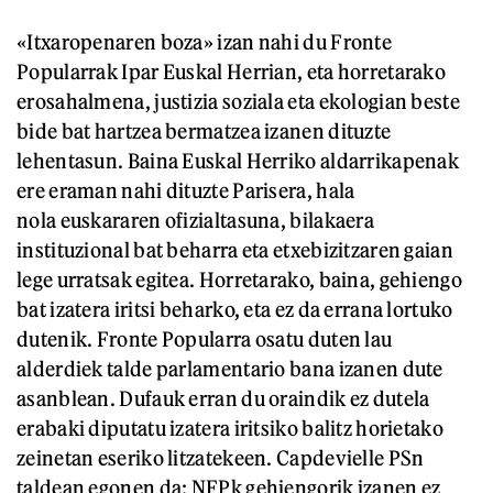
«Itxaropenaren boza» izan nahi du Fronte
Popularrak Ipar Euskal Herrian, eta horretarako
erosahalmena, justizia soziala eta ekologian beste
bide bat hartzea bermatzea izanen dituzte
lehentasun. Baina Euskal Herriko aldarrikapenak
ere eraman nahi dituzte Parisera, hala
nola euskararen ofizialtasuna, bilakaera
instituzional bat beharra eta etxebizitzaren gaian
lege urratsak egitea. Horretarako, baina, gehiengo
bat izatera iritsi beharko, eta ez da errana lortuko
dutenik. Fronte Popularra osatu duten lau
alderdiek talde parlamentario bana izanen dute
asanblean. Dufauk erran du oraindik ez dutela
erabaki diputatu izatera iritsiko balitz horietako
zeinetan eseriko litzatekeen. Capdevielle PSn
taldean egonen da; NFPk gehiengorik izanen ez