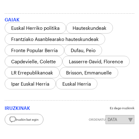
GAIAK
Euskal Herriko politika
Hauteskundeak
Frantziako Asanblearako hauteskundeak
Fronte Popular Berria
Dufau, Peio
Capdevielle, Colette
Lasserre-David, Florence
LR Errepublikanoak
Brisson, Emmanuelle
Ipar Euskal Herria
Euskal Herria
IRUZKINAK
Ez dago iruzkinik
Iruzkin bat egin
ORDENATU