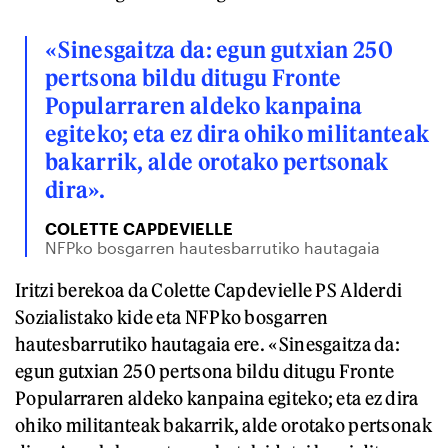
«Sinesgaitza da: egun gutxian 250
pertsona bildu ditugu Fronte
Popularraren aldeko kanpaina
egiteko; eta ez dira ohiko militanteak
bakarrik, alde orotako pertsonak
dira».
COLETTE CAPDEVIELLE
NFPko bosgarren hautesbarrutiko hautagaia
Iritzi berekoa da Colette Capdevielle PS Alderdi
Sozialistako kide eta NFPko bosgarren
hautesbarrutiko hautagaia ere. «Sinesgaitza da:
egun gutxian 250 pertsona bildu ditugu Fronte
Popularraren aldeko kanpaina egiteko; eta ez dira
ohiko militanteak bakarrik, alde orotako pertsonak