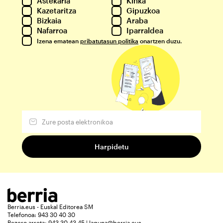
Astekaria
Kinka
Kazetaritza
Gipuzkoa
Bizkaia
Araba
Nafarroa
Iparraldea
Izena ematean
pribatutasun politika
onartzen duzu.
Berria.eus - Euskal Editorea SM
Telefonoa: 943 30 40 30
Bezero arreta: 943 30 43 45 | laguna@berria.eus