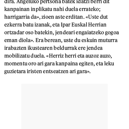
dira. Angeluko pertsona batek idatzi berri dit
kanpainan inplikatu nahi duela errateko;
harrigarria da», zioen aste erditan. «Uste dut
ezkerra batu izanak, eta Ipar Euskal Herrian
ortzadar oso batekin, jendeari engaiatzeko gogoa
eman diola». Era berean, uste du eskuin muturra
irabazten ikustearen beldurrak ere jendea
mobilizatu duela. «Herriz herri eta auzoz auzo,
momentu oro ari gara kanpaina egiten, eta leku
guzietara iristen entseatzen ari gara».