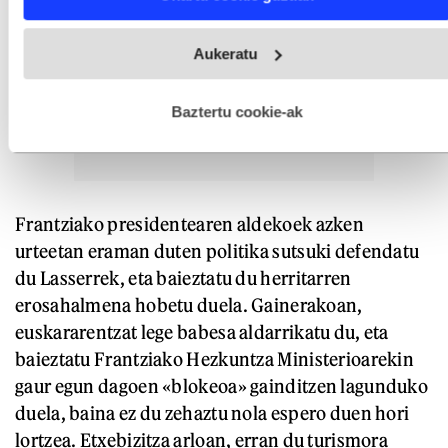
and set your preferences in the
details section
.
Webgune honek cookie propioak eta hirugarrenen cookie-
Aukeratu
fitxategiak erabiltzen ditu. Zure esperientzia eta zerbitzuak
hobetzeko asmoz, cookie teknologiaz baliatzen gara. Ohar
hau onartuz gero, teknologia hori erabiltzeko baimen
esplizitua ematen diguzu.
Gehiago irakurri
Baztertu cookie-ak
Frantziako presidentearen aldekoek azken
urteetan eraman duten politika sutsuki defendatu
du Lasserrek, eta baieztatu du herritarren
erosahalmena hobetu duela. Gainerakoan,
euskararentzat lege babesa aldarrikatu du, eta
baieztatu Frantziako Hezkuntza Ministerioarekin
gaur egun dagoen «blokeoa» gainditzen lagunduko
duela, baina ez du zehaztu nola espero duen hori
lortzea. Etxebizitza arloan, erran du turismora