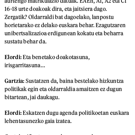
aurtengo matrikulazio datuak. EAEn, A1, A2 eta C1
16-18 urte doakoak dira, eta jaitsiera dago.
Zergatik? Oldarraldi bat dagoelako, lanpostu
horietarako ez delako euskara behar. Ezagutzaren
unibertsalizazioa erdigunean kokatu eta beharra
sustatu behar da.
Elordi:
Eta benetako doakotasuna,
irisgarritasuna...
Gartzia:
Sustatzen da, baina bestelako hizkuntza
politikak egin eta oldarraldia amaitzen ez dugun
bitartean, jai daukagu.
Elordi:
Eskatzen dugu agenda politikoetan euskara
lehentasunezko gaia izatea.