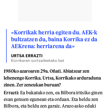
«Korrikak herria egiten du. AEK-k
bultzatzen du, baina Korrika ez da
AEKrena: herriarena da»
URTSA ERRAZTI
Korrikaren sortzaileetako bat
1980ko azaroaren 29a. Oñati. Abiatzear zen
lehenengo Korrika. Urtsa, Korrikako arduraduna
zinen. Zer zeneukan buruan?
Errazti:
Ea bukatuko zen, ea Bilbora iritsiko ginen
esan genuen egunean eta orduan. Eta heldu zen
Bilbora, eta heldu zen garaiz. Arazo asko eduki