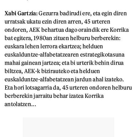
Xabi Gartzia:
Gezurra badirudi ere, eta egin diren
urratsak ukatu ezin diren arren, 45 urteren
ondoren, AEK behartua dago oraindik ere Korrika
bat egitera, 1980an zituen helburu berberekin:
euskara lehen lerrora ekartzea; helduen
euskalduntze-alfabetatzearen estrategikotasuna
mahai gainean jartzea; eta bi urterik behin dirua
biltzea, AEK-k bizirauteko eta helduen
euskalduntze-alfabetatzean jardun ahal izateko.
Eta hori lotsagarria da, 45 urteren ondoren helburu
berberekin jarraitu behar izatea Korrika
antolatzen...