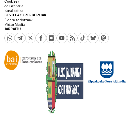
Cookieak
cc Lizentzia
Kanal etikoa
BESTELAKO ZERBITZUAK
Bidera zerbitzuak
Midas Media
JARRAITU