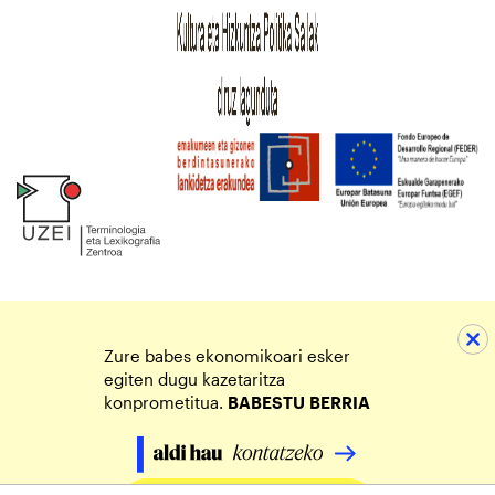
Zure babes ekonomikoari esker
egiten dugu kazetaritza
konprometitua.
BABESTU
BERRIA