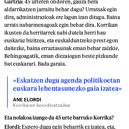
Gartzia:
45 urteren ondoren, gauza bera
aldarrikatzen jarraitu behar dugu? Urratsak egin
dira, administrazioak ere lagun izan ditugu. Baina
urrats nabarmenagoak egin behar dira. Korrikan
ikusten da herritarrek nahi dutela herri hau
euskaraz bizitzea, eta euskalduntzeko prest egon
daitezke, baina erraztasunak eman behar zaizkie.
Behingoagatik, eman diezaiogun beste pizkunde
bat euskarari. Bada garaia.
«Eskatzen dugu agenda politikoetan
euskara lehentasunezko gaia izatea»
ANE ELORDI
Korrikaren koordinatzailea
Eta nolakoa izango da 45 urte barruko Korrika?
Elordi:
Espero dugu egin beharrik ez izatea, eta,