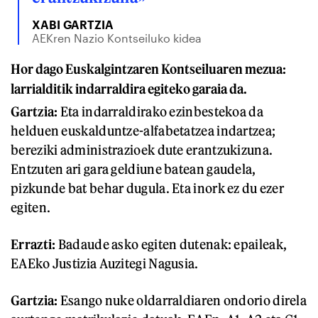
XABI GARTZIA
AEKren Nazio Kontseiluko kidea
Hor dago Euskalgintzaren Kontseiluaren mezua:
larrialditik indarraldira egiteko garaia da.
Gartzia:
Eta indarraldirako ezinbestekoa da
helduen euskalduntze-alfabetatzea indartzea;
bereziki administrazioek dute erantzukizuna.
Entzuten ari gara geldiune batean gaudela,
pizkunde bat behar dugula. Eta inork ez du ezer
egiten.
Errazti:
Badaude asko egiten dutenak: epaileak,
EAEko Justizia Auzitegi Nagusia.
Gartzia:
Esango nuke oldarraldiaren ondorio direla