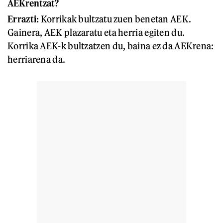
AEKrentzat?
Errazti:
Korrikak bultzatu zuen benetan AEK.
Gainera, AEK plazaratu eta herria egiten du.
Korrika AEK-k bultzatzen du, baina ez da AEKrena:
herriarena da.