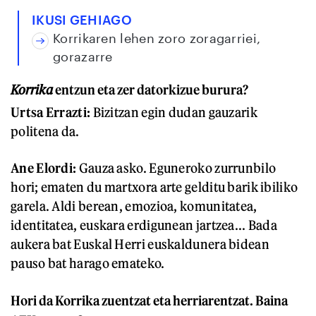
IKUSI GEHIAGO
Korrikaren lehen zoro zoragarriei,
gorazarre
Korrika
entzun eta zer datorkizue burura?
Urtsa Errazti:
Bizitzan egin dudan gauzarik
politena da.
Ane Elordi:
Gauza asko. Eguneroko zurrunbilo
hori; ematen du martxora arte gelditu barik ibiliko
garela. Aldi berean, emozioa, komunitatea,
identitatea, euskara erdigunean jartzea... Bada
aukera bat Euskal Herri euskaldunera bidean
pauso bat harago emateko.
Hori da Korrika zuentzat eta herriarentzat. Baina