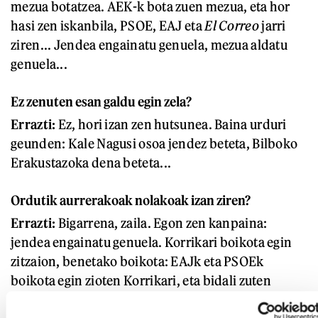
mezua botatzea. AEK-k bota zuen mezua, eta hor
hasi zen iskanbila, PSOE, EAJ eta
El Correo
jarri
ziren... Jendea engainatu genuela, mezua aldatu
genuela...
Ez zenuten esan galdu egin zela?
Errazti:
Ez, hori izan zen hutsunea. Baina urduri
geunden: Kale Nagusi osoa jendez beteta, Bilboko
Erakustazoka dena beteta...
Ordutik aurrerakoak nolakoak izan ziren?
Errazti:
Bigarrena, zaila. Egon zen kanpaina:
jendea engainatu genuela. Korrikari boikota egin
zitzaion, benetako boikota: EAJk eta PSOEk
boikota egin zioten Korrikari, eta bidali zuten
mezua batzokietara -eta, esateko ez babesteko