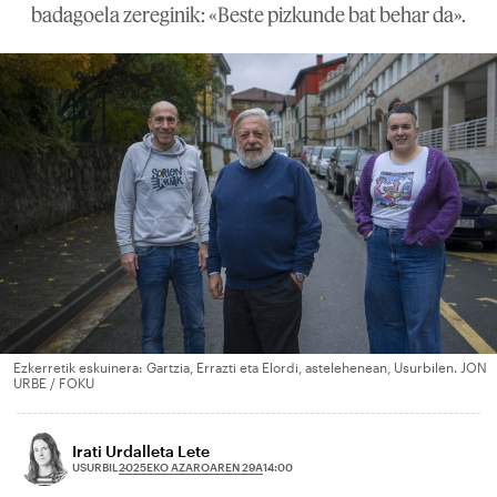
badagoela zereginik: «Beste pizkunde bat behar da».
Ezkerretik eskuinera: Gartzia, Errazti eta Elordi, astelehenean, Usurbilen. JON
URBE / FOKU
Irati Urdalleta Lete
2025EKO AZAROAREN 29A
USURBIL
14:00