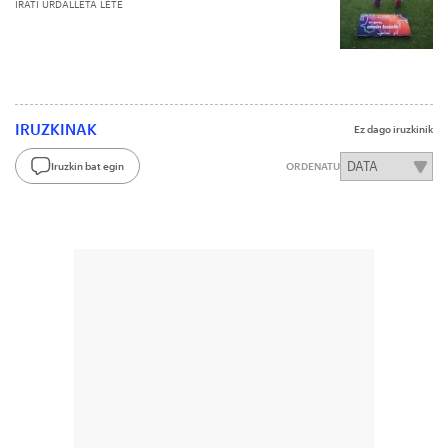
IRATI URDALLETA LETE
IRUZKINAK
Ez dago iruzkinik
Iruzkin bat egin
ORDENATU