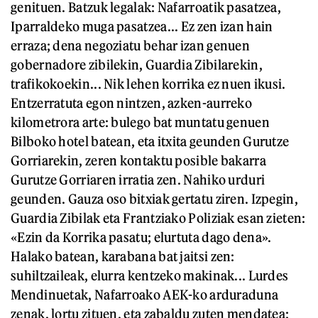
genituen. Batzuk legalak: Nafarroatik pasatzea,
Iparraldeko muga pasatzea... Ez zen izan hain
erraza; dena negoziatu behar izan genuen
gobernadore zibilekin, Guardia Zibilarekin,
trafikokoekin... Nik lehen korrika ez nuen ikusi.
Entzerratuta egon nintzen, azken-aurreko
kilometrora arte: bulego bat muntatu genuen
Bilboko hotel batean, eta itxita geunden Gurutze
Gorriarekin, zeren kontaktu posible bakarra
Gurutze Gorriaren irratia zen. Nahiko urduri
geunden. Gauza oso bitxiak gertatu ziren. Izpegin,
Guardia Zibilak eta Frantziako Poliziak esan zieten:
«Ezin da Korrika pasatu; elurtuta dago dena».
Halako batean, karabana bat jaitsi zen:
suhiltzaileak, elurra kentzeko makinak... Lurdes
Mendinuetak, Nafarroako AEK-ko arduraduna
zenak, lortu zituen, eta zabaldu zuten mendatea;