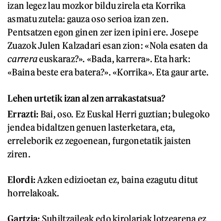
izan legez lau mozkor bildu zirela eta Korrika
asmatu zutela: gauza oso serioa izan zen.
Pentsatzen egon ginen zer izen ipini ere. Josepe
Zuazok Julen Kalzadari esan zion: «Nola esaten da
carrera
euskaraz?». «Bada, karrera». Eta hark:
«Baina beste era batera?». «Korrika». Eta gaur arte.
Lehen urtetik izan al zen arrakastatsua?
Errazti:
Bai, oso. Ez Euskal Herri guztian; bulegoko
jendea bidaltzen genuen lasterketara, eta,
erreleborik ez zegoenean, furgonetatik jaisten
ziren.
Elordi:
Azken edizioetan ez, baina ezagutu ditut
horrelakoak.
Gartzia:
Suhiltzaileak edo kirolariak lotzearena ez