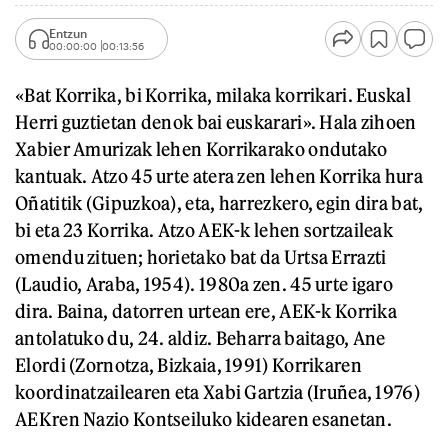
Entzun
00:00:00
00:13:56
«Bat Korrika, bi Korrika, milaka korrikari. Euskal
Herri guztietan denok bai euskarari». Hala zihoen
Xabier Amurizak lehen Korrikarako ondutako
kantuak. Atzo 45 urte atera zen lehen Korrika hura
Oñatitik (Gipuzkoa), eta, harrezkero, egin dira bat,
bi eta 23 Korrika. Atzo AEK-k lehen sortzaileak
omendu zituen; horietako bat da Urtsa Errazti
(Laudio, Araba, 1954). 1980a zen. 45 urte igaro
dira. Baina, datorren urtean ere, AEK-k Korrika
antolatuko du, 24. aldiz. Beharra baitago, Ane
Elordi (Zornotza, Bizkaia, 1991) Korrikaren
koordinatzailearen eta Xabi Gartzia (Iruñea, 1976)
AEKren Nazio Kontseiluko kidearen esanetan.