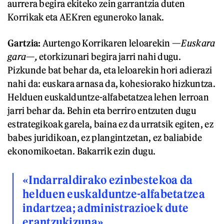
aurrera begira ekiteko zein garrantzia duten
Korrikak eta AEKren eguneroko lanak.
Gartzia:
Aurtengo Korrikaren leloarekin —
Euskara
gara—,
etorkizunari begira jarri nahi dugu.
Pizkunde bat behar da, eta leloarekin hori adierazi
nahi da: euskara arnasa da, kohesiorako hizkuntza.
Helduen euskalduntze-alfabetatzea lehen lerroan
jarri behar da. Behin eta berriro entzuten dugu
estrategikoak garela, baina ez da urratsik egiten, ez
babes juridikoan, ez plangintzetan, ez baliabide
ekonomikoetan. Bakarrik ezin dugu.
«Indarraldirako ezinbestekoa da
helduen euskalduntze-alfabetatzea
indartzea; administrazioek dute
erantzukizuna»