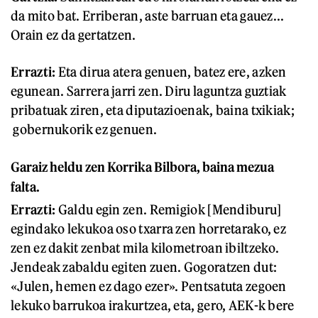
da mito bat. Erriberan, aste barruan eta gauez...
Orain ez da gertatzen.
Errazti:
Eta dirua atera genuen, batez ere, azken
egunean. Sarrera jarri zen. Diru laguntza guztiak
pribatuak ziren, eta diputazioenak, baina txikiak;
gobernukorik ez genuen.
Garaiz heldu zen Korrika Bilbora, baina mezua
falta.
Errazti:
Galdu egin zen. Remigiok [Mendiburu]
egindako lekukoa oso txarra zen horretarako, ez
zen ez dakit zenbat mila kilometroan ibiltzeko.
Jendeak zabaldu egiten zuen. Gogoratzen dut:
«Julen, hemen ez dago ezer». Pentsatuta zegoen
lekuko barrukoa irakurtzea, eta, gero, AEK-k bere