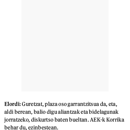
Elordi:
Guretzat, plaza oso garrantzitsua da, eta,
aldi berean, balio digu aliantzak eta bidelagunak
jorratzeko, diskurtso baten bueltan. AEK-k Korrika
behar du, ezinbestean.