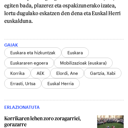
egiten bada, plazerez eta ospakizunerako izatea,
lortu dugulako eskatzen den dena eta Euskal Herri
euskalduna.
GAIAK
Euskara eta hizkuntzak
Euskara
Euskararen egoera
Mobilizazioak (euskara)
Korrika
AEK
Elordi, Ane
Gartzia, Xabi
Errasti, Urtsa
Euskal Herria
ERLAZIONATUTA
Korrikaren lehen zoro zoragarriei,
gorazarre