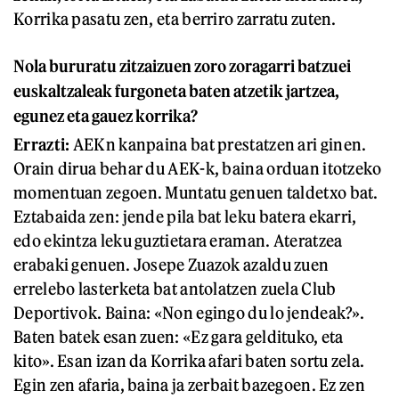
Korrika pasatu zen, eta berriro zarratu zuten.
Nola bururatu zitzaizuen zoro zoragarri batzuei
euskaltzaleak furgoneta baten atzetik jartzea,
egunez eta gauez korrika?
Errazti:
AEKn kanpaina bat prestatzen ari ginen.
Orain dirua behar du AEK-k, baina orduan itotzeko
momentuan zegoen. Muntatu genuen taldetxo bat.
Eztabaida zen: jende pila bat leku batera ekarri,
edo ekintza leku guztietara eraman. Ateratzea
erabaki genuen. Josepe Zuazok azaldu zuen
errelebo lasterketa bat antolatzen zuela Club
Deportivok. Baina: «Non egingo du lo jendeak?».
Baten batek esan zuen: «Ez gara geldituko, eta
kito». Esan izan da Korrika afari baten sortu zela.
Egin zen afaria, baina ja zerbait bazegoen. Ez zen