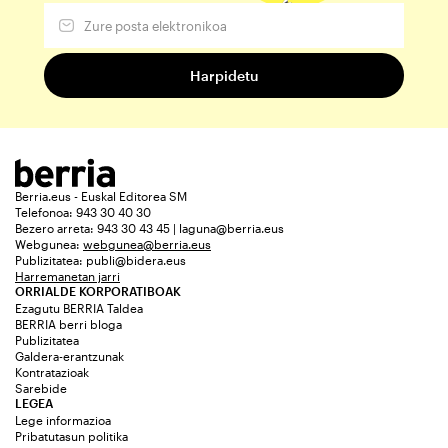
Berria.eus - Euskal Editorea SM
Telefonoa: 943 30 40 30
Bezero arreta: 943 30 43 45 | laguna@berria.eus
Webgunea:
webgunea@berria.eus
Publizitatea:
publi@bidera.eus
Harremanetan jarri
ORRIALDE KORPORATIBOAK
Ezagutu BERRIA Taldea
BERRIA berri bloga
Publizitatea
Galdera-erantzunak
Kontratazioak
Sarebide
LEGEA
Lege informazioa
Pribatutasun politika