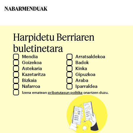
NABARMENDUAK
Harpidetu Berriaren
buletinetara
Mendia
Arratsaldekoa
Goizekoa
Badok
Astekaria
Kinka
Kazetaritza
Gipuzkoa
Bizkaia
Araba
Nafarroa
Iparraldea
Izena ematean
pribatutasun politika
onartzen duzu.