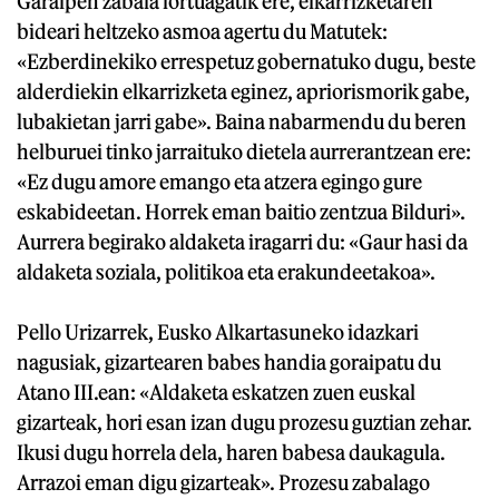
Garaipen zabala lortuagatik ere, elkarrizketaren
bideari heltzeko asmoa agertu du Matutek:
«Ezberdinekiko errespetuz gobernatuko dugu, beste
alderdiekin elkarrizketa eginez, apriorismorik gabe,
lubakietan jarri gabe». Baina nabarmendu du beren
helburuei tinko jarraituko dietela aurrerantzean ere:
«Ez dugu amore emango eta atzera egingo gure
eskabideetan. Horrek eman baitio zentzua Bilduri».
Aurrera begirako aldaketa iragarri du: «Gaur hasi da
aldaketa soziala, politikoa eta erakundeetakoa».
Pello Urizarrek, Eusko Alkartasuneko idazkari
nagusiak, gizartearen babes handia goraipatu du
Atano III.ean: «Aldaketa eskatzen zuen euskal
gizarteak, hori esan izan dugu prozesu guztian zehar.
Ikusi dugu horrela dela, haren babesa daukagula.
Arrazoi eman digu gizarteak». Prozesu zabalago