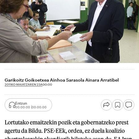
Garikoitz Goikoetxea Ainhoa Sarasola Ainara Arratibel
2011KO MAIATZAREN 23A
00:00
Entzun
00:00:00
00:00:00
Lortutako emaitzekin pozik eta gobernatzeko prest
agertu da Bildu. PSE-EEk, ordea, ez duela koalizio