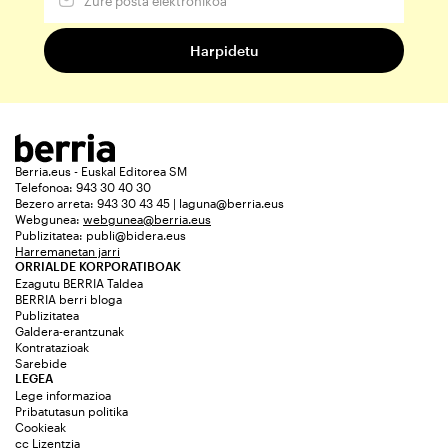
Berria.eus - Euskal Editorea SM
Telefonoa: 943 30 40 30
Bezero arreta: 943 30 43 45 | laguna@berria.eus
Webgunea:
webgunea@berria.eus
Publizitatea:
publi@bidera.eus
Harremanetan jarri
ORRIALDE KORPORATIBOAK
Ezagutu BERRIA Taldea
BERRIA berri bloga
Publizitatea
Galdera-erantzunak
Kontratazioak
Sarebide
LEGEA
Lege informazioa
Pribatutasun politika
Cookieak
cc Lizentzia