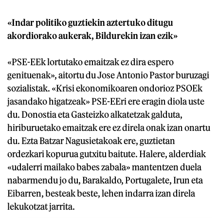
«Indar politiko guztiekin aztertuko ditugu
akordiorako aukerak, Bildurekin izan ezik»
«PSE-EEk lortutako emaitzak ez dira espero
genituenak», aitortu du Jose Antonio Pastor buruzagi
sozialistak. «Krisi ekonomikoaren ondorioz PSOEk
jasandako higatzeak» PSE-EEri ere eragin diola uste
du. Donostia eta Gasteizko alkatetzak galduta,
hiriburuetako emaitzak ere ez direla onak izan onartu
du. Ezta Batzar Nagusietakoak ere, guztietan
ordezkari kopurua gutxitu baitute. Halere, alderdiak
«udalerri mailako babes zabala» mantentzen duela
nabarmendu jo du, Barakaldo, Portugalete, Irun eta
Eibarren, besteak beste, lehen indarra izan direla
lekukotzat jarrita.