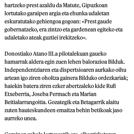
hartzeko prest azaldu da Matute, Gipuzkoan
lortutako garaipen argia eta ehunka udaletan
eskuratutako gehiengoa gogoan: «Prest gaude
gobernatzeko, era zintzo eta gardenean egiteko eta
udaletako ateak guztiei irekitzeko».
Donostiako Atano III.a pilotalekuan gaueko
hamarrak aldera egin zuen lehen balorazioa Bilduk.
Independentziaren eta dispertsioaren aurkako oihu
artean igo ziren oholtza gainera Bilduko ordezkariak;
haiekin batera ziren ezker abertzaleko kide Rufi
Etxeberria, Joseba Permach eta Marian
Beitialarrangoitia. Gozategik eta Betagarrik alaitu
zuten hauteskundeen emaitza behin betikoak jaso
aurreko unea.