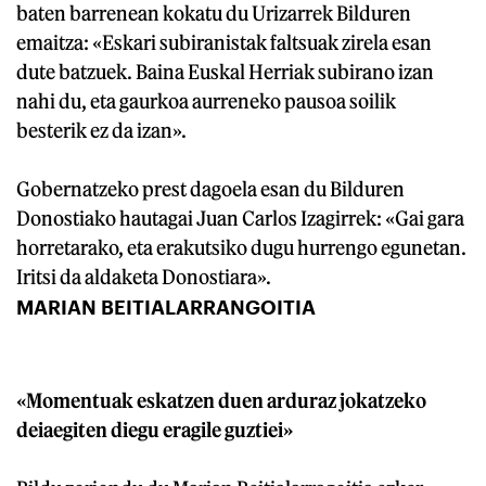
baten barrenean kokatu du Urizarrek Bilduren
emaitza: «Eskari subiranistak faltsuak zirela esan
dute batzuek. Baina Euskal Herriak subirano izan
nahi du, eta gaurkoa aurreneko pausoa soilik
besterik ez da izan».
Gobernatzeko prest dagoela esan du Bilduren
Donostiako hautagai Juan Carlos Izagirrek: «Gai gara
horretarako, eta erakutsiko dugu hurrengo egunetan.
Iritsi da aldaketa Donostiara».
MARIAN BEITIALARRANGOITIA
«Momentuak eskatzen duen arduraz jokatzeko
deiaegiten diegu eragile guztiei»