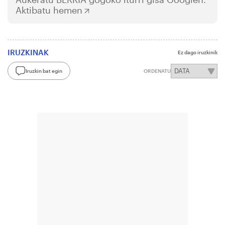
Aktibatu hemen
IRUZKINAK
Ez dago iruzkinik
Iruzkin bat egin
ORDENATU