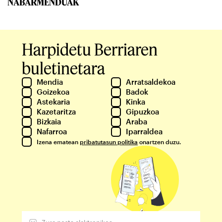
NABARMENDUAK
Harpidetu Berriaren
buletinetara
Mendia
Arratsaldekoa
Goizekoa
Badok
Astekaria
Kinka
Kazetaritza
Gipuzkoa
Bizkaia
Araba
Nafarroa
Iparraldea
Izena ematean
pribatutasun politika
onartzen duzu.