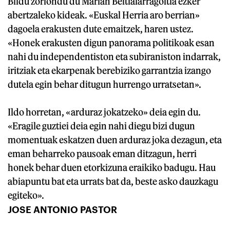
Bildu zoriondu du Marian Beitialarragoitia ezker
abertzaleko kideak. «Euskal Herria aro berrian»
dagoela erakusten dute emaitzek, haren ustez.
«Honek erakusten digun panorama politikoak esan
nahi du independentiston eta subiraniston indarrak,
iritziak eta ekarpenak berebiziko garrantzia izango
dutela egin behar ditugun hurrengo urratsetan».
Ildo horretan, «arduraz jokatzeko» deia egin du.
«Eragile guztiei deia egin nahi diegu bizi dugun
momentuak eskatzen duen arduraz joka dezagun, eta
eman beharreko pausoak eman ditzagun, herri
honek behar duen etorkizuna eraikiko badugu. Hau
abiapuntu bat eta urrats bat da, beste asko dauzkagu
egiteko».
JOSE ANTONIO PASTOR