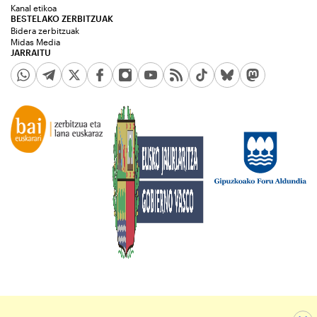
Kanal etikoa
BESTELAKO ZERBITZUAK
Bidera zerbitzuak
Midas Media
JARRAITU