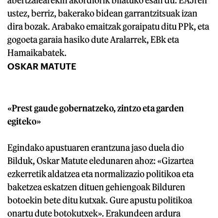
abertzalearekin akordiorik bilatuko esan du. EAJren
ustez, berriz, bakerako bidean garrantzitsuak izan
dira bozak. Arabako emaitzak goraipatu ditu PPk, eta
gogoeta garaia hasiko dute Aralarrek, EBk eta
Hamaikabatek.
OSKAR MATUTE
«Prest gaude gobernatzeko, zintzo eta garden
egiteko»
Egindako apustuaren erantzuna jaso duela dio
Bilduk, Oskar Matute eledunaren ahoz: «Gizartea
ezkerretik aldatzea eta normalizazio politikoa eta
baketzea eskatzen dituen gehiengoak Bilduren
botoekin bete ditu kutxak. Gure apustu politikoa
onartu dute botokutxek». Erakundeen ardura