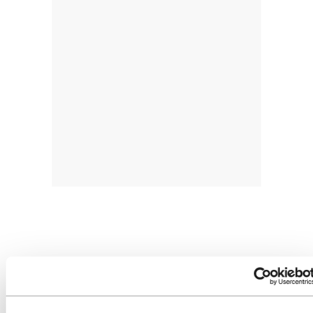
«Nazionalismo historikoa» galera «lazgarria»
izaten ari dela esan du Hamaikabatek
JON O. URAIN