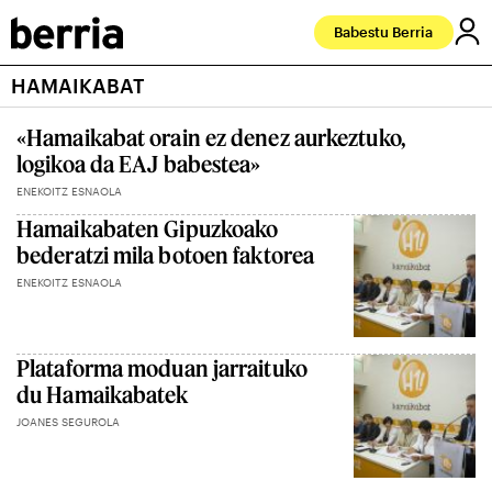
Babestu Berria
HAMAIKABAT
«Hamaikabat orain ez denez aurkeztuko,
logikoa da EAJ babestea»
ENEKOITZ ESNAOLA
Hamaikabaten Gipuzkoako
bederatzi mila botoen faktorea
ENEKOITZ ESNAOLA
Plataforma moduan jarraituko
du Hamaikabatek
JOANES SEGUROLA