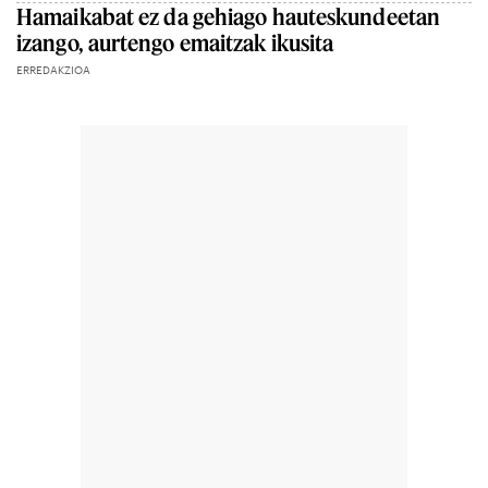
Hamaikabat ez da gehiago hauteskundeetan
izango, aurtengo emaitzak ikusita
ERREDAKZIOA