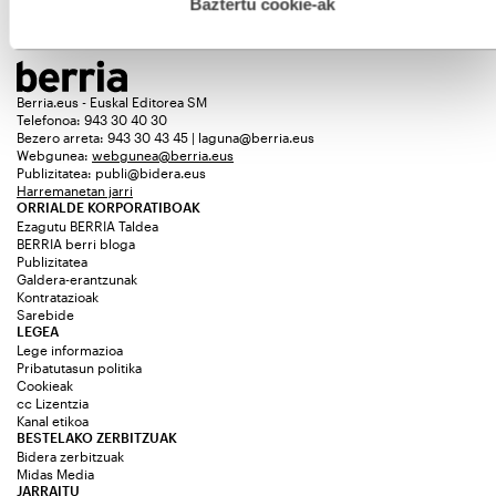
esplizitua ematen diguzu.
Gehiago irakurri
Baztertu cookie-ak
Berria.eus - Euskal Editorea SM
Telefonoa: 943 30 40 30
Bezero arreta: 943 30 43 45 | laguna@berria.eus
Webgunea:
webgunea@berria.eus
Publizitatea:
publi@bidera.eus
Harremanetan jarri
ORRIALDE KORPORATIBOAK
Ezagutu BERRIA Taldea
BERRIA berri bloga
Publizitatea
Galdera-erantzunak
Kontratazioak
Sarebide
LEGEA
Lege informazioa
Pribatutasun politika
Cookieak
cc Lizentzia
Kanal etikoa
BESTELAKO ZERBITZUAK
Bidera zerbitzuak
Midas Media
JARRAITU