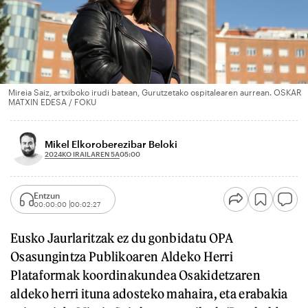
Mireia Saiz, artxiboko irudi batean, Gurutzetako ospitalearen aurrean. OSKAR
MATXIN EDESA / FOKU
Mikel Elkoroberezibar Beloki
2024KO IRAILAREN 5A
05:00
Entzun
00:00:00
00:02:27
Eusko Jaurlaritzak ez du gonbidatu OPA
Osasungintza Publikoaren Aldeko Herri
Plataformak koordinakundea Osakidetzaren
aldeko herri ituna adosteko mahaira, eta erabakia