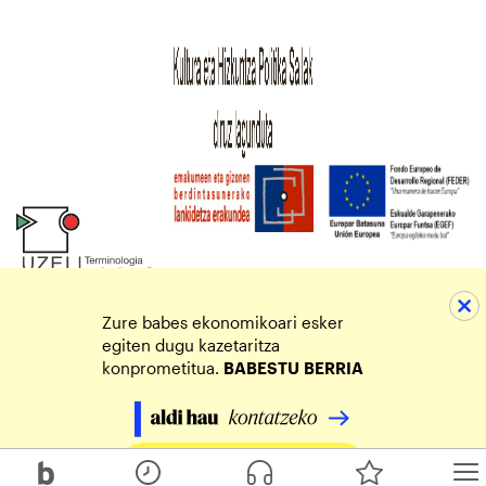
Zure babes ekonomikoari esker
egiten dugu kazetaritza
konprometitua.
BABESTU
BERRIA
Egin zure ekarpena