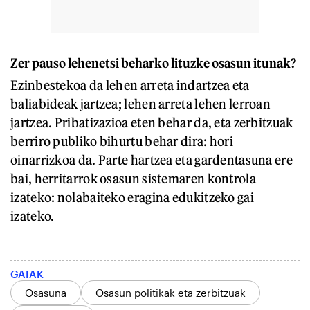
Zer pauso lehenetsi beharko lituzke osasun itunak?
Ezinbestekoa da lehen arreta indartzea eta
baliabideak jartzea; lehen arreta lehen lerroan
jartzea. Pribatizazioa eten behar da, eta zerbitzuak
berriro publiko bihurtu behar dira: hori
oinarrizkoa da. Parte hartzea eta gardentasuna ere
bai, herritarrok osasun sistemaren kontrola
izateko: nolabaiteko eragina edukitzeko gai
izateko.
GAIAK
Osasuna
Osasun politikak eta zerbitzuak