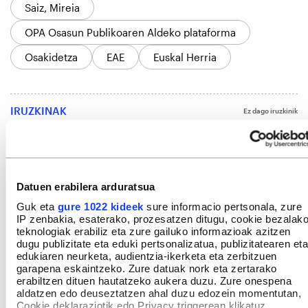
Saiz, Mireia
OPA Osasun Publikoaren Aldeko plataforma
Osakidetza
EAE
Euskal Herria
IRUZKINAK
Ez dago iruzkinik
Iruzkin bat egin
ORDENATU
Datuen erabilera arduratsua
Guk eta
gure 1022 kideek
sure informacio pertsonala, zure
IP zenbakia, esaterako, prozesatzen ditugu, cookie bezalak
teknologiak erabiliz eta zure gailuko informazioak azitzen
dugu publizitate eta eduki pertsonalizatua, publizitatearen eta
edukiaren neurketa, audientzia-ikerketa eta zerbitzuen
garapena eskaintzeko. Zure datuak nork eta zertarako
erabiltzen dituen hautatzeko aukera duzu. Zure onespena
aldatzen edo deuseztatzen ahal duzu edozein momentutan,
Cookie deklaraziotik edo Privacy triggerean klikatuz.