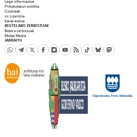
Lege informazioa
Pribatutasun politika
Cookieak
cc Lizentzia
Kanal etikoa
BESTELAKO ZERBITZUAK
Bidera zerbitzuak
Midas Media
JARRAITU