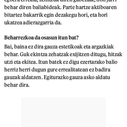
behar diren baliabideak. Parte hartze aktiboaren
bitartez bakarrik egin dezakegu hori, eta hori
ukatzea adierazgarria da.
Beharrezkoa da osasun itun bat?
Bai, baina ez dira gauza estetikoak eta argazkiak
behar. Guk ekintza zehatzak exijitzen ditugu, hitzak
utzi eta ekitea. Itun batek ez digu ezertarako balio
herriz herri dugun gure errealitatean ez badira
gauzak aldatzen. Egiturazko gauza asko aldatu
behar dira.