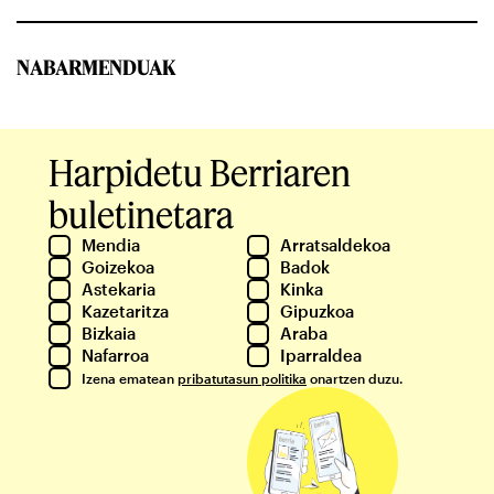
NABARMENDUAK
Harpidetu Berriaren
buletinetara
Mendia
Arratsaldekoa
Goizekoa
Badok
Astekaria
Kinka
Kazetaritza
Gipuzkoa
Bizkaia
Araba
Nafarroa
Iparraldea
Izena ematean
pribatutasun politika
onartzen duzu.