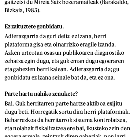
gaitzetsi du Mireia Saiz bozeramaileak (Barakaldo,
Bizkaia, 1983).
Ez zaituztete gonbidatu.
Adierazgarria da guri deitu ez izana, herri
plataforma gisa eta oinarrizko eragile izanda.
Azken urteotan osasun publikoaren diagnostiko
zehatza egin dugu, eta guk eman dugu egoeraren
eta gabezien berri kalean. Adierazgarria da; gu
gonbidatu ez izana seinale bat da, eta ez ona.
Parte hartu nahiko zenukete?
Bai. Guk herritarren parte hartze aktiboa exijitu
dugu beti. Horregatik sortu dira herri plataformak.
Beharrezkoa da herritarrok sistema kontrolatzea,
eta nolabait fiskalizatzea ere bai, ikusteko zein den
egoera erreala, zeintzuk diren gabeziak, non jarri