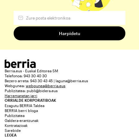
Berria.eus - Euskal Editorea SM
Telefonoa: 943 30 40 30
Bezero arreta: 943 30 43 45 | laguna@berria.eus
Webgunea:
webgunea@berria.eus
Publizitatea:
publi@bidera.eus
Harremanetan jarri
ORRIALDE KORPORATIBOAK
Ezagutu BERRIA Taldea
BERRIA berri bloga
Publizitatea
Galdera-erantzunak
Kontratazioak
Sarebide
LEGEA