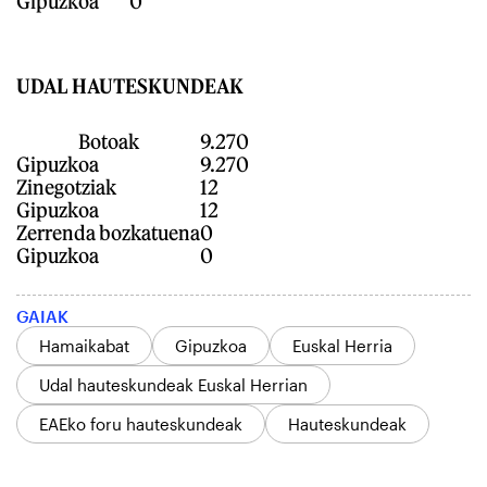
Gipuzkoa
0
UDAL HAUTESKUNDEAK
Botoak
9.270
Gipuzkoa
9.270
Zinegotziak
12
Gipuzkoa
12
Zerrenda bozkatuena
0
Gipuzkoa
0
GAIAK
Hamaikabat
Gipuzkoa
Euskal Herria
Udal hauteskundeak Euskal Herrian
EAEko foru hauteskundeak
Hauteskundeak