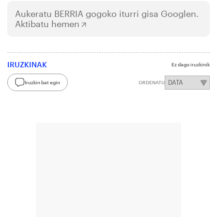
Aukeratu
BERRIA
gogoko iturri gisa Googlen.
Aktibatu hemen
IRUZKINAK
Ez dago iruzkinik
Iruzkin bat egin
ORDENATU