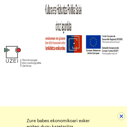
Zure babes ekonomikoari esker
egiten dugu kazetaritza