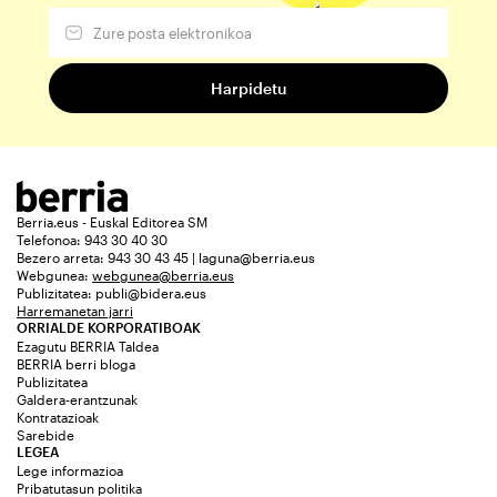
Berria.eus - Euskal Editorea SM
Telefonoa: 943 30 40 30
Bezero arreta: 943 30 43 45 | laguna@berria.eus
Webgunea:
webgunea@berria.eus
Publizitatea:
publi@bidera.eus
Harremanetan jarri
ORRIALDE KORPORATIBOAK
Ezagutu BERRIA Taldea
BERRIA berri bloga
Publizitatea
Galdera-erantzunak
Kontratazioak
Sarebide
LEGEA
Lege informazioa
Pribatutasun politika