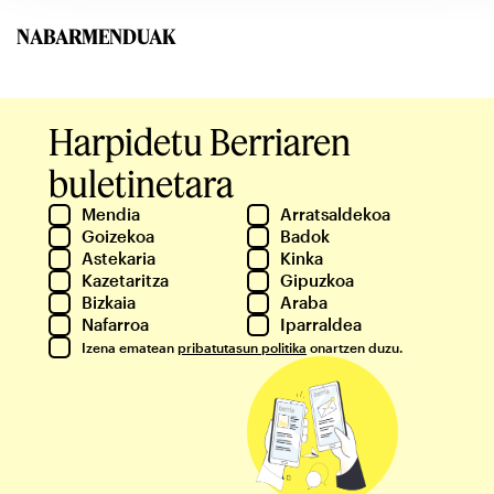
NABARMENDUAK
Harpidetu Berriaren
buletinetara
Mendia
Arratsaldekoa
Goizekoa
Badok
Astekaria
Kinka
Kazetaritza
Gipuzkoa
Bizkaia
Araba
Nafarroa
Iparraldea
Izena ematean
pribatutasun politika
onartzen duzu.