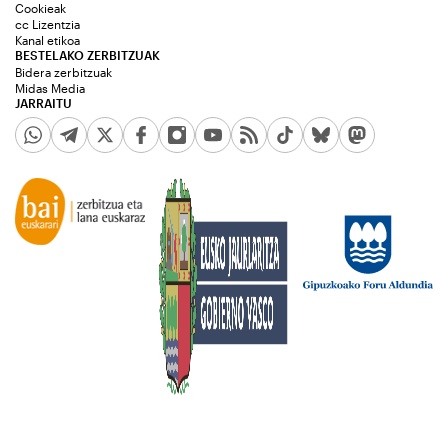
Cookieak
cc Lizentzia
Kanal etikoa
BESTELAKO ZERBITZUAK
Bidera zerbitzuak
Midas Media
JARRAITU