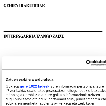
GEHIEN IRAKURRIAK
INTERESGARRIA IZANGO ZAIZU
Datuen erabilera arduratsua
Guk eta
gure 1022 kideek
sure informacio pertsonala, zure
IP zenbakia, esaterako, prozesatzen ditugu, cookie bezalak
teknologiak erabiliz eta zure gailuko informazioak azitzen
dugu publizitate eta eduki pertsonalizatua, publizitatearen eta
edukiaren neurketa, audientzia-ikerketa eta zerbitzuen