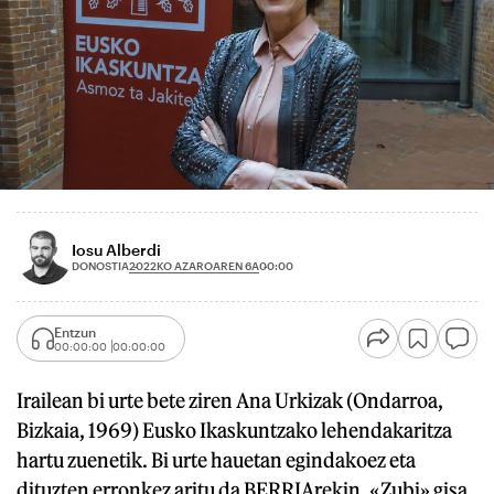
Iosu Alberdi
2022KO AZAROAREN 6A
DONOSTIA
00:00
Entzun
00:00:00
00:00:00
Irailean bi urte bete ziren Ana Urkizak (Ondarroa,
Bizkaia, 1969) Eusko Ikaskuntzako lehendakaritza
hartu zuenetik. Bi urte hauetan egindakoez eta
dituzten erronkez aritu da BERRIArekin. «Zubi» gisa