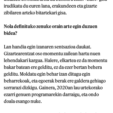
irudikatu du euren lana, erakundeen eta gizarte
zibilaren arteko bitartekari gisa.
Nola definituko zenuke orain arte egin duzuen
bidea?
Lan handia egin izanaren sentsazioa daukat.
Gizartearentzat oso momentu zailean hartu nuen
lehendakari kargua. Halere, elkartea ez da momentu
bakar batean ere gelditu, ez da ezer bertan behera
gelditu. Moldatu egin behar izan ditugu egin
beharrekoak, eta egoerak berak ere galdera gehiago
sorrarazi dizkigu. Gainera, 2020an lau urtekorako
ezarri genuen programarekin darraigu, eta ondo
doala esango nuke.