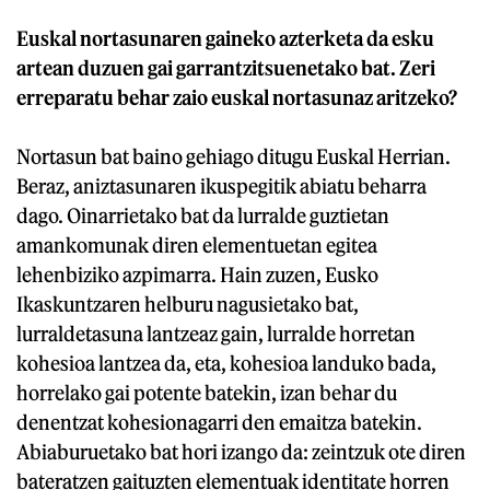
Euskal nortasunaren gaineko azterketa da esku
artean duzuen gai garrantzitsuenetako bat. Zeri
erreparatu behar zaio euskal nortasunaz aritzeko?
Nortasun bat baino gehiago ditugu Euskal Herrian.
Beraz, aniztasunaren ikuspegitik abiatu beharra
dago. Oinarrietako bat da lurralde guztietan
amankomunak diren elementuetan egitea
lehenbiziko azpimarra. Hain zuzen, Eusko
Ikaskuntzaren helburu nagusietako bat,
lurraldetasuna lantzeaz gain, lurralde horretan
kohesioa lantzea da, eta, kohesioa landuko bada,
horrelako gai potente batekin, izan behar du
denentzat kohesionagarri den emaitza batekin.
Abiaburuetako bat hori izango da: zeintzuk ote diren
bateratzen gaituzten elementuak identitate horren