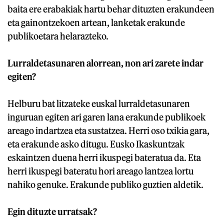
baita ere erabakiak hartu behar dituzten erakundeen
eta gainontzekoen artean, lanketak erakunde
publikoetara helarazteko.
Lurraldetasunaren alorrean, non ari zarete indar
egiten?
Helburu bat litzateke euskal lurraldetasunaren
inguruan egiten ari garen lana erakunde publikoek
areago indartzea eta sustatzea. Herri oso txikia gara,
eta erakunde asko ditugu. Eusko Ikaskuntzak
eskaintzen duena herri ikuspegi bateratua da. Eta
herri ikuspegi bateratu hori areago lantzea lortu
nahiko genuke. Erakunde publiko guztien aldetik.
Egin dituzte urratsak?