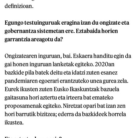
definizioan.
Egungo testuinguruak eragina izan du ongizate eta
gobernantza sistemetan ere. Eztabaida horien
garrantzia areagotu da?
Ongizatearen inguruan, bai. Eskaera handitu egin da
gai honen inguruan lanketak egiteko. 2020an
bazkide pila batek deitu eta idatzi zuten esanez
pandemiaren egoerari erantzuteko unea gurea zela.
Eurek ikusten zuten Eusko Ikaskuntzak bazuela
gaitasuna hori aztertu eta irteera bat emateko
proposamenak egiteko. Niretzat opari bat izan zen
hori barrutik bizitzea; ederra da bazkideek horrela
ikustea.