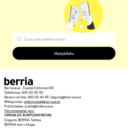
Berria.eus - Euskal Editorea SM
Telefonoa: 943 30 40 30
Bezero arreta: 943 30 43 45 | laguna@berria.eus
Webgunea:
webgunea@berria.eus
Publizitatea:
publi@bidera.eus
Harremanetan jarri
ORRIALDE KORPORATIBOAK
Ezagutu BERRIA Taldea
BERRIA berri bloga