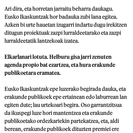
Ari dira, eta horretan jarraitu beharra daukagu.
Eusko Ikaskuntzak hor badauka zubi lana egitea.
Azken bi urte hauetan izugarri indartu dugu irekitzen
ditugun proiektuak zazpi lurraldeetarako eta zazpi
lurraldeetatik lantzekoak izatea.
Elkarlanari lotuta. Helburu gisa jarri zenuten
agenda propio bat ezartzea, eta hura erakunde
publikoetara eramatea.
Eusko Ikaskuntzak epe luzerako begirada dauka, eta
erakunde publikoek epe ertainean edo laburrean lan
egiten dute; lau urtekoari begira. Oso garrantzitsua
da ikuspegi luze hori mantentzea eta erakunde
publikoetako ordezkariekin partekatzea, eta, aldi
berean, erakunde publikoek dituzten premiei ere