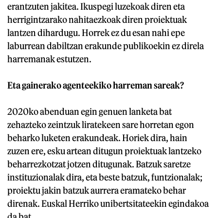
erantzuten jakitea. Ikuspegi luzekoak diren eta
herrigintzarako nahitaezkoak diren proiektuak
lantzen dihardugu. Horrek ez du esan nahi epe
laburrean dabiltzan erakunde publikoekin ez direla
harremanak estutzen.
Eta gainerako agenteekiko harreman sareak?
2020ko abenduan egin genuen lanketa bat
zehazteko zeintzuk liratekeen sare horretan egon
beharko luketen erakundeak. Horiek dira, hain
zuzen ere, esku artean ditugun proiektuak lantzeko
beharrezkotzat jotzen ditugunak. Batzuk saretze
instituzionalak dira, eta beste batzuk, funtzionalak;
proiektu jakin batzuk aurrera eramateko behar
direnak. Euskal Herriko unibertsitateekin egindakoa
da bat.