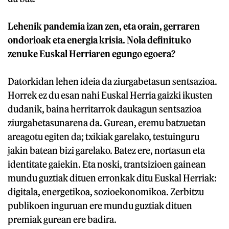
Lehenik pandemia izan zen, eta orain, gerraren
ondorioak eta energia krisia. Nola definituko
zenuke Euskal Herriaren egungo egoera?
Datorkidan lehen ideia da ziurgabetasun sentsazioa.
Horrek ez du esan nahi Euskal Herria gaizki ikusten
dudanik, baina herritarrok daukagun sentsazioa
ziurgabetasunarena da. Gurean, eremu batzuetan
areagotu egiten da; txikiak garelako, testuinguru
jakin batean bizi garelako. Batez ere, nortasun eta
identitate gaiekin. Eta noski, trantsizioen gainean
mundu guztiak dituen erronkak ditu Euskal Herriak:
digitala, energetikoa, sozioekonomikoa. Zerbitzu
publikoen inguruan ere mundu guztiak dituen
premiak gurean ere badira.