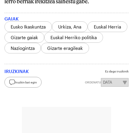
lerro berriak irekitzea saihestu gabe.
GAIAK
Eusko Ikaskuntza
Urkiza, Ana
Euskal Herria
Gizarte gaiak
Euskal Herriko politika
Naziogintza
Gizarte eragileak
IRUZKINAK
Ez dago iruzkinik
Iruzkin bat egin
ORDENATU