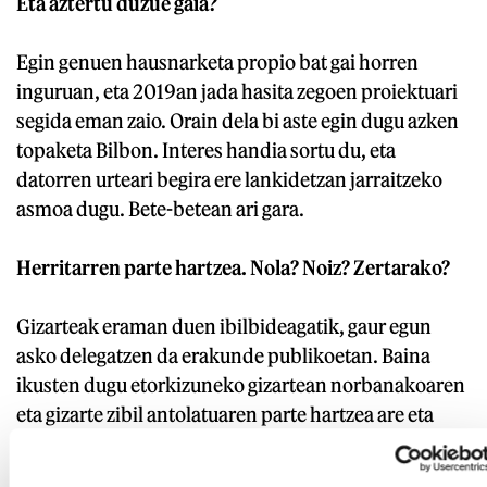
Eta aztertu duzue gaia?
Egin genuen hausnarketa propio bat gai horren
inguruan, eta 2019an jada hasita zegoen proiektuari
segida eman zaio. Orain dela bi aste egin dugu azken
topaketa Bilbon. Interes handia sortu du, eta
datorren urteari begira ere lankidetzan jarraitzeko
asmoa dugu. Bete-betean ari gara.
Herritarren parte hartzea. Nola? Noiz? Zertarako?
Gizarteak eraman duen ibilbideagatik, gaur egun
asko delegatzen da erakunde publikoetan. Baina
ikusten dugu etorkizuneko gizartean norbanakoaren
eta gizarte zibil antolatuaren parte hartzea are eta
beharrezkoagoa izango dela herritarren eta erakunde
publikoen arteko harreman horretan eta erabakiak