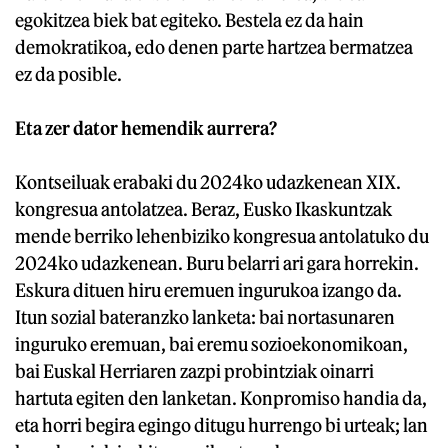
egokitzea biek bat egiteko. Bestela ez da hain
demokratikoa, edo denen parte hartzea bermatzea
ez da posible.
Eta zer dator hemendik aurrera?
Kontseiluak erabaki du 2024ko udazkenean XIX.
kongresua antolatzea. Beraz, Eusko Ikaskuntzak
mende berriko lehenbiziko kongresua antolatuko du
2024ko udazkenean. Buru belarri ari gara horrekin.
Eskura dituen hiru eremuen ingurukoa izango da.
Itun sozial bateranzko lanketa: bai nortasunaren
inguruko eremuan, bai eremu sozioekonomikoan,
bai Euskal Herriaren zazpi probintziak oinarri
hartuta egiten den lanketan. Konpromiso handia da,
eta horri begira egingo ditugu hurrengo bi urteak; lan