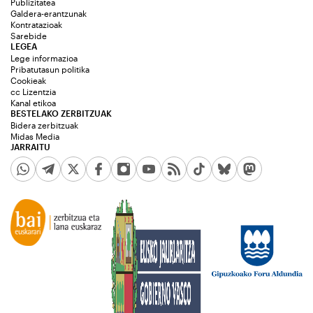
Publizitatea
Galdera-erantzunak
Kontratazioak
Sarebide
LEGEA
Lege informazioa
Pribatutasun politika
Cookieak
cc Lizentzia
Kanal etikoa
BESTELAKO ZERBITZUAK
Bidera zerbitzuak
Midas Media
JARRAITU