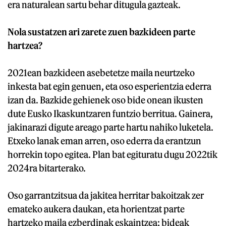
era naturalean sartu behar ditugula gazteak.
Nola sustatzen ari zarete zuen bazkideen parte
hartzea?
2021ean bazkideen asebetetze maila neurtzeko
inkesta bat egin genuen, eta oso esperientzia ederra
izan da. Bazkide gehienek oso bide onean ikusten
dute Eusko Ikaskuntzaren funtzio berritua. Gainera,
jakinarazi digute areago parte hartu nahiko luketela.
Etxeko lanak eman arren, oso ederra da erantzun
horrekin topo egitea. Plan bat egituratu dugu 2022tik
2024ra bitarterako.
Oso garrantzitsua da jakitea herritar bakoitzak zer
emateko aukera daukan, eta horientzat parte
hartzeko maila ezberdinak eskaintzea; bideak