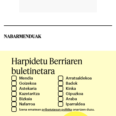
NABARMENDUAK
Harpidetu Berriaren
buletinetara
Mendia
Arratsaldekoa
Goizekoa
Badok
Astekaria
Kinka
Kazetaritza
Gipuzkoa
Bizkaia
Araba
Nafarroa
Iparraldea
Izena ematean
pribatutasun politika
onartzen duzu.