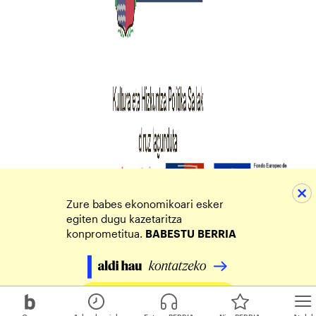
Zure babes ekonomikoari esker
egiten dugu kazetaritza
konprometitua.
BABESTU
BERRIA
Egin zure ekarpena