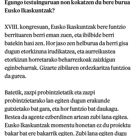
Egungo testuinguruan non kokatzen du bere burua
Eusko Ikaskuntzak?
XVIII. kongresuan, Eusko Ikaskuntzak bere funtzio
berrituaren berri eman zuen, eta ibilbide berri
batekin hasi zen. Hor jaso zen helburua da herri gisa
dugun etorkizuna irudikatzea, eta aurreikustea
etorkizun horretarako beharrezkoak zaizkigun
eginbeharrak. Gizarte zibilaren ordezkaritza funtzioa
da gurea.
Batetik, zazpi probintzietatik eta zazpi
probintzietarako lan egiten dugun erakunde
gutxietako bat gara, eta hor funtzio bat daukagu.
Bestea da agente ezberdinen artean zubi lana egitea.
Eusko Ikaskuntzak momentu honetan ez du proiektu
bakar bat ere bakarrik egiten. Zubi lana egiten dugu